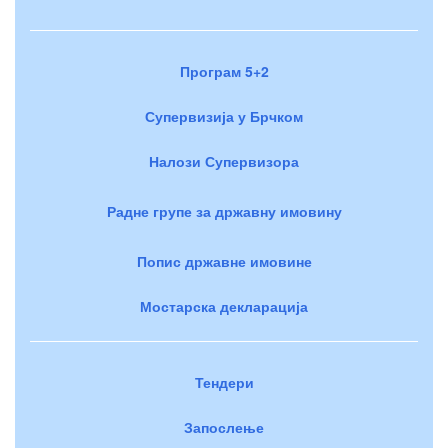
Програм 5+2
Супервизија у Брчком
Налози Супервизора
Радне групе за државну имовину
Попис државне имовине
Мостарска декларација
Тендери
Запослење