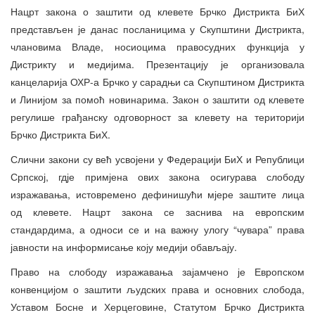
Нацрт закона о заштити од клевете Брчко Дистрикта БиХ
представљен је данас посланицима у Скупштини Дистрикта,
члановима Владе, носиоцима правосудних функција у
Дистрикту и медијима. Презентацију је организовала
канцеларија ОХР-а Брчко у сарадњи са Скупштином Дистрикта
и Линијом за помоћ новинарима. Закон о заштити од клевете
регулише грађанску одговорност за клевету на територији
Брчко Дистрикта БиХ.
Слични закони су већ усвојени у Федерацији БиХ и Републици
Српској, гдје примјена ових закона осигурава слободу
изражавања, истовремено дефинишући мјере заштите лица
од клевете. Нацрт закона се заснива на европским
стандардима, а односи се и на важну улогу “чувара” права
јавности на информисање коју медији обављају.
Право на слободу изражавања зајамчено је Европском
конвенцијом о заштити људских права и основних слобода,
Уставом Босне и Херцеговине, Статутом Брчко Дистрикта