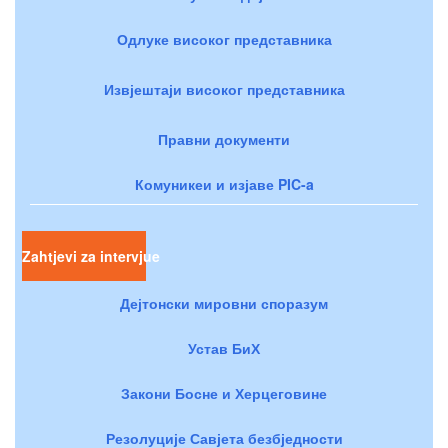
Одлуке високог представника
Извјештаји високог представника
Правни документи
Комуникеи и изјаве PIC-a
Zahtjevi za intervjue
Дејтонски мировни споразум
Устав БиХ
Закони Босне и Херцеговине
Резолуције Савјета безбједности