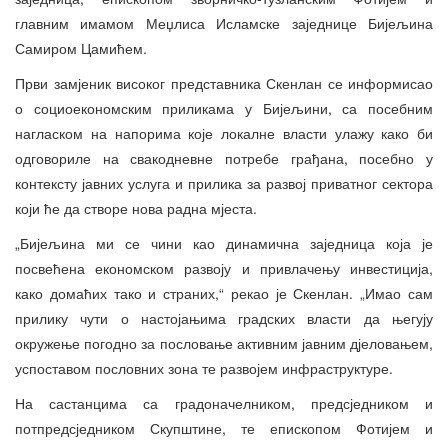
главним имамом Меџлиса Исламске заједнице Бијељина
Самиром Цамићем.
Први замјеник високог представника Скенлан се информисао
о социоекономским приликама у Бијељини, са посебним
нагласком на напорима које локалне власти улажу како би
одговориле на свакодневне потребе грађана, посебно у
контексту јавних услуга и прилика за развој приватног сектора
који ће да створе нова радна мјеста.
„Бијељина ми се чини као динамична заједница која је
посвећена економском развоју и привлачењу инвестиција,
како домаћих тако и страних,“ рекао је Скенлан. „Имао сам
прилику чути о настојањима градских власти да његују
окружење погодно за пословање активним јавним дјеловањем,
успоставом пословних зона те развојем инфраструктуре.
На састанцима са градоначелником, предсједником и
потпредсједником Скупштине, те епископом Фотијем и