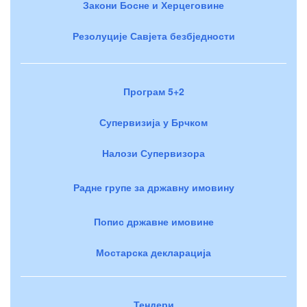
Закони Босне и Херцеговине
Резолуције Савјета безбједности
Програм 5+2
Супервизија у Брчком
Налози Супервизора
Радне групе за државну имовину
Попис државне имовине
Мостарска декларација
Тендери