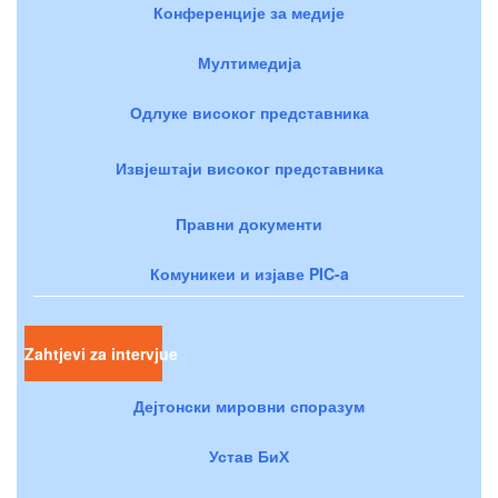
Конференције за медије
Мултимедија
Одлуке високог представника
Извјештаји високог представника
Правни документи
Комуникеи и изјаве PIC-a
Zahtjevi za intervjue
Дејтонски мировни споразум
Устав БиХ