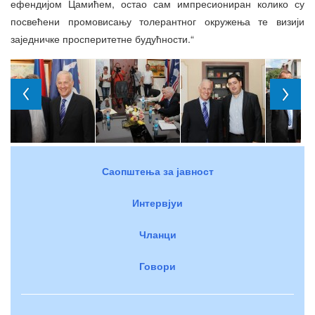
ефендијом Цамићем, остао сам импресиониран колико су
посвећени промовисању толерантног окружења те визији
заједничке просперитетне будућности.“
Саопштења за јавност
Интервјуи
Чланци
Говори