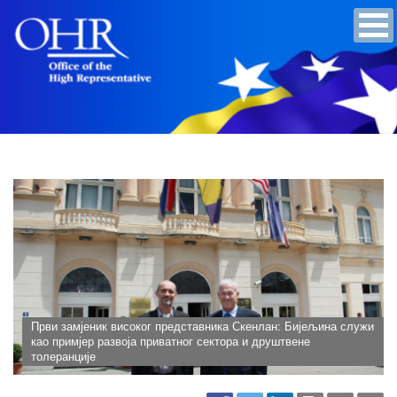
Први замјеник високог представника Скенлан: Бијељина служи
као примјер развоја приватног сектора и друштвене
толеранције