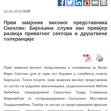
26.06.2019
OHR
Први замјеник високог представника
Скенлан: Бијељина служи као примјер
развоја приватног сектора и друштвене
толеранције
Први замјеник високог представника и супервизор за Брчко
Мајкл Скенлан јуче је први пут боравио у службеној посјети
Бијељини. Током посјете, први замјеник високог представника
се састао са градским званичницима, градоначелником Мићом
Мићићем, предсједником Скупштине Града Славишом
Марковићем те потпредсједником Скупштине Мустафом
Градашчевићем. Такође се састао са представницима вјерских
заједница, епископом зворничко-тузланским Фотијем и