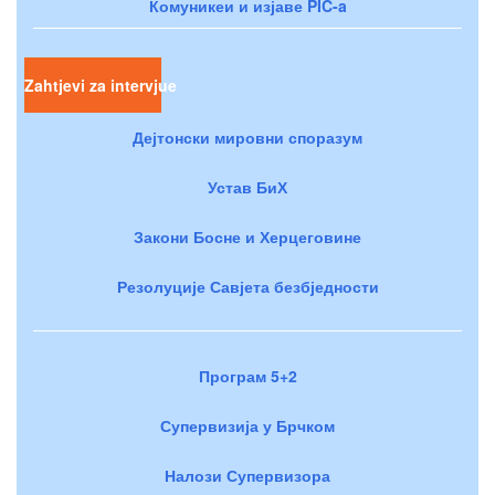
Комуникеи и изјаве PIC-a
Zahtjevi za intervjue
Дејтонски мировни споразум
Устав БиХ
Закони Босне и Херцеговине
Резолуције Савјета безбједности
Програм 5+2
Супервизија у Брчком
Налози Супервизора