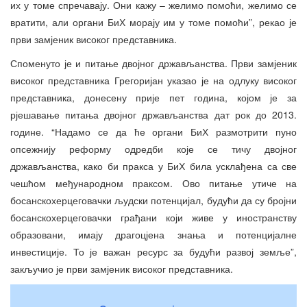
их у томе спречавају. Они кажу – желимо помоћи, желимо се
вратити, али органи БиХ морају им у томе помоћи”, рекао је
први замјеник високог представника.
Споменуто је и питање двојног држављанства. Први замјеник
високог представника Грегоријан указао је на одлуку високог
представника, донесену прије пет година, којом је за
рјешавање питања двојног држављанства дат рок до 2013.
године. “Надамо се да ће органи БиХ размотрити пуно
опсежнију реформу одредби које се тичу двојног
држављанства, како би пракса у БиХ била усклађена са све
чешћом међународном праксом. Ово питање утиче на
босанскохерцеговачки људски потенцијал, будући да су бројни
босанскохерцеговачки грађани који живе у иностранству
образовани, имају драгоцјена знања и потенцијалне
инвестиције. То је важан ресурс за будући развој земље”,
закључио је први замјеник високог представника.