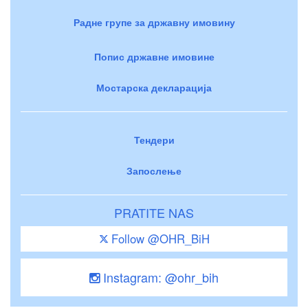
Радне групе за државну имовину
Попис државне имовине
Мостарска декларација
Тендери
Запослење
PRATITE NAS
Follow @OHR_BiH
Instagram: @ohr_bih