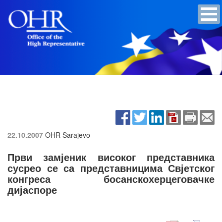
22.10.2007
OHR Sarajevo
Први замјеник високог представника
сусрео се са представницима Свјетског
конгреса босанскохерцеговачке
дијаспоре