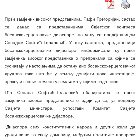
Први замјеник високог представника, Рафи Грегоријан, састао
се данас са представницима Свјетског конгреса
босанскохерцеговачке дијаспоре, на челу са предсједницом
Сенадом Софтић-Телаловић. У току састанка, представници
босанскохерцеговачке дијаспоре информисали су првог
замјеника високог представника о препрекама са којима се
суочавају у настојањима да остану дио босанскохерцеговачког
друштва тако што ће у земљу донијети нове инвестиције,
праксу и знање стечено у земљама у којима сада живе.
Гђа Сенада Софтић-Телаловић обавијестила је првог
замјеника високог представника о идеји да се, уз подршку
Савјета министара, успостави Комитет Савјета
босанскохерцеговачке дијаспоре.
“Дијаспора свих конститутивних народа и других жели да
уради више за своју домовину, међутим политичке препреке