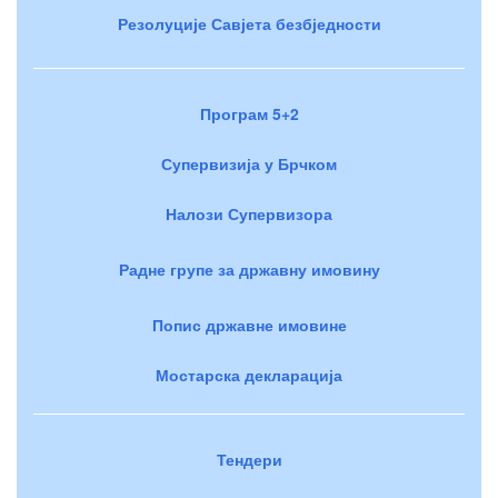
Резолуције Савјета безбједности
Програм 5+2
Супервизија у Брчком
Налози Супервизора
Радне групе за државну имовину
Попис државне имовине
Мостарска декларација
Тендери