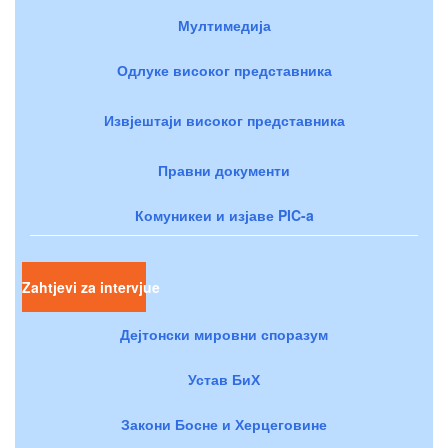
Мултимедија
Одлуке високог представника
Извјештаји високог представника
Правни документи
Комуникеи и изјаве PIC-a
Zahtjevi za intervjue
Дејтонски мировни споразум
Устав БиХ
Закони Босне и Херцеговине