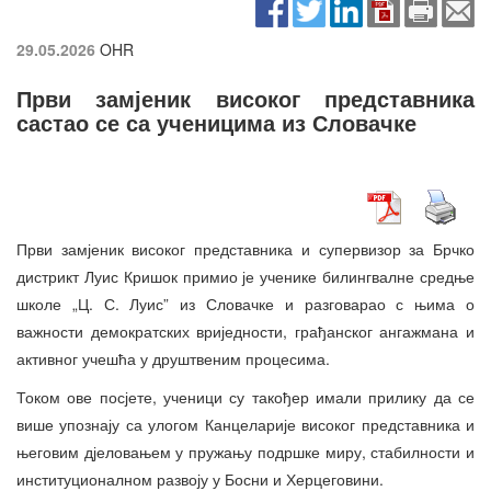
29.05.2026
OHR
Први замјеник високог представника
састао се са ученицима из Словачке
Први замјеник високог представника и супервизор за Брчко
дистрикт Луис Кришок примио је ученике билингвалне средње
школе „Ц. С. Луис” из Словачке и разговарао с њима о
важности демократских вриједности, грађанског ангажмана и
активног учешћа у друштвеним процесима.
Током ове посјете, ученици су такођер имали прилику да се
више упознају са улогом Канцеларије високог представника и
његовим дјеловањем у пружању подршке миру, стабилности и
институционалном развоју у Босни и Херцеговини.