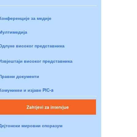
Конференције за медије
Мултимедија
Одлуке високог представника
Извјештаји високог представника
Правни документи
Комуникеи и изјаве PIC-a
Zahtjevi za intervjue
Дејтонски мировни споразум