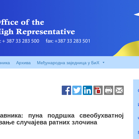
вника
Архива
Међународна заједница у БиХ
авника: пуна подршка свеобухватној
авање случајева ратних злочина