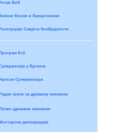
Устав БиХ
Закони Босне и Херцеговине
Резолуције Савјета безбједности
Програм 5+2
Супервизија у Брчком
Налози Супервизора
Радне групе за државну имовину
Попис државне имовине
Мостарска декларација