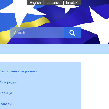
English
bosanski
hrvatski
Саопштења за јавност
Интервјуи
Чланци
Говори