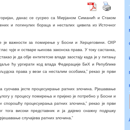
егоријан, данас се сусрео са Мирјаном Симанић и Стаком
ених и погинулих бораца и несталих цивила из Источног
е је важности за помирење у Босни и Херцеговини. ОХР
ас чује и остваре њихова законска права. У току састанка,
такао је да обје ентитетске владе заостају када је у питању
даље ћу ургирати код влада Федерације БиХ и Републике
људска права у вези са несталим особама,” рекао је први
а суочава јесте процесуирање ратних злочина. Рјешавање
улогу у процесу помирења и пријеко је потребно у Босни и
и спорошћу процесуирања ратних злочина,” рекао је први
бог тога високи представник и ја дајемо снажну подршку
рјешавање случајева ратних злочина.”