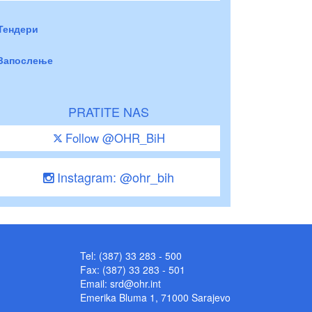
Тендери
Запослење
PRATITE NAS
Follow @OHR_BiH
Instagram: @ohr_bih
Tel: (387) 33 283 - 500
Fax: (387) 33 283 - 501
Email:
srd@ohr.int
Emerika Bluma 1, 71000 Sarajevo