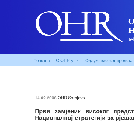
Почетна
O OHR-у
Одлуке високог предста
14.02.2008
OHR Sarajevo
Први замјеник високог предст
Националној стратегији за рјеш