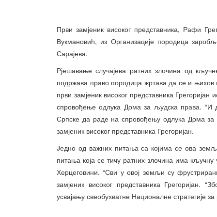
Први замјеник високог представника, Рафи Гр
Вукмановић, из Организације породица заробљ
Сарајева.
Рјешавање случајева ратних злочина од кључн
подржава право породица жртава да се и њихов гл
први замјеник високог представника Грегоријан ис
спровођење одлука Дома за људска права. “И 
Српске да раде на спровођењу одлука Дома за 
замјеник високог представника Грегоријан.
Једно од важних питања са којима се ова земљ
питања која се тичу ратних злочина има кључну 
Херцеговини. “Сви у овој земљи су фрустриран
замјеник високог представника Грегоријан. “З
усвајању свеобухватне Националне стратегије за 