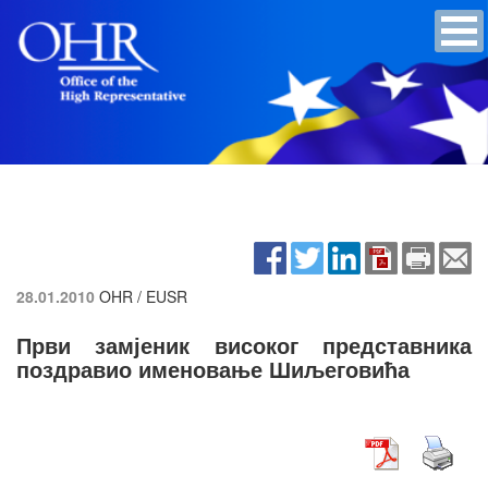
28.01.2010
OHR / EUSR
Први замјеник високог представника
поздравио именовање Шиљеговића