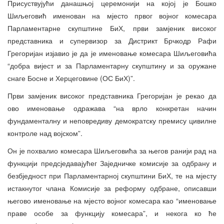
Присуствујући данашњој церемонији на којој је Бошко
Шиљеговић именован на мјесто првог војног комесара
Парламентарне скупштине БиХ, први замјеник високог
представника и супервизор за Дистрикт Брчкодр Рафи
Грегоријан изјавио је да је именовање комесара Шиљеговића
“добра вијест и за Парламентарну скупштину и за оружане
снаге Босне и Херцеговине (ОС БиХ)”.
Први замјеник високог представника Грегоријан је рекао да
ово именовање одражава “на врло конкретан начин
фундаменталну и неповредиву демократску премису цивилне
контроле над војском”.
Он је похвалио комесара Шиљеговића за његов ранији рад на
функцији предсједавајућег Заједничке комисије за одбрану и
безбједност при Парламентарној скупштини БиХ, те на мјесту
истакнутог члана Комисије за реформу одбране, описавши
његово именовање на мјесто војног комесара као “именовање
праве особе за функцију комесара”, и некога ко ће