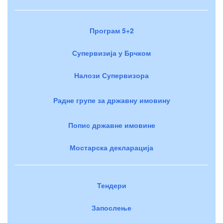
Програм 5+2
Супервизија у Брчком
Налози Супервизора
Радне групе за државну имовину
Попис државне имовине
Мостарска декларација
Тендери
Запослење