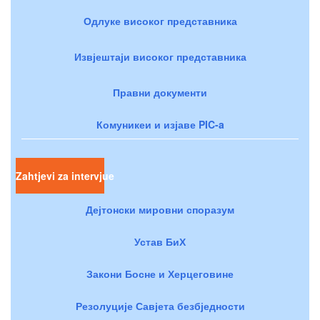
Одлуке високог представника
Извјештаји високог представника
Правни документи
Комуникеи и изјаве PIC-a
Zahtjevi za intervjue
Дејтонски мировни споразум
Устав БиХ
Закони Босне и Херцеговине
Резолуције Савјета безбједности