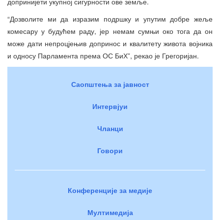
допринијети укупној сигурности ове земље.
“Дозволите ми да изразим подршку и упутим добре жеље
комесару у будућем раду, јер немам сумњи око тога да он
може дати непроцјењив допринос и квалитету живота војника
и односу Парламента према ОС БиХ”, рекао је Грегоријан.
Саопштења за јавност
Интервјуи
Чланци
Говори
Конференције за медије
Мултимедија