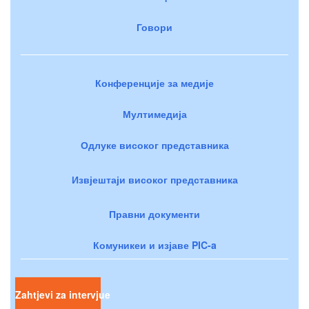
Говори
Конференције за медије
Мултимедија
Одлуке високог представника
Извјештаји високог представника
Правни документи
Комуникеи и изјаве PIC-a
Zahtjevi za intervjue