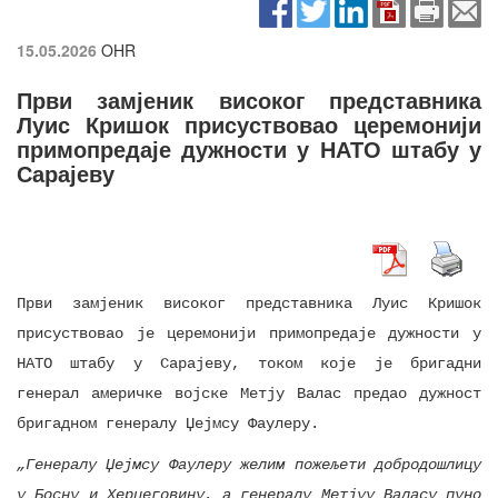
15.05.2026
OHR
Први замјеник високог представника
Луис Кришок присуствовао церемонији
примопредаје дужности у НАТО штабу у
Сарајеву
Први замјеник високог представника Луис Кришок
присуствовао је церемонији примопредаје дужности у
НАТО штабу у Сарајеву, током које је бригадни
генерал америчке војске Метју Валас предао дужност
бригадном генералу Џејмсу Фаулеру.
„Генералу Џејмсу Фаулеру желим пожељети добродошлицу
у Босну и Херцеговину, а генералу Метјуу Валасу пуно