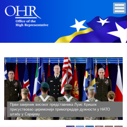
Први замјеник високог представника Луис Кришок
присуствовао церемонији примопредаје дужности у НАТО
штабу у Сарајеву