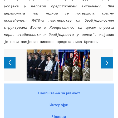
успјеха у његовом предстојећем ангажману. Ова
церемонија још једном је потврдила трајну
посвећеност НАТО-а партнерству са безбједоносним
структурама Босне и Херцеговине, са циљем очувања
мира, стабилности и безбједности у земљи“
, изјавио
је први замјеник високог представника Кришок.
Саопштења за јавност
Интервјуи
Чланци