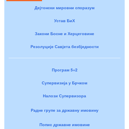
Дејтонски мировни споразум
Устав БиХ
Закони Босне и Херцеговине
Резолуције Савјета безбједности
Програм 5+2
Супервизија у Брчком
Налози Супервизора
Радне групе за државну имовину
Попис државне имовине