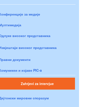
Конференције за медије
Мултимедија
Одлуке високог представника
Извјештаји високог представника
Правни документи
Комуникеи и изјаве PIC-a
Zahtjevi za intervjue
Дејтонски мировни споразум