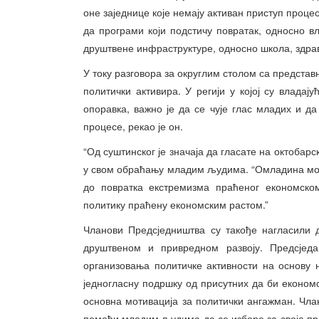
оне заједнице које немају активан приступ процес
да програми који подстичу повратак, односно в
друштвене инфраструктуре, односно школа, здрав
У току разговора за округлим столом са предста
политички активира. У регији у којој су влада
опоравка, важно је да се чује глас младих и да
процесе, рекао је он.
“Од суштинског је значаја да гласате на октобарс
у свом обраћању младим људима. “Омладина може
до повратка екстремизма праћеног економско
политику праћену економским растом.”
Чланови Предсједништва су такође нагласили 
друштвеном и привредном развоју. Предсједа
организовања политичке активности на основу
једногласну подршку од присутних да би економ
основна мотивација за политички ангажман. Чл
помоћи младим људима да се изборе за своја пра