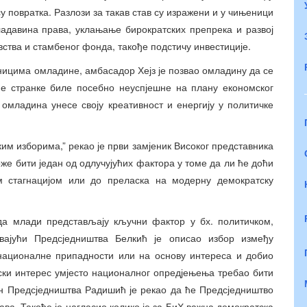
у повратка. Разлози за такав став су изражени и у чињеници
ладавина права, уклањање бирократских препрека и развој
ства и стамбеног фонда, такође подстичу инвестиције.
вницима омладине, амбасадор Хејз је позвао омладину да се
јуће странке биле посебно неуспјешне на плану економског
 омладина унесе своју креативност и енергију у политичке
ким изборима,” рекао је први замјеник Високог представника
 бити један од одлучујућих фактора у томе да ли ће доћи
м стагнацијом или до преласка на модерну демократску
да млади представљају кључни фактор у бх. политичком,
вајући Предсједништва Белкић је описао избор између
 националне припадности или на основу интереса и добио
ски интерес умјесто националног опредјењења требао бити
ан Предсједништва Радишић је рекао да ће Предсједништво
ва. Такође је нагласио колико је за БиХ важна демократска