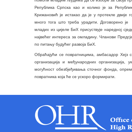
Република Српска као и колико је за Републи
Крижановић је истакао да је у протекле двије г
много тога што треба урадити. Договорено је
младих из цијеле БиХ присуствује наредној сје
највећег интереса за омладину. Чланови Предсј
по питању будућег развоја БиХ.
Обраћајући се повратницима, амбасадор Хејз с
организација и међународних организација, у
могућност обезбјеђивања сточног фонда, опрем
повратника која ће се ускоро формирати.