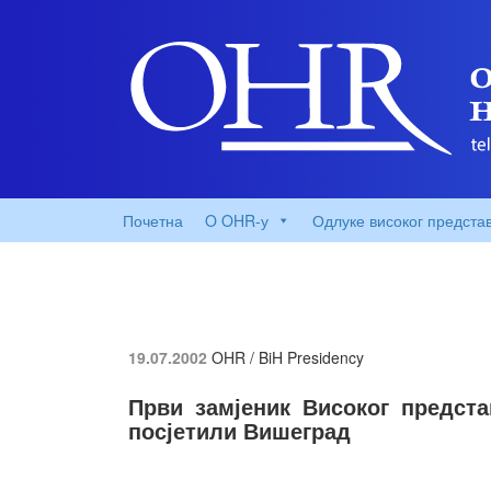
Почетна
O OHR-у
Одлуке високог предста
19.07.2002
OHR / BiH Presidency
Први замјеник Високог предст
посјетили Вишеград