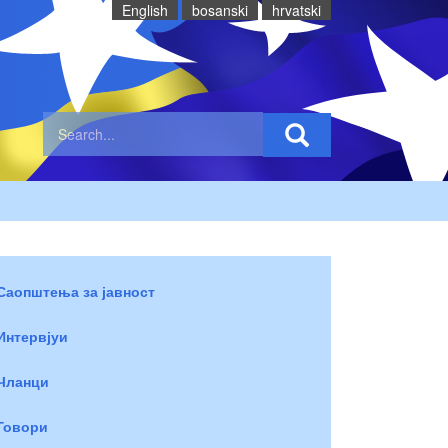
English
bosanski
hrvatski
Саопштења за јавност
Интервјуи
Чланци
Говори