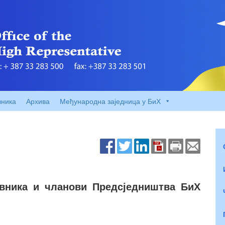
вника
Архива
Међународна заједница у БиХ
авника и чланови Предсједништва БиХ