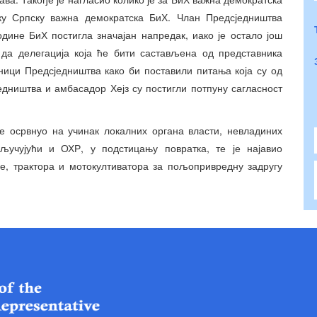
ку Српску важна демократска БиХ. Члан Предсједништва
одине БиХ постигла значајан напредак, иако је остало још
 да делегација која ће бити састављена од представника
дници Предсједништва како би поставили питања која су од
едништва и амбасадор Хејз су постигли потпуну сагласност
е осрвнуо на учинак локалних органа власти, невладиних
кључујући и ОХР, у подстицању повратка, те је најавио
е, трактора и мотокултиватора за пољопривредну задругу