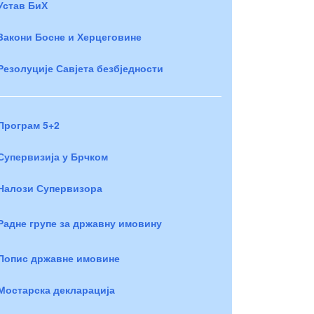
Устав БиХ
Закони Босне и Херцеговине
Резолуције Савјета безбједности
Програм 5+2
Супервизија у Брчком
Налози Супервизора
Радне групе за државну имовину
Попис државне имовине
Мостарска декларација