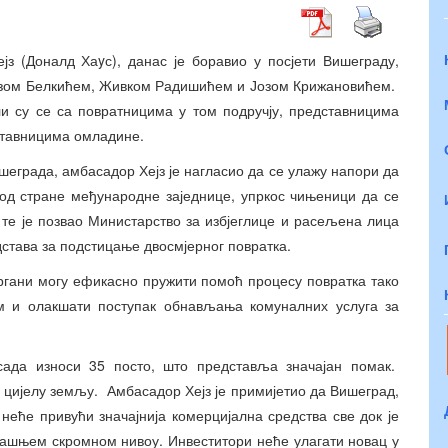
јз (Доналд Хаyс), данас је боравио у посјети Вишеграду,
ризом Белкићем, Живком Радишићем и Јозом Крижановићем.
и су се са повратницима у том подручју, представницима
ставницима омладине.
еграда, амбасадор Хејз је нагласио да се улажу напори да
од стране међународне заједнице, упркос чињеници да се
 те је позвао Министарство за избјеглице и расељена лица
става за подстицање двосмјерног повратка.
органи могу ефикасно пружити помоћ процесу повратка тако
м и олакшати поступак обнављања комуналних услуга за
ада износи 35 посто, што представља значајан помак.
а цијелу земљу. Амбасадор Хејз је примијетио да Вишеград,
 неће привући значајнија комерцијална средства све док је
дашњем скромном нивоу. Инвеститори неће улагати новац у