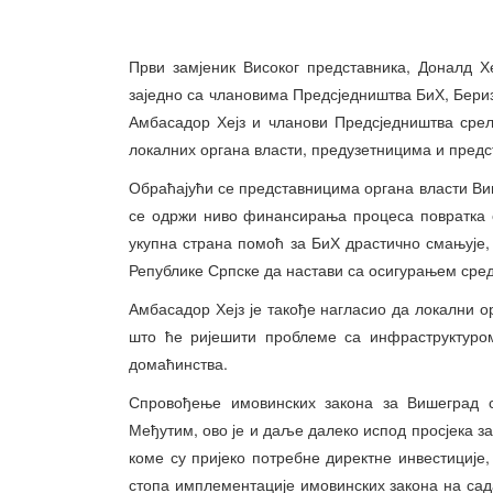
Први замјеник Високог представника, Доналд Хе
заједно са члановима Предсједништва БиХ, Бе
Амбасадор Хејз и чланови Предсједништва срел
локалних органа власти, предузетницима и пред
Обраћајући се представницима органа власти Виш
се одржи ниво финансирања процеса повратка 
укупна страна помоћ за БиХ драстично смањује,
Републике Српске да настави са осигурањем сред
Амбасадор Хејз је такође нагласио да локални 
што ће ријешити проблеме са инфраструктуро
домаћинства.
Спровођење имовинских закона за Вишеград с
Међутим, ово је и даље далеко испод просјека з
коме су пријеко потребне директне инвестиције,
стопа имплементације имовинских закона на са