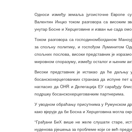
Односи између земаља југоисточне Европе су 
Валентин Инцко током разговора са високим зв
унутар Босне и Херцеговине и изван ње сада омо
Током разговора са господиномБогданом Маноуј
за спољну политику, и госпођом Луминитом Од
спољних послова, високи представник је изрази
мировном споразуму, између осталог и њеним а
Високи представник је истакао да ће даљњу 
босанскохерцеговачких странака да испуне пет 
нагласио да OHR и Делегација ЕУ сарађују бли
подршку босанскохерцеговачким партнерима.
У уводном обраћању присутнима у Румунском држ
како вјерује да би Босна и Херцеговина могла ок
“Грађани БиХ више не желе слушати старе, ис
нуденова рјешења за проблеме који се већ предуго