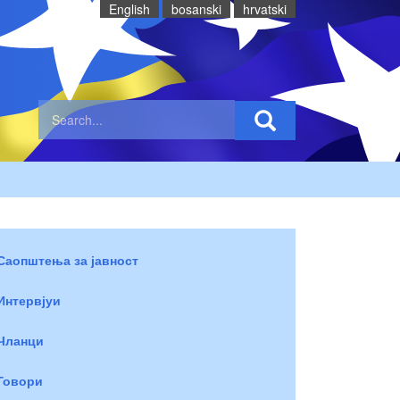
English
bosanski
hrvatski
Саопштења за јавност
Интервјуи
Чланци
Говори