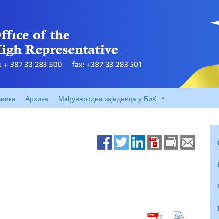
вника
Архива
Међународна заједница у БиХ