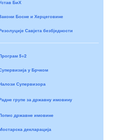
Устав БиХ
Закони Босне и Херцеговине
Резолуције Савјета безбједности
Програм 5+2
Супервизија у Брчком
Налози Супервизора
Радне групе за државну имовину
Попис државне имовине
Мостарска декларација