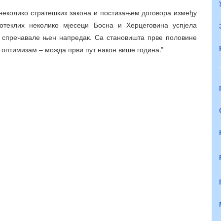
 неколико стратешких закона и постизањем договора између
теклих неколико мјесеци Босна и Херцеговина успјела
су спречавале њен напредак. Са становишта прве половине
а оптимизам – можда први пут након више година.”