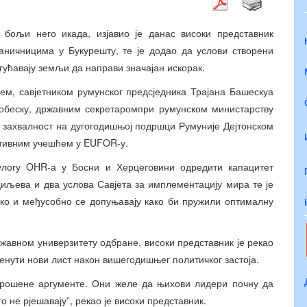
бољи него икада, изјавио је данас високи представник
аничницима у Букурешту, те је додао да услови створени
гућавају земљи да направи значајан искорак.
ем, савјетником румунског предсједника Трајана Башескуа
обеску, државним секретаромпри румунском министарству
о захвалност на дугогодишњој подршци Румуније Дејтонском
ктивним учешћем у EUFOR-у.
улогу OHR-а у Босни и Херцеговини одредити капацитет
циљева и два услова Савјета за имплементацију мира те је
ско и међусобно се допуњавају како би пружили оптималну
авном универзитету одбране, високи представник је рекао
ренути нови лист након вишегодишњег политичког застоја.
трошене аргументе. Они желе да њихови лидери почну да
 не рјешавају”, рекао је високи представник.