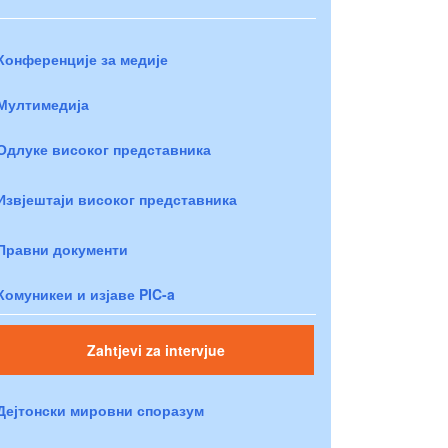
Конференције за медије
Мултимедија
Одлуке високог представника
Извјештаји високог представника
Правни документи
Комуникеи и изјаве PIC-a
Zahtjevi za intervjue
Дејтонски мировни споразум