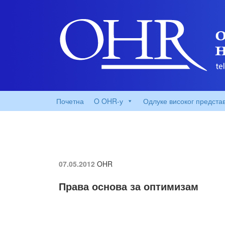
Почетна
O OHR-у
Одлуке високог предста
07.05.2012
OHR
Права основа за оптимизам