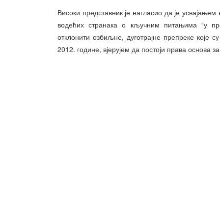
Високи представник је нагласио да је усвајањем
водећих странака о кључним питањима “у про
отклонити озбиљне, дуготрајне препреке које 
2012. године, вјерујем да постоји права основа з