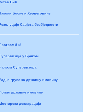
Устав БиХ
Закони Босне и Херцеговине
Резолуције Савјета безбједности
Програм 5+2
Супервизија у Брчком
Налози Супервизора
Радне групе за државну имовину
Попис државне имовине
Мостарска декларација