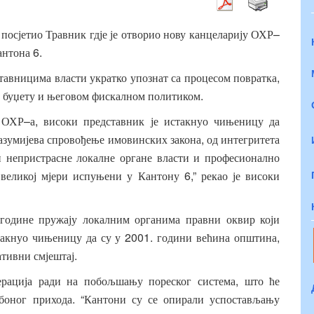
–
посјетио
Травник
гдје
је
отворио
нову
канцеларију
ОХР
6.
антона
,
тавницима
власти
укратко
упознат
са
процесом
повратка
.
буџету
и
његовом
фискалном
политиком
–
,
ОХР
а
високи
представник
је
истакнуо
чињеницу
да
,
азумијева
спровођење
имовинских
закона
од
интегритета
и
непристрасне
локалне
органе
власти
и
професионално
6,”
великој
мјери
испуњени
у
Кантону
рекао
је
високи
године
пружају
локалним
органима
правни
оквир
који
2001.
,
такнуо
чињеницу
да
су
у
години
већина
општина
.
ативни
смјештај
,
рација
ради
на
побољшању
пореског
система
што
ће
. “
боног
прихода
Кантони
су
се
опирали
успостављању