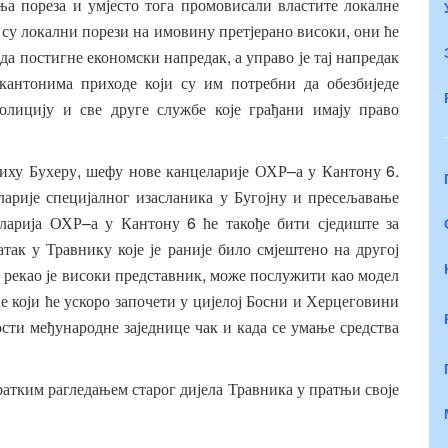
ња
пореза
и
умјесто
тога
промовисали
властите
локалне
,
су
локални
порези
на
имовину
претјерано
високи
они
ће
,
да
постигне
економски
напредак
а
управо
је
тај
напредак
кантонима
приходе
који
су
им
потребни
да
обезбиједе
олицију
и
све
друге
службе
које
грађани
имају
право
,
–
6.
иху
Бухеру
шефу
нове
канцеларије
ОХР
а
у
Кантону
ларије
специјалног
изасланика
у
Бугојну
и
пресељавање
–
6
ларија
ОХР
а
у
Кантону
ће
такође
бити
сједиште
за
атак
у
Травнику
које
је
раније
било
смјештено
на
другој
,
,
рекао
је
високи
представник
може
послужити
као
модел
це
који
ће
ускоро
започети
у
цијелој
Босни
и
Херцеговини
ости
међународне
заједнице
чак
и
када
се
умање
средства
ратким
рагледањем
старог
дијела
Травника
у
пратњи
своје