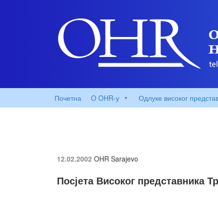
Почетна
O OHR-у
Одлуке високог предста
12.02.2002
OHR Sarajevo
Посјета Високог представника Т