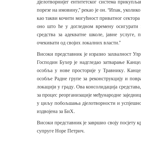
дјелотворнијег
ентитетског
система
прикупља
,”
. “
,
порезе
на
имовину
рекао
је
он
Ипак
уколико
као
такви
кочити
могућност
приватног
сектора
оно
што
ће
у
догледном
времену
осигурати
,
,
средства
за
адекватне
школе
јавне
услуге
п
.”
очекивати
од
својих
локалних
власти
Високи
представник
је
изразио
захвалност
Улр
Господин
Бухер
је
надгледао
затварање
Канце
.
особља
у
нове
просторије
у
Травнику
Канце
особље
Радне
групе
за
реконструкцију
и
повр
.
локацији
у
граду
Ова
консолидација
средстава
за
процес
реорганизације
међународне
заједни
у
циљу
побољшања
дјелотворности
и
успјешн
.
издвојена
за
БиХ
Високи
представник
је
завршио
своју
посјету
к
.
супруге
Норе
Петрич