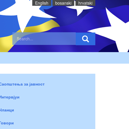
English
bosanski
hrvatski
Саопштења за јавност
Интервјуи
Чланци
Говори