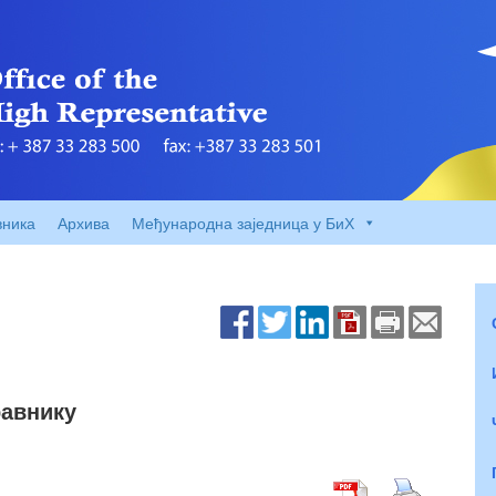
вника
Архива
Међународна заједница у БиХ
равнику