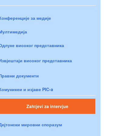
Конференције за медије
Мултимедија
Одлуке високог представника
Извјештаји високог представника
Правни документи
Комуникеи и изјаве PIC-a
Zahtjevi za intervjue
Дејтонски мировни споразум