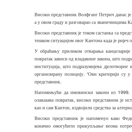
Високи
представник
Волфганг
Петрич
данас
је
а
у
овом
граду
и
разговарао
са
званичницима
К
Високи
представник
је
током
састанка
са
предс
тешком
ситуацијом
овог
Кантона
када
је
ријеч
о
У
обраћању
приликом
отварања
канцеларије
,
повратак
зависи
од
владавине
закона
што
подр
,
институција
што
подразумијева
дјелотворне
. “
организирану
полицију
Ови
критерији
су
у
.
представник
1999.
Напомињући
да
имовински
закони
из
,
олакшава
повратак
високи
представник
је
ис
,
као
и
сам
Кантон
издвојили
средства
за
алтерн
Високи
представник
је
напоменуо
како
Феде
коначно
омогућити
прикупљање
веома
потре