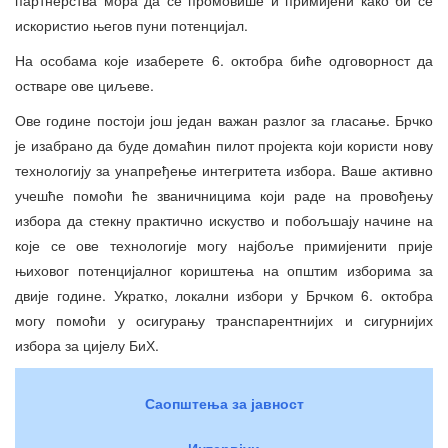
партнерства мора да се промовише и примијени како би се
искористио његов пуни потенцијал.
На особама које изаберете 6. октобра биће одговорност да
остваре ове циљеве.
Ове године постоји још један важан разлог за гласање. Брчко
је изабрано да буде домаћин пилот пројекта који користи нову
технологију за унапређење интегритета избора. Ваше активно
учешће помоћи ће званичницима који раде на провођењу
избора да стекну практично искуство и побољшају начине на
које се ове технологије могу најбоље примијенити прије
њиховог потенцијалног кориштења на општим изборима за
двије године. Укратко, локални избори у Брчком 6. октобра
могу помоћи у осигурању транспарентнијих и сигурнијих
избора за цијелу БиХ.
Саопштења за јавност