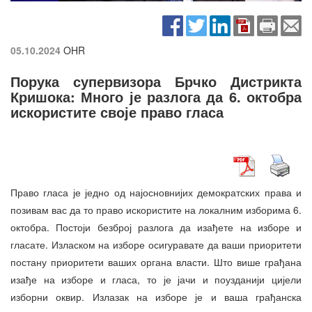
05.10.2024
OHR
Порука супервизора Брчко Дистрикта
Кришока: Много је разлога да 6. октобра
искористите своје право гласа
Право гласа је једно од најосновнијих демократских права и
позивам вас да то право искористите на локалним изборима 6.
октобра. Постоји безброј разлога да изађете на изборе и
гласате. Изласком на изборе осигуравате да ваши приоритети
постану приоритети ваших органа власти. Што више грађана
изађе на изборе и гласа, то је јачи и поузданији цијели
изборни оквир. Излазак на изборе је и ваша грађанска