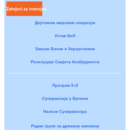
Zahtjevi za intervjue
Дејтонски мировни споразум
Устав БиХ
Закони Босне и Херцеговине
Резолуције Савјета безбједности
Програм 5+2
Супервизија у Брчком
Налози Супервизора
Радне групе за државну имовину