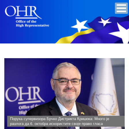
Порука супервизора Брчко Дистрикта Кришока: Много је
разлога да 6. октобра искористите своје право гласа