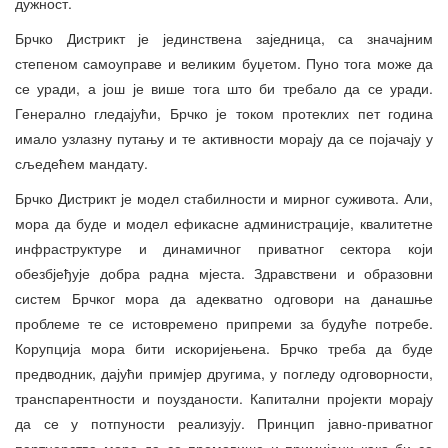
дужност.
Брчко Дистрикт је јединствена заједница, са значајним
степеном самоуправе и великим буџетом. Пуно тога може да
се уради, а још је више тога што би требало да се уради.
Генерално гледајући, Брчко је током протеклих пет година
имало узлазну путању и те активности морају да се појачају у
сљедећем мандату.
Брчко Дистрикт је модел стабилности и мирног суживота. Али,
мора да буде и модел ефикасне администрације, квалитетне
инфраструктуре и динамичног приватног сектора који
обезбјеђује добра радна мјеста. Здравствени и образовни
систем Брчког мора да адекватно одговори на данашње
проблеме те се истовремено припреми за будуће потребе.
Корупција мора бити искоријењена. Брчко треба да буде
предводник, дајући примјер другима, у погледу одговорности,
транспарентности и поузданости. Капитални пројекти морају
да се у потпуности реализују. Принцип јавно-приватног