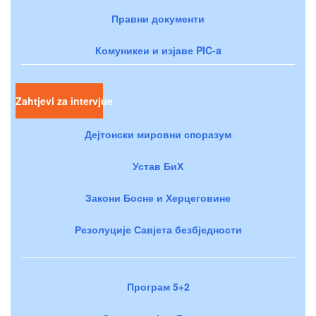
Правни документи
Комуникеи и изјаве PIC-a
Zahtjevi za intervjue
Дејтонски мировни споразум
Устав БиХ
Закони Босне и Херцеговине
Резолуције Савјета безбједности
Програм 5+2