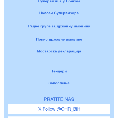
Супервизија у Брчком
Налози Супервизора
Радне групе за државну имовину
Попис државне имовине
Мостарска декларација
Тендери
Запослење
PRATITE NAS
Follow @OHR_BiH