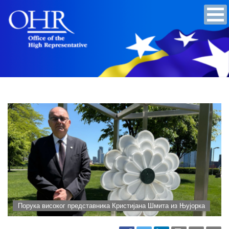
Порука високог представника Кристијана Шмита из Њујорка