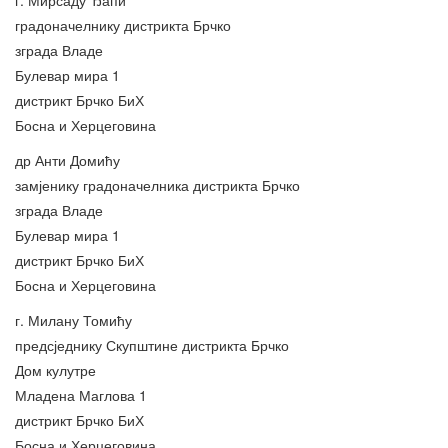
градоначелнику дистрикта Брчко
зграда Владе
Булевар мира 1
дистрикт Брчко БиХ
Босна и Херцеговина
др Анти Домићу
замјенику градоначелника дистрикта Брчко
зграда Владе
Булевар мира 1
дистрикт Брчко БиХ
Босна и Херцеговина
г. Милану Томићу
предсједнику Скупштине дистрикта Брчко
Дом кулутре
Младена Маглова 1
дистрикт Брчко БиХ
Босна и Херцеговина