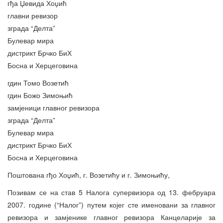
гђа Џевида Хоџић
главни ревизор
зграда “Делта”
Булевар мира
дистрикт Брчко БиХ
Босна и Херцеговина
гдин Томо Возетић
гдин Божо Зимоњић
замјеници главног ревизора
зграда “Делта”
Булевар мира
дистрикт Брчко БиХ
Босна и Херцеговина
Поштована гђо Хоџић, г. Возетићу и г. Зимоњићу,
Позивам се на став 5 Налога супервизора од 13. фебруара
2007. године (“Налог”) путем којег сте именовани за главног
ревизора и замјенике главног ревизора Канцеларије за