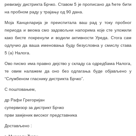
ревизију дистрикта Брчко. Ставом 5 је прописано да ћете бити
на пробном раду у трајању од 90 дана.
Моја Канцеларија је преиспитала ваш рад у току пробног
периода и веома смо задовољни напорима које сте уложили
како бисте покренули и водили активности Уреда. Стога сам
одлучио да ваша именовања буду безусловна у смислу става
5 (а) Налога.
Ово писмо има правно дејство у складу са одредбама Налога,
те овим налажем да оно без одлагања буде објављено у
“Службеном гласнику дистрикта Брчко”.
С поштовањем,
др Рафи Грегоријан
супервизор за дистрикт Брчко
први замјеник високог представника
Достављено :
г. Мирсаду Ђапи