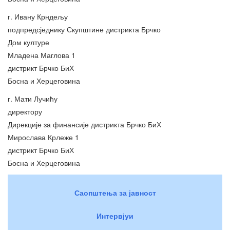
г. Ивану Крндељу
подпредсједнику Скупштине дистрикта Брчко
Дом културе
Младена Маглова 1
дистрикт Брчко БиХ
Босна и Херцеговина
г. Мати Лучићу
директору
Дирекције за финансије дистрикта Брчко БиХ
Мирослава Крлеже 1
дистрикт Брчко БиХ
Босна и Херцеговина
Саопштења за јавност
Интервјуи