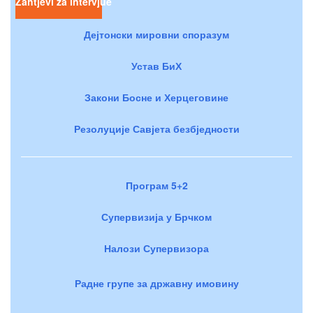
Zahtjevi za intervjue
Дејтонски мировни споразум
Устав БиХ
Закони Босне и Херцеговине
Резолуције Савјета безбједности
Програм 5+2
Супервизија у Брчком
Налози Супервизора
Радне групе за државну имовину