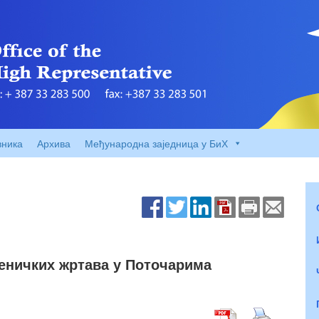
вника
Архива
Међународна заједница у БиХ
реничких жртава у Поточарима