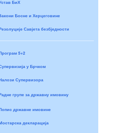
Устав БиХ
Закони Босне и Херцеговине
Резолуције Савјета безбједности
Програм 5+2
Супервизија у Брчком
Налози Супервизора
Радне групе за државну имовину
Попис државне имовине
Мостарска декларација