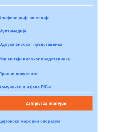
Конференције за медије
Мултимедија
Одлуке високог представника
Извјештаји високог представника
Правни документи
Комуникеи и изјаве PIC-a
Zahtjevi za intervjue
Дејтонски мировни споразум