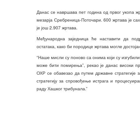
Данас се навршава пет година од првог укопа 
мезарја Сребреница-Поточари. 600 жртава је сах
је још 2.907 жртава.
Међународна заједница ће наставити да под
остатака, како би породице жртава могле достојан
“Наше мисли су поново са онима који су изгубил
може бити помирења”, рекао је данас високи пр
ОХР се обавезао да путем државне стратегије 
стратегију за спровођење истрага и процесуира
раду Хашког трибунала.”