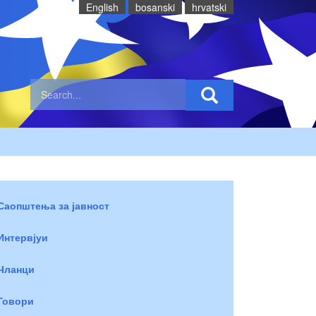
English
bosanski
hrvatski
Саопштења за јавност
Интервјуи
Чланци
Говори