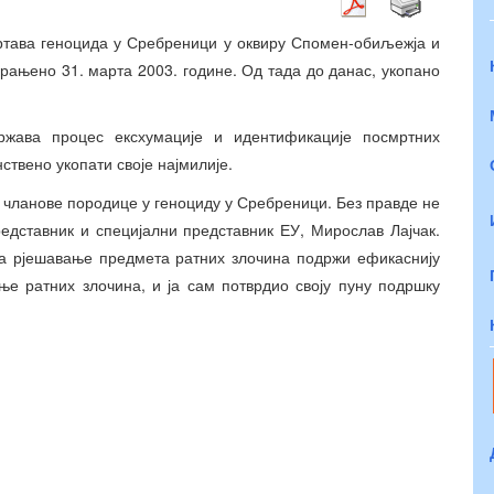
жртава геноцида у Сребреници у оквиру Спомен-обиљежја и
рањено 31. марта 2003. године. Од тада до данас, укопано
ржава процес ексхумације и идентификације посмртних
ствено укопати своје најмилије.
и чланове породице у геноциду у Сребреници. Без правде не
едставник и специјални представник ЕУ, Мирослав Лајчак.
за рјешавање предмета ратних злочина подржи ефикаснију
ње ратних злочина, и ја сам потврдио своју пуну подршку