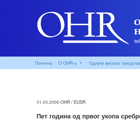
Почетна
O OHR-у
Одлуке високог предста
31.03.2008
OHR / EUSR
Пет година од првог укопа среб