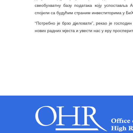
свеобухватну базу података коју успоставља 
спојили са будућим страним инвеститорима у БиХ
“Потребно је брзо дјеловати”, рекао је господ
нових радних мјеста и увести нас у еру проспери