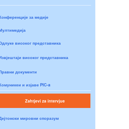
Конференције за медије
Мултимедија
Одлуке високог представника
Извјештаји високог представника
Правни документи
Комуникеи и изјаве PIC-a
Zahtjevi za intervjue
Дејтонски мировни споразум