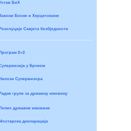
Устав БиХ
Закони Босне и Херцеговине
Резолуције Савјета безбједности
Програм 5+2
Супервизија у Брчком
Налози Супервизора
Радне групе за државну имовину
Попис државне имовине
Мостарска декларација