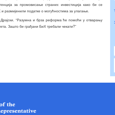
Агенција за промовисање страних инвестиција како би се
 и размијенили податке о могућностима за улагање.
ин Драјски. “Разумна и брза реформа ће помоћи у отварању
тета. Зашто би грађани БиХ требали чекати?”