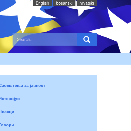
English
bosanski
hrvatski
Саопштења за јавност
Интервјуи
Чланци
Говори