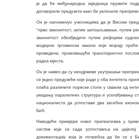
је да ће међународна заједница пружити под
договориле предузети како би уклониле препреке 
Он је напоменуо учесницима да је Високи пред
“прво законитост, затим запошљавање, путем реф
законитост обезбједити путем реформе судск
модерни трговински закони који морају проћ
проведени, промовишући транспарентно послов
радна мјеста.
Он је навео да су неодрживе унутрашње препреке 
се једно предузеће које ради у оба ентитета при
плаћа различите пореске стопе у сваком од ентит
укидању паралелних структура и усклађивању с
националиста да успоставе два засебна економ
БиХ.
Наводећи примјере новог прагматизма у привл
систем који се сада успоставља на цијелој
документацију која је потребна да би се у Б