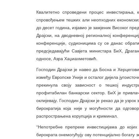
Квалитетно спроведени процес инвестирања, к
спровођењем тешких али неопходних економских
до десет година, изјавио је замјеник Високог пр
Драјски, на дводневној регионалној конференциј
конференције, судионицима су се данас обрати
предсједавајући Савјета министара БиХ, Драг
односе, Азра Хаџиахметовић.
Господин Драјски је навео да Босна и Херцегов
између Европске Уније и осталог дијела југоисточн
прекинула своју зависност о тешкој индуст
профитабилан банкарски сектор. БиХ је привла
оклијевају. Господин Драјски је рекао да је узро
бирократија која није у могућности да одгово
распрострањена корупција и криминал.
“Непотребне препреке инвестицијама до којих
бирократа онемогућују ову потенцијално богату з