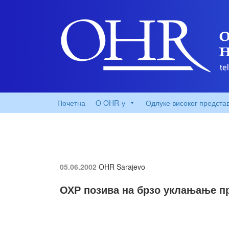
Почетна
O OHR-у
Одлуке високог предста
05.06.2002
OHR Sarajevo
ОХР позива на брзо уклањање п