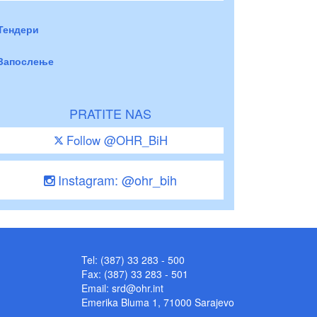
Тендери
Запослење
PRATITE NAS
Follow @OHR_BiH
Instagram: @ohr_bih
Tel: (387) 33 283 - 500
Fax: (387) 33 283 - 501
Email:
srd@ohr.int
Emerika Bluma 1, 71000 Sarajevo