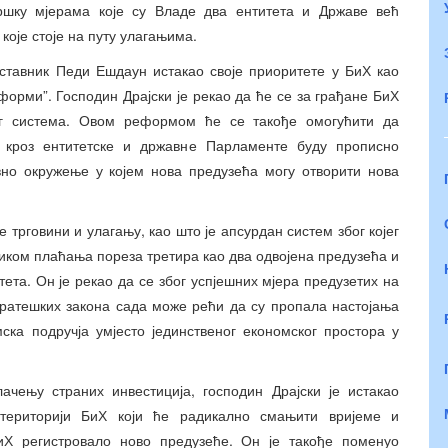
ршку мјерама које су Владе два ентитета и Државе већ
које стоје на путу улагањима.
ставник Педи Ешдаун истакао своје приоритете у БиХ као
орми”. Господин Драјски је рекао да ће се за грађане БиХ
ог система. Овом реформом ће се такође омогућити да
и кроз ентитетске и државне Парламенте буду прописно
но окружење у којем нова предузећа могу отворити нова
трговини и улагању, као што је апсурдан систем због којег
ликом плаћања пореза третира као два одвојена предузећа и
ета. Он је рекао да се због успјешних мјера предузетих на
тратешких закона сада може рећи да су пропала настојања
ска подручја умјесто јединственог економског простора у
ачењу страних инвестиција, господин Драјски је истакао
 територији БиХ који ће радикално смањити вријеме и
иХ регистровало ново предузеће. Он је такође поменуо