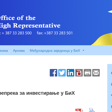
вника
Архива
Међународна заједница у БиХ
репрека за инвестирање у БиХ