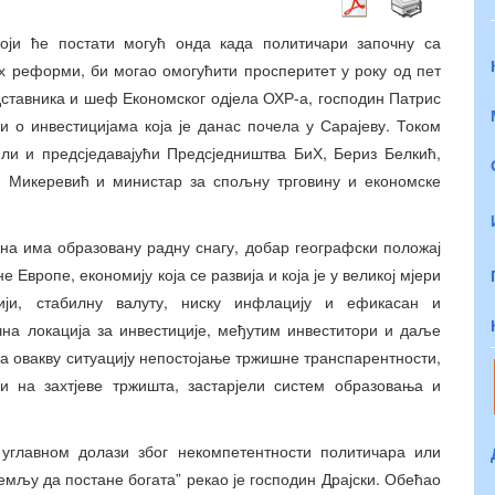
оји ће постати могућ онда када политичари започну са
 реформи, би могао омогућити просперитет у року од пет
едставника и шеф Економског одјела ОХР-а, господин Патрис
и о инвестицијама која је данас почела у Сарајеву. Током
ли и предсједавајући Предсједништва БиХ, Бериз Белкић,
ан Микеревић и министар за спољну трговину и економске
ина има образовану радну снагу, добар географски положај
е Европе, економију која се развија и која је у великој мјери
рији, стабилну валуту, ниску инфлацију и ефикасан и
чна локација за инвестиције, међутим инвеститори и даље
к за овакву ситуацију непостојање тржишне транспарентности,
ри на захтјеве тржишта, застарјели систем образовања и
 углавном долази због некомпетентности политичара или
емљу да постане богата” рекао је господин Драјски. Обећао