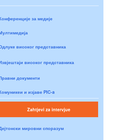
Конференције за медије
Мултимедија
Одлуке високог представника
Извјештаји високог представника
Правни документи
Комуникеи и изјаве PIC-a
Zahtjevi za intervjue
Дејтонски мировни споразум