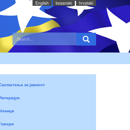
English
bosanski
hrvatski
Саопштења за јавност
Интервјуи
Чланци
Говори