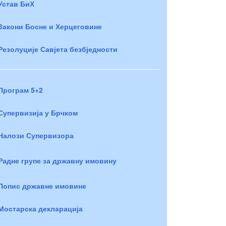
Устав БиХ
Закони Босне и Херцеговине
Резолуције Савјета безбједности
Програм 5+2
Супервизија у Брчком
Налози Супервизора
Радне групе за државну имовину
Попис државне имовине
Мостарска декларација