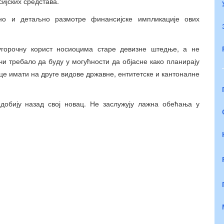
сијских средстава.
но и детаљно размотре финансијске импликације ових
горочну корист носиоцима старе девизне штедње, а не
и требало да буду у могућности да објасне како планирају
це имати на друге видове државне, ентитетске и кантоналне
добију назад свој новац. Не заслужују лажна обећања у