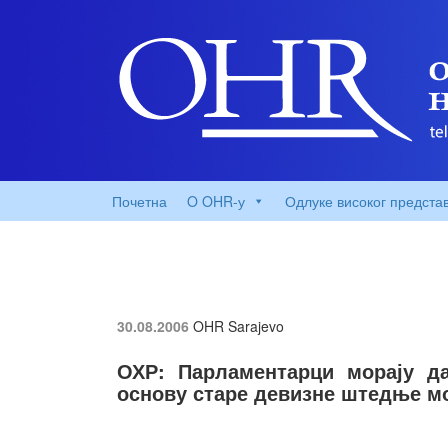
Почетна
O OHR-у
Одлуке високог предста
30.08.2006
OHR Sarajevo
ОХР: Парламентарци морају да
основу старе девизне штедње мо