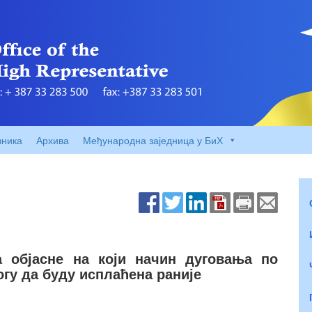
вника
Архива
Међународна заједница у БиХ
 објасне на који начин дуговања по
гу да буду исплаћена раније