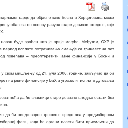
 парламентарце да објасне како Босна и Херцеговина може
рењу обавеза по основу рачуна старе девизне штедње, које
Х.
новац буде враћен што је прије могуће. Међутим, ОХР је
се период исплате потраживања смањује са тринаест на пет
иод повећава – преоптеретити јавне финансије у Босни и
, у свом мишљењу од 21. јула 2006. године, закључио да би
ет на јавне финансије у БиХ и угрозили исплате дуговања
е.
ероватноћа да ће власници старе девизне штедње остати без
дина.
ио да би неодговорно трошење средстава у предизборном
изборној фази, када ће органи власти бити присиљени да