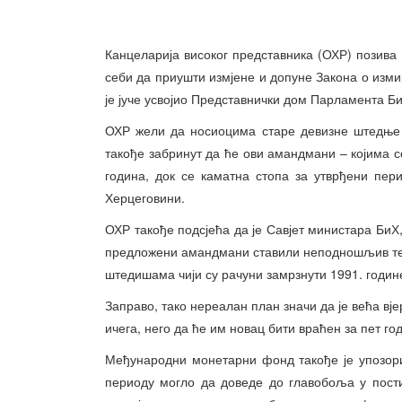
Канцеларија високог представника (ОХР) позива
себи да приушти измјене и допуне Закона о изми
је јуче усвојио Представнички дом Парламента Би
ОХР жели да носиоцима старе девизне штедње 
такође забринут да ће ови амандмани – којима 
година, док се каматна стопа за утврђени пер
Херцеговини.
ОХР такође подсјећа да је Савјет министара БиХ
предложени амандмани ставили неподношљив тер
штедишама чији су рачуни замрзнути 1991. годин
Заправо, тако нереалан план значи да је већа вј
ичега, него да ће им новац бити враћен за пет го
Међународни монетарни фонд такође је упозор
периоду могло да доведе до главобоља у пост