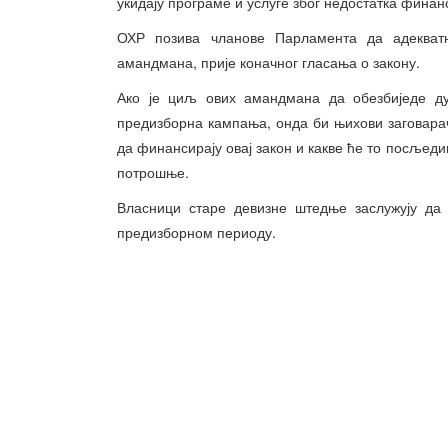
укидају програме и услуге због недостатка финан
ОХР позива чланове Парламента да адекват
амандмана, прије коначног гласања о закону.
Ако је циљ ових амандмана да обезбиједе ду
предизборна кампања, онда би њихови заговарач
да финансирају овај закон и какве ће то посљеди
потрошње.
Власници старе девизне штедње заслужују да 
предизборном периоду.