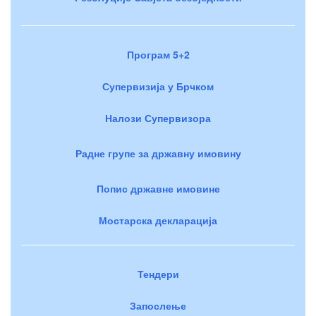
Програм 5+2
Супервизија у Брчком
Налози Супервизора
Радне групе за државну имовину
Попис државне имовине
Мостарска декларација
Тендери
Запослење