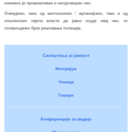
изнимно је провокативан и неодговоран чин.
Очекујемо, како од кантоналних / жупанијских, тако и од
општинских тијела власти да јавно осуде овај чин, те
похваљујемо брзо реаговање полиције.
Саопштења за јавност
Интервјуи
Чланци
Говори
Конференције за медије
Мултимедија