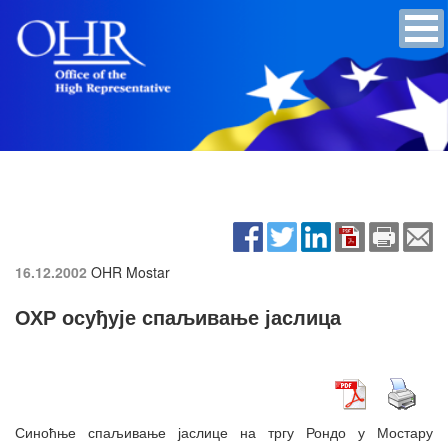
16.12.2002
OHR Mostar
ОХР осуђује спаљивање јаслица
Синоћње спаљивање јаслице на тргу Рондо у Мостару