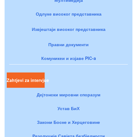
Одлуке високог представника
Извјештаји високог представника
Правни документи
Комуникеи и изјаве PIC-a
Zahtjevi za intervjue
Дејтонски мировни споразум
Устав БиХ
Закони Босне и Херцеговине
Резолуције Савјета безбједности