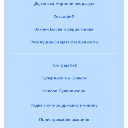
Дејтонски мировни споразум
Устав БиХ
Закони Босне и Херцеговине
Резолуције Савјета безбједности
Програм 5+2
Супервизија у Брчком
Налози Супервизора
Радне групе за државну имовину
Попис државне имовине