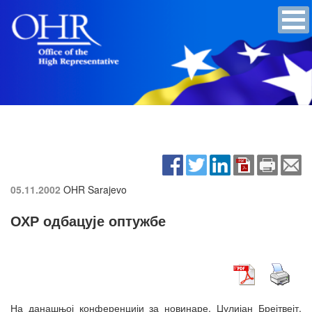
05.11.2002
OHR Sarajevo
ОХР одбацује оптужбе
На данашњој конференцији за новинаре, Џулијан Брејтвејт,