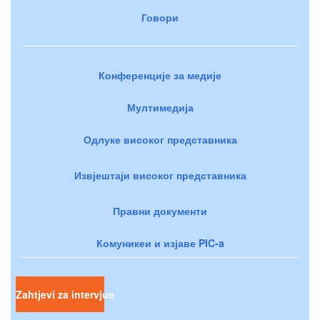
Говори
Конференције за медије
Мултимедија
Одлуке високог представника
Извјештаји високог представника
Правни документи
Комуникеи и изјаве PIC-a
Zahtjevi za intervjue