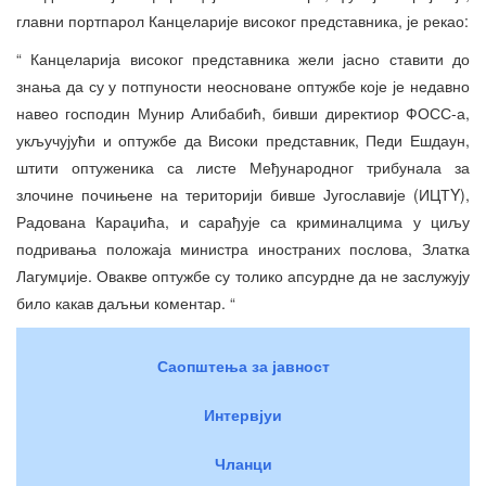
главни портпарол Канцеларије високог представника, је рекао:
“ Канцеларија високог представника жели јасно ставити до
знања да су у потпуности неосноване оптужбе које је недавно
навео господин Мунир Алибабић, бивши директиор ФОСС-а,
укључујући и оптужбе да Високи представник, Педи Ешдаун,
штити оптуженика са листе Међународног трибунала за
злочине почињене на територији бивше Југославије (ИЦТY),
Радована Караџића, и сарађује са криминалцима у циљу
подривања положаја министра иностраних послова, Златка
Лагумџије. Овакве оптужбе су толико апсурдне да не заслужују
било какав даљњи коментар. “
Саопштења за јавност
Интервјуи
Чланци