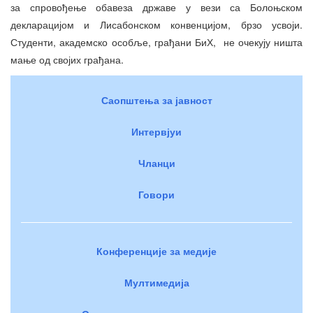
за спровођење обавеза државе у вези са Болоњском
декларацијом и Лисабонском конвенцијом, брзо усвоји.
Студенти, академско особље, грађани БиХ, не очекују ништа
мање од својих грађана.
Саопштења за јавност
Интервјуи
Чланци
Говори
Конференције за медије
Мултимедија