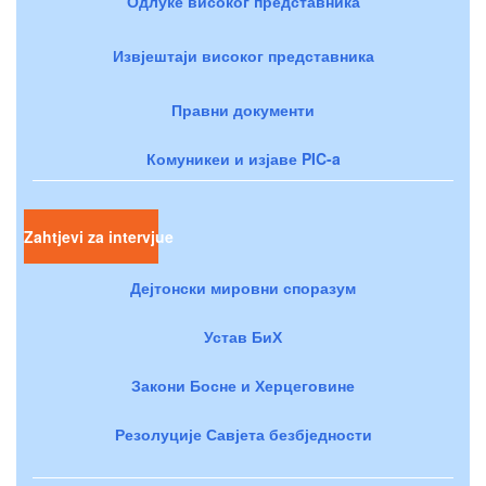
Одлуке високог представника
Извјештаји високог представника
Правни документи
Комуникеи и изјаве PIC-a
Zahtjevi za intervjue
Дејтонски мировни споразум
Устав БиХ
Закони Босне и Херцеговине
Резолуције Савјета безбједности