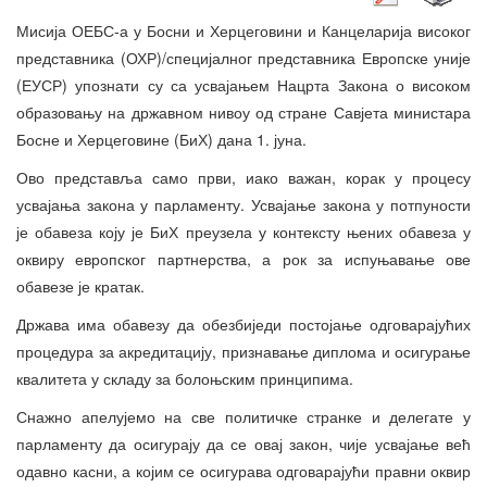
Мисија ОЕБС-а у Босни и Херцеговини и Канцеларија високог
представника (ОХР)/специјалног представника Европске уније
(ЕУСР) упознати су са усвајањем Нацрта Закона о високом
образовању на државном нивоу од стране Савјета министара
Босне и Херцеговине (БиХ) дана 1. јуна.
Ово представља само први, иако важан, корак у процесу
усвајања закона у парламенту. Усвајање закона у потпуности
је обавеза коју је БиХ преузела у контексту њених обавеза у
оквиру европског партнерства, а рок за испуњавање ове
обавезе је кратак.
Држава има обавезу да обезбиједи постојање одговарајућих
процедура за акредитацију, признавање диплома и осигурање
квалитета у складу за болоњским принципима.
Снажно апелујемо на све политичке странке и делегате у
парламенту да осигурају да се овај закон, чије усвајање већ
одавно касни, а којим се осигурава одговарајући правни оквир