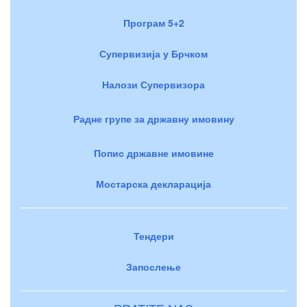
Програм 5+2
Супервизија у Брчком
Налози Супервизора
Радне групе за државну имовину
Попис државне имовине
Мостарска декларација
Тендери
Запослење