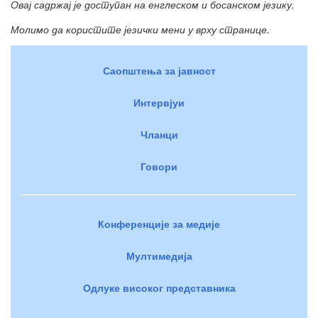
Овај садржај је доступан на енглеском и босанском језику.
Молимо да користите језички мени у врху странице.
Саопштења за јавност
Интервјуи
Чланци
Говори
Конференције за медије
Мултимедија
Одлуке високог представника