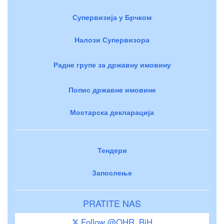
Супервизија у Брчком
Налози Супервизора
Радне групе за државну имовину
Попис државне имовине
Мостарска декларација
Тендери
Запослење
PRATITE NAS
Follow @OHR_BiH