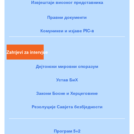
Извјештаји високог представника
Правни документи
Комуникеи и изјаве PIC-a
Zahtjevi za intervjue
Дејтонски мировни споразум
Устав БиХ
Закони Босне и Херцеговине
Резолуције Савјета безбједности
Програм 5+2