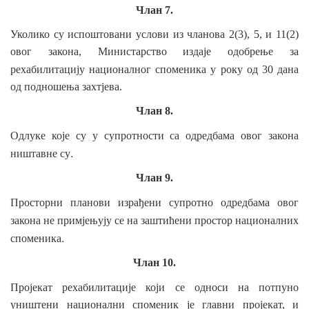
Члан 7.
Уколико су испоштовани услови из чланова 2(3), 5, и 11(2)
овог закона, Министарство издаје одобрење за
рехабилитацију националног споменика у
року од 30 дана
од подношења захтјева.
Члан 8.
Одлуке
које су
у
супротности са
одредбама
овог
закона
.
ништавне
су
Члан 9.
Просторни планови
израђени
супротно
одредбама
овог
закона
не
примјењују
се
на заштићени простор
националних
.
споменика
Члан 10.
Пројекат
рехабилитације који се односи на потпуно
уништени национални споменик је главни пројекат, и