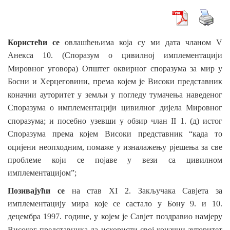
Користећи се
овлашћењима која су ми дата чланом V
Анекса 10. (Споразум о цивилној имплементацији
Мировног уговора) Општег оквирног споразума за мир
у
Босни и Херцеговини, према којем је Високи представник
коначни ауторитет
у земљи у погледу
тумачења наведеног
Споразума о имплементацији цивилног дијела Мировног
споразума; и посебно узевши у обзир
члан II 1. (д) истог
Споразума према којем Високи представник “када то
оцијени неопходним, помаже у изналажењу
рјешења за све
проблеме који се појаве у вези са цивилном
имплементацијом”;
Позивајући се
на став XI 2. Закључака Савјета за
имплементацију мира које се састало у Бону 9. и 10.
децембра 1997. године, у којем је Савјет поздравио намјеру
Високог представника да искористи свој коначни ауторитет