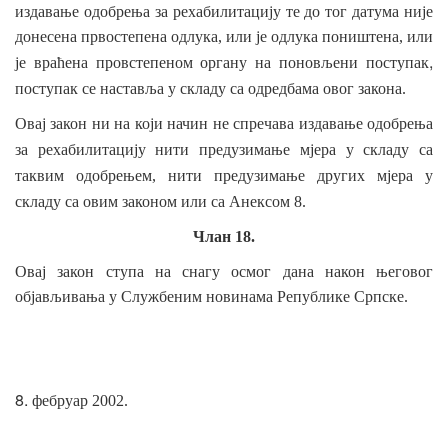
издавање одобрења за рехабилитацију
те до тог датума није
донесена првостепена одлука, или је одлука поништена, или
,
је враћена провстепеном органу на поновљени поступак
поступак се наставља у
складу
са одредбама овог закона.
Овај закон ни на који начин не спречава издавање одобрења
за рехабилитацију нити предузимање мјера у
складу
са
таквим одобрењем, нити предузимање других мјера у
складу
са овим законом или са Анексом 8.
Члан 18.
Овај закон ступа на снагу осмог дана након његовог
објављивања у Службеним новинама Републике Српске.
8.
фебруар 2002.