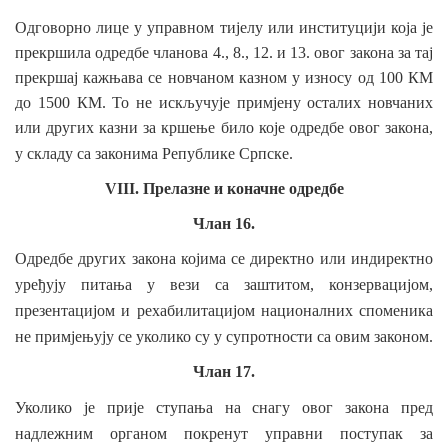
Одговорно лице у
управном тијелу или институцији која је
прекршила одредбе чланова 4., 8., 12. и 13. овог закона за тај
прекршај кажњава се новчаном казном у износу од 100 КМ
до 1500 КМ. То не искључује примјену осталих новчаних
или других казни за кршење било које одредбе овог закона,
у
складу
са законима Републике Српске.
VIII. Прелазне и коначне одредбе
Члан 16.
Одредбе других закона којима се директно или индиректно
уређују
питања у вези са заштитом, конзервацијом,
презентацијом и рехабилитацијом националних
споменика
не примјењују
се уколико су
у
супротности са овим законом.
Члан 17.
Уколико је
прије ступања на снагу овог закона пред
надлежним органом покренут
управни поступак за