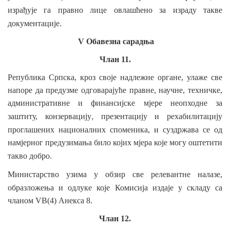
израђује га правно лице овлашћено за израду
такве
документације.
V Обавезна сарадња
Члан 11.
Република Српска, кроз своје надлежне органе, улаже све
напоре да предузме одговарајуће правне, научне, техничке,
административне и финансијске мјере неопходне за
,
заштиту, конзервацију
презентацију и рехабилитацију
проглашених националних
споменика, и суздржава се од
намјерног предузимања било којих мјера које могу оштетити
.
такво добро
Министарство узима у обзир
све релевантне налазе,
образложења и одлуке које Комисија издаје у
складу
са
чланом VВ(4) Анекса 8.
Члан 12.