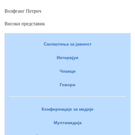
Волфганг Петрич
Високи представик
Саопштења за јавност
Интервјуи
Чланци
Говори
Конференције за медије
Мултимедија