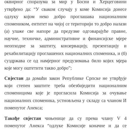
оквирног споразума за мир
у Босни и Херцеговини
утврђено да: “У сваком случају
у коме Комисија донесе
одлуку којом неко добро проглашава националним
спомеником, ентитет на чијој се територији то добро налази
(а) улаже све напоре да предузме одговарајуће правне,
научне, техничке, административне и финансијске мјере
неопходне за заштиту, конзервацију, презентацију и
рехабилитацију проглашених националних
споменика, и (б)
суздржава се од намјерног предузимања било којих мјера
које могу оштетити такво добро”;
Свјестан
да домаћи закон Републике Српске не утврђује
који степен заштите треба обезбиједити националним
споменицима које је прогласила Комисија за очување
националних
споменика, устновљена у
складу
са чланом И
поменутог Анекса;
Такође свјестан
чињенице да су према члану V 4
поменутог Анекса “одлуке Комисије коначне и да се