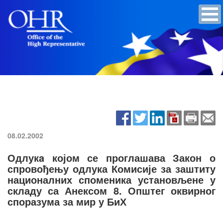
08.02.2002
Одлукa којом се проглашава Закон о
спровођењу одлука Комисије за заштиту
националних споменика установљене у
складу са Анексом 8. Општег оквирног
споразума за мир у БиХ