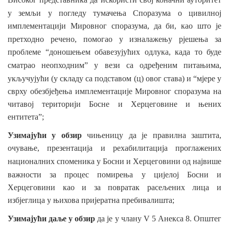
у земљи у погледу
тумачења Споразума о цивилној
имплементацији Мировног споразума, да би, као што је
претходно речено, помогао у изналажењу
рјешења за
проблеме “доношењем обавезујућих одлука, када то буде
сматрао неопходним”
у вези са одређеним питањима,
укључујући (у
складу
са подставом (ц) овог става) и “мјере у
сврху обезбјеђења имплементације Мировног споразума на
читавој територији Босне и Херцеговине и њених
ентитета”;
Узимајући у обзир
чињеницу да је правилна заштита,
очување, презентација и рехабилитација проглажених
националних
споменика у Босни и Херцеговини од највише
важности за процес помирења у
цијелој Босни и
Херцеговини као и за повратак расељених лица и
избјеглица у њихова пријератна пребивалишта;
Узимајући даље у обзир
да је у
члану V 5 Анекса 8. Општег