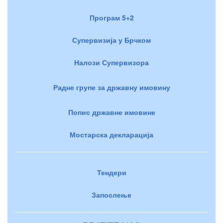
Програм 5+2
Супервизија у Брчком
Налози Супервизора
Радне групе за државну имовину
Попис државне имовине
Мостарска декларација
Тендери
Запослење