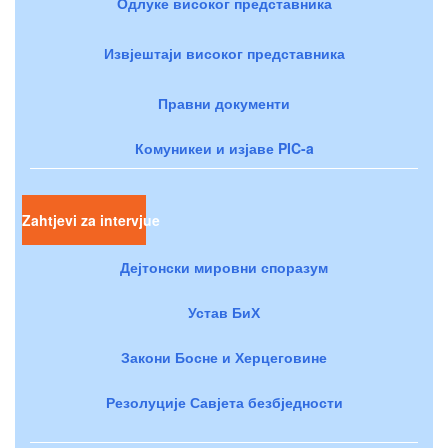
Одлуке високог представника
Извјештаји високог представника
Правни документи
Комуникеи и изјаве PIC-a
Zahtjevi za intervjue
Дејтонски мировни споразум
Устав БиХ
Закони Босне и Херцеговине
Резолуције Савјета безбједности