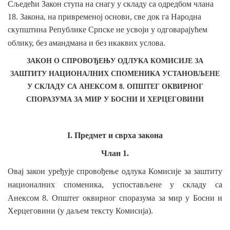
Сљедећи Закон ступа на снагу
у
складу
са одредбом члана
18. Закона, на привременој основи, све док га Народна
скупштина Републике Српске не усвоји у одговарајућем
облику, без амандмана и без икаквих
услова.
ЗАКОН О СПРОВОЂЕЊУ ОДЛУКА КОМИСИЈЕ ЗА
ЗАШТИТУ НАЦИОНАЛНИХ СПОМЕНИКА УСТАНОВЉЕНЕ
У СКЛАДУ СА АНЕКСОМ 8. ОПШТЕГ ОКВИРНОГ
СПОРАЗУМА ЗА МИР У БОСНИ И ХЕРЦЕГОВИНИ
I. Предмет и сврха закона
Члан 1.
Овај закон уређује спровођење одлука Комисије за заштиту
националних
споменика, успостављене у
складу
са
Анексом 8. Општег оквирног споразума за мир
у Босни и
Херцеговини (у даљем тексту Комисија).