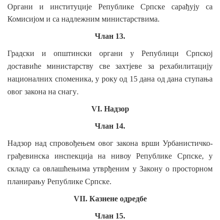
Органи и институције Републике Српске сарађују
са
Комисијом и са надлежним министарствима.
Члан 13.
Градски и општински органи у Републици Српској
доставиће министарству
све захтјеве за рехабилитацију
националних
споменика, у
року од 15 дана од дана ступања
.
овог закона на снагу
VI. Надзор
Члан 14.
Надзор над спровођењем овог закона врши Урбанистичко-
грађевинска инспекција на нивоу Републике Српске, у
складу
са овлашћењима утврђеним у Закону о просторном
планирању Републике Српске.
VII. Казнене одредбе
Члан 15.