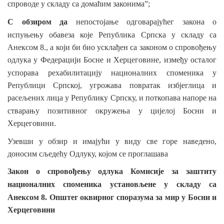
спроводе у
складу
са домаћим законима”;
С обзиром
да
непостојање одговарајућег закона о
испуњењу обавеза које Република Српска у
складу
са
Анексом 8., а који би био усклађен са законом о спровођењу
одлука у Федерацији Босне и Херцеговине, између осталог
успорава рехабилитацију националних
споменика у
Републици Српској, угрожава повратак избјеглица и
расељених лица у Републику Српску, и поткопава напоре на
стварању
позитивног окружења у
цијелој Босни и
Херцеговини.
Узевши у обзир и имајући у виду
све горе наведено,
доносим сљедећу Одлуку, којом се проглашава
Закон о спровођењу одлука Комисије за заштиту
националних
споменика установљене у
складу
са
Анексом 8. Општег оквирног споразума за мир
у Босни и
Херцеговини