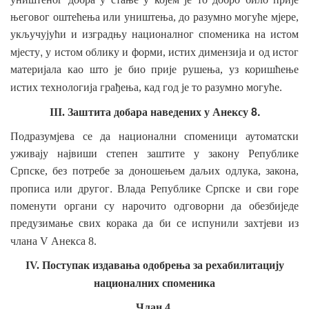
његовог оштећења или уништења, до разумно могуће мјере,
укључујући и изградњу националног споменика на истом
,
мјесту
у истом облику и форми, истих димензија и од истог
материјала као што је био прије рушења, уз коришћење
истих
технологија грађења, кад год је то разумно могуће.
8.
III. Заштита
добара наведених
у Анексу
Подразумјева се да национални споменици аутоматски
уживају највиши степен заштите у закону Републике
Српске, без потребе за доношењем даљих одлука, закона,
.
прописа или другог
Влада
Републике Српске и сви горе
поменути органи су нарочито одговорни да обезбиједе
предузимање свих корака да би се испунили захтјеви из
члана V Анекса 8.
IV. Поступак издавања одобрења за рехабилитацију
националних
споменика
Члан 4.