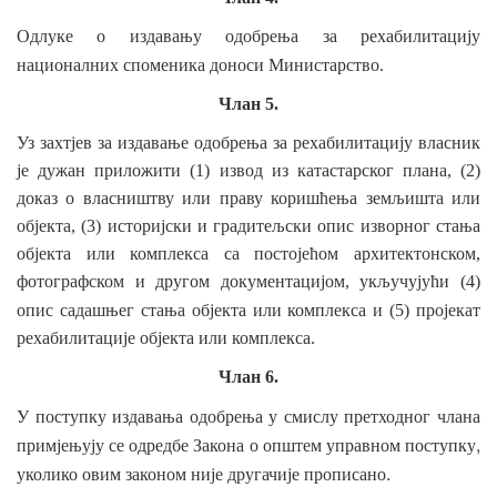
Одлуке о издавању одобрења за рехабилитацију
националних
споменика доноси Министарство.
Члан 5.
Уз захтјев за издавање одобрења за рехабилитацију власник
је дужан приложити (1) извод из катастарског плана, (2)
доказ о власништву или праву коришћења земљишта или
објекта, (3) историјски и градитељски опис изворног стања
објекта или комплекса са постојећом архитектонском,
фотографском и другом документацијом, укључујући (4)
опис
садашњег стања објекта или комплекса и (5) пројекат
рехабилитације објекта или комплекса.
Члан 6.
У
поступку
издавања
одобрења
у
смислу
претходног члана
,
примјењују
се
одредбе
Закона
о општем управном
поступку
.
уколико
овим
законом
није
другачије
прописано