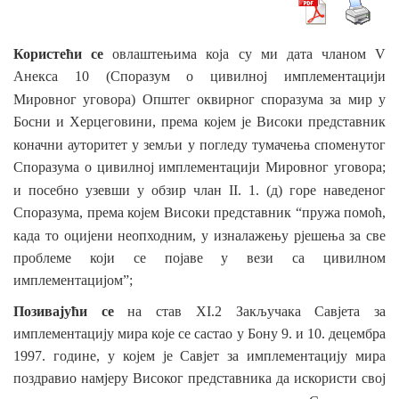
Користећи се
овлаштењима која су ми дата чланом V
Анекса 10 (Споразум о цивилној имплементацији
Мировног уговора) Општег оквирног споразума за мир
у
Босни и Херцеговини, према којем је Високи представник
коначни ауторитет
у земљи у погледу
тумачења споменутог
Споразума о цивилној имплементацији Мировног уговора;
и посебно узевши у обзир
члан II. 1. (д) горе наведеног
Споразума, према којем Високи представник “пружа помоћ,
када то оцијени неопходним, у изналажењу
рјешења за све
проблеме који се појаве у вези са цивилном
имплементацијом”;
Позивајући се
на став XI.2 Закључака Савјета за
имплементацију мира које се састао у Бону 9. и 10. децембра
1997. године, у којем је Савјет за имплементацију мира
поздравио намјеру Високог представника да искористи свој