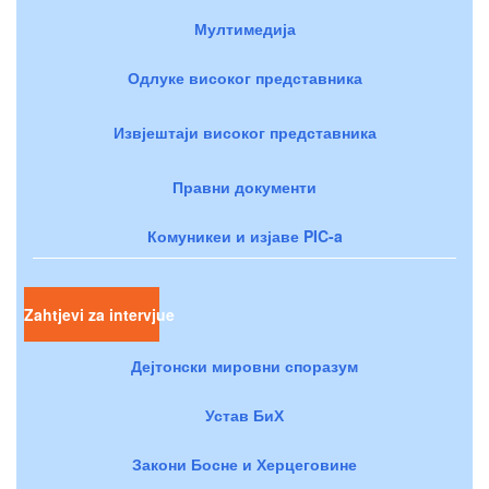
Мултимедија
Одлуке високог представника
Извјештаји високог представника
Правни документи
Комуникеи и изјаве PIC-a
Zahtjevi za intervjue
Дејтонски мировни споразум
Устав БиХ
Закони Босне и Херцеговине