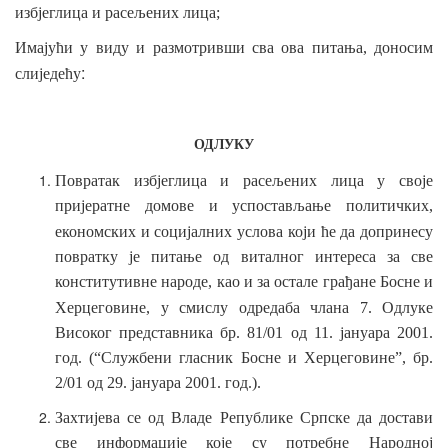
избјеглица и расељених лица;
Имајући у виду и размотривши сва ова питања, доносим
:
слиједећу
ОДЛУКУ
Повратак избјеглица и расељених лица у
своје
пријератне домове и успостављање политичких,
економских и социјалних
услова који ће да допринесу
повратку је питање од виталног интереса за све
конститутивне народе, као и за остале грађане Босне и
Херцеговине, у
смислу одредаба члана 7. Одлуке
Високог представника бр. 81/01 од 11. јануара 2001.
год. (“Службени гласник Босне и Херцеговине”, бр.
2/01 од 29. јануара 2001. год.).
Захтијева се од Владе Републике Српске да достави
све информације које су потребне Народној