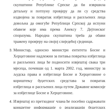
скупштини Републике Српске да би извршила
детаљну и потпуну провјеру да ли су
средства
издвојена за повратак избјеглица и расељених лица
довољна да омогуће Републици Српској да испуни
обавезе које има према Анексу 7. Дејтонског
споразума. Народна скупштина треба да обави
тражену провјеру на својој слиједећој сједници.
Министар, односно министри ентитета Босне и
Херцеговине надлежни за питања повратка избјеглица
и расељених лица ће подносити извјештај свака три
мјесеца, почевши од 1. марта 2002. год, министру за
људска права и избјеглице Босне и Херцеговине о
кориштењу буџетских
средстава за повратак
избјеглица и расељених лица путем Државне комисије
за избјеглице Босне и Херцеговине.
Извјештај из претходног члана ће посебно садржавати
конкретне информације о реализацији буџетских