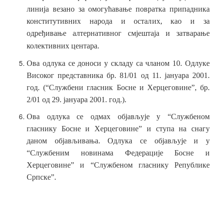
линија везано за омогућавање повратка припадника
конститутивних народа и осталих, као и за
одређивање алтернативног смјештаја и затварање
колективних
центара.
Ова одлука се доноси у
складу
са чланом 10. Одлуке
Високог представника бр. 81/01 од 11. јануара 2001.
год. (“Службени гласник Босне и Херцеговине”, бр.
2/01 од 29. јануара 2001. год.).
Ова одлука се одмах објављује у “Службеном
гласнику Босне и Херцеговине” и ступа на снагу
даном објављивања. Одлука се објављује и у
“Службеним новинама Федерације Босне и
Херцеговине” и “Службеном гласнику Републике
Српске”.