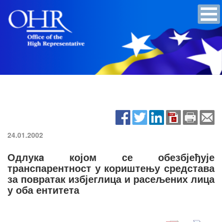
24.01.2002
Одлукa којом се обезбјеђује
транспарентност у кориштењу средстава
за повратак избјеглица и расељених лица
у оба ентитета