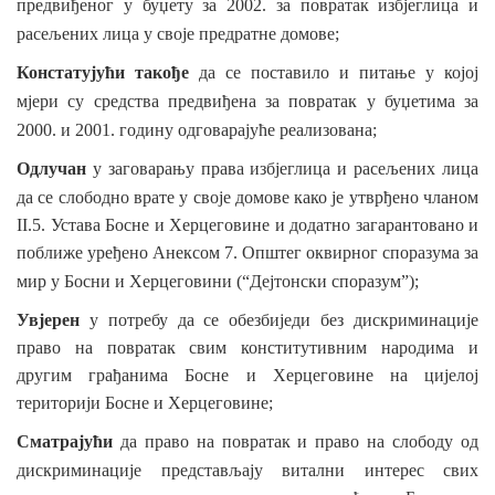
предвиђеног у буџету за 2002. за повратак избјеглица и
расељених лица у
своје предратне домове;
Констатујући такође
да се поставило и питање у којој
мјери су
средства предвиђена за повратак у буџетима за
2000. и 2001. годину одговарајуће реализована;
Одлучан
у заговарању права избјеглица и расељених лица
да се слободно врате у
своје домове како је утврђено чланом
II.5. Устава Босне и Херцеговине и додатно загарантовано и
поближе уређено Анексом 7. Општег оквирног споразума за
мир
у Босни и Херцеговини (“Дејтонски споразум”);
Увјерен
у потребу да се обезбиједи без дискриминације
право на повратак свим конститутивним народима и
другим грађанима Босне и Херцеговине на цијелој
територији Босне и Херцеговине;
Сматрајући
да право на повратак и право на слободу од
дискриминације представљају витални интерес
свих