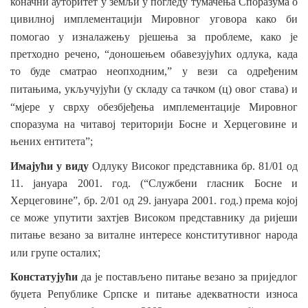
коначни ауторитет
у земљи у погледу
тумачења Споразума о
цивилној имплементацији Мировног уговора како би
помогао у изналажењу
рјешења за проблеме, како је
претходно речено, “доношењем обавезујућих одлука, када
то буде сматрао неопходним,” у вези са одређеним
питањима, укључујући (у
складу
са тачком (ц) овог става) и
“мјере у
сврху обезбјеђења имплементације Мировног
споразума на читавој територији Босне и Херцеговине и
њених ентитета”;
Имајући у виду
Одлуку Високог представника бр. 81/01 од
11. јануара 2001. год. (“Службени гласник Босне и
Херцеговине”, бр. 2/01 од 29. јануара 2001. год.) према којој
се може упутити захтјев Високом представнику да ријеши
питање везано за виталне интересе конститутивног народа
;
или групе осталих
Констатујући
да је постављено питање везано за приједлог
буџета Републике Српске и питање адекватности износа