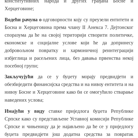
конститутивних народа и других грађана Босне и
Херцеговине;
Водећи рачуна о
одговорности коју
су преузели ентитети и
Босна и Херцеговина према члану II Анекса 7. Дејтонског
споразума да ће на својој територији створити политичке,
економске и социјалне услове који ће да допринесу
добровољном повратку и хармоничној реинтеграцији
избјеглица и расељених лица, без давања првенства некој
посебној групи;
Закључујући
да се у буџету морају предвидјети и
обезбиједити финансијска средства и на нивоу ентитета и на
нивоу Босне и Херцеговине како би се омогућило стварање
наведених
услова;
Имајући у виду
ставке приједлога буџета Републике
Српске како су представљене Уставној комисији Републике
Српске и чињеницу да је најављено да ће се у приједлогу
буџета предвидјети још додатна средства за повратак