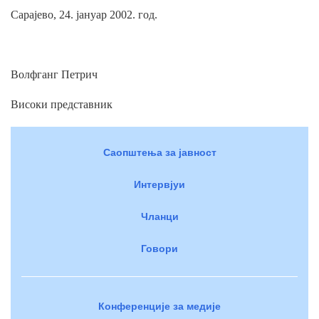
Сарајево, 24. јануар 2002. год.
Волфганг Петрич
Високи представник
Саопштења за јавност
Интервјуи
Чланци
Говори
Конференције за медије