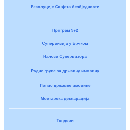
Резолуције Савјета безбједности
Програм 5+2
Супервизија у Брчком
Налози Супервизора
Радне групе за државну имовину
Попис државне имовине
Мостарска декларација
Тендери