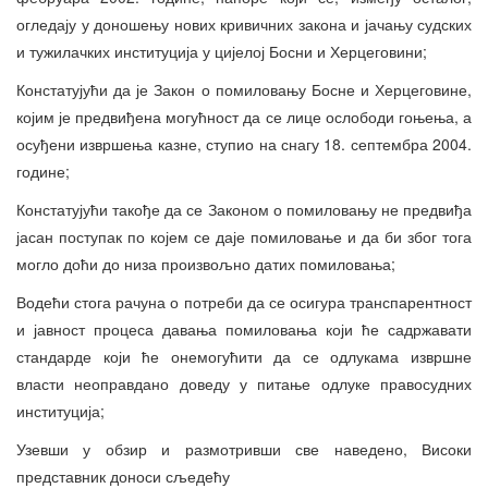
огледају у доношењу нових кривичних закона и јачању судских
и тужилачких институција у цијелој Босни и Херцеговини;
Констатујући да је Закон о помиловању Босне и Херцеговине,
којим је предвиђена могућност да се лице ослободи гоњења, а
осуђени извршења казне, ступио на снагу 18. септембра 2004.
године;
Констатујући такође да се Законом о помиловању не предвиђа
јасан поступак по којем се даје помиловање и да би због тога
могло доћи до низа произвољно датих помиловања;
Водећи стога рачуна о потреби да се осигура транспарентност
и јавност процеса давања помиловања који ће садржавати
стандарде који ће онемогућити да се одлукама извршне
власти неоправдано доведу у питање одлуке правосудних
институција;
Узевши у обзир и размотривши све наведено, Високи
представник доноси сљедећу