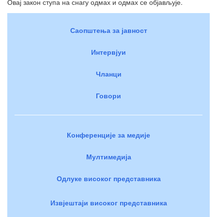
Овај закон ступа на снагу одмах и одмах се објављује.
Саопштења за јавност
Интервјуи
Чланци
Говори
Конференције за медије
Мултимедија
Одлуке високог представника
Извјештаји високог представника