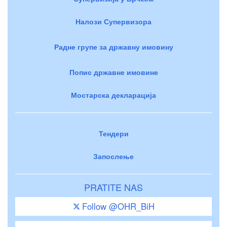
Налози Супервизора
Радне групе за државну имовину
Попис државне имовине
Мостарска декларација
Тендери
Запослење
PRATITE NAS
Follow @OHR_BiH