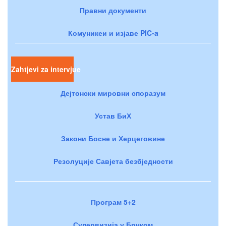
Правни документи
Комуникеи и изјаве PIC-a
Zahtjevi za intervjue
Дејтонски мировни споразум
Устав БиХ
Закони Босне и Херцеговине
Резолуције Савјета безбједности
Програм 5+2
Супервизија у Брчком