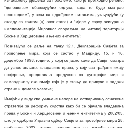
“доношењем обавезујућих одлука, када то буде сматрао
неопходним”, у вези са одређеним питањима, укључујући (у
складу са тачком (ц) овог става) и “мјере у сврху осигурања
имплементације Мировног споразума на читавој територији
Босне и Херцеговине и њених ентитета”;
Позивајући се даље на тачку 12.1. Декларације Савјета за
провођење мира, који се састао у Мадриду, 15. и 16.
децембра 1998. године, у којој се јасно каже да Савјет сматра
да успостављање владавине права, у коју сви грађани имају
повјерење, представља предуслов за дуготрајни мир и
самоодрживу економију која је у стању да привуче и задржи
стране и домаће улагаче;
Имајући у виду све учињене напоре на остваривању оснажене
стратегије за реформу судства како би се ојачала владавина
права у Босни и Херцеговини и њеним ентитетима у 2002/03,
што је одобрио Управни одбор Савјета за провођење мира 28.
фебруара 2002. године, напоре који се, између осталог,