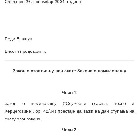
Сарајево, 26. новембар 2004. године
Педи Ешдаун
Високи представник
Закон о стављању ван снаге Закона о помиловању
Члан 1.
Закон о помиловању (“Службени гласник Босне и
Херцеговине”, бр. 42/04) престаје да важи на дан ступања на
снагу овог закона.
Члан 2.