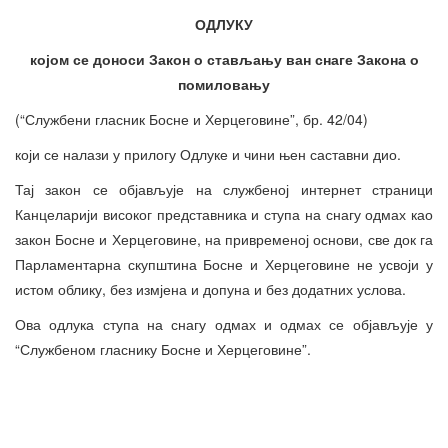
ОДЛУКУ
којом се доноси Закон о стављању ван снаге Закона о
помиловању
(“Службени гласник Босне и Херцеговине”, бр. 42/04)
који се налази у прилогу Одлуке и чини њен саставни дио.
Тај закон се објављује на службеној интернет страници
Канцеларији високог представника и ступа на снагу одмах као
закон Босне и Херцеговине, на привременој основи, све док га
Парламентарна скупштина Босне и Херцеговине не усвоји у
истом облику, без измјена и допуна и без додатних услова.
Ова одлука ступа на снагу одмах и одмах се објављује у
“Службеном гласнику Босне и Херцеговине”.