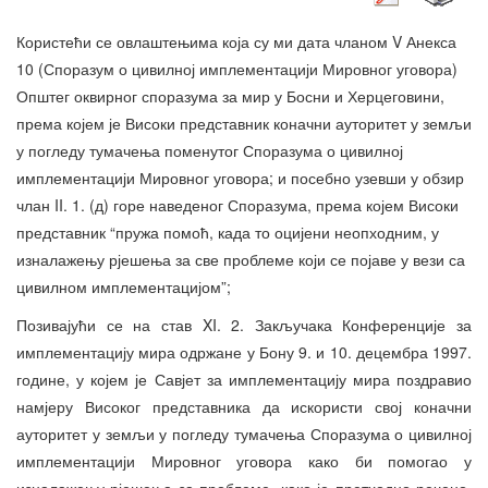
Користећи се овлаштењима која су ми дата чланом V Анекса
10 (Споразум о цивилној имплементацији Мировног уговора)
Општег оквирног споразума за мир у Босни и Херцеговини,
према којем је Високи представник коначни ауторитет у земљи
у погледу тумачења поменутог Споразума о цивилној
имплементацији Мировног уговора; и посебно узевши у обзир
члан II. 1. (д) горе наведеног Споразума, према којем Високи
представник “пружа помоћ, када то оцијени неопходним, у
изналажењу рјешења за све проблеме који се појаве у вези са
цивилном имплементацијом”;
Позивајући се на став XI. 2. Закључака Конференције за
имплементацију мира одржане у Бону 9. и 10. децембра 1997.
године, у којем је Савјет за имплементацију мира поздравио
намјеру Високог представника да искористи свој коначни
ауторитет у земљи у погледу тумачења Споразума о цивилној
имплементацији Мировног уговора како би помогао у
изналажењу рјешења за проблеме, како је претходно речено,