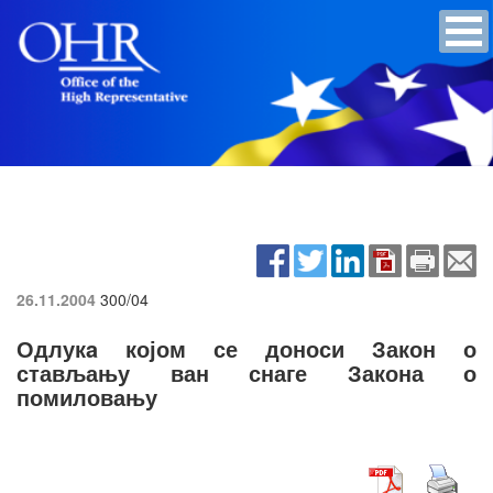
26.11.2004
300/04
Одлукa којом се доноси Закон о
стављању ван снаге Закона о
помиловању