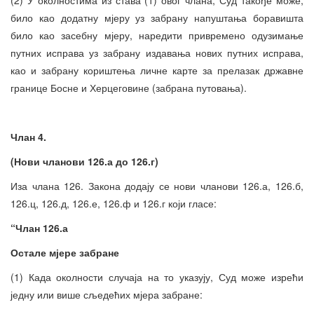
било као додатну мјеру уз забрану напуштања боравишта
било као засебну мјеру, наредити привремено одузимање
путних исправа уз забрану издавања нових путних исправа,
као и забрану кориштења личне карте за прелазак државне
границе Босне и Херцеговине (забрана путовања).
Члан 4.
(Нови чланови 126.а до 126.г)
Иза члана 126. Закона додају се нови чланови 126.а, 126.б,
126.ц, 126.д, 126.е, 126.ф и 126.г који гласе:
“Члан 126.а
Остале мјере забране
(1) Када околности случаја на то указују, Суд може изрећи
једну или више сљедећих мјера забране: