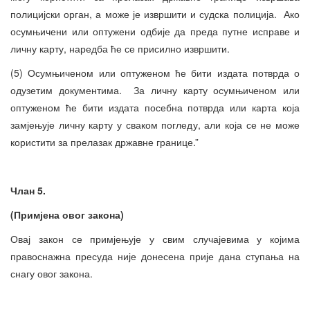
полицијски орган, а може је извршити и судска полиција. Ако
осумњичени или оптужени одбије да преда путне исправе и
личну карту, наредба ће се присилно извршити.
(5) Осумњиченом или оптуженом ће бити издата потврда о
одузетим документима. За личну карту осумњиченом или
оптуженом ће бити издата посебна потврда или карта која
замјењује личну карту у сваком погледу, али која се не може
користити за прелазак државне границе.”
Члан 5.
(Примјена овог закона)
Овај закон се примјењује у свим случајевима у којима
правоснажна пресуда није донесена прије дана ступања на
снагу овог закона.