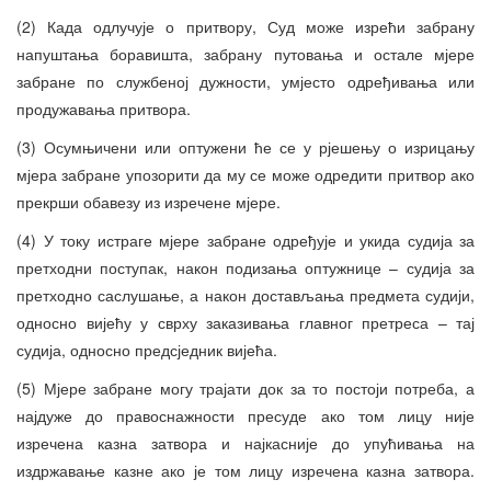
(2) Када одлучује о притвору, Суд може изрећи забрану
напуштања боравишта, забрану путовања и остале мјере
забране по службеној дужности, умјесто одређивања или
продужавања притвора.
(3) Осумњичени или оптужени ће се у рјешењу о изрицању
мјера забране упозорити да му се може одредити притвор ако
прекрши обавезу из изречене мјере.
(4) У току истраге мјере забране одређује и укида судија за
претходни поступак, након подизања оптужнице – судија за
претходно саслушање, а након достављања предмета судији,
односно вијећу у сврху заказивања главног претреса – тај
судија, односно предсједник вијећа.
(5) Мјере забране могу трајати док за то постоји потреба, а
најдуже до правоснажности пресуде ако том лицу није
изречена казна затвора и најкасније до упућивања на
издржавање казне ако је том лицу изречена казна затвора.