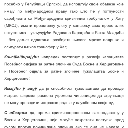
посебно у Републици Српској, да испоштују своје обавезе које
имају по међународном праву тако што ће у потпуности
сарађивати са Међународним кривичним трибуналом у Хагу
(МКСЈ), имати проактивну улогу у хапшењу свих преосталих
оптуженика – укључујући Радована Караџића и Ратка Младића
– без даљег одлагања, разбијати њихове мреже подршке и
осигурати њихов трансфер у Хаг;
Констатирајући
напредак постигнут у развоју капацитета
Посебног одсјека за ратне злочине Суда Босне и Херцеговине
и Посебног одјела за ратне злочине Тужилаштва Босне и
Херцеговине;
Имајући у виду
да је способност тужилаштава да проводе
истраге широког распона угрожена чињеницом да стручњаци
не могу проводити истражне радње у службеном својству;
С обзиром
да, према кривичнопроцесном законодавству у
Босни и Херцеговини, није могуће покретати поступке пред
судом против починилаца злочина ако се они не налазе у