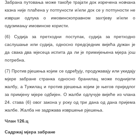
Забрана путовања може такође трајати док изречена новчана
казна није плаћена у потпуности и/или док се у потпуности не
изврши одлука о имовинскоправном захтјеву и/или о
одузимању имовинске користи.
(6) Судија за претходни поступак, судија за претходно
саслушање или судија, односно предсједник вијећа дужан је
да свака два мјесеца испита да ли је примијењена мјера још
потребна.
(7) Против рјешења којим се одређују, продужавају или укидају
мјере забране странка односно бранилац може поднијети
жалбу, а Тужилац и против рјешења којим је његов приједлог
за примјену мјере одбијен. О жалби одлучује вијеће из члана
24. става (6) овог закона у року од три дана од дана пријема
жалбе. Жалба не задржава извршење рјешења.
Члан 126.ц
Садржај мјера забране