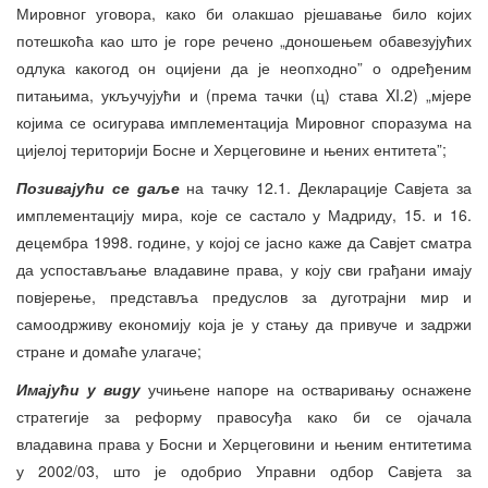
Мировног уговора, како би олакшао рјешавање било којих
потешкоћа као што је горе речено „доношењем обавезујућих
одлука какогод он оцијени да је неопходно” о одређеним
питањима, укључујући и (према тачки (ц) става XI.2) „мјере
којима се осигурава имплементација Мировног споразума на
цијелој територији Босне и Херцеговине и њених ентитета”;
Позивајући се
даље
на тачку 12.1. Декларације Савјета за
имплементацију мира, које се састало у Мадриду, 15. и 16.
децембра 1998. године, у којој се јасно каже да Савјет сматра
да успостављање владавине права, у коју сви грађани имају
повјерење, представља предуслов за дуготрајни мир и
самоодрживу економију која је у стању да привуче и задржи
стране и домаће улагаче;
Имајући у виду
учињене напоре на остваривању оснажене
стратегије за реформу правосуђа како би се ојачала
владавина права у Босни и Херцеговини и њеним ентитетима
у 2002/03, што је одобрио Управни одбор Савјета за