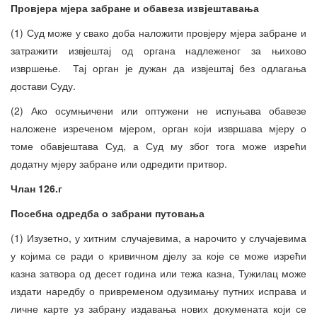
Провјера мјера забране и обавеза извјештавања
(1) Суд може у свако доба наложити провјеру мјера забране и
затражити извјештај од органа надлеженог за њихово
извршење. Тај орган је дужан да извјештај без одлагања
достави Суду.
(2) Ако осумњичени или оптужени не испуњава обавезе
наложене изреченом мјером, орган који извршава мјеру о
томе обавјештава Суд, а Суд му због тога може изрећи
додатну мјеру забране или одредити притвор.
Члан 126.г
Посебна одредба о забрани путовања
(1) Изузетно, у хитним случајевима, а нарочито у случајевима
у којима се ради о кривичном дјелу за које се може изрећи
казна затвора од десет година или тежа казна, Тужилац може
издати наредбу о привременом одузимању путних исправа и
личне карте уз забрану издавања нових докумената који се