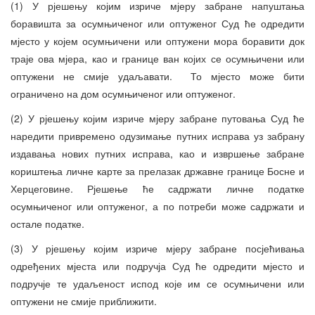
(1) У рјешењу којим изриче мјеру забране напуштања
боравишта за осумњиченог или оптуженог Суд ће одредити
мјесто у којем осумњичени или оптужени мора боравити док
траје ова мјера, као и границе ван којих се осумњичени или
оптужени не смије удаљавати. То мјесто може бити
ограничено на дом осумњиченог или оптуженог.
(2) У рјешењу којим изриче мјеру забране путовања Суд ће
наредити привремено одузимање путних исправа уз забрану
издавања нових путних исправа, као и извршење забране
кориштења личне карте за прелазак државне границе Босне и
Херцеговине. Рјешење ће садржати личне податке
осумњиченог или оптуженог, а по потреби може садржати и
остале податке.
(3) У рјешењу којим изриче мјеру забране посјећивања
одређених мјеста или подручја Суд ће одредити мјесто и
подручје те удаљеност испод које им се осумњичени или
оптужени не смије приближити.