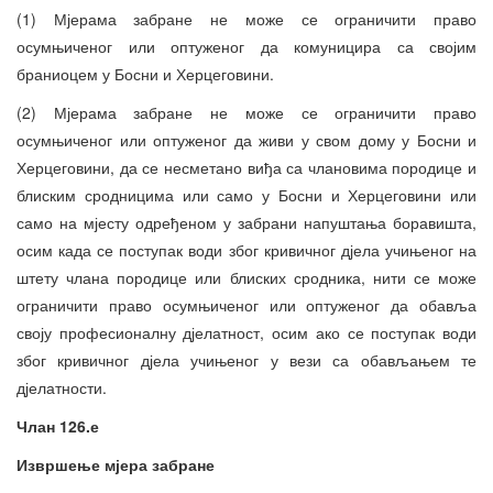
(1) Мјерама забране не може се ограничити право
осумњиченог или оптуженог да комуницира са својим
браниоцем у Босни и Херцеговини.
(2) Мјерама забране не може се ограничити право
осумњиченог или оптуженог да живи у свом дому у Босни и
Херцеговини, да се несметано виђа са члановима породице и
блиским сродницима или само у Босни и Херцеговини или
само на мјесту одређеном у забрани напуштања боравишта,
осим када се поступак води због кривичног дјела учињеног на
штету члана породице или блиских сродника, нити се може
ограничити право осумњиченог или оптуженог да обавља
своју професионалну дјелатност, осим ако се поступак води
због кривичног дјела учињеног у вези са обављањем те
дјелатности.
Члан 126.е
Извршење мјера забране