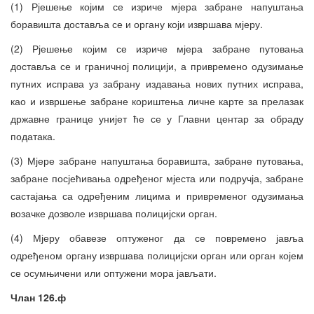
(1) Рјешење којим се изриче мјера забране напуштања
боравишта доставља се и органу који извршава мјеру.
(2) Рјешење којим се изриче мјера забране путовања
доставља се и граничној полицији, а привремено одузимање
путних исправа уз забрану издавања нових путних исправа,
као и извршење забране кориштења личне карте за прелазак
државне границе унијет ће се у Главни центар за обраду
података.
(3) Мјере забране напуштања боравишта, забране путовања,
забране посјећивања одређеног мјеста или подручја, забране
састајања са одређеним лицима и привременог одузимања
возачке дозволе извршава полицијски орган.
(4) Мјеру обавезе оптуженог да се повремено јавља
одређеном органу извршава полицијски орган или орган којем
се осумњичени или оптужени мора јављати.
Члан 126.ф