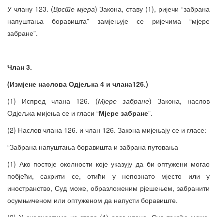
У члану 123. (
Врсте мјера
) Закона, ставу (1), ријечи “забрана
напуштања боравишта” замјењује се ријечима “мјере
забране”.
Члан 3.
(Измјене наслова Одјељка 4 и члана126.)
(1) Испред члана 126. (
Мјере забране
) Закона, наслов
Одјељка мијења се и гласи “
Мјере забране
”.
(2) Наслов члана 126. и члан 126. Закона мијењају се и гласе:
“Забрана напуштања боравишта и забрана путовања
(1) Ако постоје околности које указују да би оптужени могао
побјећи, сакрити се, отићи у непознато мјесто или у
иностранство, Суд може, образложеним рјешењем, забранити
осумњиченом или оптуженом да напусти боравиште.
(2) У околностима из става (1) овог члана, Суд такође може,