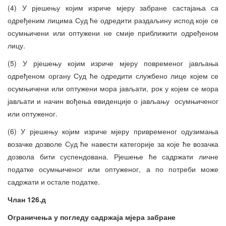
(4) У рјешењу којим изриче мјеру забране састајања са
одређеним лицима Суд ће одредити раздаљину испод које се
осумњичени или оптужени не смије приближити одређеном
лицу.
(5) У рјешењу којим изриче мјеру повременог јављања
одређеном органу Суд ће одредити службено лице којем се
осумњичени или оптужени мора јављати, рок у којем се мора
јављати и начин вођења евиденције о јављању осумњиченог
или оптуженог.
(6) У рјешењу којим изриче мјеру привременог одузимања
возачке дозволе Суд ће навести категорије за које ће возачка
дозвола бити суспендована. Рјешење ће садржати личне
податке осумњиченог или оптуженог, а по потреби може
садржати и остале податке.
Члан 126.д
Ограничења у погледу садржаја мјера забране