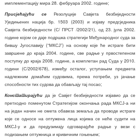
имплементацију мира 28. фебруара 2002. године;
Присјећајући се
Резолуције Савјета безбиједности
Уједињених нација бр. 1503 (2003) и изјаву предсједника
Савјета безбиједности (С/ ПРСТ /2002/21), од 23. јула 2002.
године којом се даје подршка стратегији Међународног суда за
бившу Југославију (“МКСЈ”) на основу које ће истраге бити
завршене до краја 2004. године, све радње у првостепеном
поступку до краја 2008. године, а комплетан рад Суда у 2010.
години (С/2002/678), између осталог, уступањем предмета
надлежним домаћим судовима, према потреби, уз јачање
способности тих судова да обављају тај посао;
Констатирајући
да је Савјет безбиједности изјавио да се
претходно поменутом Стратегијом окончања рада МКСЈ-а ни
на један начин не омета обавеза земаља да проводе истраге
које се односе на оптужена лица којима се неће судити на
МКСЈ-у и да предузимају одговарајуће радње у вези с
подизањем оптужница и кривичним гоњењем;