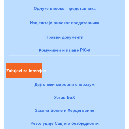
Одлуке високог представника
Извјештаји високог представника
Правни документи
Комуникеи и изјаве PIC-a
Zahtjevi za intervjue
Дејтонски мировни споразум
Устав БиХ
Закони Босне и Херцеговине
Резолуције Савјета безбједности