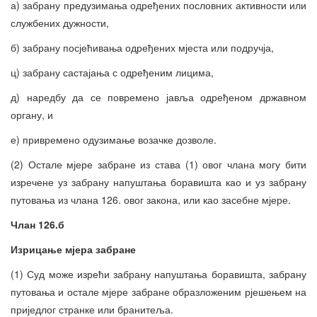
а) забрану предузимања одређених пословних активности или
службених дужности,
б) забрану посјећивања одређених мјеста или подручја,
ц) забрану састајања с одређеним лицима,
д) наредбу да се повремено јавља одређеном државном
органу, и
е) привремено одузимање возачке дозволе.
(2) Остале мјере забране из става (1) овог члана могу бити
изречене уз забрану напуштања боравишта као и уз забрану
путовања из члана 126. овог закона, или као засебне мјере.
Члан 126.б
Изрицање мјера забране
(1) Суд може изрећи забрану напуштања боравишта, забрану
путовања и остале мјере забране образложеним рјешењем на
приједлог странке или бранитеља.