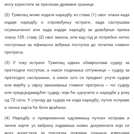
могу користити за прелазак државне границе.
(2) Тужилац може издати наредбу из става (1) овог члана када
издаје наредбу о спровођењу истраге, када саслушава
осумњиченог или када издаје наредбу за довођење према
члану 125. ставу (2) овог закона, или кад год је потребно хитно
поступање за ефикасно вођење поступка до почетка главног
претреса.
(3) У току истраге Тужилац одмах обавјештава судију за
претходни поступак, а након подизања оптужнице – судију за
претходно саслушање, а након што се предмет упути судији
или вијећу у сврху заказивања главног претреса – тог судију
или предсједавајућег судију, који ће одлучити о наредби у року
од 72 сата. У случају да судија не изда наредбу, путне исправе
и лична карта ће бити враћени.
(4) Наредбу о привременом одузимању путних исправа и
личне карте уз забрану издавања нових докумената који се
могу користити за прелазак државне границе извршава