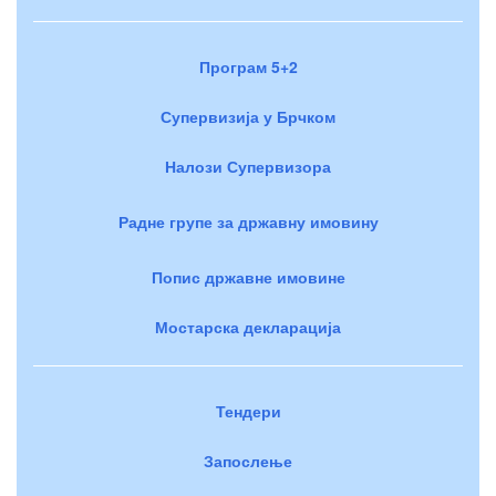
Програм 5+2
Супервизија у Брчком
Налози Супервизора
Радне групе за државну имовину
Попис државне имовине
Мостарска декларација
Тендери
Запослење