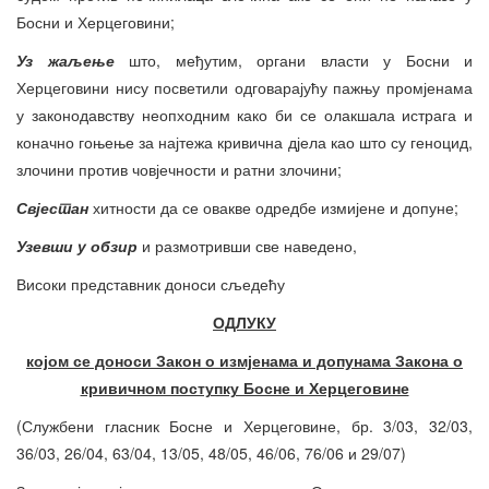
Босни и Херцеговини;
Уз жаљење
што, међутим, органи власти у Босни и
Херцеговини нису посветили одговарајућу пажњу промјенама
у законодавству неопходним како би се олакшала истрага и
коначно гоњење за најтежа кривична дјела као што су геноцид,
злочини против човјечности и ратни злочини;
Свјестан
хитности да се овакве одредбе измијене и допуне;
Узевши у обзир
и размотривши све наведено,
Високи представник доноси сљедећу
ОДЛУКУ
којом се доноси Закон о измјенама и допунама Закона о
кривичном поступку Босне и Херцеговине
(Службени гласник Босне и Херцеговине, бр. 3/03, 32/03,
36/03, 26/04, 63/04, 13/05, 48/05, 46/06, 76/06 и 29/07)