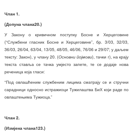
Члан 1.
(Допуна члана20.)
У Закону о кривичном поступку Босне и Херцеговине
(“Службени гласник Босне и Херцеговине”, бр. 3/03, 32/03,
36/03, 26/04, 63/04, 13/05, 48/05, 46/06, 76/06 и 29/07; у даљем
тексту: Закон), у члану 20. (
Основни појмови
), тачки г), на крају
текста ставља се тачка умјесто запете, те се додаје нова
реченица која гласи:
“Под овлашћеним службеним лицима сматрају се и стручни
сарадници односно истражиоци Тужилаштва БиХ који раде по
овлаштењима Тужиоца.”
Члан 2.
(Измјена члана123.)