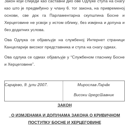
Закон који слиједи као саставни дио ове Одлуке ступа на снагу
као што је предвиђено у члану 6. тог закона, на привременој
основи, све док га Парламентарна скупштина Босне и
Херцеговине не усвоји у истом облику, без измјена и допуна и
без додатних услова.
Ова Одлука се објављује на службеној Интернет страници
Канцеларије високог представника и ступа на снагу одмах.
Ова одлука се одмах објављује у “Службеном гласнику Босне
и Херцеговине”.
Сарајево, 9. јули 2007.
Мирослав Лајчáк
Високи представник
ЗАКОН
О ИЗМЈЕНАМА И ДОПУНАМА ЗАКОНА О КРИВИЧНОМ
ПОСТУПКУ БОСНЕ И ХЕРЦЕГОВИНЕ