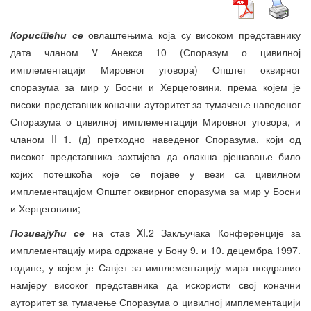
Користећи се
овлаштењима која су високом представнику
дата чланом V Анекса 10 (Споразум о цивилној
имплементацији Мировног уговора) Општег оквирног
споразума за мир у Босни и Херцеговини, према којем је
високи представник коначни ауторитет за тумачење наведеног
Споразума о цивилној имплементацији Мировног уговора, и
чланом II 1. (д) претходно наведеног Споразума, који од
високог представника захтијева да олакша рјешавање било
којих потешкоћа које се појаве у вези са цивилном
имплементацијом Општег оквирног споразума за мир у Босни
и Херцеговини;
Позивајући се
на став XI.2 Закључака Конференције за
имплементацију мира одржане у Бону 9. и 10. децембра 1997.
године, у којем је Савјет за имплементацију мира поздравио
намјеру високог представника да искористи свој коначни
ауторитет за тумачење Споразума о цивилној имплементацији