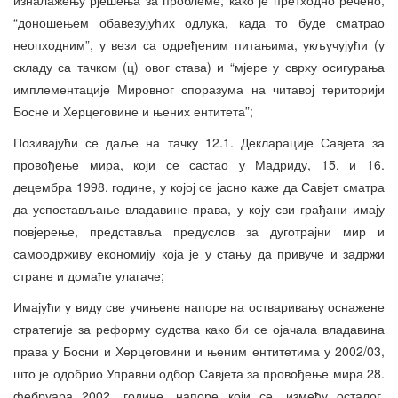
“доношењем обавезујућих одлука, када то буде сматрао
неопходним”, у вези са одређеним питањима, укључујући (у
складу са тачком (ц) овог става) и “мјере у сврху осигурања
имплементације Мировног споразума на читавој територији
Босне и Херцеговине и њених ентитета”;
Позивајући се даље на тачку 12.1. Декларације Савјета за
провођење мира, који се састао у Мадриду, 15. и 16.
децембра 1998. године, у којој се јасно каже да Савјет сматра
да успостављање владавине права, у коју сви грађани имају
повјерење, представља предуслов за дуготрајни мир и
самоодрживу економију која је у стању да привуче и задржи
стране и домаће улагаче;
Имајући у виду све учињене напоре на остваривању оснажене
стратегије за реформу судства како би се ојачала владавина
права у Босни и Херцеговини и њеним ентитетима у 2002/03,
што је одобрио Управни одбор Савјета за провођење мира 28.
фебруара 2002. године, напоре који се, између осталог,