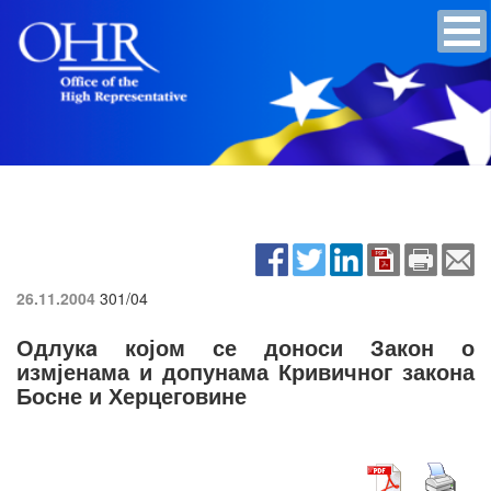
26.11.2004
301/04
Одлукa којом се доноси Закон о
измјенама и допунама Кривичног закона
Босне и Херцеговине