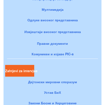
Мултимедија
Одлуке високог представника
Извјештаји високог представника
Правни документи
Комуникеи и изјаве PIC-a
Zahtjevi za intervjue
Дејтонски мировни споразум
Устав БиХ
Закони Босне и Херцеговине