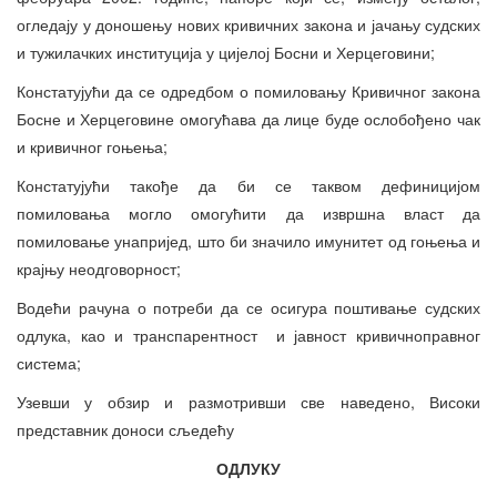
огледају у доношењу нових кривичних закона и јачању судских
и тужилачких институција у цијелој Босни и Херцеговини;
Констатујући да се одредбом о помиловању Кривичног закона
Босне и Херцеговине омогућава да лице буде ослобођено чак
и кривичног гоњења;
Констатујући такође да би се таквом дефиницијом
помиловања могло омогућити да извршна власт да
помиловање унапријед, што би значило имунитет од гоњења и
крајњу неодговорност;
Водећи рачуна о потреби да се осигура поштивање судских
одлука, као и транспарентност и јавност кривичноправног
система;
Узевши у обзир и размотривши све наведено, Високи
представник доноси сљедећу
ОДЛУКУ