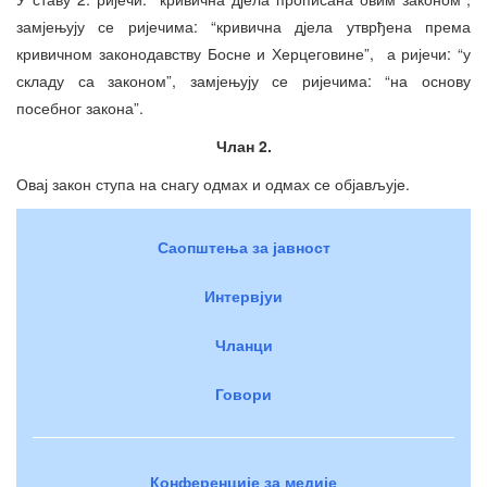
замјењују се ријечима: “кривична дјела утврђена према
кривичном законодавству Босне и Херцеговине”, а ријечи: “у
складу са законом”, замјењују се ријечима: “на основу
посебног закона”.
Члан 2.
Овај закон ступа на снагу одмах и одмах се објављује.
Саопштења за јавност
Интервјуи
Чланци
Говори
Конференције за медије