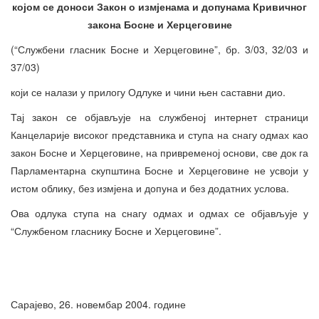
којом се доноси Закон о измјенама и допунама Кривичног
закона Босне и Херцеговине
(“Службени гласник Босне и Херцеговине”, бр. 3/03, 32/03 и
37/03)
који се налази у прилогу Одлуке и чини њен саставни дио.
Тај закон се објављује на службеној интернет страници
Канцеларије високог представника и ступа на снагу одмах као
закон Босне и Херцеговине, на привременој основи, све док га
Парламентарна скупштина Босне и Херцеговине не усвоји у
истом облику, без измјена и допуна и без додатних услова.
Ова одлука ступа на снагу одмах и одмах се објављује у
“Службеном гласнику Босне и Херцеговине”.
Сарајево, 26. новембар 2004. године