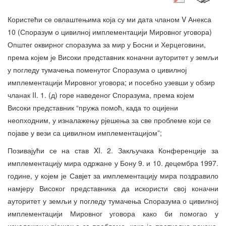
Користећи се овлаштењима која су ми дата чланом V Анекса
10 (Споразум о цивилној имплементацији Мировног уговора)
Општег оквирног споразума за мир у Босни и Херцеговини,
према којем је Високи представник коначни ауторитет у земљи
у погледу тумачења поменутог Споразума о цивилној
имплементацији Мировног уговора; и посебно узевши у обзир
чланак II. 1. (д) горе наведеног Споразума, према којем
Високи представник “пружа помоћ, када то оцијени
неопходним, у изналажењу рјешења за све проблеме који се
појаве у вези са цивилном имплементацијом”;
Позивајући се на став XI. 2. Закључака Конференције за
имплементацију мира одржане у Бону 9. и 10. децембра 1997.
године, у којем је Савјет за имплементацију мира поздравило
намјеру Високог представника да искористи свој коначни
ауторитет у земљи у погледу тумачења Споразума о цивилној
имплементацији Мировног уговора како би помогао у
изналажењу рјешења за проблеме, како је претходно речено,