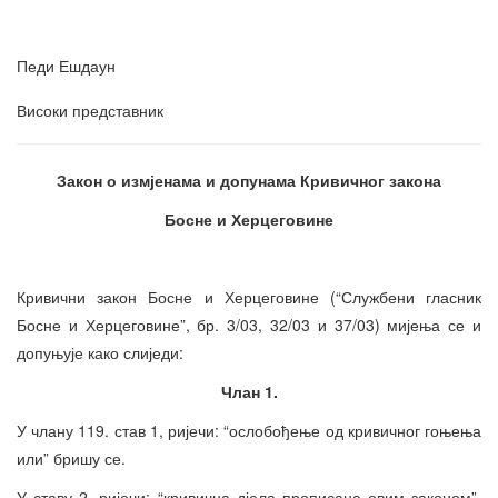
Педи Ешдаун
Високи представник
Закон о измјенама и допунама Кривичног закона
Босне и Херцеговине
Кривични закон Босне и Херцеговине (“Службени гласник
Босне и Херцеговине”, бр. 3/03, 32/03 и 37/03) мијења се и
допуњује како слиједи:
Члан 1.
У члану 119. став 1, ријечи: “ослобођење од кривичног гоњења
или” бришу се.
У ставу 2. ријечи: “кривична дјела прописана овим законом”,