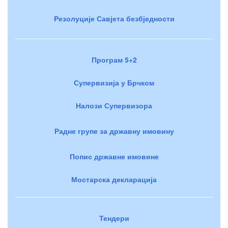
Резолуције Савјета безбједности
Програм 5+2
Супервизија у Брчком
Налози Супервизора
Радне групе за државну имовину
Попис државне имовине
Мостарска декларација
Тендери