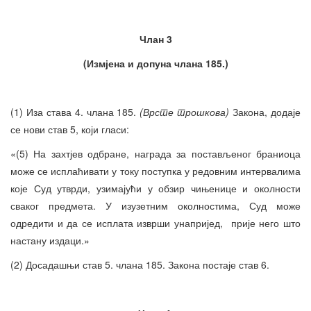
Члан 3
(Измјена и допуна члана 185.)
(1) Иза става 4. члана 185.
(Врсте трошкова)
Закона, додаје
се нови став 5, који гласи:
«(5) На захтјев одбране, награда за постављеног браниоца
може се исплаћивати у току поступка у редовним интервалима
које Суд утврди, узимајући у обзир чињенице и околности
сваког предмета. У изузетним околностима, Суд може
одредити и да се исплата изврши унапријед, прије него што
настану издаци.»
(2) Досадашњи став 5. члана 185. Закона постаје став 6.