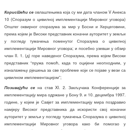
Користећи се
овлаштењима која су ми дата чланом V Анекса
10 (Споразум о цивилној имплементацији Мировног уговора)
Општег оквирног споразума за мир у Босни и Херцеговини,
према којем је Високи представник коначни ауторитет у земљи
у погледу тумачења поменутог Споразума о цивилној
имплементацији Мировног уговора; и посебно узевши у обзир
члан II. 1. (д) горе наведеног Споразума, према којем Високи
представник “пружа помоћ, када то оцијени неопходним, у
изналажењу рјешења за све проблеме који се појаве у вези са
цивилном имплементацијом”;
Позивајући се
на став XI. 2. Закључака Конференције за
имплементацију мира одржане у Бону 9. и 10. децембра 1997.
године, у којем је Савјет за имплементацију мира поздравио
намјеру Високог представника да искористи свој коначни
ауторитет у земљи у погледу тумачења Споразума о цивилној
имплементацији Мировног уговора како би помогао у