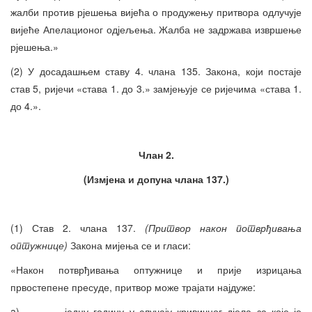
жалби против рјешења вијећа о продужењу притвора одлучује
вијеће Апелационог одјељења. Жалба не задржава извршење
рјешења.»
(2) У досадашњем ставу 4. члана 135. Закона, који постаје
став 5, ријечи «става 1. до 3.» замјењује се ријечима «става 1.
до 4.».
Члан 2.
(Измјена и допуна члана 137.)
(1) Став 2. члана 137.
(Притвор након потврђивања
оптужнице)
Закона мијења се и гласи:
«Након потврђивања оптужнице и прије изрицања
првостепене пресуде, притвор може трајати најдуже:
a) једну годину у случају кривичног дјела за које је