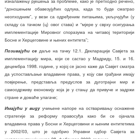
изналажењу рјешења за проблеме, како је претходно речено,
“доношењем обавезујућих одлука, када то буде сматрао
неопходним”, у вези са одређеним питањима, укључујући (у
складу са тачком (ц) овог става) и “мјере у сврху осигурања
имплементације Мировног споразума на читавој територији
Босне и Херцеговине и њених ентитета”;
Позивајући се
даље на тачку 12.1. Декларације Савјета за
имплементацију мира, који се састао у Мадриду, 15. и 16.
децембра 1998. године, у којој се јасно каже да Савјет сматра
да успостављање владавине права, у коју сви грађани имају
повјерење, представља предуслов за дуготрајни мир и
самоодрживу економију која је у стању да привуче и задржи
стране и домаће улагаче;
И
мајући у виду
учињене напоре на остваривању оснажене
стратегије за реформу правосуђа како би се ојачала
владавина права у Босни и Херцеговини и њеним ентитетима
у 2002/03, што је одобрио Управни одбор Савјета за
имплементацију мира 28. фебруара 2002. године;