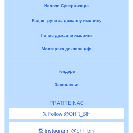
Налози Супервизора
Радне групе за државну имовину
Попис државне имовине
Мостарска декларација
Тендери
Запослење
PRATITE NAS
Follow @OHR_BiH
Instagram: @ohr_bih