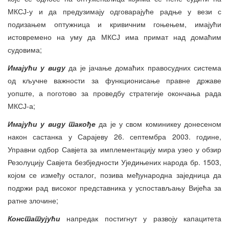
МКСЈ-у и да предузимају одговарајуће радње у вези с
подизањем оптужница и кривичним гоњењем, имајући
истовремено на уму да МКСЈ има примат над домаћим
судовима;
И
мајући у виду
да је јачање домаћих правосудних система
од кључне важности за функционисање правне државе
уопште, а поготово за проведбу стратегије окончања рада
МКСЈ-а;
И
мајући у виду такође
да је у свом коминикеу донесеном
након састанка у Сарајеву 26. септембра 2003. године,
Управни одбор Савјета за имплементацију мира узео у обзир
Резолуцију Савјета безбједности Уједињених народа бр. 1503,
којом се између осталог, позива међународна заједница да
подржи рад високог представника у успостављању Вијећа за
ратне злочине;
Констат
у
јући
напредак постигнут у развоју капацитета