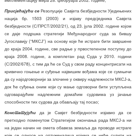
Присјећајући се
Резолуције Савјета безбједности Уједињених
нација бр. 1503 (2003) и изјаву предсједника Савјета
безбједности (С/ПРСТ/2002/21), од 23. јула 2002. године којом
се даје подршка стратегији Међународног суда за бившу
Југославију (“МКСЈ”) на основу које ће истраге бити завршене
до краја 2004. године, све радње у првостепеном поступку до
краја 2008. године, а комплетан рад Суда у 2010. години
(С/2002/678), с тим да ће се Суд у свом раду концентрисати на
кривично гоњење и суђење највишим вођама које се сумњичи
да су најодговорнији за злочине у оквиру надлежности МКСЈ-а,
док ће суђења оним који су мање одговорни бити уступљена
одговарајућим надлежним домаћим судовима уз јачање
способности тих судова да обављају тај посао;
Констат
у
јући
да је Савјет безбједности изјавио да се
претходно поменутом Стратегијом окончања рада МКСЈ-а ни
на један начин не омета обавеза земаља да проводе истраге
које се односе на оптуженалица којима се неће судити на