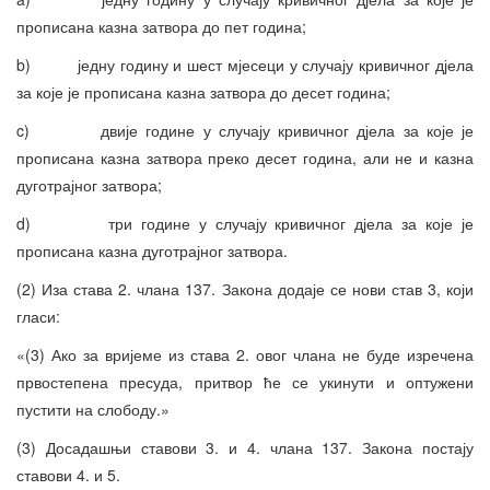
прописана казна затвора до пет година;
b) једну годину и шест мјесеци у случају кривичног дјела
за које је прописана казна затвора до десет година;
c) двије године у случају кривичног дјела за које је
прописана казна затвора преко десет година, али не и казна
дуготрајног затвора;
d) три године у случају кривичног дјела за које је
прописана казна дуготрајног затвора.
(2) Иза става 2. члана 137. Закона додаје се нови став 3, који
гласи:
«(3) Ако за вријеме из става 2. овог члана не буде изречена
првостепена пресуда, притвор ће се укинути и оптужени
пустити на слободу.»
(3) Досадашњи ставови 3. и 4. члана 137. Закона постају
ставови 4. и 5.