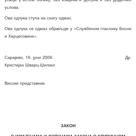
услова.
Ова одлука ступа на снагу одмах.
Ова одлука се одмах објављује у «Службеном гласнику Босне
и Херцеговине».
Сарајево, 16. јуни 2006. Др.
Кристијан Шварц-Шилинг
Високи представник
ЗАКОН
О ИЗМЈЕНАМА И ДОПУНАМА ЗАКОНА О КРИВИЧНОМ