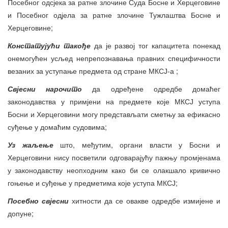
Посебног одсјека за ратне злочине Суда Босне и Херцеговине
и Посебног одјела за ратне злочине Тужлаштва Босне и
Херцеговине;
Констат
у
јући такође
да је развој тог капацитета понекад
онемогућен усљед непрепознавања правних специфичности
везаних за уступање предмета од стране МКСЈ-а ;
Свјесни
нарочито
да одређене одредбе домаћег
законодавства у примјени на предмете које МКСЈ уступа
Босни и Херцеговини могу представљати сметњу за ефикасно
суђење у домаћим судовима;
Уз жаљење
што, међутим, органи власти у Босни и
Херцеговини нису посветили одговарајућу пажњу промјенама
у законодавству неопходним како би се олакшало кривично
гоњење и суђење у предметима које уступа МКСЈ;
Посебно свјесни
хитности да се овакве одредбе измијене и
допуне;