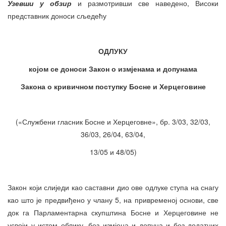
Узевши у обзир
и размотривши све наведено, Високи
представник доноси сљедећу
ОДЛУКУ
којом се доноси Закон о измјенама и допунама
Закона о кривичном поступку Босне и Херцеговине
(«Службени гласник Босне и Херцеговне», бр. 3/03, 32/03,
36/03, 26/04, 63/04,
13/05 и 48/05)
Закон који слиједи као саставни дио ове одлуке ступа на снагу
као што је предвиђено у члану 5, на привременој основи, све
док га Парламентарна скупштина Босне и Херцеговине не
усвоји у истом облику, без измјена и допуна и без додатних