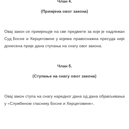
Члан 4.
(Примјена овог закона)
Овај закон се примјењује на све предмете за које је надлежан
Суд Босне и Херцеговине у којима правоснажна пресуда није
донесена прије дана ступања на снагу овог закона.
Члан 5.
(Ступање на снагу овог закона)
Овај закон ступа на снагу наредног дана од дана објављивања
у «Службеном гласнику Босне и Херцеговине».