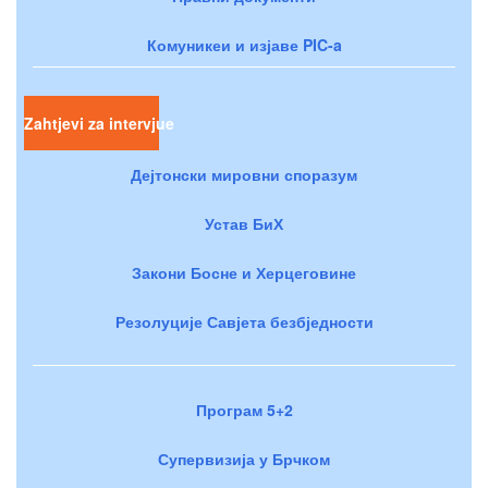
Комуникеи и изјаве PIC-a
Zahtjevi za intervjue
Дејтонски мировни споразум
Устав БиХ
Закони Босне и Херцеговине
Резолуције Савјета безбједности
Програм 5+2
Супервизија у Брчком