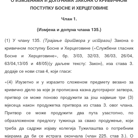
ПОСТУПКУ БОСНЕ И ХЕРЦЕГОВИНЕ
Члан 1.
(Измјена и допуна члана 135.)
(1) У члану 135.
(Трајање притвора у истрази)
Закона о
кривичном поступку Босне и Херцеговине («Службени гласник
Босне и Херцеговине», бр. 3/03, 32/03, 36/03, 26/04,
63/04,13/05 и 48/05)(у даљем тексту: Закон), иза става 3.
додаје се нови став 4, који гласи:
«(4) Изузетно и у изразито сложеном предмету везано за
кривично дјело за које је прописана казна дуготрајног затвора,
притвор се може поново продужити за још највише три (3)
мјесеца након продужетка притвора из става 3. овог члана.
Притвор се може продужити два пута узастопно, по
образложеном предлогу тужиоца за свако продужење, који
треба да садржи изјаву колегија Тужилаштва о потребним
мјерама да би се истрага окончала (члан 225. став 3.). О