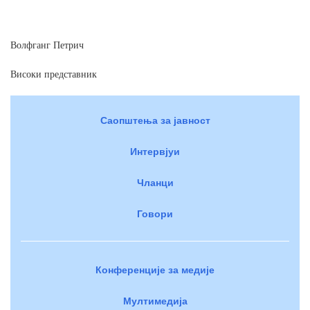
Волфганг
Петрич
Високи
представник
Саопштења за јавност
Интервјуи
Чланци
Говори
Конференције за медије
Мултимедија