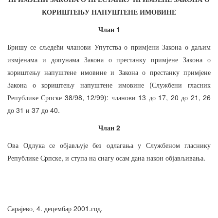
КОРИШТЕЊУ
НАПУШТЕНЕ
ИМОВИНЕ
1
Члан
Бришу
се
сљедећи
чланови
Упутства
о
примјени
Закона
о
даљим
измјенама
и
допунама
Закона
о
престанку
примјене
Закона
о
кориштењу
напуштене
имовине
и
Закона
о
престанку
примјене
(
Закона
о
кориштењу
напуштене
имовине
Службени
гласник
38/98, 12/99):
13
17, 20
21, 26
Републике
Српске
чланови
до
до
31
37
40.
до
и
до
2
Члан
Ова
Одлука
се
објављује
без
одлагања
у
Службеном
гласнику
,
.
Републике
Српске
и
ступа
на
снагу
осам
дана
након
објављивања
4.
2001.
.
Сарајево,
децембар
год