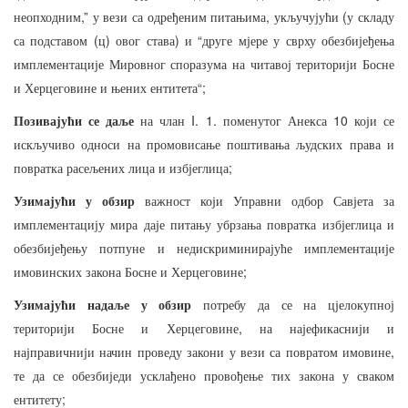
,”
,
(
неопходним
у
вези
са
одређеним
питањима
укључујући
у
складу
(
)
)
“
са
подставом
ц
овог
става
и
друге
мјере
у
сврху
обезбијеђења
имплементације
Мировног
споразума
на
читавој
територији
Босне
“;
и
Херцеговине
и
њених
ентитета
I. 1.
10
Позивајући
се
даље
на
члан
поменутог
Анекса
који
се
искључиво
односи
на
промовисање
поштивања
људских
права
и
;
повратка
расељених
лица
и
избјеглица
Узимајући
у
обзир
важност
који
Управни
одбор
Савјета
за
имплементацију
мира
даје
питању
убрзања
повратка
избјеглица
и
обезбијеђењу
потпуне
и
недискриминирајуће
имплементације
;
имовинских
закона
Босне
и
Херцеговине
Узимајући
надаље
у
обзир
потребу
да
се
на
цјелокупној
,
територији
Босне
и
Херцеговине
на
најефикаснији
и
,
најправичнији
начин
проведу
закони
у
вези
са
повратом
имовине
те
да
се
обезбиједи
усклађено
провођење
тих
закона
у
сваком
;
ентитету