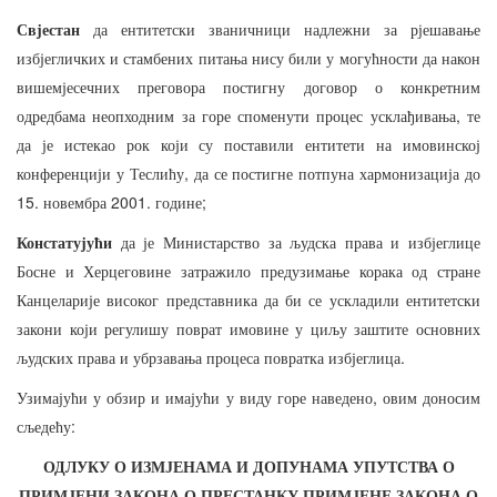
Свјестан
да
ентитетски
званичници
надлежни
за
рјешавање
избјегличких
и
стамбених
питања
нису
били
у
могућности
да
након
вишемјесечних
преговора
постигну
договор
о
конкретним
,
одредбама
неопходним
за
горе
споменути
процес
усклађивања
те
да
је
истекао
рок
који
су
поставили
ентитети
на
имовинској
,
конференцији
у
Теслићу
да
се
постигне
потпуна
хармонизација
до
15.
2001.
;
новембра
године
Констатујући
да
је
Министарство
за
људска
права
и
избјеглице
Босне
и
Херцеговине
затражило
предузимање
корака
од
стране
Канцеларије
високог
представника
да
би
се
ускладили
ентитетски
закони
који
регулишу
поврат
имовине
у
циљу
заштите
основних
.
људских
права
и
убрзавања
процеса
повратка
избјеглица
,
Узимајући
у
обзир
и
имајући
у
виду
горе
наведено
овим
доносим
:
сљедећу
ОДЛУКУ О
ИЗМЈЕНАМА
И
ДОПУНАМА
УПУТСТВА
О
ПРИМЈЕНИ
ЗАКОНА
О
ПРЕСТАНКУ
ПРИМЈЕНЕ ЗАКОНА
О