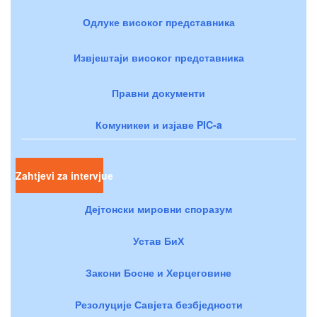
Одлуке високог представника
Извјештаји високог представника
Правни документи
Комуникеи и изјаве PIC-a
Zahtjevi za intervjue
Дејтонски мировни споразум
Устав БиХ
Закони Босне и Херцеговине
Резолуције Савјета безбједности