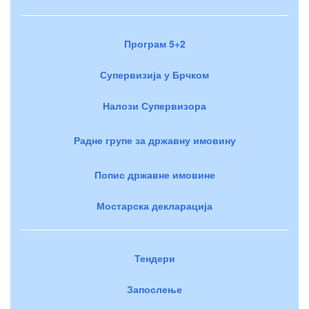
Програм 5+2
Супервизија у Брчком
Налози Супервизора
Радне групе за државну имовину
Попис државне имовине
Мостарска декларација
Тендери
Запослење