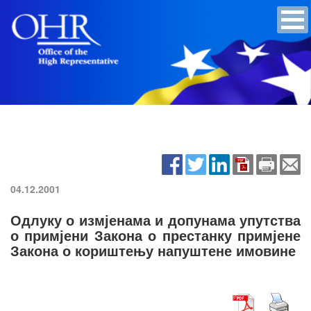
04.12.2001
Одлуку о измјенама и допунама упутства
о примјени Закона о престанку примјене
Закона о кориштењу напуштене имовине