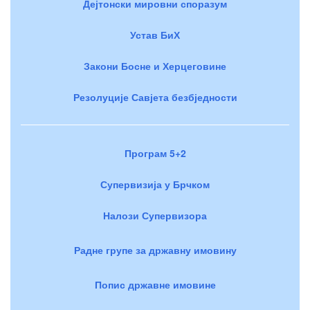
Дејтонски мировни споразум
Устав БиХ
Закони Босне и Херцеговине
Резолуције Савјета безбједности
Програм 5+2
Супервизија у Брчком
Налози Супервизора
Радне групе за државну имовину
Попис државне имовине