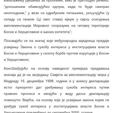
“доношењем обавезујућих одлука, када то буде сматрао
неопходним,” у вези са одређеним питањима, укључујући (у
складу са тачком (ц) овог става) мјере у сврху осигурања
имплементације Мировног споразума на читавој територији
Босне и Херцеговине и њених ентитета”;
Позивајући се
на значај који међународна заједница придаје
усвајању Закона о сукобу интереса у институцијама власти
Босне и Херцеговине у склопу борбе против корупције у Босни
и Херцеговини;
Констатујући
на основу наведеног примјера придавања
значаја да је на засједању Савјета за имплементацију мира у
Мадриду 16. децембра 1998. године и у анексу декларације
истог приоритет дат уређивању сукоба интереса путем
правних прописа и имајући у виду даље декларацију
поменутог Вијећа, на основу које је усвајање закона којим се
уређује сукоб интереса у институцијама власти Босне и
Херцеговине предвиђено до септембра 2000. године.