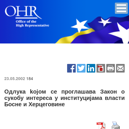
23.05.2002
184
Одлука kојом се проглашава Закон о
сукобу интереса у институцијама власти
Босне и Херцеговине