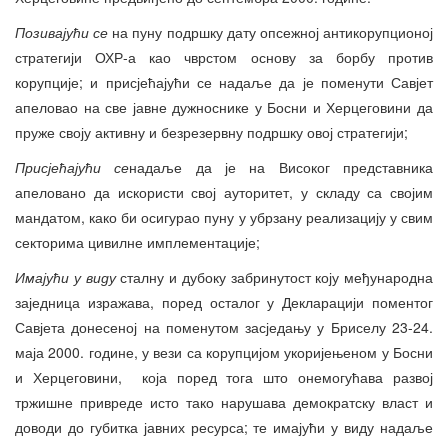
Позивајући се
на пуну подршку дату опсежној антикорупционој
стратегији ОХР-а као чврстом основу за борбу против
корупције; и присјећајући се надаље да је поменути Савјет
апеловао на све јавне дужноснике у Босни и Херцеговини да
пруже своју активну и безрезервну подршку овој стратегији;
Присјећајући се
надаље да је на Високог представника
апеловано да искористи свој ауторитет, у складу са својим
мандатом, како би осигурао пуну у убрзану реализацију у свим
секторима цивилне имплементације;
Имајући у виду
сталну и дубоку забринутост коју међународна
заједница изражава, поред осталог у Декларацији поментог
Савјета донесеној на поменутом засједању у Бриселу 23-24.
маја 2000. године, у вези са корупцијом укоријењеном у Босни
и Херцеговини, која поред тога што онемогућава развој
тржишне привреде исто тако нарушава демократску власт и
доводи до губитка јавних ресурса; те имајући у виду надаље