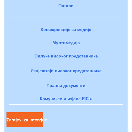
Говори
Конференције за медије
Мултимедија
Одлуке високог представника
Извјештаји високог представника
Правни документи
Комуникеи и изјаве PIC-a
Zahtjevi za intervjue