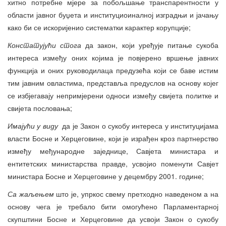
хитно потребне мјере за побољшање транспарентности у
области јавног буџета и институциоиналној изградњи и јачању
како би се искоријенио систематки карактер корупције;
Констатујући стога
да закон, који уређује питање сукоба
интереса између оних којима је повјерено вршење јавних
функција и оних руководилаца предузећа који се баве истим
тим јавним овластима, представља предуслов на основу којег
се избјегавају непримјерени односи између свијета политке и
свијета пословања;
Имајући у виду
да је Закон о сукобу интереса у институцијама
власти Босне и Херцеговине, који је израђен кроз партнерство
између међународне заједнице, Савјета министара и
ентитетских министарства правде, усвојио поменути Савјет
министара Босне и Херцеговине у децембру 2001. године;
Са жаљењем
што је, упркос свему претходно наведеном а на
основу чега је требало бити омогућено Парламентарној
скупштини Босне и Херцеговине да усвоји Закон о сукобу