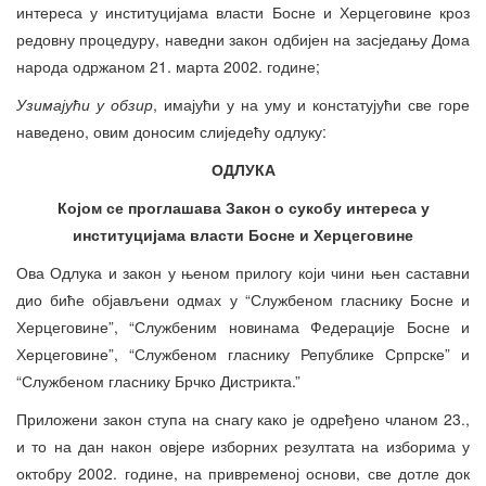
интереса у институцијама власти Босне и Херцеговине кроз
редовну процедуру, наведни закон одбијен на засједању Дома
народа одржаном 21. марта 2002. године;
Узимајући у обзир
, имајући у на уму и констатујући све горе
наведено, овим доносим слиједећу одлуку:
ОДЛУКА
Којом се проглашава Закон о сукобу интереса у
институцијама власти Босне и Херцеговине
Ова Одлука и закон у њеном прилогу који чини њен саставни
дио биће објављени одмах у “Службеном гласнику Босне и
Херцеговине”, “Службеним новинама Федерације Босне и
Херцеговине”, “Службеном гласнику Републике Српрске” и
“Службеном гласнику Брчко Дистрикта.”
Приложени закон ступа на снагу како је одређено чланом 23.,
и то на дан након овјере изборних резултата на изборима у
октобру 2002. године, на привременој основи, све дотле док