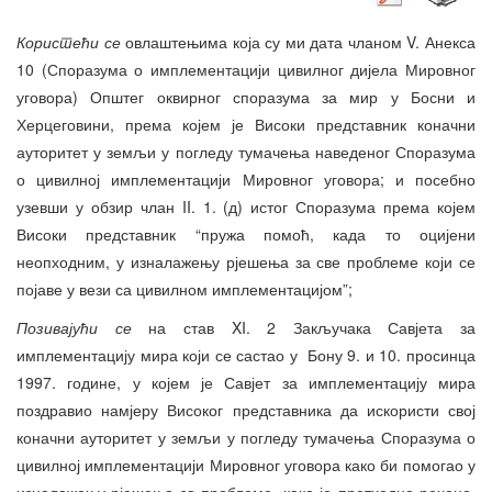
Користећи се
овлаштењима која су ми дата чланом V. Анекса
10 (Споразума о имплементацији цивилног дијела Мировног
уговора) Општег оквирног споразума за мир у Босни и
Херцеговини, према којем је Високи представник коначни
ауторитет у земљи у погледу тумачења наведеног Споразума
о цивилној имплементацији Мировног уговора; и посебно
узевши у обзир члан II. 1. (д) истог Споразума према којем
Високи представник “пружа помоћ, када то оцијени
неопходним, у изналажењу рјешења за све проблеме који се
појаве у вези са цивилном имплементацијом”;
Позивајући се
на став XI. 2 Закључака Савјета за
имплементацију мира који се састао у Бону 9. и 10. просинца
1997. године, у којем је Савјет за имплементацију мира
поздравио намјеру Високог представника да искористи свој
коначни ауторитет у земљи у погледу тумачења Споразума о
цивилној имплементацији Мировног уговора како би помогао у
изналажењу рјешења за проблеме, како је претходно речено,