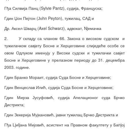
Гђа Силвија Панц (Sylvie Pantz), судија, Француска;
Гдин Џон Пејтон (Јоhn Peyton), тужилац, САД и
Др. Аксел Шварц (Axel Schwarz), адвокат, Njемачка
2. У складу са чланом 66. Закона о високом судском и
тужилачком савјету Босне и Херцеговине слиједеће особе се
овом Одлуком именују у Високи судски и тужилачки савјет
Босне и Херцеговине у прелазном периоду до 31. децембра
2003. године.
Гдин Бранко Мораит, судија Суда Босне и Херцеговине;
Гдин Венцеслав Илић, судија Суда Босне и Херцеговине;
Гдин Мирза Јусуфовић, судија Апелационог суда Брчко
Дистрикта;
Гдин Зекерија Мујкановић, јавни тужилац Брчко Дистрикта и
Гђа Ljиljана Мијовић, асистент на Правном факултету у Баnjој