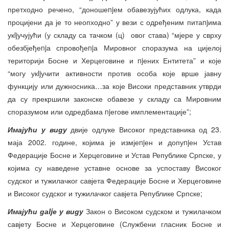
претходно речено, “доношеnjем обавезујућих одлука, када
процијени да је то неопходно” у вези с одређеним питаnjима
укljучујући (у складу са тачком (ц) овог става) “мјере у сврху
обезбјеђеnjа спровођеnjа Мировног споразума на цијелој
територији Босне и Херцеговине и njених Ентитета” и које
“могу укljучити активности против особа које врше јавну
функцију или дужносника…за које Високи представник утврди
да су прекршили законске обавезе у складу са Мировним
споразумом или одредбама njегове имплементације”;
Имајући у виду
двије одлуке Високог представника од 23.
маја 2002. године, којима је измјеnjен и допуnjен Устав
Федерације Босне и Херцеговине и Устав Републике Српске, у
којима су наведене уставне основе за успоставу Високог
судског и тужилачког савјета Федерације Босне и Херцеговине
и Високог судског и тужилачког савјета Републике Српске;
Имајући даljе у виду
Закон о Високом судском и тужилачком
савјету Босне и Херцеговине (Службени гласник Босне и