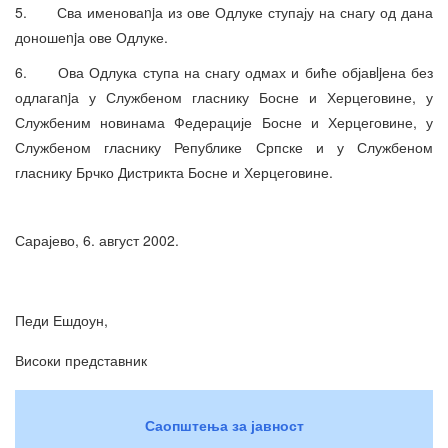
5. Сва именоваnjа из ове Одлуке ступају на снагу од дана
доношеnjа ове Одлуке.
6. Ова Одлука ступа на снагу одмах и биће објавljена без
одлагаnjа у Службеном гласнику Босне и Херцеговине, у
Службеним новинама Федерације Босне и Херцеговине, у
Службеном гласнику Републике Српске и у Службеном
гласнику Брчко Дистрикта Босне и Херцеговине.
Сарајево, 6. август 2002.
Педи Ешдоун,
Високи представник
Саопштења за јавност