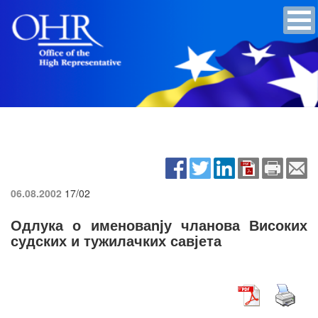
06.08.2002
17/02
Одлука о именоваnjу чланова Високих
судских и тужилачких савјета