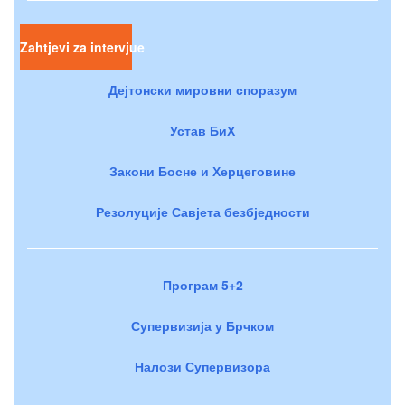
Zahtjevi za intervjue
Дејтонски мировни споразум
Устав БиХ
Закони Босне и Херцеговине
Резолуције Савјета безбједности
Програм 5+2
Супервизија у Брчком
Налози Супервизора