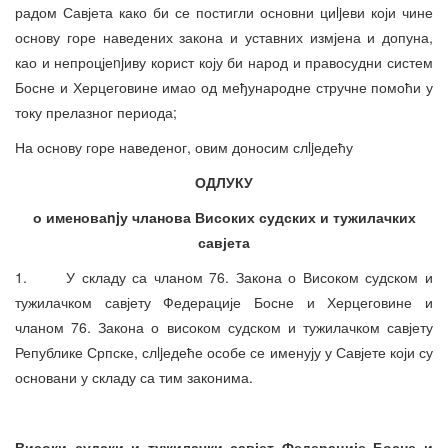
радом Савјета како би се постигли основни циljеви који чине
основу горе наведених закона и уставних измјена и допуна,
као и непроцјеnjиву корист коју би народ и правосудни систем
Босне и Херцеговине имао од међународне стручне помоћи у
току прелазног периода;
На основу горе наведеног, овим доносим слljедећу
ОДЛУКУ
о именоваnjу чланова Високих судских и тужилачких
савјета
1. У складу са чланом 76. Закона о Високом судском и
тужилачком савјету Федерације Босне и Херцеговине и
чланом 76. Закона о високом судском и тужилачком савјету
Републике Српске, слljедеће особе се именују у Савјете који су
основани у складу са тим законима.
Високи судски и тужилачки савјет Федерације Босне и