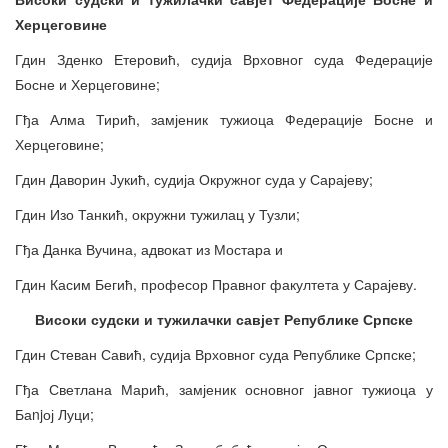
Херцеговине
Гдин Зденко Етеровић, судија Врховног суда Федерације
Босне и Херцеговине;
Гђа Алма Тирић, замјеник тужиоца Федерације Босне и
Херцеговине;
Гдин Даворин Јукић, судија Окружног суда у Сарајеву;
Гдин Изо Танкић, окружни тужилац у Тузли;
Гђа Данка Вучина, адвокат из Мостара и
Гдин Касим Бегић, професор Правног факултета у Сарајеву.
Високи судски и тужилачки савјет Републике Српске
Гдин Стеван Савић, судија Врховног суда Републике Српске;
Гђа Светлана Марић, замјеник основног јавног тужиоца у
Баnjој Луци;