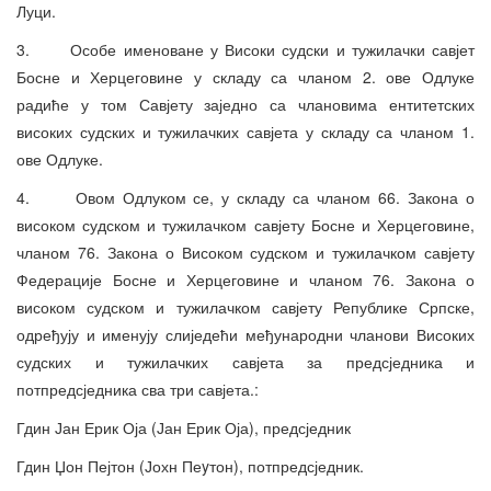
Луци.
3. Особе именоване у Високи судски и тужилачки савјет
Босне и Херцеговине у складу са чланом 2. ове Одлуке
радиће у том Савјету заједно са члановима ентитетских
високих судских и тужилачких савјета у складу са чланом 1.
ове Одлуке.
4. Овом Одлуком се, у складу са чланом 66. Закона о
високом судском и тужилачком савјету Босне и Херцеговине,
чланом 76. Закона о Високом судском и тужилачком савјету
Федерације Босне и Херцеговине и чланом 76. Закона о
високом судском и тужилачком савјету Републике Српске,
одређују и именују слиједећи међународни чланови Високих
судских и тужилачких савјета за предсједника и
потпредсједника сва три савјета.:
Гдин Јан Ерик Оја (Јан Ерик Оја), предсједник
Гдин Џон Пејтон (Јохн Пеyтон), потпредсједник.