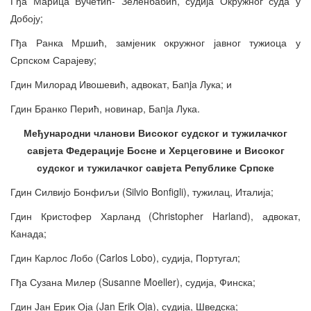
Гђа Марица Вучетић- Зеленбабић, судија Окружног суда у
Добоју;
Гђа Ранка Мршић, замјеник окружног јавног тужиоца у
Српском Сарајеву;
Гдин Милорад Ивошевић, адвокат, Баnjа Лука; и
Гдин Бранко Перић, новинар, Баnjа Лука.
Међународни чланови Високог судског и тужилачког
савјета Федерације Босне и Херцеговине и Високог
судског и тужилачког савјета Републике Српске
Гдин Силвијо Бонфиљи (Silvio Bonfigli), тужилац, Италија;
Гдин Кристофер Харланд (Christopher Harland), адвокат,
Канада;
Гдин Карлос Лобо (Carlos Lobo), судија, Португал;
Гђа Сузана Милер (Susanne Moeller), судија, Финска;
Гдин Јан Ерик Оја (Jan Erik Oja), судија, Шведска;