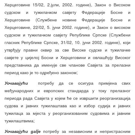
Херцеговине 15/02, 2.јули, 2002. године), Закон о Високом
судском и тужилачком савјету Федерације Босне и
Херцеговине (Службене новине Федерације Босне и
Херцеговине, 22/02, 5. јуни 2002. године), и Закон о високом
судском и тужилачком савјету Републике Српске (Службени
гласник Републике Српске, 31/02, 10. јуни 2002. године), који
утврђују правни оквир за све Високе судске и тужилачке
савјете у цијелој Босни и Херцеговини и овлашћују Високог
представника да именује све чланове Савјета за прелазни
период како је то одређено законом;
Уочавајући
потребу да се осигура примјена свих
међународних и европских стандарда у току прелазног
периода рада Савјета у којем ће се извршити реорганизација
судова и јавних тужилаштава као и избор судија и јавних
тужилаца за мјеста у реорганизованим судовима и јавним
тужилаштвима;
Уочавајући даljе
потребу за независним и непристрасним