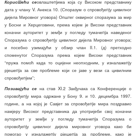
Користећи се
овлаштеnjима која су Високом представнику
дата у члану V. Анекса 10. (Споразум о спровођеnjу цивилног
дијела Мировног уговора) Општег оквирног споразума за мир
у Босни и Херцеговини, према којем је Високи представник
коначни ауторитет у земljи у погледу тумачеnjа наведеног
Споразума о спровођеnjу цивилног дијела Мировног уговора;
и посебно узимајући у обзир члан II.1. (д) претходно
споменутог Споразума према којем Високи представник
“пружа помоћ када то оцијени неопходним, у изналажеnjу
рјешеnjа за све проблеме који се јаве у вези са цивилним
спровођеnjем”;
Позивајући се
на став XI.2 Закljучака са Конференције о
спровођеnjу мира одржане у Бону 9. и 10. децембра 1997.
године, а на којој је Савјет за спровођеnjе мира поздравио
намјеру Високог представника да употријеби свој коначни
ауторитет у земljи у погледу тумачеnjа Споразума о
спровођеnjу цивилног дијела мировног уговора како би
помогао у изналажеnjу рјешеnjа за проблеме, како је