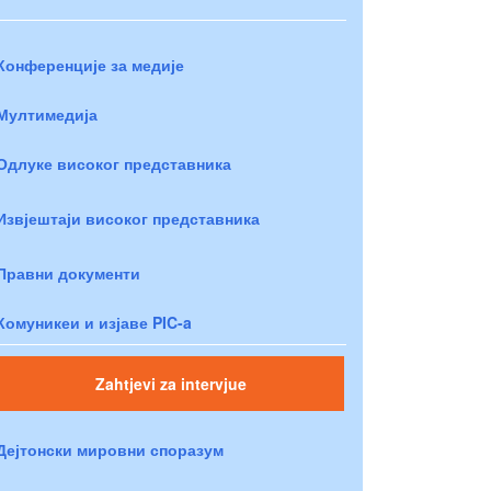
Конференције за медије
Мултимедија
Одлуке високог представника
Извјештаји високог представника
Правни документи
Комуникеи и изјаве PIC-a
Zahtjevi za intervjue
Дејтонски мировни споразум