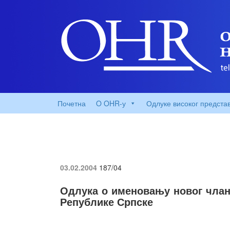
Почетна
O OHR-у
Одлуке високог предста
03.02.2004
187/04
Одлука о именовању новог члана
Републике Српске