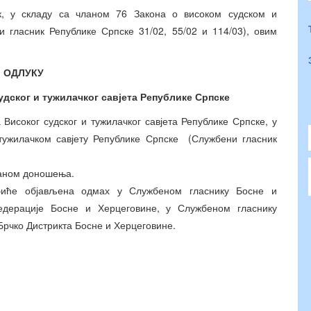
к, у складу са чланом 76 Закона о високом судском и
и гласник Републике Српске 31/02, 55/02 и 114/03), овим
ОДЛУКУ
дског и тужилачког савјета Републике Српске
Високог судског и тужилачког савјета Републике Српске, у
тужилачком савјету Републике Српске (Службени гласник
даном доношења.
иће објављена одмах у Службеном гласнику Босне и
дерације Босне и Херцеговине, у Службеном гласнику
Брчко Дистрикта Босне и Херцеговине.