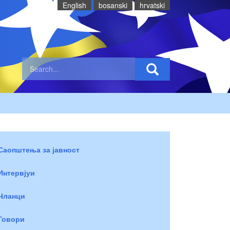
English
bosanski
hrvatski
Саопштења за јавност
Интервјуи
Чланци
Говори