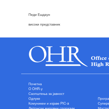
Педи Ешдаун
високи представник
Почетна
O OHR-у
Саопштења за јавност
Одлуке
Прогр
Комуникеи и изјаве PIC-a
Суперв
Дејтонски мировни споразум
Мостар