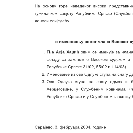
На основу горе наведеног високи представни
тужилачком савјету Републике Српске (Службен
доноси слиједећу
о именовању новог члана Високог су
Гђа Асја Хаџић
овим се именује за члана 
складу са законом о Високом судском и 
Републике Српске 31/02, 55/02 и 114/03).
Именовање из ове Одлуке ступа на снагу 
Ова Одлука ступа на снагу одмах и б
Херцеговине, у Службеним новинама Фе
Републике Српске и у Службеном гласнику 
Сарајево, 3. фебруара 2004. године