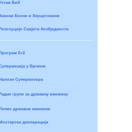
Устав БиХ
Закони Босне и Херцеговине
Резолуције Савјета безбједности
Програм 5+2
Супервизија у Брчком
Налози Супервизора
Радне групе за државну имовину
Попис државне имовине
Мостарска декларација