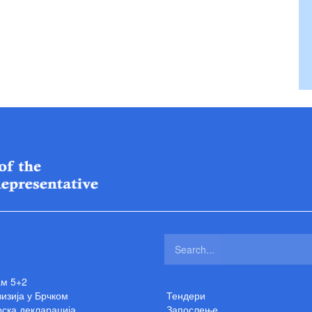
ам 5+2
изија у Брчком
Тендери
ска декларација
Запослење