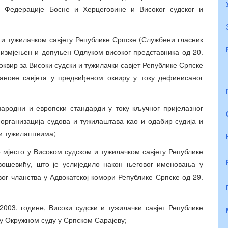
ћа Федерације Босне и Херцеговине и Високог судског и
 и тужилачком савјету Републике Српске (Службени гласник
), измјењен и допуњен Одлуком високог представника од 20.
оквир за Високи судски и тужилачки савјет Републике Српске
ланове савјета у предвиђеном оквиру у току дефинисаног
ародни и европски стандарди у току кључног пријелазног
еорганизација судова и тужилаштава као и одабир судија и
 и тужилаштвима;
мјесто у Високом судском и тужилачком савјету Републике
вошевићу, што је услиједило након његовог именовања у
ог чланства у Адвокатској комори Републике Српске од 29.
2003. године, Високи судски и тужилачки савјет Републике
 у Окружном суду у Српском Сарајеву;