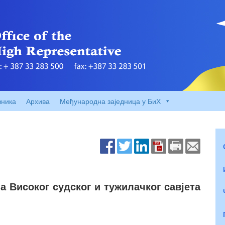
вника
Архива
Међународна заједница у БиХ
 Високог судског и тужилачког савјета