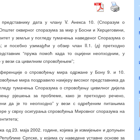
 представнику дата у члану V. Анекса 10. (Споразум о
Општег оквирног споразума за мир у Босни и Херцеговини,
оритет у земљи у погледу тумачења наведеног Споразума о
; и посебно узимајући у обзир члан II.1. (д) претходно
едставник “пружа помоћ када то оцијени неопходним, у
е у вези са цивилним спровођењем”;
нференције о спровођењу мира одржане у Бону 9. и 10.
спровођење мира поздравило намјеру високог представника да
погледу тумачења Споразума о спровођењу цивилног дијела
жењу рјешења за проблеме, како је претходно речено,
јени да је то неопходно” у вези с одређеним питањима
 мјере у сврху осигурања спровођења Мировног споразума на
ентитета;
ка од 23. маја 2002. године, којима је измијењен и допуњен
Републике Српске, у којима су наведене уставне основе за