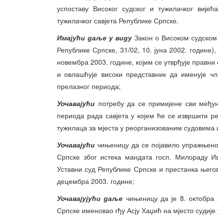
успоставу Високог судског и тужилачког вије
тужилачког савјета Републике Српске.
Имајући даље у виду
Закон о Високом судском
Републике Српске, 31/02, 10. јуна 2002. године
новембра 2003. године, којим се утврђује правни 
и овлашћује високи представник да именује ч
прелазног периода;
Уочавајући
потребу да се примијене сви међун
периода рада савјета у којем ће се извршити р
тужилаца за мјеста у реорганизованим судовима
Уочавајући
чињеницу да се појавило упражњено 
Српске због истека мандата госп. Милораду И
Уставни суд Републике Српске и престанка његов
децембра 2003. године;
Уочавајујући даље
чињеницу да је 8. октобра 
Српске именовао гђу Асју Хаџић на мјесто судије