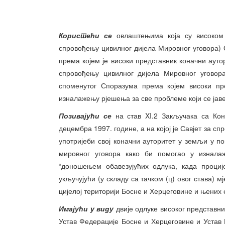
Користећи се
овлаштењима која су високом
спровођењу цивилног дијела Мировног уговора) 
према којем је високи представник коначни аут
спровођењу цивилног дијела Мировног уговора
споменутог Споразума према којем високи пр
изналажењу рјешења за све проблеме који се јав
Позивајући се
на став XI.2 Закључака са Ко
децембра 1997. године, а на којој је Савјет за 
употријеби свој коначни ауторитет у земљи у 
мировног уговора како би помогао у изнала
“доношењем обавезујућих одлука, када проци
укључујући (у складу са тачком (ц) овог става)
цијелој територији Босне и Херцеговине и њених 
Имајући у виду
двије одлуке високог представни
Устав Федерације Босне и Херцеговине и Устав 