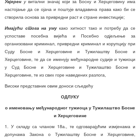
Увјерен
у
витални значај који за Босну и Херцеговину има
настојање да се ојача и поштује владавина права како би се
створила основа за привредни раст и стране инвестиције;
Имајући стога на уму
како хитност тако и потребу да се
успоставе посебна вијећа и Посебно одјељење за
организовани криминал, привредни криминал и корупцију при
Суду Босне и Херцеговине и Тужилаштву Босне и
Херцеговине, те да се именују међународне судије и тужиоци
у Суд Босне и Херцеговине и Тужилаштво Босне и
Херцеговине, те из свих горе наведених разлога,
Високи представник овим доноси сљедећу
ОДЛУКУ
о именовању међународног тужиоца у Тужилаштво Босне
и Херцеговине
1. У складу са чланом 18а., те одговарајућим измјенама и
допунама Закона о Тужилаштву Босне и Херцеговине,