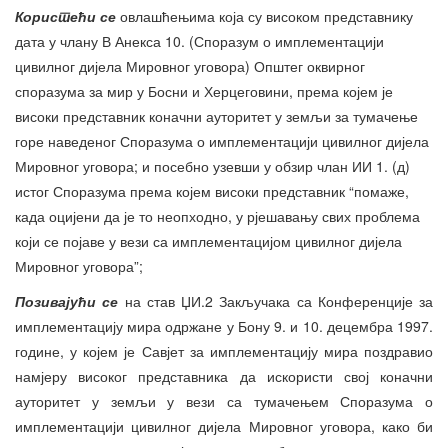
Користећи се
овлашћењима која су високом представнику
дата у члану В Анекса 10. (Споразум о имплементацији
цивилног дијела Мировног уговора) Општег оквирног
споразума за мир у Босни и Херцеговини, према којем је
високи представник коначни ауторитет у земљи за тумачење
горе наведеног Споразума о имплементацији цивилног дијела
Мировног уговора; и посебно узевши у обзир члан ИИ 1. (д)
истог Споразума према којем високи представник “помаже,
када оцијени да је то неопходно, у рјешавању свих проблема
који се појаве у вези са имплементацијом цивилног дијела
Мировног уговора”;
Позивајући се
на став ЏИ.2 Закључака са Конференције за
имплементацију мира одржане у Бону 9. и 10. децембра 1997.
године, у којем је Савјет за имплементацију мира поздравио
намјеру високог представника да искористи свој коначни
ауторитет у земљи у вези са тумачењем Споразума о
имплементацији цивилног дијела Мировног уговора, како би