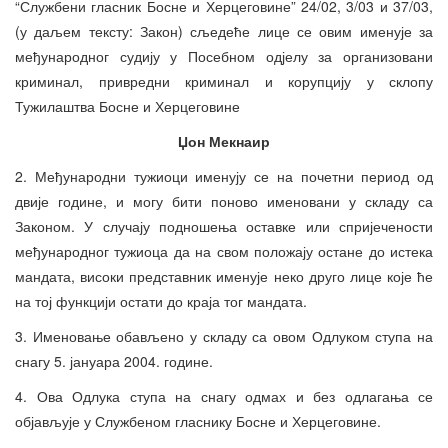
“Службени гласник Босне и Херцеговине” 24/02, 3/03 и 37/03,
(у даљем тексту: Закон) сљедеће лице се овим именује за
међународног судију у Посебном одјелу за организовани
криминал, привредни криминал и корупцију у склопу
Тужилаштва Босне и Херцеговине
Џон Мекнаир
2. Међународни тужиоци именују се на почетни период од
двије године, и могу бити поново именовани у складу са
Законом. У случају подношења оставке или спријечености
међународног тужиоца да на свом положају остане до истека
мандата, високи представник именује неко друго лице које ће
на тој функцији остати до краја тог мандата.
3. Именовање обављено у складу са овом Одлуком ступа на
снагу 5. јануара 2004. године.
4. Ова Одлука ступа на снагу одмах и без одлагања се
објављује у Службеном гласнику Босне и Херцеговине.