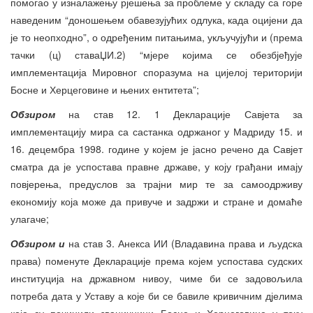
помогао у изналажењу рјешења за проблеме у складу са горе
наведеним “доношењем обавезујућих одлука, када оцијени да
је то неопходно”, о одређеним питањима, укључујући и (према
тачки (ц) ставаЏИ.2) “мјере којима се обезбјеђује
имплементација Мировног споразума на цијелој територији
Босне и Херцеговине и њених ентитета”;
Обзиром
на став 12. 1 Декларације Савјета за
имплементацију мира са састанка одржаног у Мадриду 15. и
16. децембра 1998. године у којем је јасно речено да Савјет
сматра да је успостава правне државе, у коју грађани имају
повјерења, предуслов за трајни мир те за самоодрживу
економију која може да привуче и задржи и стране и домаће
улагаче;
Обзиром и
на став 3. Анекса ИИ (Владавина права и људска
права) поменуте Декларације према којем успостава судских
институција на државном нивоу, чиме би се задовољила
потреба дата у Уставу а које би се бавиле кривичним дјелима
која су починили званичници Босне и Херцеговине у току