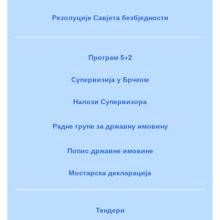
Резолуције Савјета безбједности
Програм 5+2
Супервизија у Брчком
Налози Супервизора
Радне групе за државну имовину
Попис државне имовине
Мостарска декларација
Тендери