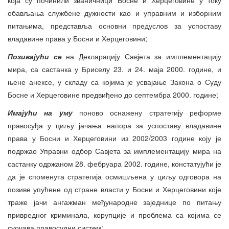
обављања службене дужности као и управним и изборним
питањима, представља основни предуслов за успоставу
владавине права у Босни и Херцеговини;
Позивајући се
на Декларацију Савјета за имплементацију
мира, са састанка у Бриселу 23. и 24. маја 2000. године, и
њене анексе, у складу са којима је усвајање Закона о Суду
Босне и Херцеговине предвиђено до септембра 2000. године;
Имајући на уму
поново оснажену стратегију реформе
правосуђа у циљу јачања напора за успоставу владавине
права у Босни и Херцеговини из 2002/2003 године коју је
подржао Управни одбор Савјета за имплементацију мира на
састанку одржаном 28. фебруара 2002. године, констатујући је
да је споменута стратегија осмишљена у циљу одговора на
позиве упућене од стране власти у Босни и Херцеговини које
траже јачи ангажман међународне заједнице по питању
привредног криминала, корупције и проблема са којима се
суочава правосудни систем;