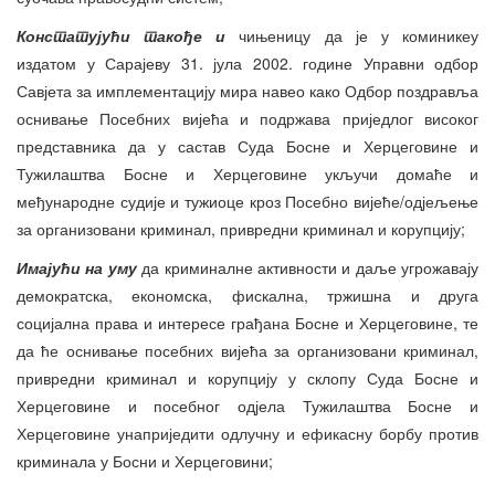
Констатујући такође и
чињеницу да је у коминикеу
издатом у Сарајеву 31. јула 2002. године Управни одбор
Савјета за имплементацију мира навео како Одбор поздравља
оснивање Посебних вијећа и подржава приједлог високог
представника да у састав Суда Босне и Херцеговине и
Тужилаштва Босне и Херцеговине укључи домаће и
међународне судије и тужиоце кроз Посебно вијеће/одјељење
за организовани криминал, привредни криминал и корупцију;
Имајући на уму
да криминалне активности и даље угрожавају
демократска, економска, фискална, тржишна и друга
социјална права и интересе грађана Босне и Херцеговине, те
да ће оснивање посебних вијећа за организовани криминал,
привредни криминал и корупцију у склопу Суда Босне и
Херцеговине и посебног одјела Тужилаштва Босне и
Херцеговине унаприједити одлучну и ефикасну борбу против
криминала у Босни и Херцеговини;