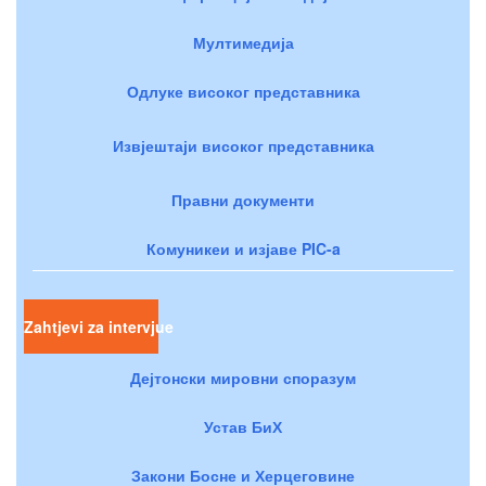
Мултимедија
Одлуке високог представника
Извјештаји високог представника
Правни документи
Комуникеи и изјаве PIC-a
Zahtjevi za intervjue
Дејтонски мировни споразум
Устав БиХ
Закони Босне и Херцеговине