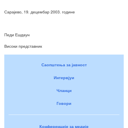
Сарајево, 19. децембар 2003. године
Педи Ешдаун
Високи представник
Саопштења за јавност
Интервјуи
Чланци
Говори
Конференције за медије