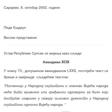
Сарајево, 6. октобар 2002. године
Педи Ешдаун
Високи представник
Устав Републике Српске се мијења како сљеди:
Амандман
XCIII
У члану 73., допуњеном амандманом LXXX, постојећи текст се
брише и замјењује сљедећим текстом:
“Посланици у Народној скупштини и чланови Вијећа народа
неће бити кривично или грађански одговорни за било који
поступак извршен у оквиру њихових дужности у Народној
скупштини односно Вијећу народа. “