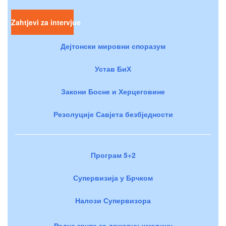
Zahtjevi za intervjue
Дејтонски мировни споразум
Устав БиХ
Закони Босне и Херцеговине
Резолуције Савјета безбједности
Програм 5+2
Супервизија у Брчком
Налози Супервизора
Радне групе за државну имовину