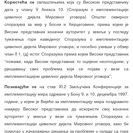
Користећи се
овлаштењима која су Високом представнику
дата у члану V Анекса 10. (Споразум о имплементацији
цивилног дијела Мировног уговора) Општег оквирног
споразума за мир у Босни и Херцеговини, према којем је
Високи представник коначни ауторитет у земљи у погледу
тумачења горе наведеног Споразума о имплементацији
цивилног дијела Мировног уговора; и посебно узевши у обзир
члан II 1. (д) истог Споразума према којем Високи представник
“помаже, када Високи представник то оцијени неопходним, у
рјешавању свих проблема који се појаве у вези са
имплементацијом цивилног дијела Мировног уговора”;
Позивајући се
на став XI.2 Закључака Конференције за
имплементацију мира одржане у Бону 9. и 10. децембра 1997.
године, у којем је Вијеће за имплементацију мира поздравило
намјеру Високог представника да искористи свој коначни
ауторитет у земљи у вези са тумачењем Споразума о
имплементацији цивилног дијела Мировног уговора, како би
помогао у изналажењу рјешења за проблеме у складу са горе