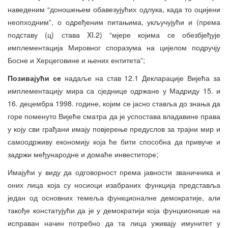
наведеним “доношењем обавезујућих одлука, када то оцијени
неопходним”, о одређеним питањима, укључујући и (према
подставу (ц) става XI.2) “мјере којима се обезбјеђује
имплементација Мировног споразума на цијелом подручју
Босне и Херцеговине и њених ентитета”;
Позивајући се
надаље на став 12.1 Декларације Вијећа за
имплементацију мира са сједнице одржане у Мадриду 15. и
16. децембра 1998. године, којим се јасно ставља до знања да
горе поменуто Вијеће сматра да је успостава владавине права
у коју сви грађани имају повјерење предуслов за трајни мир и
самоодрживу економију која ће бити способна да привуче и
задржи међународне и домаће инвеститоре;
Имајући у виду да одговорност према јавности званичника и
оних лица која су носиоци изабраних функција представља
један од основних темеља функционалне демократије, али
такође констатујући да је у демократији која фунцкионише на
исправан начин потребно да та лица уживају имунитет у