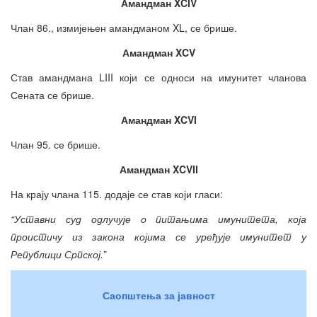
Амандман
XCIV
Члан 86., измијењен амандманом XL, се брише.
Амандман
XCV
Став амандмана LIII који се односи на имунитет чланова
Сената се брише.
Амандман
XCVI
Члан 95. се брише.
Амандман
XCVII
На крају члана 115. додаје се став који гласи:
“Уставни суд одлучује о питањима имунитета, која
проистичу из закона којима се уређује имунитет у
Републици Српској.”
Саопштења за јавност