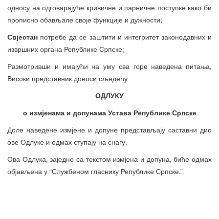
односу на одговарајуће кривичне и парничне поступке како би
прописно обављале своје функције и дужности;
Свјестан
потребе да се заштити и интегритет законодавних и
извршних органа Републике Српске;
Размотривши и имајући на уму сва горе наведена питања,
Високи представник доноси сљедећу
ОДЛУКУ
о измјенама и допунама Устава Републике Српске
Доле наведене измјене и допуне представљају саставни дио
ове Одлуке и одмах ступају на снагу.
Ова Одлука, заједно са текстом измјена и допуна, биће одмах
објављена у “Службеном гласнику Републике Српске.”