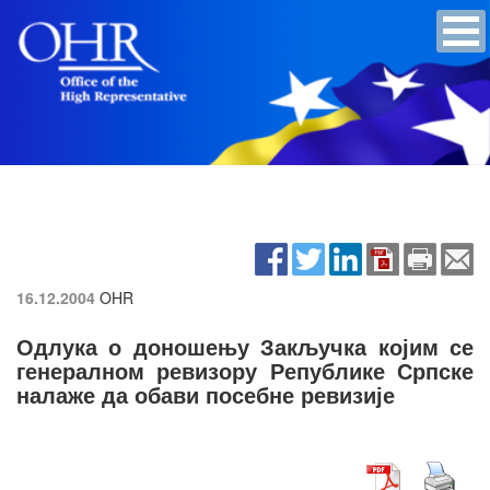
16.12.2004
OHR
Одлука о доношењу Закључка којим се
генералном ревизору Републике Српске
налаже да обави посебне ревизије