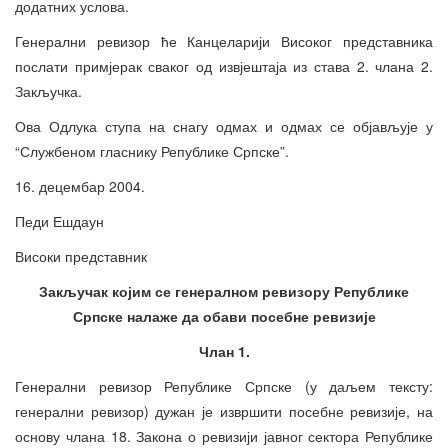
додатних услова.
Генерални ревизор ће Канцеларији Високог представника
послати примјерак сваког од извјештаја из става 2. члана 2.
Закључка.
Ова Одлука ступа на снагу одмах и одмах се објављује у
“Службеном гласнику Републике Српске”.
16. децембар 2004.
Педи Ешдаун
Високи представник
Закључак којим се генералном ревизору Републике
Српске налаже да обави посебне ревизије
Члан 1.
Генерални ревизор Републике Српске (у даљем тексту:
генерални ревизор) дужан је извршити посебне ревизије, на
основу члана 18. Закона о ревизији јавног сектора Републике