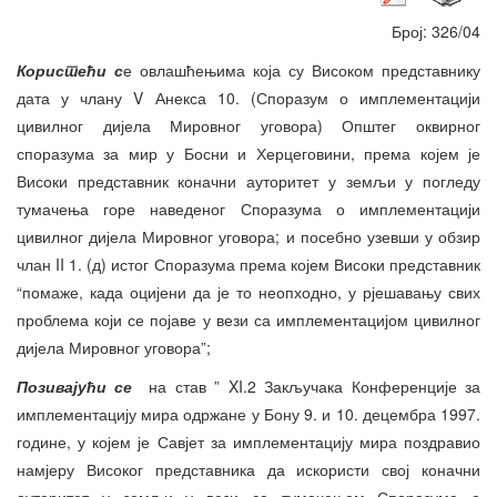
Број: 326/04
Користе
ћ
и с
е овлашћењима која су Високом представнику
дата у члану V Анекса 10. (Споразум о имплементацији
цивилног дијела Мировног уговора) Општег оквирног
споразума за мир у Босни и Херцеговини, према којем је
Високи представник коначни ауторитет у земљи у погледу
тумачења горе наведеног Споразума о имплементацији
цивилног дијела Мировног уговора; и посебно узевши у обзир
члан II 1. (д) истог Споразума према којем Високи представник
“помаже, када оцијени да је то неопходно, у рјешавању свих
проблема који се појаве у вези са имплементацијом цивилног
дијела Мировног уговора”;
Позивају
ћ
и се
на став ” XI.2 Закључака Конференције за
имплементацију мира одржане у Бону 9. и 10. децембра 1997.
године, у којем је Савјет за имплементацију мира поздравио
намјеру Високог представника да искористи свој коначни
ауторитет у земљи у вези са тумачењем Споразума о