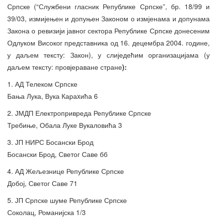
Српске (“Службени гласник Републике Српске”, бр. 18/99 и
39/03, измијењен и допуњен Законом о измјенама и допунама
Закона о ревизији јавног сектора Републике Српске донесеним
Одлуком Високог представника од 16. децембра 2004. године,
у даљем тексту: Закон), у слиједећим организацијама (у
даљем тексту: провјераване стране
):
1. АД Телеком Српске
Бања Лука, Вука Караxића 6
2. ЈМДП Електропривреда Републике Српске
Требиње, Обала Луке Вукаловића 3
3. ЈП НИРС Босански Брод
Босански Брод, Светог Саве бб
4. АД Жељезнице Републике Српске
Добој, Светог Саве 71
5. ЈП Српске шуме Републике Српске
Соколац, Романијска 1/3