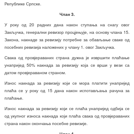
Републике Српске.
Члан 3.
У року од 20 радних дана након ступања на снагу овог
Закључка, генерални ревизор процјењује, на основу члана 15.
Закона, накнаде за ревизију потребне за обављање сваке од
посебних ревизија наложених у члану 1. овог Закључка.
Свака од провјераваних страна дужна је извршити плаћање
унапријед 50% накнада за ревизију која се врши у вези са
датом провјераваном страном.
Износ накнада за ревизију који се мора платити унапријед
плаћа се у року од 15 дана након испотављања рачуна за
плаћање.
Износ накнада за ревизију који се плаћа унапријед одбија се
од укупног износа накнада који плаћа свака од провјераваних
страна након окончања посебне ревизије.
Члан 4.