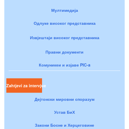
Мултимедија
Одлуке високог представника
Извјештаји високог представника
Правни документи
Комуникеи и изјаве PIC-a
Zahtjevi za intervjue
Дејтонски мировни споразум
Устав БиХ
Закони Босне и Херцеговине