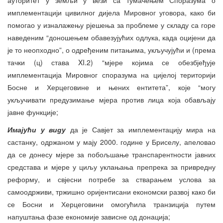
имплементацији цивилног дијела Мировног уговора, како би
помогао у изналажењу рјешења за проблеме у складу са горе
наведеним “доношењем обавезујућих одлука, када оцијени да
је то неопходно”, о одређеним питањима, укључујући и (према
тачки (ц) става XI.2) “мјере којима се обезбјеђује
имплементација Мировног споразума на цијелој територији
Босне и Херцеговине и њених ентитета”, које “могу
укључивати предузимање мјера против лица која обављају
јавне функције;
Имају
ћ
и у виду
да је Савјет за имплементацију мира на
састанку, одржаном у мају 2000. године у Бриселу, апеловао
да се донесу мјере за побољшање транспарентности јавних
средстава и мјере у циљу уклањања препрека за привредну
реформу, и свјесни потребе за стварањем услова за
самоодрживи, тржишно оријентисани економски развој како би
се Босни и Херцеговини омогућила транзиција путем
напуштања фазе економије зависне од донација;