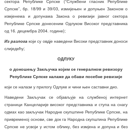
сектора Републике Српске (“Службени гласник Републике
Српске”, бр. 18/99 и 39/03, измијењен и допуњен Законом о
измјенема и допунама Закона о ревизији јавног сектора
Републике Српске донесеним Одлуком Високог представника
од 16. децембра 2004. године);
Из разлога
који су овдје наведени Високи представник доноси
слиједећу;
ОДЛУКУ
о доношењу Закључка којим се генералном ревизору
Републике Српске налаже да обави посебне ревизије
који се налази у прилогу Одлуке и чини њен саставни дио.
Наведени Закључак се објављује на службеној интернет
страници Канцеларије високог представника и ступа на снагу
одмах као закључак Народне скупштине Републике Српске, на
привременој основи, све док га Народна скупштина Републике
Српске не усвоји у истом облику, без измјена и допуна и без