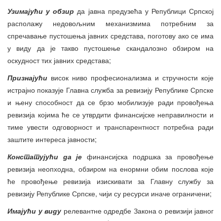
Узимају
ћ
и у обзир
да јавна предузећа у Републици Српској
располажу недовољним механизмима потребним за
спречавање пустошења јавних средстава, поготову ако се има
у виду да је такво пустошење скандалозно обзиром на
оскудност тих јавних средстава;
Признајући
висок ниво професионализма и стручности које
истрајно показује Главна служба за ревизију Републике Српске
и њену способност да се брзо мобилизује ради провођења
ревизија којима ће се утврдити финансијске неправилности и
тиме увести одговорност и транспарентност потребна ради
заштите интереса јавности;
Констатујући да је
финансијска подршка за провођење
ревизија неопходна, обзиром на енормни обим послова које
ће провођење ревизија изискивати за Главну службу за
ревизију Републике Српске, чији су ресурси иначе ограничени;
Имајући у виду
релевантне одредбе Закона о ревизији јавног