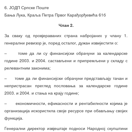
6. ЈОДП Српске Поште
Бања Лука, Краља Петра Првог Карађорђевића 61б
Члан 2.
За сваку од провјераваних страна набројаних у члану 1.
генерални ревизор је, поред осталог, дужан извијестити о:
– томе да ли су финансијски обрачуни за календарске
године 2003. и 2004. састављени и припремљени у складу с
релевантним законима;
– томе да ли финансијски обрачуни представљају тачан и
непристрасан преглед пословања за календарске године
2003. и 2004. и стања на крају године;
– економичности, ефикасности и рентабилности којима је
организација искористила своје ресурсе при обављању својих
функција.
Генерални директор извјештаје подноси Народној скупштини