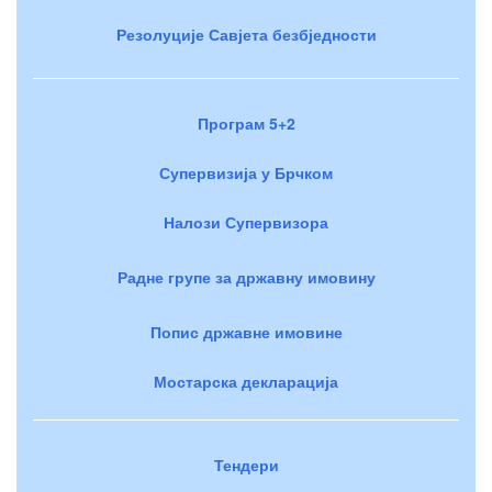
Резолуције Савјета безбједности
Програм 5+2
Супервизија у Брчком
Налози Супервизора
Радне групе за државну имовину
Попис државне имовине
Мостарска декларација
Тендери