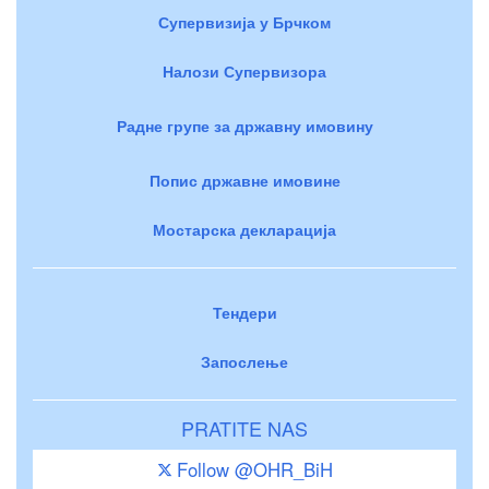
Супервизија у Брчком
Налози Супервизора
Радне групе за државну имовину
Попис државне имовине
Мостарска декларација
Тендери
Запослење
PRATITE NAS
Follow @OHR_BiH