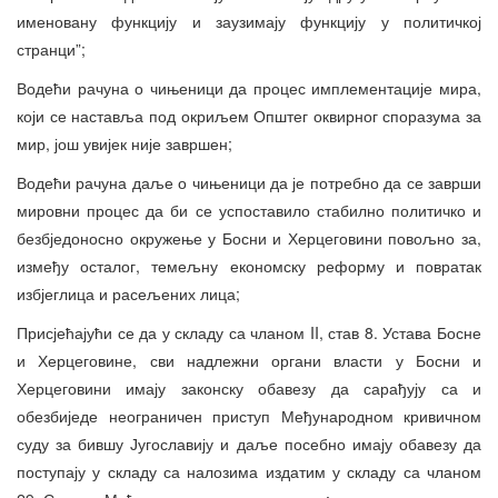
именовану функцију и заузимају функцију у политичкој
странци”;
Водећи рачуна о чињеници да процес имплементације мира,
који се наставља под окриљем Општег оквирног споразума за
мир, још увијек није завршен;
Водећи рачуна даље о чињеници да је потребно да се заврши
мировни процес да би се успоставило стабилно политичко и
безбједоносно окружење у Босни и Херцеговини повољно за,
између осталог, темељну економску реформу и повратак
избјеглица и расељених лица;
Присјећајући се да у складу са чланом II, став 8. Устава Босне
и Херцеговине, сви надлежни органи власти у Босни и
Херцеговини имају законску обавезу да сарађују са и
обезбиједе неограничен приступ Међународном кривичном
суду за бившу Југославију и даље посебно имају обавезу да
поступају у складу са налозима издатим у складу са чланом