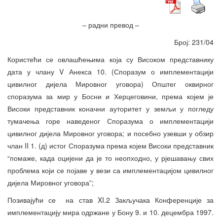
– радни превод –
Број: 231/04
Користећи се овлашћењима која су Високом представнику
дата у члану V Анекса 10. (Споразум о имплементацији
цивилног дијела Мировног уговора) Општег оквирног
споразума за мир у Босни и Херцеговини, према којем је
Високи представник коначни ауторитет у земљи у погледу
тумачења горе наведеног Споразума о имплементацији
цивилног дијела Мировног уговора; и посебно узевши у обзир
члан II 1. (д) истог Споразума према којем Високи представник
“помаже, када оцијени да је то неопходно, у рјешавању свих
проблема који се појаве у вези са имплементацијом цивилног
дијела Мировног уговора”;
Позивајући се на став XI.2 Закључака Конференције за
имплементацију мира одржане у Бону 9. и 10. децембра 1997.