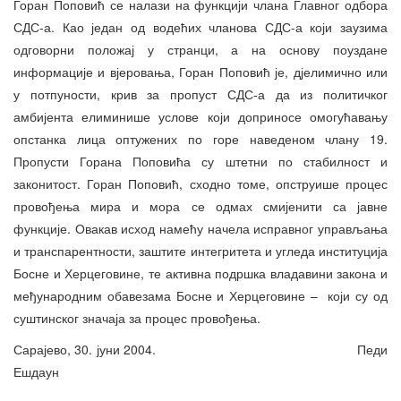
Горан Поповић се налази на функцији члана Главног одбора
СДС-а. Као један од водећих чланова СДС-а који заузима
одговорни положај у странци, а на основу поуздане
информације и вјеровања, Горан Поповић је, дјелимично или
у потпуности, крив за пропуст СДС-а да из политичког
амбијента елиминише услове који доприносе омогућавању
опстанка лица оптужених по горе наведеном члану 19.
Пропусти Горана Поповића су штетни по стабилност и
законитост. Горан Поповић, сходно томе, опструише процес
провођења мира и мора се одмах смијенити са јавне
функције. Овакав исход намећу начела исправног управљања
и транспарентности, заштите интегритета и угледа институција
Босне и Херцеговине, те активна подршка владавини закона и
међународним обавезама Босне и Херцеговине – који су од
суштинског значаја за процес провођења.
Сарајево, 30. јуни 2004. Педи
Ешдаун