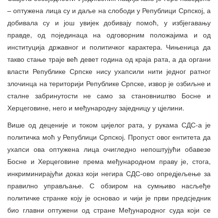
– оптужена лица су и даље на слободи у Републици Српској, а
добивала су и још увијек добивају помоћ, у избјегавању
правде, од појединаца на одговорним положајима и од
институција државног и политичког карактера. Чињеница да
такво стање траје већ девет година од краја рата, а да органи
власти Републике Српске нису ухапсили нити једног ратног
злочинца на територији Републике Српске, извор је озбиљне и
сталне забринутости не само за становништво Босне и
Херцеговине, него и међународну заједницу у цјелини.
Више од деценије и током цијелог рата, у рукама СДС-а је
политичка моћ у Републици Српској. Пропуст овог ентитета да
ухапси ова оптужена лица очигледно непоштујући обавезе
Босне и Херцеговине према међународном праву је, стога,
инкриминирајући доказ који негира СДС-ово опредјељење за
правилно управљање. С обзиром на сумњиво насљеђе
политичке странке коју је основао и чији је први предсједник
био главни оптужени од стране Међународног суда који се