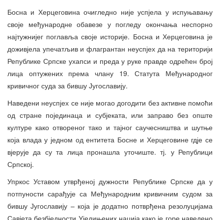
Босна и Херцеговина очигледно није успјела у испуњавању
своје међународне обавезе у погледу окончања неспорно
најтужнијег поглавља своје историје. Босна и Херцеговина је
доживјела упечатљив и флагрантан неуспјех да на територији
Републике Српске ухапси и преда у руке правде одрећен број
лица оптужених према члану 19. Статута Међународног
кривичног суда за бившу Југославију.
Наведени неуспјех се није могао догодити без активне помоћи
од стране појединаца и субјеката, или заправо без опште
културе како отвореног тако и тајног саучесништва и шутње
која влада у једном од ентитета Босне и Херцеговине гдје се
вјерује да су та лица пронашла уточиште. тј. у Републици
Српској.
Упркос Уставом утврђеној дужности Републике Српске да у
потпуности сарађује са Међународним кривичним судом за
бившу Југославију – која је додатно потврђена резолуцијама
Савјета безбједности Уједињених нација како је горе наведено