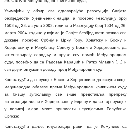
29. Статута Међународног кривичног суда;
Узимајући у обзир све одговарајуће резолуције Савјета
безбједности Уједињених нација, а посебно Резолуцију број
1503 од 28. августа 2003. године и Резолуцију број 1534 од 26.
марта 2004. године у којима је Савјет безбједности позвао све
државе, посебно Србију и Црну Гору, Хрватску и Босну и
Херцеговину и Републику Српску у Босни и Херцеговини, да
интензивирају сарадњу и пруже сву помоћ Међународном
суду, посебно да се Радован Караџић и Ратко Младић (…) и
сви други оптужени доведу пред Међународни суд;
Констатујући да неуспјех Босне и Херцеговине да испуни своје
међународне обавезе према Међународном кривичном суду
за бившу Југославију све више представља препреку
интеграцији Босне и Херцеговине у Европу и да се тај неуспјех
у великој мјери може приписати неуспјесима Републике
Српске;
Констатујући даље, илустрације ради, да је Комунике са