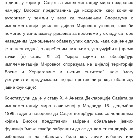
године, у којем је Савјет за имплементацију мира поздравио
намјеру Високог представника да искористи свој коначни
ауторитет у земљи у вези са тумачењем Споразума о
имплементацији цивилног дијела Мировног уговора, како би
помогао у изналажењу рјешења за проблеме у складу са горе
наведеним “доношењем обавезујућих одлука, када оцијени да
је то неопходно”, о одређеним питањима, укључујући и (према
тачки (ц) става XI .2) “мјере којима се обезбјеђује
имплементација Мировног споразума на цијелој територији
Босне и Херцеговине и њених ентитета”, које “могу
укључивати предузимање мјера против лица која обављају
јавне функције;
Констатујући да је у ставу X. 4 Анекса Декларације Савјета за
имплементацију мира сачињеној у Мадриду 16. децембра
1998. године наведено да Савјет потврђује како се челницима
којима Високи представник забрани обављање јавних
функција “може такође забранити да се до даљег кандидују на
изборима и да обављају било коју другу изборну или