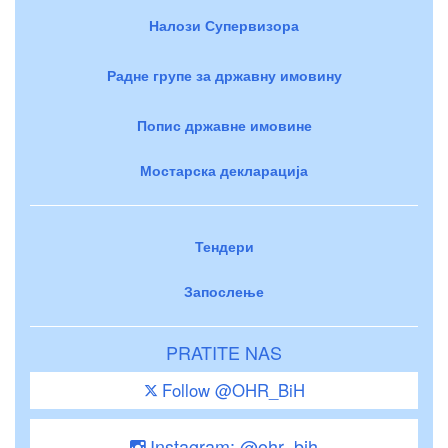
Налози Супервизора
Радне групе за државну имовину
Попис државне имовине
Мостарска декларација
Тендери
Запослење
PRATITE NAS
Follow @OHR_BiH
Instagram: @ohr_bih