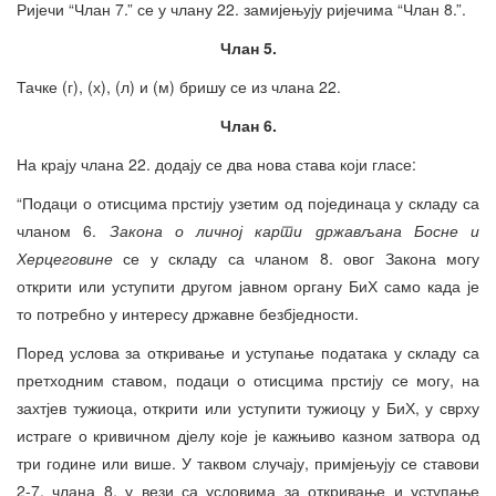
Ријечи “Члан 7.” се у члану 22. замијењују ријечима “Члан 8.”.
Члан 5.
Тачке (г), (х), (л) и (м) бришу се из члана 22.
Члан 6.
На крају члана 22. додају се два нова става који гласе:
“Подаци о отисцима прстију узетим од појединаца у складу са
чланом 6.
Закона о личној карти држављана Босне и
Херцеговине
се у складу са чланом 8. овог Закона могу
открити или уступити другом јавном органу БиХ само када је
то потребно у интересу државне безбједности.
Поред услова за откривање и уступање података у складу са
претходним ставом, подаци о отисцима прстију се могу, на
захтјев тужиоца, открити или уступити тужиоцу у БиХ, у сврху
истраге о кривичном дјелу које је кажњиво казном затвора од
три године или више. У таквом случају, примјењују се ставови
2-7. члана 8. у вези са условима за откривање и уступање