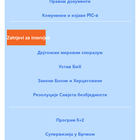
Правни документи
Комуникеи и изјаве PIC-a
Zahtjevi za intervjue
Дејтонски мировни споразум
Устав БиХ
Закони Босне и Херцеговине
Резолуције Савјета безбједности
Програм 5+2
Супервизија у Брчком