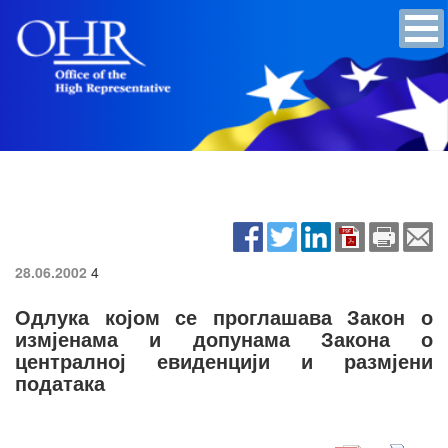
28.06.2002
4
Одлука којом се проглашава Закон о
измјенама и допунама Закона о
централној евиденцији и размјени
података