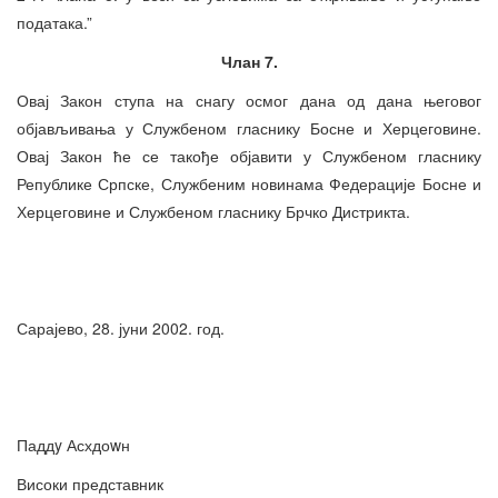
података.”
Члан 7.
Овај Закон ступа на снагу осмог дана од дана његовог
објављивања у Службеном гласнику Босне и Херцеговине.
Овај Закон ће се такође објавити у Службеном гласнику
Републике Српске, Службеним новинама Федерације Босне и
Херцеговине и Службеном гласнику Брчко Дистрикта.
Сарајево, 28. јуни 2002. год.
Паддy Асхдоwн
Високи представник