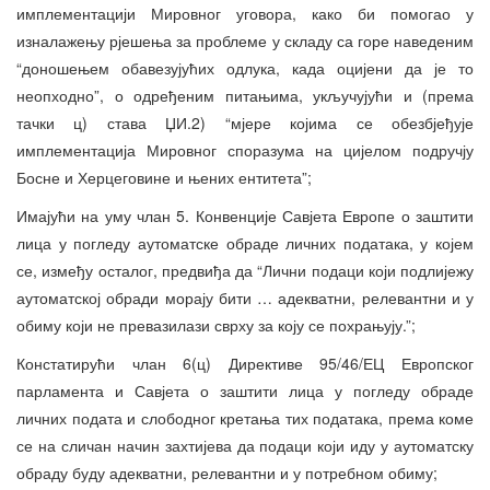
имплементацији Мировног уговора, како би помогао у
изналажењу рјешења за проблеме у складу са горе наведеним
“доношењем обавезујућих одлука, када оцијени да је то
неопходно”, о одређеним питањима, укључујући и (према
тачки ц) става ЏИ.2) “мјере којима се обезбјеђује
имплементација Мировног споразума на цијелом подручју
Босне и Херцеговине и њених ентитета”;
Имајући на уму члан 5. Конвенције Савјета Европе о заштити
лица у погледу аутоматске обраде личних података, у којем
се, између осталог, предвиђа да “Лични подаци који подлијежу
аутоматској обради морају бити … адекватни, релевантни и у
обиму који не превазилази сврху за коју се похрањују.”;
Констатирући члан 6(ц) Директиве 95/46/ЕЦ Европског
парламента и Савјета о заштити лица у погледу обраде
личних подата и слободног кретања тих података, према коме
се на сличан начин захтијева да подаци који иду у аутоматску
обраду буду адекватни, релевантни и у потребном обиму;