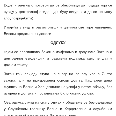
Водећи рачуна о потреби да се обезбиједи да подаци који се
чувају у централној евиденцији буду сигурни и да се не могу
злоупотријебити;
Имајући у виду и размотривши у цјелини све горе наведено,
Високи представник доноси
ОДЛУКУ
којом се проглашава Закон о измјенама и допунама Закона о
централној евиденцији и размјени података како је дат у
даљем тексту.
Закон који слиједи ступа на снагу на основу члана 7. тог
закона, али на привременој основи док га Парламентарна
скупштина Босне и Херцеговине не усвоји у истом облику, без
измјена и допуна и постављања било каквих услова.
Ова одлука ступа на снагу одмах и објављује се без одлагања
у Службеном гласнику Босне и Херцеговине и службеним
гласилима оба ентитета и Дистрикта Брчко.