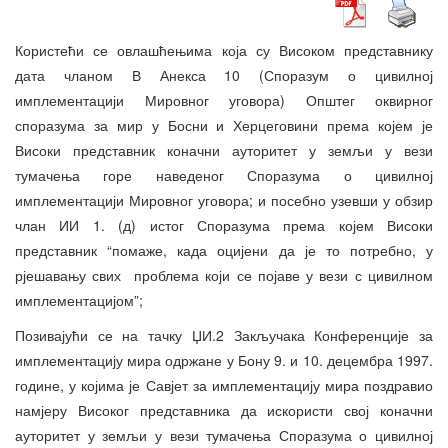
Користећи се овлашћењима која су Високом представнику
дата чланом В Анекса 10 (Споразум о цивилној
имплементацији Мировног уговора) Општег оквирног
споразума за мир у Босни и Херцеговини према којем је
Високи представник коначни ауторитет у земљи у вези
тумачења горе наведеног Споразума о цивилној
имплементацији Мировног уговора; и посебно узевши у обзир
члан ИИ 1. (д) истог Споразума према којем Високи
представник “помаже, када оцијени да је то потребно, у
рјешавању свих проблема који се појаве у вези с цивилном
имплементацијом”;
Позивајући се на тачку ЏИ.2 Закључака Конференције за
имплементацију мира одржане у Бону 9. и 10. децембра 1997.
године, у којима је Савјет за имплементацију мира поздравио
намјеру Високог представника да искористи свој коначни
ауторитет у земљи у вези тумачења Споразума о цивилној