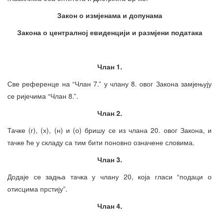
Закон о измјенама и допунама
Закона о централној евиденцији и размјени података
Члан 1.
Све референце на “Члан 7.” у члану 8. овог Закона замјењују
се ријечима “Члан 8.”.
Члан 2.
Тачке (г), (х), (н) и (о) бришу се из члана 20. овог Закона, и
тачке ће у складу са тим бити поновно означене словима.
Члан 3.
Додаје се задња тачка у члану 20, која гласи “подаци о
отисцима прстију”.
Члан 4.