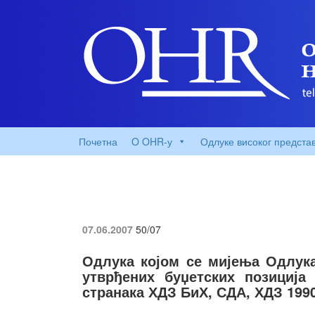
Почетна
O OHR-у
Одлуке високог предста
07.06.2007
50/07
Одлука којом се мијења Одлука
утврђених буџетских позиција
странака ХДЗ БиХ, СДА, ХДЗ 199