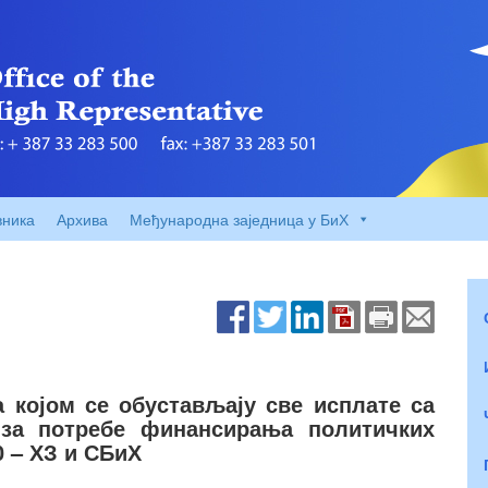
вника
Архива
Међународна заједница у БиХ
 којом се обустављају све исплате са
 за потребе финансирања политичких
0 – ХЗ и СБиХ