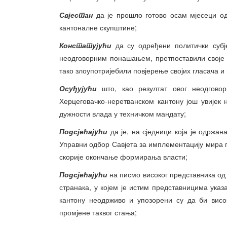
Свјестан
да је прошло готово осам мјесеци о
кантоналне скупштине;
Констатујући
да су одређени политички субје
неодговорним понашањем, претпоставили своје 
тако злоупотријебили повјерење својих гласача и
Осуђујући
што, као резултат овог неодгово
Херцеговачко-неретванском кантону још увијек 
дужности влада у техничком мандату;
Подсјећајући
да је, на сједници која је одржан
Управни одбор Савјета за имплементацију мира 
скорије окончање формирања власти;
Подсјећајући
на писмо високог представника од
странака, у којем је истим представницима ука
кантону неодрживо и упозорени су да би висо
промјене таквог стања;