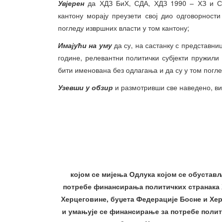
Увјерен
да ХДЗ БиХ, СДА, ХДЗ 1990 – ХЗ и СБи
кантону морају преузети свој дио одговорност
погледу извршних власти у том кантону;
Имајући на уму
да су, на састанку с представни
године, релевантни политички субјекти пружили
бити именована без одлагања и да су у том погле
Узевши у обзир
и размотривши све наведено, ви
којом се мијења Одлука којом се обустављ
потребе финансирања политичких странака Х
Херцеговине, буџета Федерације Босне и Хер
и умањује се финансирање за потребе полити