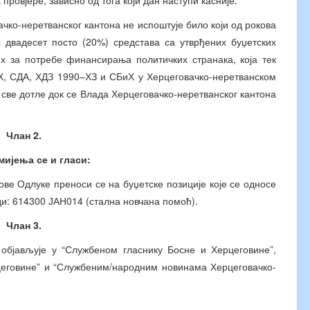
провјере, зависно од тога који дан наступи касније.
чко-неретванског кантона не испоштује било који од рокова
х двадесет посто (20%) средстава са утврђених буџетских
их за потребе финансирања политичких странака, која тек
иХ, СДА, ХДЗ 1990–ХЗ и СБиХ у Херцеговачко-неретванском
 све дотле док се Влада Херцеговачко-неретванског кантона
Члан 2.
мијења се и гласи:
ове Одлуке преноси се на буџетске позиције које се односе
ди: 614300 ЈАН014 (стална новчана помоћ).
Члан 3.
објављује у “Службеном гласнику Босне и Херцеговине”,
еговине” и “Службеним/народним новинама Херцеговачко-