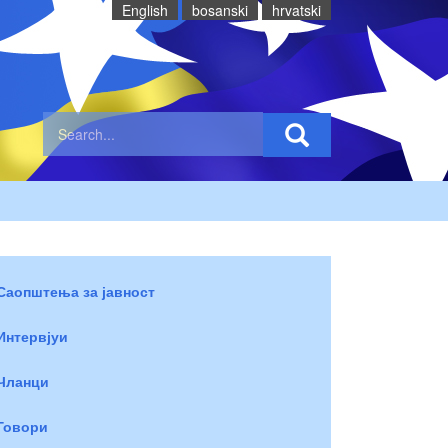
English
bosanski
hrvatski
Саопштења за јавност
Интервјуи
Чланци
Говори