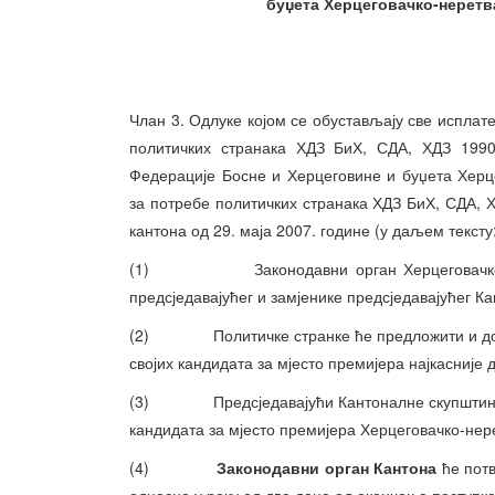
буџета Херцеговачко-неретва
Члан 3. Одлуке којом се обустављају све исплат
политичких странака ХДЗ БиХ, СДА, ХДЗ 199
Федерације Босне и Херцеговине и буџета Херц
за потребе политичких странака ХДЗ БиХ, СДА, 
кантона од 29. маја 2007. године (у даљем тексту:
(1) Законодавни орган Херцеговачко-нере
предсједавајућег и замјенике предсједавајућег Ка
(2) Политичке странке ће предложити и доста
својих кандидата за мјесто премијера најкасније д
(3) Предсједавајући Кантоналне скупштине ће
кандидата за мјесто премијера Херцеговачко-нерет
(4)
Законодавни орган Кантона
ће потв