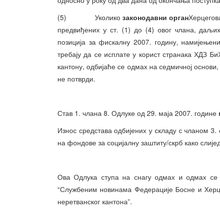
односно у року од два дана од окончања поступка 
(5) Уколико
законодавни орган
Херцегова
предвиђених у ст. (1) до (4) овог члана, даљи
позиција за фискалну 2007. годину, намијењен
требају да се исплате у корист странака ХДЗ Б
кантону, одбијаће се одмах на седмичној основи,
не потврди.
Став 1. члана 8. Одлуке од 29. маја 2007. године
Износ средстава одбијених у складу с чланом 3. 
на фондове за социјалну заштиту/скрб како слије
Ова Одлука ступа на снагу одмах и одмах се 
“Службеним новинама Федерације Босне и Херц
неретванског кантона”.