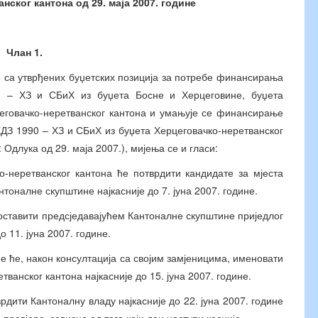
нског кантона од 29. маја 2007. године
Члан 1.
е са утврђених буџетских позиција за потребе финансирања
0 – ХЗ и СБиХ из буџета Босне и Херцеговине, буџета
еговачко-неретванског кантона и умањује се финансирање
ХДЗ 1990 – ХЗ и СБиХ из буџета Херцеговачко-неретванског
 Одлука од 29. маја 2007.), мијења се и гласи:
тванског кантона ће потврдити кандидате за мјеста
нтоналне скупштине најкасније до 7. јуна 2007. године.
вити предсједавајућем Кантоналне скупштине приједлог
о 11. јуна 2007. године.
, након консултација са својим замјеницима, именовати
ванског кантона најкасније до 15. јуна 2007. године.
рдити Кантоналну владу најкасније до 22. јуна 2007. године