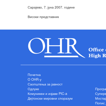
Сарајево, 7. јуна 2007. године Др. 
Високи представник
Почетна
O OHR-у
Саопштења за јавност
Одлуке
Прогр
Комуникеи и изјаве PIC-a
Суперв
Дејтонски мировни споразум
Мостар
Попис