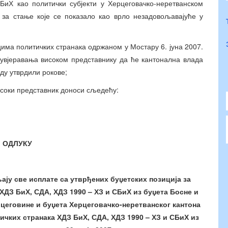
Х као политички субјекти у Херцеговачко-неретванском
и за стање које се показало као врло незадовољавајуће у
цима политичких странака одржаном у Мостару 6. јуна 2007.
 увјеравања високом представнику да ће кантонална влада
ду утврдили рокове;
соки представник доноси сљедећу:
ОДЛУКУ
ају све исплате са утврђених буџетских позиција за
ДЗ БиХ, СДА, ХДЗ 1990 – ХЗ и СБиХ из буџета Босне и
цеговине и буџета Херцеговачко-неретванског кантона
чких странака ХДЗ БиХ, СДА, ХДЗ 1990 – ХЗ и СБиХ из