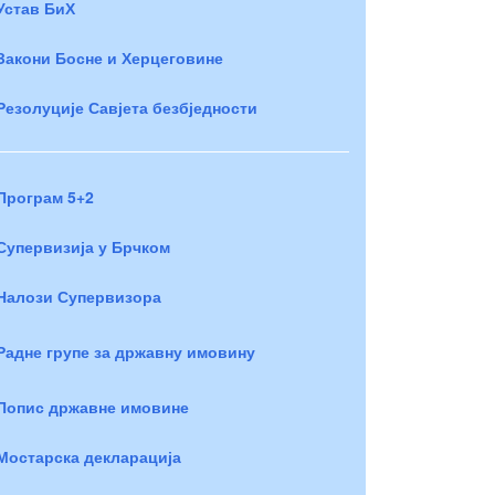
Устав БиХ
Закони Босне и Херцеговине
Резолуције Савјета безбједности
Програм 5+2
Супервизија у Брчком
Налози Супервизора
Радне групе за државну имовину
Попис државне имовине
Мостарска декларација