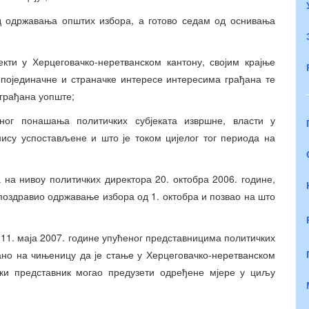
д одржавања општих избора, а готово седам од оснивања
кти у Херцеговачко-неретванском кантону, својим крајње
појединачне и страначке интересе интересима грађана те
 грађана уопште;
рног понашања политичких субјеката извршне, власти у
нису успостављене и што је током цијелог тог периода на
а на нивоу политичких директора 20. октобра 2006. године,
поздравио одржавање избора од 1. октобра и позвао на што
 11. маја 2007. године упућеног представницима политичких
зано на чињеницу да је стање у Херцеговачко-неретванском
ки представник могао предузети одређене мјере у циљу