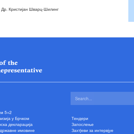
Кристијан Шварц-Шилинг
ам 5+2
изија у Брчком
Тендери
ска декларација
Запослење
 државне имовине
Захтjеви за интервјуе