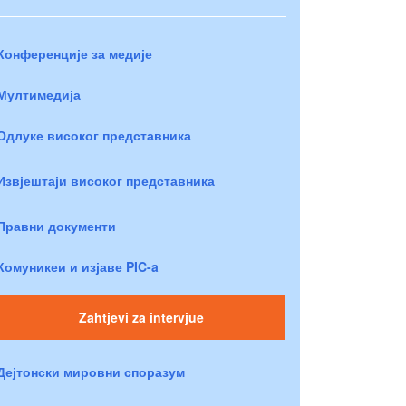
Конференције за медије
Мултимедија
Одлуке високог представника
Извјештаји високог представника
Правни документи
Комуникеи и изјаве PIC-a
Zahtjevi za intervjue
Дејтонски мировни споразум