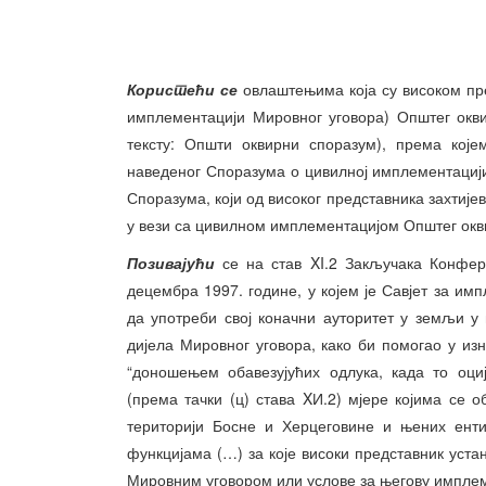
Користећи се
овлаштењима која су високом пр
имплементацији Мировног уговора) Општег окв
тексту: Општи оквирни споразум), према које
наведеног Споразума о цивилној имплементацији 
Споразума, који од високог представника захтије
у вези са цивилном имплементацијом Општег окв
Позивајући
се на став XI.2 Закључака Конфер
децембра 1997. године, у којем је Савјет за им
да употреби свој коначни ауторитет у земљи 
дијела Мировног уговора, како би помогао у и
“доношењем обавезујућих одлука, када то оци
(према тачки (ц) става XИ.2) мјере којима се 
територији Босне и Херцеговине и њених енти
функцијама (…) за које високи представник уста
Мировним уговором или услове за његову имплем