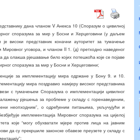
едставнику дана чланом V Анекса 10 (Споразум о цивилној
ирног споразума за мир у Босни и Херцеговини (у даљем
м је високи представник коначни ауторитет за тумачење
Мировног уговора, и чланом II 1. (д) претходно наведеног
ва да олакша рјешавање било којих потешкоћа које се појаве
ирног споразума за мир у Босни и Херцеговини;
енције за имплементацију мира одржане у Бону 9. и 10.
плементацију мира поздравио намјеру високог представника
у вези с тумачењем Споразума о имплементацији цивилног
зналажењу рјешења за проблеме у складу с горенаведеним,
јени неопходним”, о одређеним питањима, укључујући и
обезбјеђује имплементација Мировног споразума на цијелој
тета које “могу обухватати мјере против лица на јавним
нови да су прекршиле законске обавезе преузете у складу с
ентацију”;