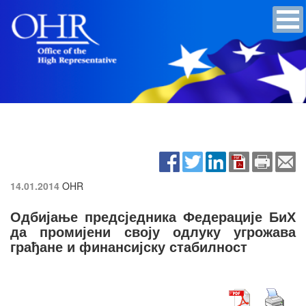
14.01.2014
OHR
Одбијање предсједника Федерације БиХ
да промијени своју одлуку угрожава
грађане и финансијску стабилност