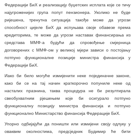
Федерацији БиХ и реализацију буџетских исплата које се тичу
најугроженијих група попут пензионера. Уколико не буде
ријешена, тренутна ситуација такође може да угрози
способност цијеле БиХ да испуњава своје обавезе према
кредиторима, те може да угрози наставак финансирања из
средстава ММФ-а будући да спровођење смјерница
договорених с ММФ-ом у великој мјери зависи о постојању
потпуно функционалне позиције министра финансија у
Федерацији БиХ.
Иако би било могуће измијенити неке појединачне законе,
како би се на тај начин краткорочно попуниле неке од
насталих празнина, таква процедура не би резултирала
свеобухватним рјешењем које би осигурало потпуно
функционалну позицију министра финансија и потпуно
функционално Министарство финансија Федерације БиХ.
Упорно одбијајући да поништи или измијени своју одлуку у
оваквим околностима, предсједник Будимир ће бити