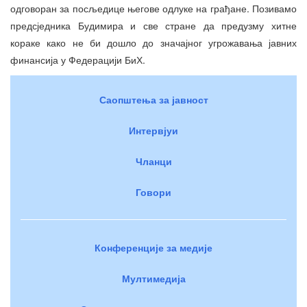
одговоран за посљедице његове одлуке на грађане. Позивамо
предсједника Будимира и све стране да предузму хитне
кораке како не би дошло до значајног угрожавања јавних
финансија у Федерацији БиХ.
Саопштења за јавност
Интервјуи
Чланци
Говори
Конференције за медије
Мултимедија