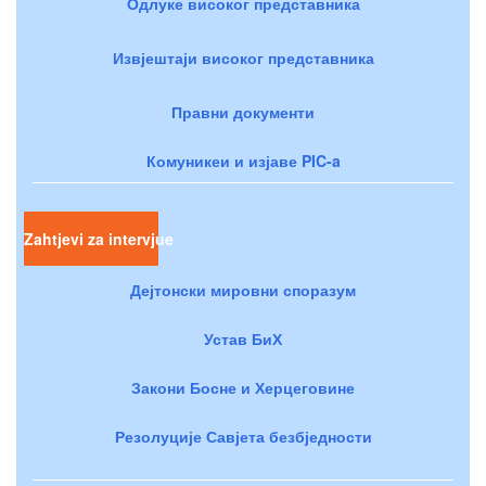
Одлуке високог представника
Извјештаји високог представника
Правни документи
Комуникеи и изјаве PIC-a
Zahtjevi za intervjue
Дејтонски мировни споразум
Устав БиХ
Закони Босне и Херцеговине
Резолуције Савјета безбједности