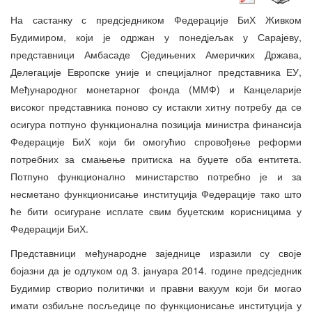
На састанку с предсједником Федерације БиХ Живком
Будимиром, који је одржан у понедјељак у Сарајеву,
представници Амбасаде Сједињених Америчких Држава,
Делегације Европске уније и специјалног представника ЕУ,
Међународног монетарног фонда (ММФ) и Канцеларије
високог представника поново су истакли хитну потребу да се
осигура потпуно функционална позиција министра финансија
Федерације БиХ који би омогућио спровођење реформи
потребних за смањење притиска на буџете оба ентитета.
Потпуно функционално министарство потребно је и за
несметано функционисање институција Федерације тако што
ће бити осигуране исплате свим буџетским корисницима у
Федерацији БиХ.
Представници међународне заједнице изразили су своје
бојазни да је одлуком од 3. јануара 2014. године предсједник
Будимир створио политички и правни вакуум који би могао
имати озбиљне посљедице по функционисање институција у