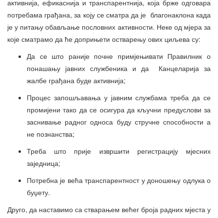
активнија, ефикаснија и транспарентнија, која брже одговара
потребама грађана, за коју се сматра да је благонаклона када
је у питању обављање пословних активности. Неке од мјера за
које сматрамо да ће доприњети остварењу ових циљева су:
Да се што раније почне примјењивати Правилник о
понашању јавних службеника и да Канцеларија за
жалбе грађана буде активнија;
Процес запошљавања у јавним службама треба да се
промијени тако да се осигура да кључни предуслови за
заснивање радног односа буду стручне способности а
не познанства;
Треба што прије извршити регистрацију мјесних
заједница;
Потребна је већа транспарентност у доношењу одлука о
буџету.
Друго, да наставимо са стварањем већег броја радних мјеста у