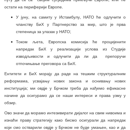
остати на периферији Европе.
У јуну, на самиту у Истамбулу, НАТО ће одлучити о
чланству БиХ у Партнерство за мир, што је прва
степеница за улазак у НАТО;
Током љета, Европска комисија ће процијенити
напредак БиХ у реализацији услова из Студије
изводљивости и одлучити да ли да препоручи
отпочињање преговора са БиХ.
Ентитети и БиХ морају да раде на тешким структуралним
реформама, усвајању нових закона и оснивању нових
институција; ми овдје у Брчком треба да нађемо ефикасне
начине да осигурамо да се наши интереси и права узму у
обзир.
Ово значи да морамо интезивирати дијалог на свим нивоима и
изнаћи праву стратегију како бисмо осигурали да напредак
који смо остварили овдје у Брчком не буде умањен, као и да