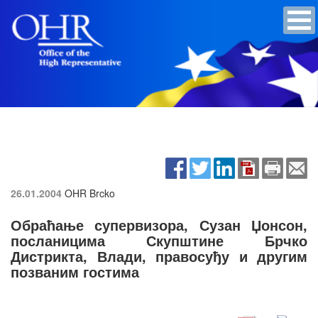
26.01.2004
OHR Brcko
Обраћање супервизора, Сузан Џонсон,
посланицима Скупштине Брчко
Дистрикта, Влади, правосуђу и другим
позваним гостима