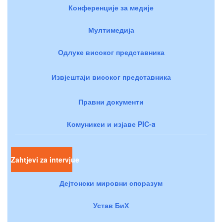
Конференције за медије
Мултимедија
Одлуке високог представника
Извјештаји високог представника
Правни документи
Комуникеи и изјаве PIC-a
Zahtjevi za intervjue
Дејтонски мировни споразум
Устав БиХ