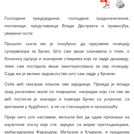
Господине предсједниче, господине градоначелниче,
посланици, представници Владе Дистрикта и правосуђа,
уважени гости:
Прошлог љета ми је понуђено да преузмем позицију
супервизора за Брчко. Што сам више сазнавала о томе, о
Коначној одлуци и значајним стварима које се овдје дешавају,
тиме сам постајала више заинтересована за ову позицију.
Сада ми је велико задовољство што сам овдје у Брчком.
Себе већ сматрам чланом ове заједнице. Премда је можда
град релативно мали по површини, напредак који сте сви ви
већ постигли је значајан и повезује Брчко са успјехом, са
кретањем у будућност, а не са стагнацијом и прошлошћу.
Прије него што наставим, жељела бих да одам признање на
изузетном послу који сте, заједно са мојим претходницима,
амбасадорима Фарандом, Метјузом и Кларком, и преданим