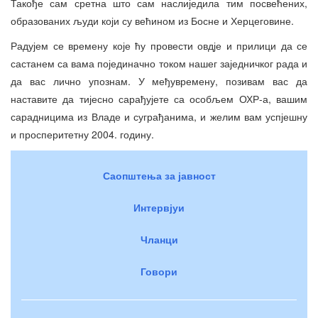
Такође сам сретна што сам наслиједила тим посвећених,
образованих људи који су већином из Босне и Херцеговине.
Радујем се времену које ћу провести овдје и прилици да се
састанем са вама појединачно током нашег заједничког рада и
да вас лично упознам. У међувремену, позивам вас да
наставите да тијесно сарађујете са особљем ОХР-а, вашим
сарадницима из Владе и суграђанима, и желим вам успјешну
и просперитетну 2004. годину.
Саопштења за јавност
Интервјуи
Чланци
Говори