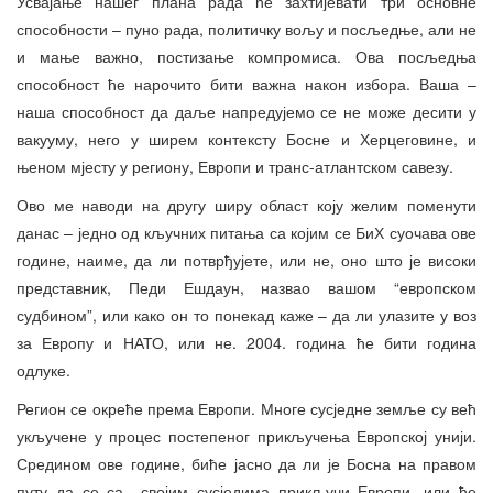
Усвајање нашег плана рада ће захтијевати три основне
способности – пуно рада, политичку вољу и посљедње, али не
и мање важно, постизање компромиса. Ова посљедња
способност ће нарочито бити важна након избора. Ваша –
наша способност да даље напредујемо се не може десити у
вакууму, него у ширем контексту Босне и Херцеговине, и
њеном мјесту у региону, Европи и транс-атлантском савезу.
Ово ме наводи на другу ширу област коју желим поменути
данас – једно од кључних питања са којим се БиХ суочава ове
године, наиме, да ли потврђујете, или не, оно што је високи
представник, Педи Ешдаун, назвао вашом “европском
судбином”, или како он то понекад каже – да ли улазите у воз
за Европу и НАТО, или не. 2004. година ће бити година
одлуке.
Регион се окреће према Европи. Многе сусједне земље су већ
укључене у процес постепеног прикључења Европској унији.
Средином ове године, биће јасно да ли је Босна на правом
путу да се са својим сусједима прикључи Европи, или ће