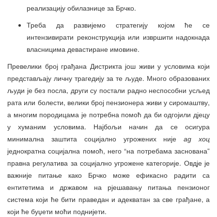
реализацију обилазнице за Брчко.
Треба да развијемо стратегију којом ће се
интензивирати реконструкција или извршити надокнада
власницима девастиране имовине.
Превелики број грађана Дистрикта још живи у условима који
представљају личну трагедију за те људе. Много образованих
људи је без посла, други су постали радно неспособни усљед
рата или болести, велики број пензионера живи у сиромаштву,
а многим породицама је потребна помоћ да би одгојили дјецу
у хуманим условима. Најбољи начин да се осигура
минимална заштита социјално угрожених није
ад хоц
једнократна социјална помоћ, него “на потребама заснована”
правна регулатива за социјално угрожене категорије. Овдје је
важније питање како Брчко може ефикасно радити са
ентитетима и државом на рјешавању питања пензионог
система који ће бити праведан и адекватан за све грађане, а
који ће буџети моћи поднијети.