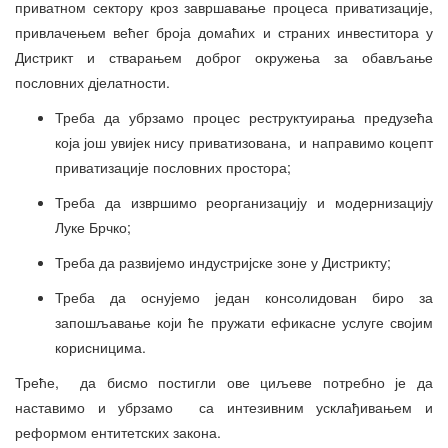
приватном сектору кроз завршавање процеса приватизације,
привлачењем већег броја домаћих и страних инвеститора у
Дистрикт и стварањем доброг окружења за обављање
пословних дјелатности.
Треба да убрзамо процес реструктуирања предузећа
која још увијек нису приватизована, и направимо коцепт
приватизације пословних простора;
Треба да извршимо реорганизацију и модернизацију
Луке Брчко;
Треба да развијемо индустријске зоне у Дистрикту;
Треба да оснујемо један консолидован биро за
запошљавање који ће пружати ефикасне услуге својим
корисницима.
Треће, да бисмо постигли ове циљеве потребно је да
наставимо и убрзамо са интезивним усклађивањем и
реформом ентитетских закона.