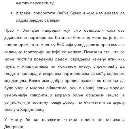
његову перспективу;
и треће, приоритете ОХР-а Брчко и како намјеравам да
радим заједно са вама.
Прво – Значајан напредак који смо остварили кроз ово
јединствено партнерство. Ви знате боље од мене да је Брчко
постао примјер за многе у БиХ чији углед далеко превазилази
величину територије на којој се налази. Показали сте шта се
може постићи преданим радом, сарадњом између етничких
група и иницијативом на локалном нивоу, спремношћу да
гледате напријед и искреним партнерством са међународном
заједницом. Брчко има добре предиспозиције да настави да
буде узор у многим областима, али о нашој причи морамо
увјерљивије говорити и морамо боље објаснити зашто је
успјех који је постигнут овдје добар за ентитете и за цијелу
Босну и Херцеговину.
У марту ће се навршити четири године од оснивања
Дистрикта.