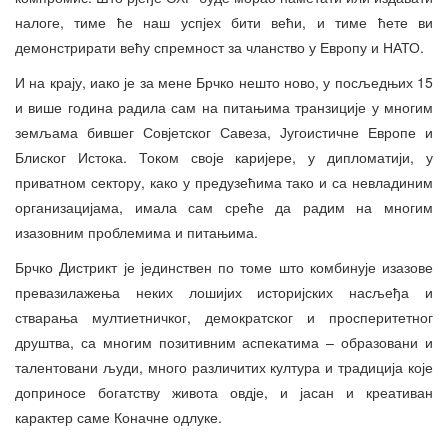
налоге, тиме ће наш успјех бити већи, и тиме ћете ви
демонстрирати већу спремност за чланство у Европу и НАТО.
И на крају, иако је за мене Брчко нешто ново, у посљедњих 15
и више година радила сам на питањима транзиције у многим
земљама бившег Совјетског Савеза, Југоистичне Европе и
Блиског Истока. Током своје каријере, у дипломатији, у
приватном сектору, како у предузећима тако и са невладиним
организацијама, имала сам среће да радим на многим
изазовним проблемима и питањима.
Брчко Дистрикт је јединствен по томе што комбинује изазове
превазилажења неких лошијих историјских насљеђа и
стварања мултиетничког, демократског и просперитетног
друштва, са многим позитивним аспекатима – образовани и
талентовани људи, много различитих култура и традиција које
доприносе богатству живота овдје, и јасан и креативан
карактер саме Коначне одлуке.