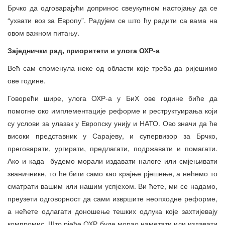
Брчко да одговарајући допринос свеукупном настојању да се
“ухвати воз за Европу”. Радујем се што ћу радити са вама на
овом важном питању.
Заједнички рад, приоритети и улога ОХР-а
Већ сам споменула неке од области које треба да ријешимо
ове године.
Говорећи шире, улога ОХР-а у БиХ ове године биће да
помогне око имплементације реформе и реструктуирања који
су услови за улазак у Европску унију и НАТО. Ово значи да ће
високи представник у Сарајеву, и супервизор за Брчко,
преговарати, ургирати, предлагати, подржавати и помагати.
Ако и када будемо морали издавати налоге или смјењивати
званичнике, то ће бити само као крајње рјешење, а нећемо то
сматрати вашим или нашим успјехом. Ви ћете, ми се надамо,
преузети одговорност да сами извршите неопходне реформе,
а нећете одлагати доношење тешких одлука које захтијевају
компромис. Што рјеђе ОХР буде морао наметати или издавати