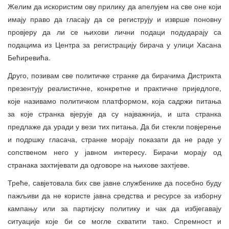
Желим да искористим ову прилику да апелујем на све оне који
имају право да гласају да се региструју и изврше поновну
провјеру да ли се њихови лични подаци подударају са
подацима из Центра за регистрацију бирача у улици Хасана
Бећиревића.
Друго, позивам све политичке странке да бирачима Дистрикта
презентују реалистичне, конкретне и практичне приједлоге,
које називамо политичком платформом, која садржи питања
за које странка вјерује да су најважнија, и шта странка
предлаже да уради у вези тих питања. Да би стекли повјерење
и подршку гласача, странке морају показати да не раде у
сопственом него у јавном интересу. Бирачи морају од
странака захтијевати да одговоре на њихове захтјеве.
Треће, савјетовала бих све јавне службенике да посебно буду
пажљиви да не користе јавна средства и ресурсе за изборну
кампању или за партијску политику и чак да избјегавају
ситуације које би се могле схватити тако. Спремност и