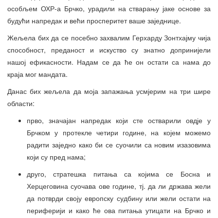
особљем ОХР-а Брчко, урадили на стварању јаке основе за
будући напредак и већи просперитет ваше заједнице.
Жељела бих да се посебно захвалим Герхарду Зонтхајму чија
способност, преданост и искуство су знатно допринијели
нашој ефикасности. Надам се да ће он остати са нама до
краја мог мандата.
Данас бих жељела да моја запажања усмјерим на три шире
области:
прво, значајан напредак који сте остварили овдје у
Брчком у протекле четири године, на којем можемо
радити заједно како би се суочили са новим изазовима
који су пред нама;
друго, стратешка питања са којима се Босна и
Херцеговина суочава ове године, тј. да ли држава жели
да потврди своју европску судбину или жели остати на
периферији и како ће ова питања утицати на Брчко и