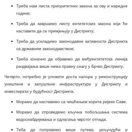
Треба нам листа приоритетних закона за ову и наредне
године;
Треба да завршимо листу ентитетских закона који ће
наставити да се примјењују у Дистрикту;
Треба да ускладимо законодавне активности Дистрикта
са државним законодавством;
Треба коначно да објавимо да међуентитетска линија
раздвајања више нема правну снагу у Брчко Дистрикту.
Четврто, потребно је уложити доста напора у реконструкцију
уништене и запуштене инфраструктуре у Дистрикту и
инвестирати у будућност Дистрикта.
Морамо да наставимо са чишћењем корита ријеке Саве.
Морамо да спроведемо кључна побољшања система
водоснабдијевања и одлагања чврстог отпада.
Теба да поправимо више путева, укључујући и