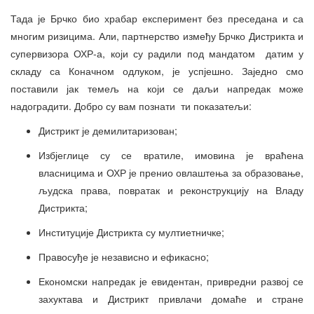
Тада је Брчко био храбар експеримент без преседана и са
многим ризицима. Али, партнерство између Брчко Дистрикта и
супервизора ОХР-а, који су радили под мандатом датим у
складу са Коначном одлуком, је успјешно. Заједно смо
поставили јак темељ на који се даљи напредак може
надоградити. Добро су вам познати ти показатељи:
Дистрикт је демилитаризован;
Избјеглице су се вратиле, имовина је враћена
власницима и ОХР је пренио овлаштења за образовање,
људска права, повратак и реконструкцију на Владу
Дистрикта;
Институције Дистрикта су мултиетничке;
Правосуђе је независно и ефикасно;
Економски напредак је евидентан, привредни развој се
захуктава и Дистрикт привлачи домаће и стране