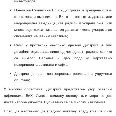
инвеститоре;
Прелазна Скупштина Брчко Дистрикта је донијела преко
сто закона и амандмана. Ви, а не ентитети, држава или
међународна заједница, сте радили и успјели ријешити
многа осјетљива питања, од давања имена улицама до
споменика на јавним мјестима;
Само у протеклих неколико мјесеци Дистрикт је био
домаћин окупљања више од четрдесет градоначелника
са цијелог Балкана и дао подршку одржавању
позоришног фестивала и сајма;
Дистрикт је члан два европска регионална удружења
општина;
У многим областима, Дистрикт представља узор осталим
дијеловима БиХ. Имамо солидну основу, али мора се још
доста напора уложити. Суочавамо се са многим изазовима.
Прво, да наставимо да градимо локалну владу која ће бити