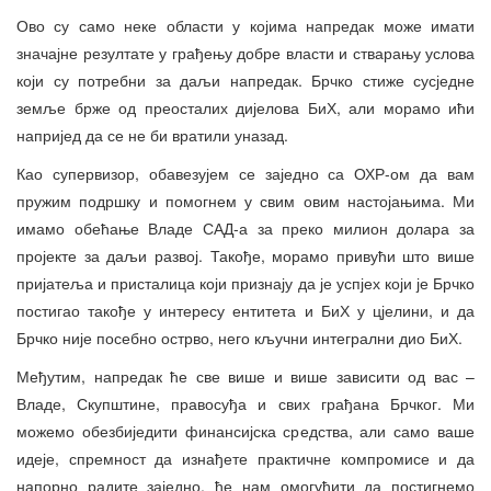
Ово су само неке области у којима напредак може имати
значајне резултате у грађењу добре власти и стварању услова
који су потребни за даљи напредак. Брчко стиже сусједне
земље брже од преосталих дијелова БиХ, али морамо ићи
напријед да се не би вратили уназад.
Као супервизор, обавезујем се заједно са ОХР-ом да вам
пружим подршку и помогнем у свим овим настојањима. Ми
имамо обећање Владе САД-а за преко милион долара за
пројекте за даљи развој. Такође, морамо привући што више
пријатеља и присталица који признају да је успјех који је Брчко
постигао такође у интересу ентитета и БиХ у цјелини, и да
Брчко није посебно острво, него кључни интегрални дио БиХ.
Међутим, напредак ће све више и више зависити од вас –
Владе, Скупштине, правосуђа и свих грађана Брчког. Ми
можемо обезбиједити финансијска средства, али само ваше
идеје, спремност да изнађете практичне компромисе и да
напорно радите заједно, ће нам омогућити да постигнемо