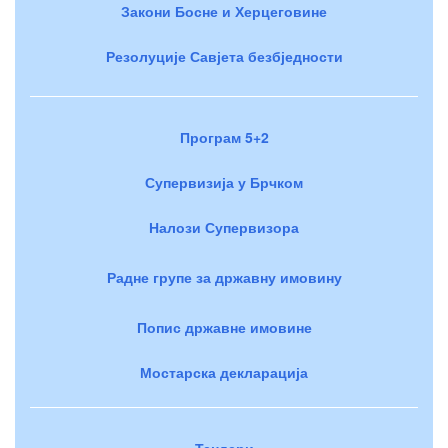
Закони Босне и Херцеговине
Резолуције Савјета безбједности
Програм 5+2
Супервизија у Брчком
Налози Супервизора
Радне групе за државну имовину
Попис државне имовине
Мостарска декларација
Тендери