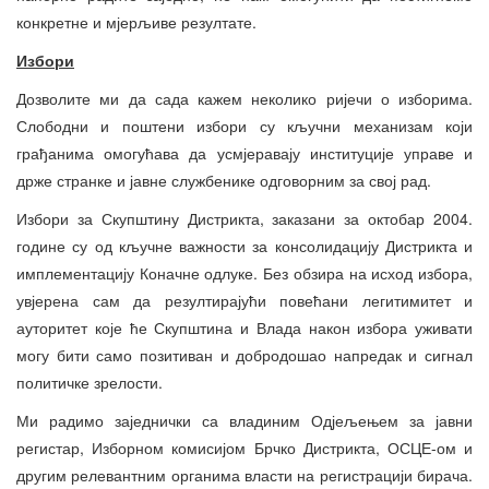
конкретне и мјерљиве резултате.
Избори
Дозволите ми да сада кажем неколико ријечи о изборима.
Слободни и поштени избори су кључни механизам који
грађанима омогућава да усмјеравају институције управе и
држе странке и јавне службенике одговорним за свој рад.
Избори за Скупштину Дистрикта, заказани за октобар 2004.
године су од кључне важности за консолидацију Дистрикта и
имплементацију Коначне одлуке. Без обзира на исход избора,
увјерена сам да резултирајући повећани легитимитет и
ауторитет које ће Скупштина и Влада након избора уживати
могу бити само позитиван и добродошао напредак и сигнал
политичке зрелости.
Ми радимо заједнички са владиним Одјељењем за јавни
регистар, Изборном комисијом Брчко Дистрикта, ОСЦЕ-ом и
другим релевантним органима власти на регистрацији бирача.