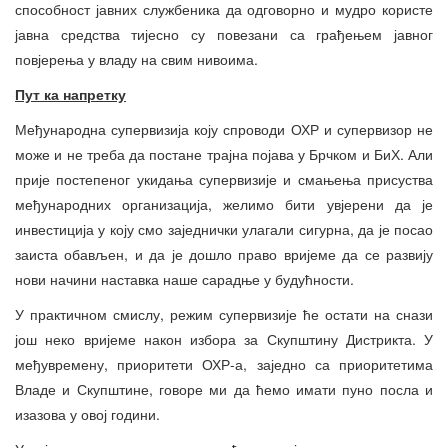
способност јавних службеника да одговорно и мудро користе
јавна средства тијесно су повезани са грађењем јавног
повјерења у владу на свим нивоима.
Пут ка напретку
Међународна супервизија коју спроводи ОХР и супервизор не
може и не треба да постане трајна појава у Брчком и БиХ. Али
прије постепеног укидања супервизије и смањења присуства
међународних организација, желимо бити увјерени да је
инвестиција у коју смо заједнички улагали сигурна, да је посао
заиста обављен, и да је дошло право вријеме да се развију
нови начини наставка наше сарадње у будућности.
У практичном смислу, режим супервизије ће остати на снази
још неко вријеме након избора за Скупштину Дистрикта. У
међувремену, приоритети ОХР-а, заједно са приоритетима
Владе и Скупштине, говоре ми да ћемо имати пуно посла и
изазова у овој години.