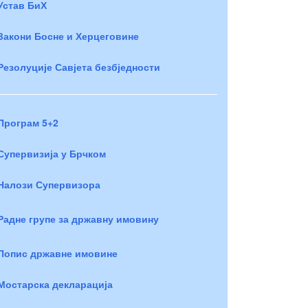
Устав БиХ
Закони Босне и Херцеговине
Резолуције Савјета безбједности
Програм 5+2
Супервизија у Брчком
Налози Супервизора
Радне групе за државну имовину
Попис државне имовине
Мостарска декларација