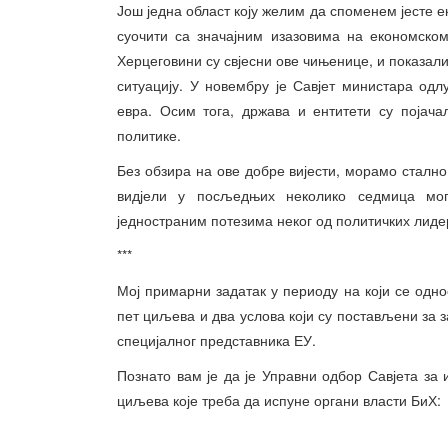
Још једна област коју желим да споменем јесте е
суочити са значајним изазовима на економско
Херцеговини су свјесни ове чињенице, и показали
ситуацију. У новембру је Савјет министара одл
евра. Осим тога, држава и ентитети су појач
политике.
Без обзира на ове добре вијести, морамо стално
видјели у посљедњих неколико седмица мо
једностраним потезима неког од политичких лиде
***
Мој примарни задатак у периоду на који се одно
пет циљева и два услова који су постављени за 
специјалног представника ЕУ.
Познато вам је да је Управни одбор Савјета за
циљева које треба да испуне органи власти БиХ: