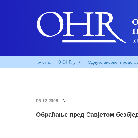
Почетна
O OHR-у
Одлуке високог предста
05.12.2008
UN
Обраћање пред Савјетом безбје