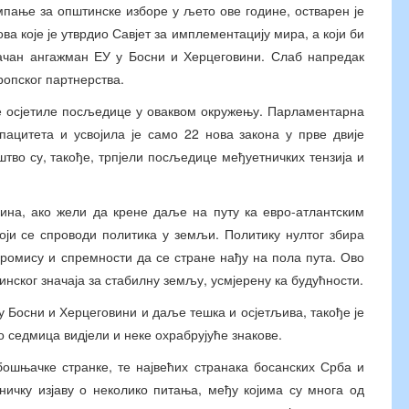
пање за општинске изборе у љето ове године, остварен је
а које је утврдио Савјет за имплементацију мира, а који би
јачан ангажман ЕУ у Босни и Херцеговини. Слаб напредак
ропског партнерства.
је осјетиле посљедице у оваквом окружењу. Парламентарна
пацитета и усвојила је само 22 нова закона у прве двије
тво су, такође, трпјели посљедице међуетничких тензија и
ина, ако жели да крене даље на путу ка евро-атлантским
оји се спроводи политика у земљи. Политику нултог збира
ромису и спремности да се стране нађу на пола пута. Ово
инског значаја за стабилну земљу, усмјерену ка будућности.
 у Босни и Херцеговини и даље тешка и осјетљива, такође је
 седмица видјели и неке охрабрујуће знакове.
бошњачке странке, те највећих странака босанских Срба и
ничку изјаву о неколико питања, међу којима су многа од