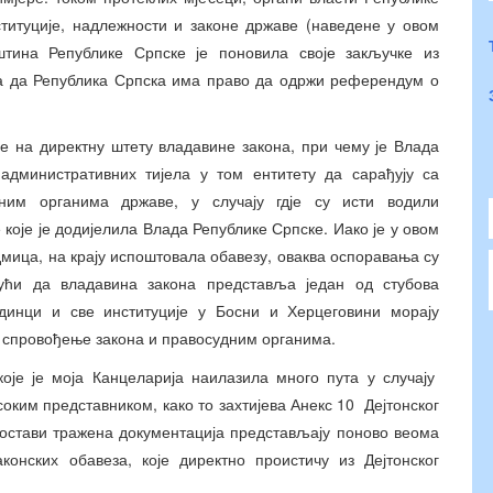
титуције, надлежности и законе државе (наведене у овом
штина Републике Српске је поновила своје закључке из
ра да Република Српска има право да одржи референдум о
ре на директну штету владавине закона, при чему је Влада
административних тијела у том ентитету да сарађују са
ним органима државе, у случају гдје су исти водили
 које је додијелила Влада Републике Српске. Иако је у овом
дмица, на крају испоштовала обавезу, оваква оспоравања су
ући да владавина закона представља један од стубова
динци и све институције у Босни и Херцеговини морају
 спровођење закона и правосудним органима.
које је моја Канцеларија наилазила много пута у случају
оким представником, како то захтијева Анекс 10 Дејтонског
достави тражена документација представљају поново веома
нских обавеза, које директно проистичу из Дејтонског