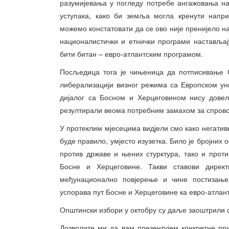
разумијевања у погледу потребе ангажовања н
уступака, како би земља могла кренути напри
можемо констатовати да се ово није пренијело на
националистички и етнички програми настављај
бити битан – евро-атлантским програмом.
Посљедица тога је чињеница да потписивање С
либерализацији визног режима са Европском у
дијалог са Босном и Херцеговином нису довел
резултирали веома потребним замахом за спро
У протеклим мјесецима видјели смо како негатив
буде правило, умјесто изузетка. Било је бројних
против државе и њених стурктура, тако и проти
Босне и Херцеговине. Такви ставови директ
међунационално повјерење и чине постизањ
успорава пут Босне и Херцеговине ка евро-атлан
Општински избори у октобру су даље заоштрили 
Дозволите ми да вам презентујем конкретне при