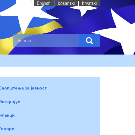
English
bosanski
hrvatski
Саопштења за јавност
Интервјуи
Чланци
Говори