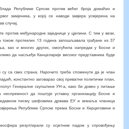
 Влада Републике Српске против већег броја домаћих и
рвог замјеника, у којој се наводи завјера усмјерена на
ав случај.
те против међународне заједнице у цјелини. С тим у вези,
ја током протеклих 13 година запошљавала грађане из 37
а, као и многих других, омогућила напредак у Босни и
волимо да насљеђе Канцеларије високог представника буде
 су са свих страна. Нарочито треба споменути да је члан
јџић, константно заговарао свој приватни политички план,
 попут Генералне скупштине УН-а, како би довео у питање
 неспремност да поштује уставну организацију Босне и
м недавном писму шефовима држава ЕУ и земаља чланица
повјерења Републике Српске према Босни и Херцеговини и
мосфера резултирали су осјетним падом у спровођењу