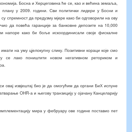
кономија. Босна и Херцеговина ће се, као и већина земаља,
м плану у 2009. години. Сви политички лидери у Босни и
 су спремност да предузму мјере како би одговорили на ову
учио да повећа гаранције за банковне депозите на 10,000
али напоре како би боље искоординисали своје фискалне
 имати на уму цјелокупну слику. Позитивни кораци које смо
гу се лако поништити новом негативном реториком и
ра.
си овај извјештај био је да омогућим да органи БиХ испуне
затварање OHR-а и његову транзицију у ојачану Канцеларију
 имплементацију мира у фебруару ове године поставио пет