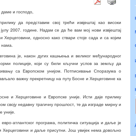
 даме и господо,
илику да представим свој трећи извјештај као високи
јулу 2007. године. Надам се да ће вам мој нови извјештај
и Херцеговини, односно како ствари стоје сада и са којим
д нама.
еговина је, након дугих кашњења и великог међународног
форми полиције, који су били кључни услов за земљу да
живању са Европском унијом. Потписивање Споразума о
тављало важну прекретницу на путу Босне и Херцеговине ка
осне и Херцеговине и Европске уније. Исти даје прилику
ом своју недавну трагичну прошлост, те да изграде мирну и
е уније.
 евро-атлантског програма, политичка ситуација и даље је
 и Херцеговини и даље присутни. Још увијек нема довољно