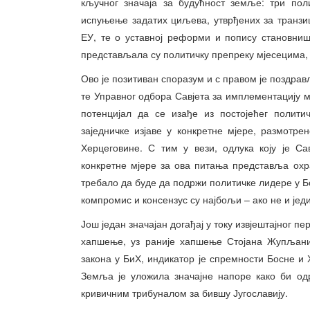
кључног значаја за будућност земље: три пол
испуњење задатих циљева, утврђених за транзиц
ЕУ, те о уставној реформи и попису становни
представљала су политичку препреку мјесецима, 
Ово је позитиван споразум и с правом је поздра
те Управног одбора Савјета за имплементацију ми
потенцијал да се изађе из постојећег полити
заједничке изјаве у конкретне мјере, размотре
Херцеговине. С тим у вези, одлука коју је С
конкретне мјере за ова питања представља охра
требало да буде да подржи политичке лидере у Б
компромис и консензус су најбољи – ако не и јед
Још један значајан догађај у току извјештајног п
хапшење, уз раније хапшење Стојана Жупљанин
закона у БиХ, индикатор је спремности Босне и
Земља је уложила значајне напоре како би о
кривичним трибуналом за бившу Југославију.