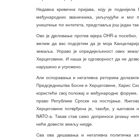
Недавна кривична пријава, коју је поднијела
међународних званичника, укључујући и мог п
уништење тог ентитета, представља још један так
Ово је дјеловање против мјера OHR-а посебно, 
желим да вас подсјетим да је моја Канцелари
земаља. Управо је опредијељеност ових земаљ
Херцеговини. И наша је одговорност да не доз
нарушено и угрожено.
Али оспоравања и негативна реторика долазили
Предсједништва Босне и Херцеговине, Харис Сила
користећи свој положај и међународне форуме,
право Републике Српске на постојање. Његова
Херцеговине потврђена је, такође, у његово
NATO-а. Такав став само доприноси јачању не
неће довести земљу нигдје.
Сва ова дешавања и негативна политичка ат