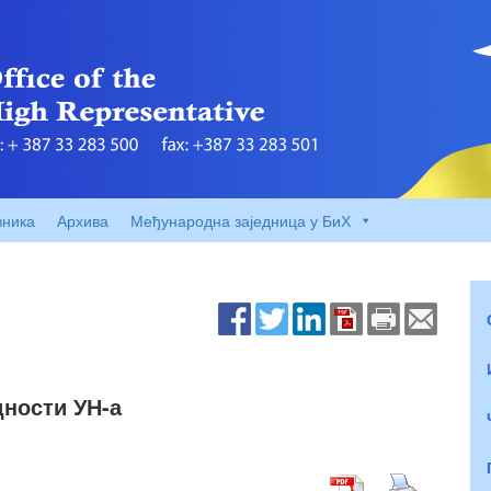
вника
Архива
Међународна заједница у БиХ
дности УН-а