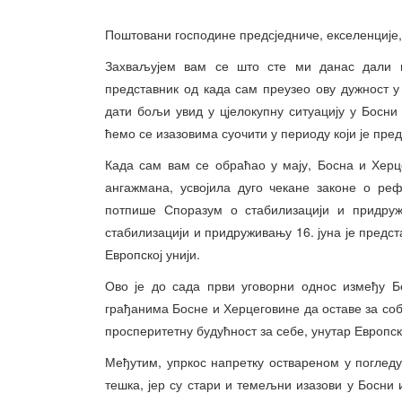
Поштовани господине предсједниче, екселенције,
Захваљујем вам се што сте ми данас дали пр
представник од када сам преузео ову дужност у 
дати бољи увид у цјелокупну ситуацију у Босни 
ћемо се изазовима суочити у периоду који је пре
Када сам вам се обраћао у мају, Босна и Херц
ангажмана, усвојила дуго чекане законе о ре
потпише Споразум о стабилизацији и придру
стабилизацији и придруживању 16. јуна је предс
Европској унији.
Ово је до сада први уговорни однос између Б
грађанима Босне и Херцеговине да оставе за соб
просперитетну будућност за себе, унутар Европск
Међутим, упркос напретку оствареном у погледу
тешка, јер су стари и темељни изазови у Босни