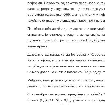
реформи. Нарочито, од почетка предизборне кам
слаб напредак у испуњењу пет циљева и два услов
омогућили затварање OHR-а и транзицију у по
такође је остварен у рјешавању приоритета из Ев
Посебно треба истаћи да су државне институци
скупштина је очигледно радила испод својих ка
године мандата. Савјет министара и Предсједниш
неповјерења.
Дозволите да нагласим да ће Босна и Херцегов
интеграцијама, морати да промијени начин на к
мораће да замијени политика заснована на комп
не могу довољно снажно нагласити. То је од сушт
Међутим, иако је јасно да је политичка ситуација
важно нагласити да смо током протеклих неколико
8. новембра ове године, предсједници највеће 
Хрвата (СДА, СНСД и ХДЗ) усагласили су Зајед