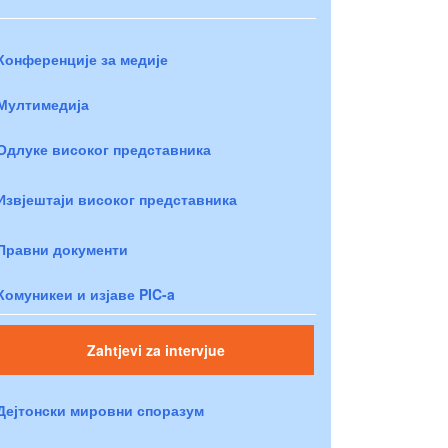
Конференције за медије
Мултимедија
Одлуке високог представника
Извјештаји високог представника
Правни документи
Комуникеи и изјаве PIC-a
Zahtjevi za intervjue
Дејтонски мировни споразум