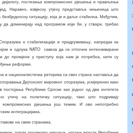
а дијалогу, постизања компромисних рјешења и прављења
јед. Наравно, извјесну утјеху представља чињеница што
 безбједносну ситуацију, која је и даље стабилна. Међутим,
у да доминирају над програмом који би, у ствари, требао
поразума о стабилизацији и придруживању, напредак ка
нијом и одлука NATO савеза да се отпочне интензивирани
и до промјене у приступу која нам је потребна, нити су
вођење реформи.
на и националистичка реторика са свих страна наставља да
 оспоравања Дејтонског мировног споразума, усмјерених како
в постојања Републике Српске као једног од два ентитета
но утичу на политичку ситуацију, тако што подривају
е компромисних рјешења још тежим. И ово непотребно
тским интеграцијама.
ставове на свим странама.
мјере: током протеклих мјесеци, органи власти Републике