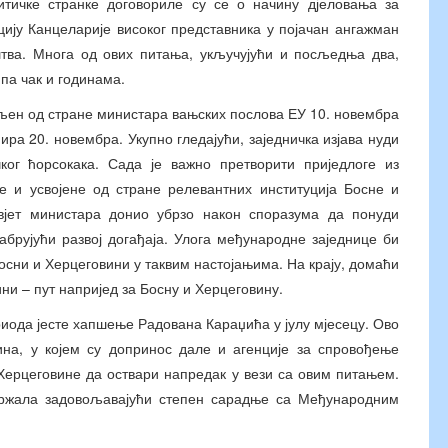
итичке странке договориле су се о начину дјеловања за
ију Канцеларије високог представника у појачан ангажман
штва. Многа од ових питања, укључујући и посљедња два,
па чак и годинама.
вљен од стране министара вањских послова ЕУ 10. новембра
ра 20. новембра. Укупно гледајући, заједничка изјава нуди
чког ћорсокака. Сада је важно претворити приједлоге из
не и усвојене од стране релевантних институција Босне и
авјет министара донио убрзо након споразума да понуди
брујући развој догађаја. Улога међународне заједнице би
осни и Херцеговини у таквим настојањима. На крају, домаћи
ини – пут напријед за Босну и Херцеговину.
ериода јесте хапшење Радована Караџића у јулу мјесецу. Ово
а, у којем су допринос дале и агенције за спровођење
 Херцеговине да оствари напредак у вези са овим питањем.
држала задовољавајући степен сарадње са Међународним