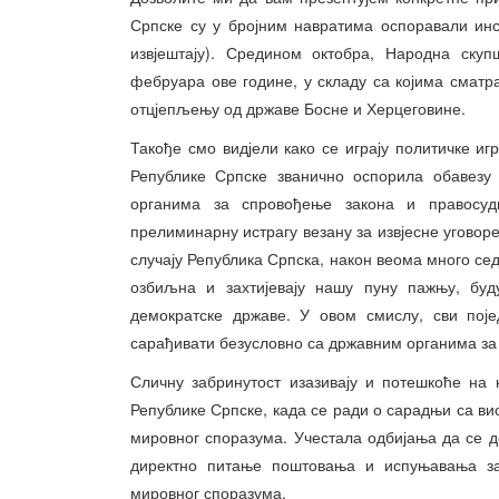
Српске су у бројним навратима оспоравали инс
извјештају). Средином октобра, Народна скуп
фебруара ове године, у складу са којима смат
отцјепљењу од државе Босне и Херцеговине.
Такође смо видјели како се играју политичке иг
Републике Српске званично оспорила обавезу 
органима за спровођење закона и правосуд
прелиминарну истрагу везану за извјесне уговоре
случају Република Српска, након веома много се
озбиљна и захтијевају нашу пуну пажњу, буд
демократске државе. У овом смислу, сви поје
сарађивати безусловно са државним органима за
Сличну забринутост изазивају и потешкоће на 
Републике Српске, када се ради о сарадњи са вис
мировног споразума. Учестала одбијања да се 
директно питање поштовања и испуњавања зако
мировног споразума.