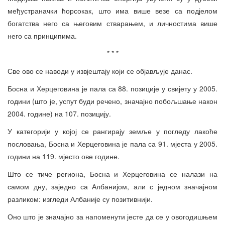
међустраначки ћорсокак, што има више везе са подјелом
богатства него са његовим стварањем, и личностима више
него са принципима.
* * *
Све ово се наводи у извјештају који се објављује данас.
Босна и Херцеговина је пала са 88. позиције у свијету у 2005.
години (што је, успут буди речено, значајно побољшање након
2004. године) на 107. позицију.
У категорији у којој се рангирају земље у погледу лакоће
пословања, Босна и Херцеговина је пала са 91. мјеста у 2005.
години на 119. мјесто ове године.
Што се тиче региона, Босна и Херцеговина се налази на
самом дну, заједно са Албанијом, али с једном значајном
разликом: изгледи Албаније су позитивнији.
Оно што је значајно за напоменути јесте да се у овогодишњем