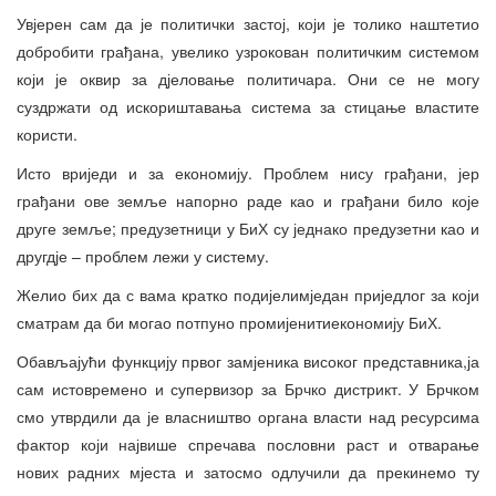
Увјерен сам да је политички застој, који је толико наштетио
добробити грађана, увелико узрокован политичким системом
који је оквир за дјеловање политичара. Они се не могу
суздржати од искориштавања система за стицање властите
користи.
Исто вриједи и за економију. Проблем нису грађани, јер
грађани ове земље напорно раде као и грађани било које
друге земље; предузетници у БиХ су једнако предузетни као и
другдје – проблем лежи у систему.
Желио бих да с вама кратко подијелимједан приједлог за који
сматрам да би могао потпуно промијенитиекономију БиХ.
Обављајући функцију првог замјеника високог представника,ја
сам истовремено и супервизор за Брчко дистрикт. У Брчком
смо утврдили да је власништво органа власти над ресурсима
фактор који највише спречава пословни раст и отварање
нових радних мјеста и затосмо одлучили да прекинемо ту