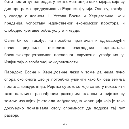
бити постигнут напредак у имплементацији ових мјера, које су
дио програма придруживања Европској унији. Оне су, такође,
у складу с чланом 1. Устава Босне и Херцеговине, који
предвиђа успоставу јединственог економског простора и
слободно кретање роба, услуга и људи.
Овим би се, такође, на посебно практичан и одговарајући
начин ријешило неколико очигледних недостатака
босанскохерецеговачког пословног окружења утврђених у
Извјештају о глобалној конкурентности.
Парадокс Босне и Херецговине лежи у томе да нема пуно
спора око онога што је потребно учинити како би ова земља
постала конкуретнија. Ријетке су земље које се могу похвалити
тако пажљиво разрађеним развојним планом и ријетке су
земље иза којих је стајала међународна коалиција која је тако
досљедно показивала своју спремност да подржи тај пут
развоја.
***