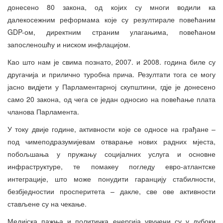
донесено 80 закона, од којих су многи водили ка
далекосежним реформама које су резултирале повећаним
GDP-ом, директним страним улагањима, повећаном
запосленошћу и ниском инфлацијом.
Као што нам је свима познато, 2007. и 2008. година биле су
другачија и прилично туробна прича. Резултати тога се могу
јасно видјети у Парламентарној скупштини, гдје је донесено
само 20 закона, од чега се један односио на повећање плата
чланова Парламента.
У току двије године, активности које се односе на грађане –
под чимеподразумијевам отварање нових радних мјеста,
побољшања у пружању социјалних услуга и основне
инфраструктуре, те помакеу погледу евро-атлантске
интеграције, што може понудити гаранцију стабилности,
безбједностии просперитета – дакле, све ове активности
стављене су на чекање.
Медијска пажња и политичка енергија увучени су у дубоки