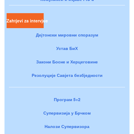
Zahtjevi za intervjue
Дејтонски мировни споразум
Устав БиХ
Закони Босне и Херцеговине
Резолуције Савјета безбједности
Програм 5+2
Супервизија у Брчком
Налози Супервизора