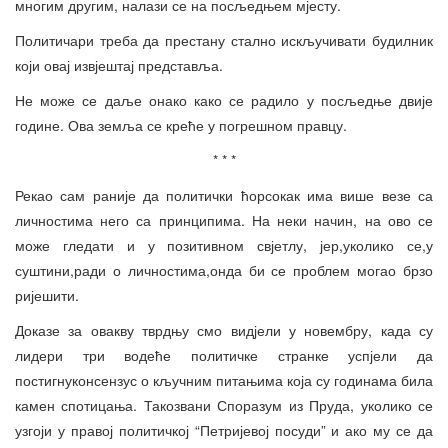
многим другим, налази се на посљедњем мјесту.
Политичари треба да престану стално искључивати будилник
који овај извјештај представља.
Не може се даље онако како се радило у посљедње двије
године. Ова земља се креће у погрешном правцу.
* * *
Рекао сам раније да политички ћорсокак има више везе са
личностима него са принципима. На неки начин, на ово се
може гледати и у позитивном свјетлу, јер,уколико се,у
суштини,ради о личностима,онда би се проблем могао брзо
ријешити.
Доказе за овакву тврдњу смо видјели у новембру, када су
лидери три водеће политичке странке успјели да
постигнуконсензус о кључним питањима која су годинама била
камен спотицања. Такозвани Споразум из Пруда, уколико се
узгоји у правој политичкој “Петријевој посуди” и ако му се да