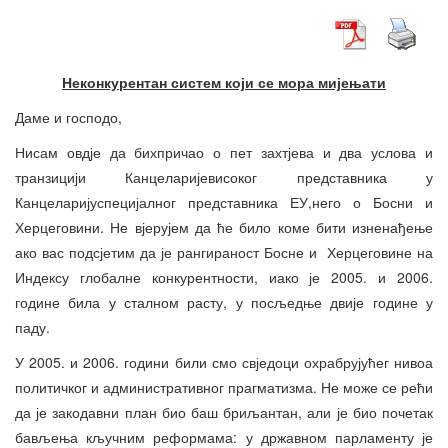
Неконкурентан систем који се мора мијењати
Даме и господо,
Нисам овдје да бихпричао о пет захтјева и два услова и
транзицији Канцеларијевисоког представника у
Канцеларијуспецијалног представника ЕУ,него о Босни и
Херцеговини. Не вјерујем да ће било коме бити изненађење
ако вас подсјетим да је рангираност Босне и Херцеговине на
Индексу глобалне конкурентности, иако је 2005. и 2006.
године била у сталном расту, у посљедње двије године у
паду.
У 2005. и 2006. години били смо свједоци охрабрујућег нивоа
политичког и административног прагматизма. Не може се рећи
да је закодавни план био баш бриљантан, али је био почетак
бављења кључним реформама: у државном парламенту је