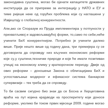
законодавна суштина, могао би ојачати капацитете државних
институција да се припреме за интеграцију у НАТО и ЕУ и
тиме ријеше неке од горућих проблема који су наглашени у
Извјештају о глобалној конкурентности.
Али,ако се Споразум из Пруда имплементира у потпуности у
прихватљивој и задовољавајућој форми, то,само по себи,неће
учинити БиХ конкурентнијом. Потребно је учинити далеко
више. Прије нешто више од годину дана, три премијера су се
договорила да спроведу низ кључних економских реформи
које су,у суштини,техничке природе и које ће имати позитиван
утицај на економску климу у краткорочном периоду. Двије од
ових реформи – доношење Закона о облигацијама БиХ и
успостављање модерног и ефикасног система банкарске
супервизије – тек треба да се спроведу.
То би сасвим сигурно био знак да се Босна и Херцеговина
враћа на пут којина крајуводи ка просперитету који доносе
реформе, уколико би током првих мјесеци 2009. године могао