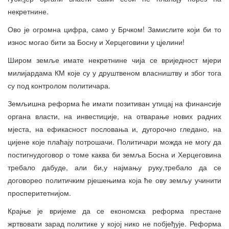
некретнине.
Ово је огромна цифра, само у Брчком! Замислите који би то
износ могао бити за Босну и Херцеговини у цјелини!
Широм земље имате некретнине чија се вриједност мјери
милијардама КМ које су у друштвеном власништву и због тога
су под контролом политичара.
Земљишна реформа ће имати позитиван утицај на финансије
органа власти, на инвестиције, на отварање нових радних
мјеста, на ефикасност пословања и, дугорочно гледано, на
цијене које плаћају потрошачи. Политичари можда не могу да
постигнудоговор о томе каква би земља Босна и Херцеговина
требало дабуде, али би,у најмању руку,требало да се
договорео политичким рјешењима која ће ову земљу учинити
просперитетнијом.
Крајње је вријеме да се економска реформа престане
жртвовати зарад политике у којој нико не побјеђује. Реформа