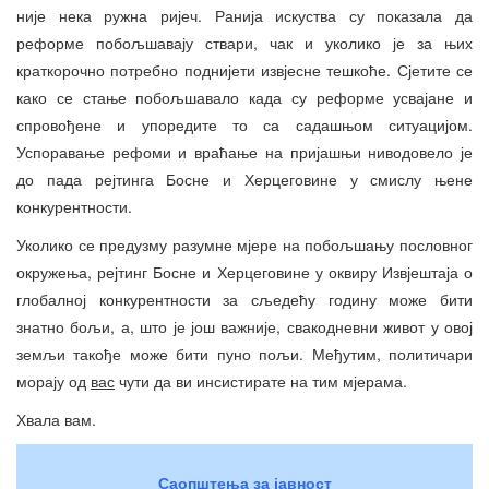
није нека ружна ријеч. Ранија искуства су показала да
реформе побољшавају ствари, чак и уколико је за њих
краткорочно потребно поднијети извјесне тешкоће. Сјетите се
како се стање побољшавало када су реформе усвајане и
спровођене и упоредите то са садашњом ситуацијом.
Успоравање рефоми и враћање на пријашњи ниводовело је
до пада рејтинга Босне и Херцеговине у смислу њене
конкурентности.
Уколико се предузму разумне мјере на побољшању пословног
окружења, рејтинг Босне и Херцеговине у оквиру Извјештаја о
глобалној конкурентности за сљедећу годину може бити
знатно бољи, а, што је још важније, свакодневни живот у овој
земљи такође може бити пуно пољи. Међутим, политичари
морају од
вас
чути да ви инсистирате на тим мјерама.
Хвала вам.
Саопштења за јавност