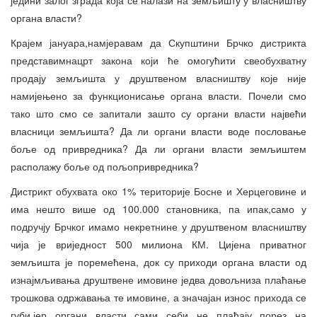
органа власти?
Крајем јануара,намјеравам да Скупштини Брчко дистрикта
представимнацрт закона који ће омогућити свеобухватну
продају земљишта у друштвеном власништву које није
намијењено за функционисање органа власти. Почели смо
тако што смо се запитали зашто су органи власти највећи
власници земљишта? Да ли органи власти воде пословање
боље од привредника? Да ли органи власти земљиштем
располажу боље од пољопривредника?
Дистрикт обухвата око 1% територије Босне и Херцеговине и
има нешто више од 100.000 становника, па ипак,само у
подручју Брчког имамо некретнине у друштвеном власништву
чија је вриједност 500 милиона КМ. Цијена приватног
земљишта је поремећена, док су приходи органа власти од
изнајмљивања друштвене имовине једва довољниза плаћање
трошкова одржавања те имовине, а значајан износ прихода се
губи,јер органи власти сами себи не плаћају порез на