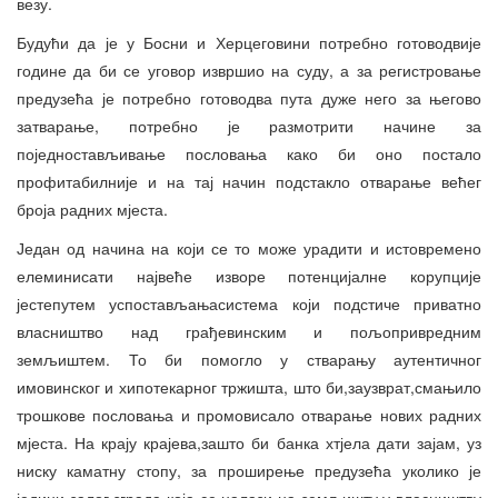
везу.
Будући да је у Босни и Херцеговини потребно готоводвије
године да би се уговор извршио на суду, а за регистровање
предузећа је потребно готоводва пута дуже него за његово
затварање, потребно је размотрити начине за
поједностављивање пословања како би оно постало
профитабилније и на тај начин подстакло отварање већег
броја радних мјеста.
Један од начина на који се то може урадити и истовремено
елеминисати највеће изворе потенцијалне корупције
јестепутем успостављањасистема који подстиче приватно
власништво над грађевинским и пољопривредним
земљиштем. То би помогло у стварању аутентичног
имовинског и хипотекарног тржишта, што би,заузврат,смањило
трошкове пословања и промовисало отварање нових радних
мјеста. На крају крајева,зашто би банка хтјела дати зајам, уз
ниску каматну стопу, за проширење предузећа уколико је
једини залог зграда која се налази на земљишту у власништву