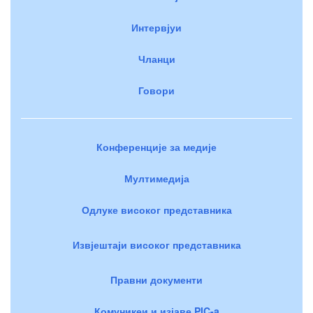
Интервјуи
Чланци
Говори
Конференције за медије
Мултимедија
Одлуке високог представника
Извјештаји високог представника
Правни документи
Комуникеи и изјаве PIC-a