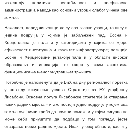
извјештају политичка нестабилност и неефикасна
администрација наводе као основни узроци слабог учинка ове
земље.
Нажалост, поред чињенице да су ово главни узроци, то нису и
једина подручја у којима је забиљежен пад. Босна и
Херцеговина је пала и у категоријама у којима се мјере
ефикасност институција и квалитет инфраструктуре; позиција
Босне и Херцеговине је,такође,пала и у области високог
образовања и иновација, те скоро у свим аспектима
функционисања њеног унутрашњег тржишта.
Потребно је напоменути да је БиХ на дну регионалног поретка
у погледу испуњења услова Стратегије за ЕУ утврђенеу
Лисабону. Основна полуга Лисабонске стратегије је стварање
нових радних мјеста – и ако постоји једно подручје у којем ова
земља очајнички треба да начини помаке и у којем сигурно не
може себи приуштити да подбаци у том погледу, јесте
отварање нових радних мјеста. Ипак, у овој области, као и у