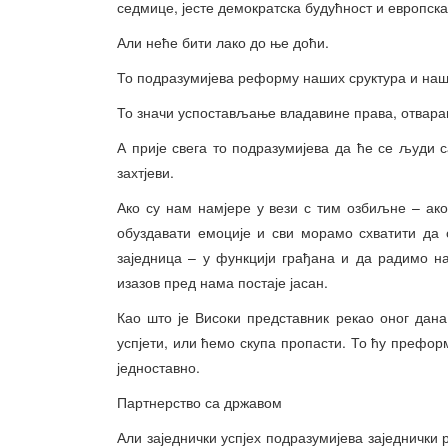
седмице, јесте демократска будућност и европска
Али неће бити лако до ње доћи.
То подразумијева реформу наших сруктура и наш
То значи успостављање владавине права, отвара
А прије свега то подразумијева да ће се људи
захтјеви.
Ако су нам намјере у вези с тим озбиљне – ак
обуздавати емоције и сви морамо схватити да
заједница – у функцији грађана и да радимо н
изазов пред нама постаје јасан.
Као што је Високи представник рекао оног дана 
успјети, или ћемо скупа пропасти. То ћу преформу
једноставно.
Партнерство са државом
Али заједнички успјех подразумијева заједнички 