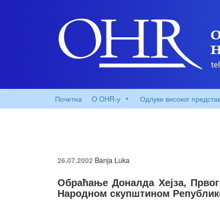
Почетна
O OHR-у
Одлуке високог предста
26.07.2002
Banja Luka
Обраћање Доналда Хејза, Првог
Народном скупштином Републик