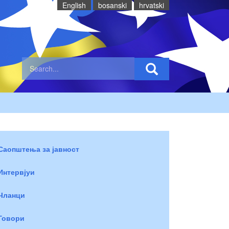
English
bosanski
hrvatski
Саопштења за јавност
Интервјуи
Чланци
Говори