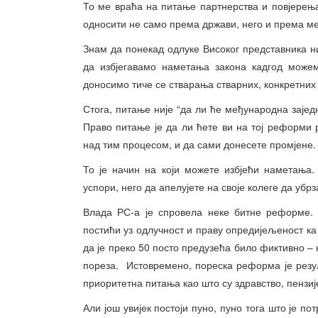
То ме враћа на питање партнерства и повјерења
односити не само према држави, него и према ме
Знам да понекад одлуке Високог представника 
да избјегавамо наметања закона кадгод можем
доносимо тиче се стварања стварних, конкретних
Стога, питање није “да ли ће међународна заје
Право питање је да ли ћете ви на тој реформи 
над тим процесом, и да сами донесете промјене.
То је начин на који можете избјећи наметања
успори, него да апелујете на своје колеге да убр
Влада РС-а је спровела неке битне реформе. 
постићи уз одлучност и праву опредијељеност ка
да је преко 50 посто предузећа било фиктивно – 
пореза. Истовремено, пореска реформа је резу
приоритетна питања као што су здравство, пензиј
Али још увијек постоји пуно, пуно тога што је п