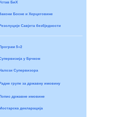
Устав БиХ
Закони Босне и Херцеговине
Резолуције Савјета безбједности
Програм 5+2
Супервизија у Брчком
Налози Супервизора
Радне групе за државну имовину
Попис државне имовине
Мостарска декларација