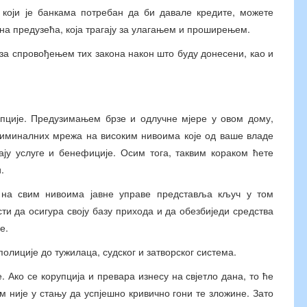
 који је банкама потребан да би давале кредите, можете
на предузећа, која трагају за улагањем и проширењем.
 за спровођењем тих закона након што буду донесени, као и
упције. Предузимањем брзе и одлучне мјере у овом дому,
криминалних мрежа на високим нивоима које од ваше владе
ају услуге и бенефиције. Осим тога, таквим кораком ћете
.
 на свим нивоима јавне управе представља кључ у том
ти да осигура своју базу прихода и да обезбиједи средства
е.
лиције до тужилаца, судског и затворског система.
 Ако се корупција и превара изнесу на свјетло дана, то ће
м није у стању да успјешно кривично гони те зложине. Зато