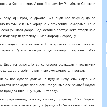
Босни и Херцеговини. А посебно између Републике Српске и
и покушај изградње државе БиХ види као покушај да се
онио из сумње и има коријене у скривеним намјерама. То је
 себи учинили добро. Једноставно постоје неке ствари које
те подстицати трговину и међународну сарадњу.
неопходно слаби ентитете. То је аргумент који се тренутно
в сервису. Сугерише се да по дефиницији, стварање ПБС-а
о. Циљ тог закона је да се створи ефикасан и политички
 представљате моћи пружити висококвалитетан програм.
ини би нас одвело далеко на путу ка испуњењу смјерница
 донијети неопходне предности грађанима ове земље! Надам
ог процеса није ни у чијем интересу.
 не представљају никакву спољну пријетњу РС-у. Управо
м нивоима власти који су у функцији РС-а и ваших грађана.