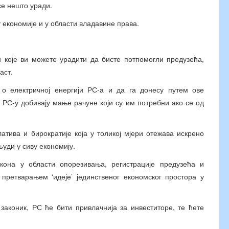
се нешто уради.
 економије и у области владавине права.
и које ви можете урадити да бисте потпомогли предузећа,
аст.
о електричној енергији РС-а и да га донесу путем ове
 РС-у добивају мање рачуне који су им потребни ако се од
тива и бирократије која у толикој мјери отежава искрено
уди у сиву економију.
кона у области опорезивања, регистрације предузећа и
претварањем ‘идеје’ јединственог економског простора у
аконик, РС ће бити привлачнија за инвеститоре, те ћете