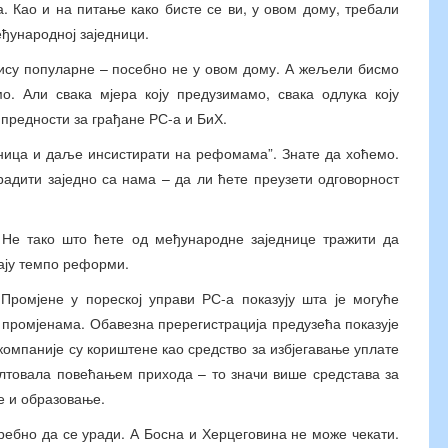
. Као и на питање како бисте се ви, у овом дому, требали
ђународној заједници.
нису популарне – посебно не у овом дому. А жељели бисмо
о. Али свака мјера коју предузимамо, свака одлука коју
 предности за грађане РС-а и БиХ.
дница и даље инсистирати на рефомама”. Знате да хоћемо.
радити заједно са нама – да ли ћете преузети одговорност
. Не тако што ћете од међународне заједнице тражити да
зају темпо реформи.
Промјене у пореској управи РС-а показују шта је могуће
 промјенама. Обавезна пререгистрација предузећа показује
компаније су кориштене као средство за избјегавање уплате
лтовала повећањем прихода – то значи више средстава за
е и образовање.
отребно да се уради. А Босна и Херцеговина не може чекати.