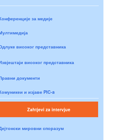
Конференције за медије
Мултимедија
Одлуке високог представника
Извјештаји високог представника
Правни документи
Комуникеи и изјаве PIC-a
Zahtjevi za intervjue
Дејтонски мировни споразум