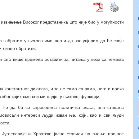
 извињење Високог представника што није био у могућности
е обратим у његово име, као и да вас увјерим да ће своје
м лично обратити.
ли што више времена оставити за питања у вези са темама
 константног дијалога, и то не само са вама, него и преко
због којих смо сви ми овдје, у њиховој функцији.
м. Не да би се спроводила политичка власт, или стицала
омовисали интереси људи изван ње, који, као и сви људи
ости.
, Југославије и Хрватске јасно ставили на знање прошле