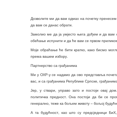
Дозволите ми да вам одмах на почетку пренесем
да вам се данас обрати.
Замолио ме да ја умјесто њега дођем и да вам с
обећање испунити и да ће вам се првом прилико
Моје обраћање ће бити кратко, како бисмо мог
према вашем избору.
Партнерство са грађанима
Ми у ОХР-у се надамо да ово представља почетак
вас, и са грађанима Републике Српске, грађанима 
Јер, у ствари, управо зато и постоји овај до
политичка предност. Она постоји да би се пр
генерално, теже ка бољем животу – бољој будућн
А та будућност, као што су предсједници БиХ