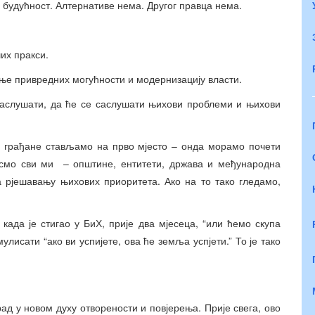
 будућност. Алтернативе нема. Другог правца нема.
их пракси.
ње привредних могућности и модернизацију власти.
 саслушати, да ће се саслушати њихови проблеми и њихови
о грађане стављамо на прво мјесто – онда морамо почети
 смо сви ми – општине, ентитети, држава и међународна
а рјешавању њихових приоритета. Ако на то тако гледамо,
када је стигао у БиХ, прије два мјесеца, “или ћемо скупа
лисати “ако ви успијете, ова ће земља успјети.” То је тако
рад у новом духу отворености и повјерења. Прије свега, ово