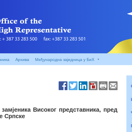
вника
Архива
Међународна заједница у БиХ
 замјеника Високог представника, пред
е Српске