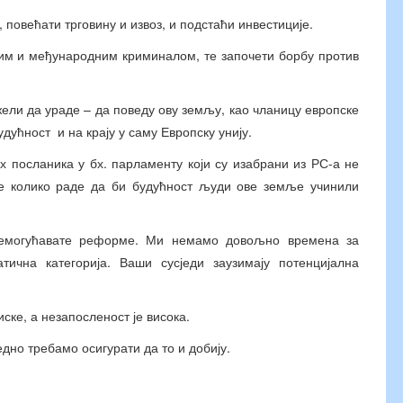
 повећати трговину и извоз, и подстаћи инвестиције.
ким и међународним криминалом, те започети борбу против
жели да ураде – да поведу ову земљу, као чланицу европске
удућност и на крају у саму Европску унију.
ех посланика у бх. парламенту који су изабрани из РС-а не
е колико раде да би будућност људи ове земље учинили
немогућавате реформе. Ми немамо довољно времена за
тична категорија. Ваши сусједи заузимају потенцијална
иске, а незапосленост је висока.
едно требамо осигурати да то и добију.