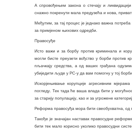
А спровођењем закона о стечају и ликвидацији
снажно покренути мала предузећа и нова, приват
Међутим, за тај процес је једнако важна потреба
за примјеном њихових одредби.
Правосуђе
Исто важи и за борбу против криминала и кор
могли бисте преузети вођство у борби против 
пљачкају средства, а од ваших грађана одузим
убиједити људе у РС-у да вам помогну у тој борби
Искорјењивање корупције агресивним мјерама
погледу. Тек тада ће ваша влада бити у могућнос
за старију популацију, као и за угрожене категориј
Реформа правосуђа мора бити свеобухватна, од по
Такође је значајан наставак правосудне реформе.
бити тек мало корисно уколико правосудни систе