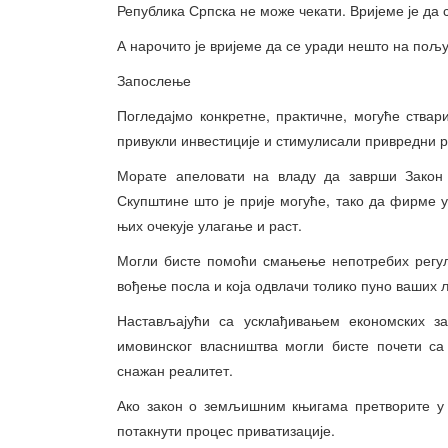
Република Српска не може чекати. Вријеме је да 
А нарочито је вријеме да се уради нешто на пољу
Запослење
Погледајмо конкретне, практичне, могуће ствар
привукли инвестиције и стимулисали привредни р
Морате апеловати на владу да заврши Закон 
Скупштине што је прије могуће, тако да фирме у
њих очекује улагање и раст.
Могли бисте помоћи смањење непотребих регула
вођење посла и која одвлачи толико пуно ваших љ
Настављајући са усклађивањем економских за
имовинског власништва могли бисте почети са 
снажан реалитет.
Ако закон о земљишним књигама претворите у з
потакнути процес приватизације.