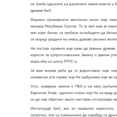
се треба односити на различите нивое власти у 
државе БиХ.
Морамо промијенити ментални склоп који свак
минира Република Српска. То је мит који је изр
мит којег бисмо се требали ослободити да бисмо
се морају урадити на нивоу државе уколико жели
Не постоји правило које каже да јажање државе 
користи за супротстављање Закону о јавном рт
мора ићи на штету РТРС-а.
Ја вам морам рећи да то једноставно није так
независан ртв сервис који ће грађанима које ви
Усто, усвајање закона о ПБС-у на овој скупшт
Европске Уније, односно плана који ће на крају
се да сам објаснио зашто наставак опструкције ов
Институције БиХ, ако их правилно користите,
супротно, оне су осмишљене да сарађују са други