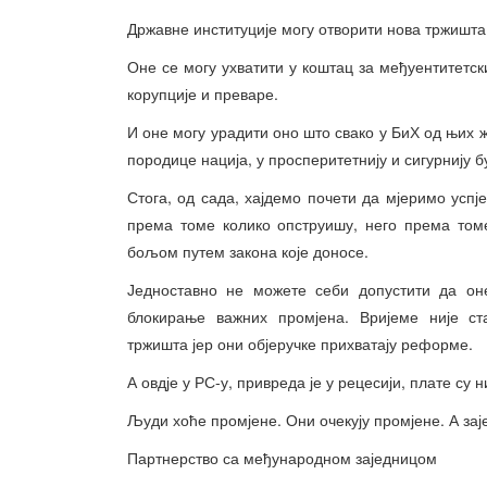
Државне институције могу отворити нова тржишта,
Оне се могу ухватити у коштац за међуентитетс
корупције и преваре.
И оне могу урадити оно што свако у БиХ од њих 
породице нација, у просперитетнију и сигурнију б
Стога, од сада, хајдемо почети да мјеримо успј
према томе колико опструишу, него према том
бољом путем закона које доносе.
Једноставно не можете себи допустити да о
блокирање важних промјена. Вријеме није ста
тржишта јер они објеручке прихватају реформе.
А овдје у РС-у, привреда је у рецесији, плате су н
Људи хоће промјене. Они очекују промјене. А зај
Партнерство са међународном заједницом