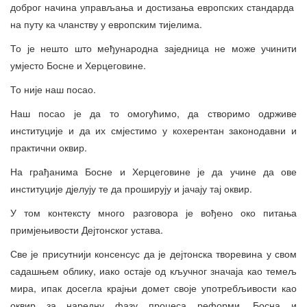
доброг начина управљања и достизања европских стандарда
на путу ка чланству у европским тијелима.
То је нешто што међународна заједница не може учинити
умјесто Босне и Херцеговине.
То није наш посао.
Наш посао је да то омогућимо, да створимо одрживе
институције и да их смјестимо у кохерентан законодавни и
практични оквир.
На грађанима Босне и Херцеговине је да учине да ове
институције дјелују те да проширују и јачају тај оквир.
У том контексту много разговора је вођено око питања
примјењивости Дејтонског устава.
Све је присутнији консенсус да је дејтонска творевина у свом
садашњем облику, иако остаје од кључног значаја као темељ
мира, ипак досегла крајњи домет своје употребљивости као
оквир за наредну фазу процеса реформи. Босна и