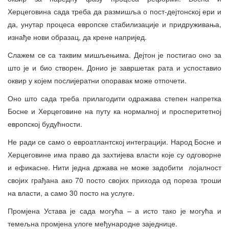
Херцеговина сада треба да размишља о пост-дејтонској ери и
да, унутар процеса европске стабилизације и придруживања,
изнађе нови образац, да крене напријед.
Слажем се са таквим мишљењима. Дејтон је постигао оно за
што је и био створен. Донио је завршетак рата и успоставио
оквир у којем послијератни опоравак може отпочети.
Оно што сада треба прилагодити одражава степен напретка
Босне и Херцеговине на путу ка нормалној и просперитетној
европској будућности.
Не ради се само о евроатлантској интеграцији. Народ Босне и
Херцеговине има право да захтијева власти које су одговорне
и ефикасне. Нити једна држава не може задобити лојалност
својих грађана ако 70 посто својих прихода од пореза троши
на власти, а само 30 посто на услуге.
Промјена Устава је сада могућа – а исто тако је могућа и
темељна промјена улоге међународне заједнице.