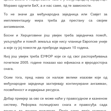
Морамо одучити БиХ, а и нас саме, од те зависности.
То не значи да међународна заједница или Савјет за
имплементацију мира треба да престану са својим
ангажманом.
Босни и Херцеговини још увијек треба заједничка помоћ,
укључујући и помоћ земаља које нису чланице Европске уније
а које су јој помогле да преброди задњих 10 година.
Њој још увијек треба ЕУФОР који се од свог распоређивања
почетком 2005. године показао као ефикасна и вјеродостојна
снага.
Осим тога, пред нама се налазе велики изазови који од
међународне заједнице захтијевају континуирани ангажман,
посвећеност и издвајање ресурса.
Добар примјер за ово се може наћи у правосудном и казненом
систему. Реформа полицијских снага и правосуђа сада
почиње да доноси резултате. Прије само двије седмице,