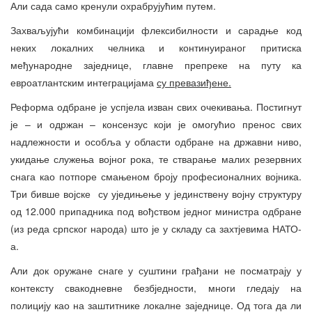
Али сада само кренули охрабрујућим путем.
Захваљујући комбинацији флексибилности и сарадње код
неких локалних челника и континуираног притиска
међународне заједнице, главне препреке на путу ка
евроатлантским интеграцијама
су превазиђене.
Реформа одбране је успјела изван свих очекивања. Постигнут
је – и одржан – консензус који је омогућио пренос свих
надлежности и особља у области одбране на државни ниво,
укидање служења војног рока, те стварање малих резервних
снага као потпоре смањеном броју професионалних војника.
Три бивше војске су уједињење у јединствену војну структуру
од 12.000 припадника под вођством једног министра одбране
(из реда српског народа) што је у складу са захтјевима НАТО-
а.
Али док оружане снаге у суштини грађани не посматрају у
контексту свакодневне безбједности, многи гледају на
полицију као на заштитнике локалне заједнице. Од тога да ли