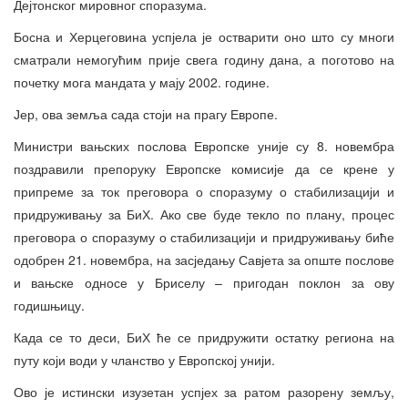
Дејтонског мировног споразума.
Босна и Херцеговина успјела је остварити оно што су многи
сматрали немогућим прије свега годину дана, а поготово на
почетку мога мандата у мају 2002. године.
Јер, ова земља сада стоји на прагу Европе.
Министри вањских послова Европске уније су 8. новембра
поздравили препоруку Европске комисије да се крене у
припреме за ток преговора о споразуму о стабилизацији и
придруживању за БиХ. Ако све буде текло по плану, процес
преговора о споразуму о стабилизацији и придруживању биће
одобрен 21. новембра, на засједању Савјета за опште послове
и вањске односе у Бриселу – пригодан поклон за ову
годишњицу.
Када се то деси, БиХ ће се придружити остатку региона на
путу који води у чланство у Европској унији.
Ово је истински изузетан успјех за ратом разорену земљу,