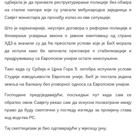
одбијала је да прихвати реструктурирање полиције без обзира
на сталне напоре које су улагали међународна заједница и
Савјет министара да пронађу излаз из ове ситуације.
Што је најзначајније, неуспјех договора о реформи полиције и
блокирање усвајања закона о јавном емитовању од стране
ХДЗ-а значили су да ће преостали услови које је БиХ морала
да испуни како би започела преговоре о стабилизацији и
придруживању са Европском унијом остати неиспуњени.
Тако када су Србија и Црна Гора 5. октобра испуниле услове
Студије изводљивости Европске уније, БиХ је постала једина
земља на Балкану без уговорног односа са Европском унијом.
Господине предсједавајући, посљедњи пут када сам се
обратио овом Савјету рекао сам да искусни посматрачи имају
право да буду скептични у погледу изгледа за промјену става
код водства РС.
Тај скептицизам је био одговарајући у мјесецу јуну.