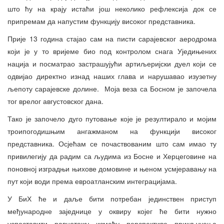
што ћу на крају истаћи још неколико рефлексија док се
припремам да напустим функцију високог представника.
Прије 13 година стајао сам на писти сарајевског аеродрома
који је у то вријеме био под контролом снага Уједињених
нација и посматрао застрашујући артиљеријски дуел који се
одвијао директно изнад наших глава и нарушавао изузетну
љепоту сарајевске долине. Моја веза са Босном је започела
тог врелог августовског дана.
Тако је започело дуго путовање које је резултирало и мојим
троипогодишњим ангажманом на функцији високог
представника. Осјећам се почаствованим што сам имао ту
привилегију да радим са људима из Босне и Херцеговине на
поновној изградњи њихове домовине и њеном усмјеравању на
пут који води према евроатланским интеграцијама.
У БиХ ће и даље бити потребан јединствен приступ
међународне заједнице у оквиру којег ће бити нужно
успоставити равнотежу између перспективе прикључења