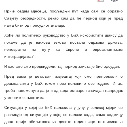
Прије седам мјесеци, посљедњи пут када сам се обратио
Савјету безбједности, рекао сам да ће период који је пред
нама бити од пресудног значаја.
Хоће ли политичко руководство у БиХ искористити шансу да
покаже да је њихова земља постала одржива држава,
неповратно на путу ка Европи и евроатлантским
интеграцијама?
И као што смо предвидјели, тај период заиста је био одсудан.
Пред вама је детаљан извјештај који смо припремили о
дешавањима у БиХ током прве половине ове године. Ипак,
треба напоменути да је и од тада остварен значајан напредак
у многим сегментима.
Ситуација у којој се БиХ налазила у јуну у великој мјери се
разликује од ситуације у којој се налази сада, само седмицу
дана прије обиљежавања десете годишњице потписивања