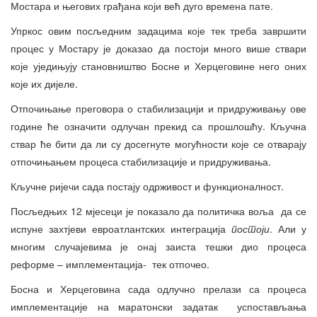
Мостара и његових грађана који већ дуго времена пате.
Упркос овим посљедним задацима које тек треба завршити
процес у Мостару је доказао да постоји много више ствари
које уједињују становништво Босне и Херцеговине него оних
које их дијеле.
Отпочињање преговора о стабилизацији и придруживању ове
године ће означити одлучан прекид са прошлошћу. Кључна
ствар ће бити да ли су досегнуте могућности које се отварају
отпочињањем процеса стабилизације и придруживања.
Кључне ријечи сада постају одрживост и функционалност.
Посљедњих 12 мјесеци је показало да политичка воља да се
испуне захтјеви евроатлантских интеграција
постоји
. Али у
многим случајевима је онај заиста тешки дио процеса
реформе – имплементација- тек отпочео.
Босна и Херцеговина сада одлучно прелази са процеса
имплементације на маратонски задатак успостављања