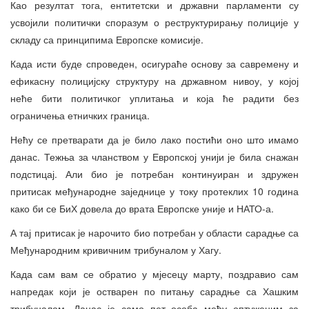
Као резултат тога, ентитетски и државни парламенти су
усвојили политички споразум о реструктурирању полиције у
складу са принципима Европске комисије.
Када исти буде спроведен, осигураће основу за савремену и
ефикасну полицијску структуру на државном нивоу, у којој
неће бити политичког уплитања и која ће радити без
ограничења етничких граница.
Нећу се претварати да је било лако постићи оно што имамо
данас. Тежња за чланством у Европској унији је била снажан
подстицај. Али био је потребан континуиран и здружен
притисак међународне заједнице у току протеклих 10 година
како би се БиХ довела до врата Европске уније и НАТО-а.
А тај притисак је нарочито био потребан у области сарадње са
Међународним кривичним трибуналом у Хагу.
Када сам вам се обратио у мјесецу марту, поздравио сам
напредак који је остварен по питању сарадње са Хашким
трибуналом. Данас је само пет особа међу оптуженим за