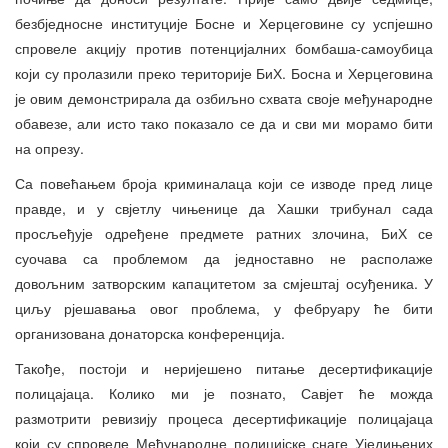
безбједносне институције Босне и Херцеговине су успјешно
спровеле акцију против потенцијалних бомбаша-самоубица
који су пролазили преко територије БиХ. Босна и Херцеговина
је овим демонстрирала да озбиљно схвата своје међународне
обавезе, али исто тако показало се да и сви ми морамо бити
на опрезу.
Са повећањем броја криминалаца који се изводе пред лице
правде, и у свјетлу чињенице да Хашки трибунал сада
просљеђује одређене предмете ратних злочина, БиХ се
суочава са проблемом да једноставно не располаже
довољним затворским капацитетом за смјештај осуђеника. У
циљу рјешавања овог проблема, у фебруару ће бити
организована донаторска конференција.
Такође, постоји и неријешено питање десертификације
полицајаца. Колико ми је познато, Савјет ће можда
размотрити ревизију процеса десертификације полицајаца
који су спровеле Међународне полицијске снаге Уједињених