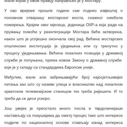
Мали корак у овом правцу направљен је у Мостару.
У ово вријеме прошле године сам поднио извјештај о
поновном отварању мостарског моста, снажног симбола
помирења. Крајем овог мјесеца, јединица ОХР-а која ради на
пружању помоћи у реинтеграцији Мостара биће затворена,
након што је успјешно окончала свој рад. Већина мостарских
општинских институција је уједињена или су тренутно у
процесу уједињавања. Већина локалних позиција у државној
служби је попуњена, према новом Закону о државној служби
који је у складу са стандардима Европске уније.
Међутим, мали али забрињавајући број најосјетљивијих
питања као што су називи улица и власништво над локалном
хрватском телевизијском станицом тек треба ријешити. И то
треба да се деси ускоро.
Још увијек је преостало много посла и тврдолинијаши
настављају са покушајима да омету процес тако што интересе
подјеле по националној основи стављају изнад интереса