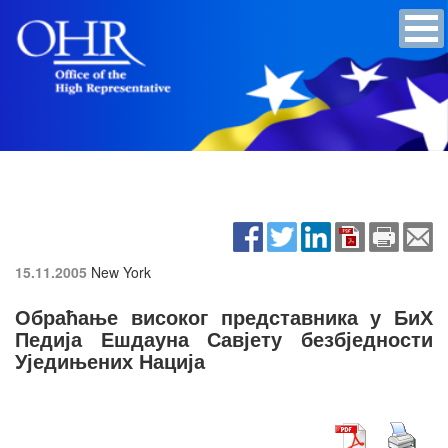
15.11.2005
New York
Обраћање високог представника у БиХ
Педија Ешдауна Савјету безбједности
Уједињених Нација