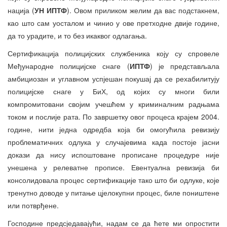
нација (
УН ИПТФ
). Овом приликом желим да вас подстакнем,
као што сам уосталом и чинио у ове претходне двије године,
да то урадите, и то без икаквог одлагања.
Сертификација полицијских службеника коју су спровеле
Међународне полицијске снаге (
ИПТФ
) је представљала
амбициозан и углавном успјешан покушај да се рехабилитују
полицијске снаге у БиХ, од којих су многи били
компромитовани својим учешћем у криминалним радњама
током и послије рата. По завршетку овог процеса крајем 2004.
године, нити једна одредба која би омогућила ревизију
проблематичних одлука у случајевима када постоје јасни
докази да нису испоштоване прописане процедуре није
унешена у релеватне прописе. Евентуална ревизија би
консолидовала процес сертификације тако што би одлуке, које
тренутно доводе у питање цјелокупни процес, биле поништене
или потврђене.
Господине предсједавајући, надам се да ћете ми опростити