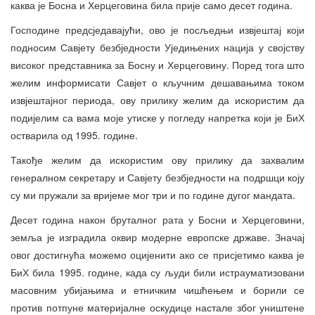
каква је Босна и Херцеговина била прије само десет година.
Господине предсједавајући, ово је посљедњи извјештај који
подносим Савјету безбједности Уједињених нација у својству
високог представника за Босну и Херцеговину. Поред тога што
желим информисати Савјет о кључним дешавањима током
извјештајног периода, ову прилику желим да искористим да
подијелим са вама моје утиске у погледу напретка који је БиХ
остварила од 1995. године.
Такође желим да искористим ову прилику да захвалим
генералном секретару и Савјету безбједности на подршци коју
су ми пружали за вријеме мог три и по године дугог мандата.
Десет година након бруталног рата у Босни и Херцеговини,
земља је изградила оквир модерне европске државе. Значај
овог достигнућа можемо оцијенити ако се присјетимо каква је
БиХ била 1995. године, када су људи били истрауматизовани
масовним убијањима и етничким чишћењем и борили се
против потпуне материјалне оскудице настале због уништене