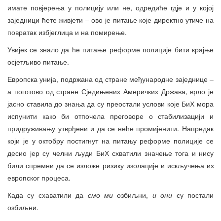
имате повјерења у полицију или не, одредиће гдје и у којој
заједници ћете живјети – ово је питање које директно утиче на
повратак избјеглица и на помирење.
Увијек се знало да ће питање реформе полиције бити крајње
осјетљиво питање.
Европска унија, подржана од стране међународне заједнице –
а поготово од стране Сједињених Америчких Држава, врло је
јасно ставила до знања да су преостали услови које БиХ мора
испунити како би отпочела преговоре о стабилизацији и
придруживању утврђени и да се неће промијенити. Напредак
који је у октобру постигнут на питању реформе полиције се
десио јер су челни људи БиХ схватили значење тога и нису
били спремни да се изложе ризику изолације и искључења из
европског процеса.
Када су схаватили да
смо ми
озбиљни,
и они
су постали
озбиљни.