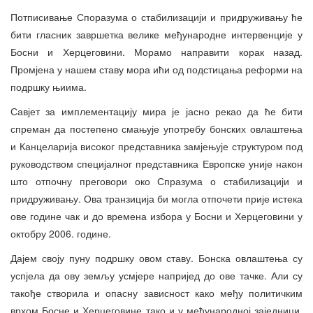
Потписивање Споразума о стабилизацији и придруживању ће
бити гласник завршетка велике међународне интервенције у
Босни и Херцеговини. Морамо направити корак назад.
Промјена у нашем ставу мора ићи од подстицања реформи на
подршку њиима.
Савјет за имплементацију мира је јасно рекао да ће бити
спреман да постепено смањује употребу бонских овлаштења
и Канцеларија високог представника замјењује структуром под
руководством специјалног представника Европске уније након
што отпочну преговори око Спразума о стабилизацији и
придруживању. Ова транзиција би могла отпочети прије истека
ове године чак и до времена избора у Босни и Херцеговини у
октобру 2006. године.
Дајем своју пуну подршку овом ставу. Бонска овлаштења су
успјела да ову земљу усмјере напријед до ове тачке. Али су
такође створила и опасну зависност како међу политичким
врхом Босне и Херцеговине тако и у међународној заједници.