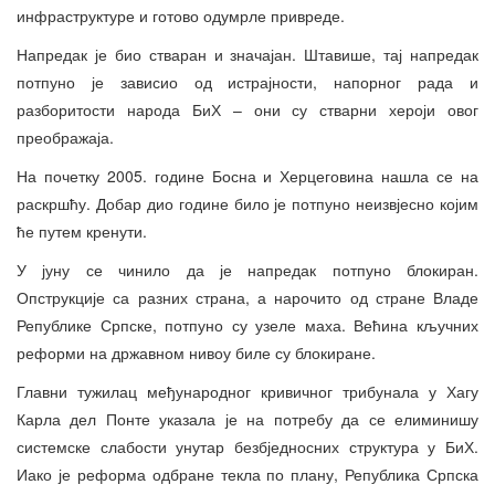
инфраструктуре и готово одумрле привреде.
Напредак је био стваран и значајан. Штавише, тај напредак
потпуно је зависио од истрајности, напорног рада и
разборитости народа БиХ – они су стварни хероји овог
преображаја.
На почетку 2005. године Босна и Херцеговина нашла се на
раскршћу. Добар дио године било је потпуно неизвјесно којим
ће путем кренути.
У јуну се чинило да је напредак потпуно блокиран.
Опструкције са разних страна, а нарочито од стране Владе
Републике Српске, потпуно су узеле маха. Већина кључних
реформи на државном нивоу биле су блокиране.
Главни тужилац међународног кривичног трибунала у Хагу
Карла дел Понте указала је на потребу да се елиминишу
системске слабости унутар безбједносних структура у БиХ.
Иако је реформа одбране текла по плану, Република Српска