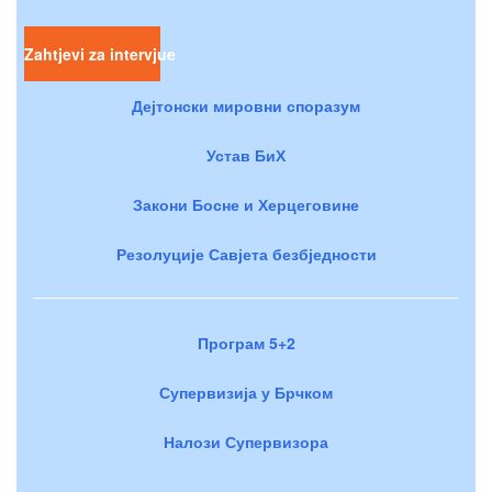
Zahtjevi za intervjue
Дејтонски мировни споразум
Устав БиХ
Закони Босне и Херцеговине
Резолуције Савјета безбједности
Програм 5+2
Супервизија у Брчком
Налози Супервизора