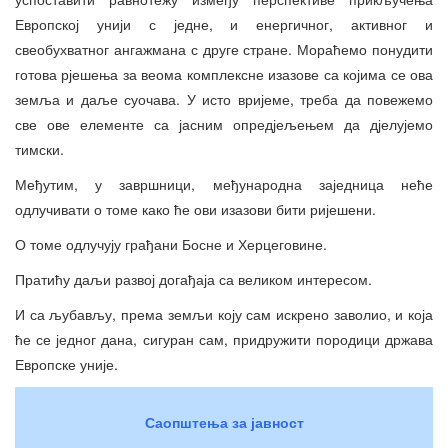
Европској унији с једне, и енергичног, активног и
свеобухватног ангажмана с друге стране. Мораћемо понудити
готова рјешења за веома комплексне изазове са којима се ова
земља и даље суочава. У исто вријеме, треба да повежемо
све ове елементе са јасним опредјељењем да дјелујемо
тимски.
Међутим, у завршници, међународна заједница неће
одлучивати о томе како ће ови изазови бити ријешени.
О томе одлучују грађани Босне и Херцеговине.
Пратићу даљи развој догађаја са великом интересом.
И са љубављу, према земљи коју сам искрено заволио, и која
ће се једног дана, сигуран сам, придружити породици држава
Европске уније.
Саопштења за јавност