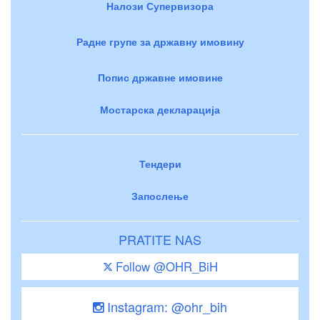
Налози Супервизора
Радне групе за државну имовину
Попис државне имовине
Мостарска декларација
Тендери
Запослење
PRATITE NAS
Follow @OHR_BiH
Instagram: @ohr_bih