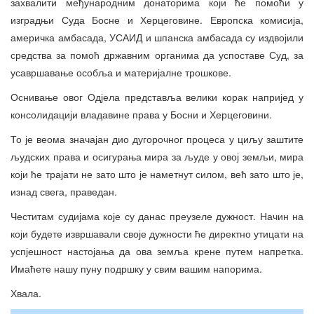
захвалити међународним донаторима који ће помоћи у
изградњи Суда Босне и Херцеговине. Европска комисија,
америчка амбасада, УСАИД и шпанска амбасада су издвојили
средства за помоћ државним органима да успоставе Суд, за
усавршавање особља и материјалне трошкове.
Оснивање овог Одјела представља велики корак напријед у
консолидацији владавине права у Босни и Херцеговини.
То је веома значајан дио дугорочног процеса у циљу заштите
људских права и осигурања мира за људе у овој земљи, мира
који ће трајати не зато што је наметнут силом, већ зато што је,
изнад свега, праведан.
Честитам судијама које су данас преузеле дужност. Начин на
који будете извршавали своје дужности ће директно утицати на
успјешност настојања да ова земља крене путем напретка.
Имаћете нашу пуну подршку у свим вашим напорима.
Хвала.