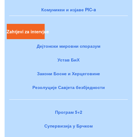
Комуникеи и изјаве PIC-a
Zahtjevi za intervjue
Дејтонски мировни споразум
Устав БиХ
Закони Босне и Херцеговине
Резолуције Савјета безбједности
Програм 5+2
Супервизија у Брчком