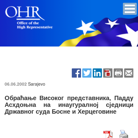
06.06.2002
Sarajevo
Обраћање Високог представника, Паддy
Асхдоњна на инаугуралној сједници
Државног суда Босне и Херцеговине