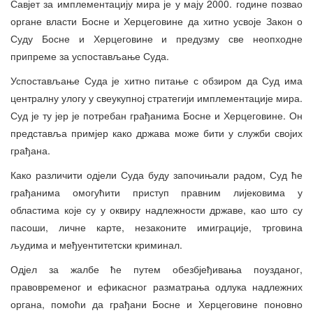
Савјет за имплементацију мира је у мају 2000. године позвао
органе власти Босне и Херцеговине да хитно усвоје Закон о
Суду Босне и Херцеговине и предузму све неопходне
припреме за успостављање Суда.
Успостављање Суда је хитно питање с обзиром да Суд има
централну улогу у свеукупној стратегији имплементације мира.
Суд је ту јер је потребан грађанима Босне и Херцеговине. Он
представља примјер како држава може бити у служби својих
грађана.
Како различити одјели Суда буду започињали радом, Суд ће
грађанима омогућити приступ правним лијековима у
областима које су у оквиру надлежности државе, као што су
пасоши, личне карте, незаконите имиграције, трговина
људима и међуентитетски криминал.
Одјел за жалбе ће путем обезбјеђивања поузданог,
правовременог и ефикасног разматрања одлука надлежних
органа, помоћи да грађани Босне и Херцеговине поновно