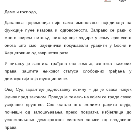
Даме и господо,
Данашња церемонија није само именовање појединаца на
функције пуне изазова и одговорности. Заправо се ради о
много ширем питању, питању које задире у саму срж свега
онога што смо, заједнички покушавали урадити у Босни и
Херцеговини од завршетка рата.
У питању је заштита грађана ове земље, заштита њихових
права, заштита њиховог статуса слободних грађана у
демократији која функционише.
Овај Суд гарантије једноставну истину – да је сваки човјек
једнак пред законом. Правда је темељ на којем се гради свако
успјешно друштво. Све остало што желимо радити овдје,
почевши од запошљавања преко повратка избјеглица до
успостављања демократског система зависи од владавине
права.