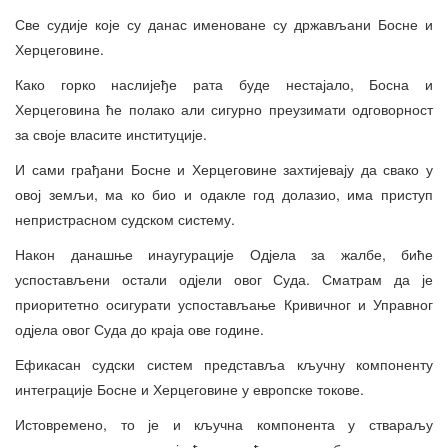
Све судије које су данас именоване су држављани Босне и
Херцеговине.
Како горко наслијеђе рата буде нестајало, Босна и
Херцеговина ће полако али сигурно преузимати одговорност
за своје власите институције.
И сами грађани Босне и Херцеговине захтијевају да свако у
овој земљи, ма ко био и одакле год долазио, има приступ
непристрасном судском систему.
Након данашње инаугурације Одјела за жалбе, биће
успостављени остали одјели овог Суда. Сматрам да је
приоритетно осигурати успостављање Кривичног и Управног
одјела овог Суда до краја ове године.
Ефикасан судски систем представља кључну компоненту
интеграције Босне и Херцеговине у европске токове.
Истовремено, то је и кључна компонента у ствараљу