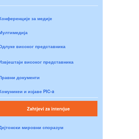
Конференције за медије
Мултимедија
Одлуке високог представника
Извјештаји високог представника
Правни документи
Комуникеи и изјаве PIC-a
Zahtjevi za intervjue
Дејтонски мировни споразум