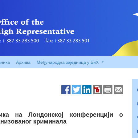
вника
Архива
Међународна заједница у БиХ
ика на Лондонској конференцији о
анизованог криминала