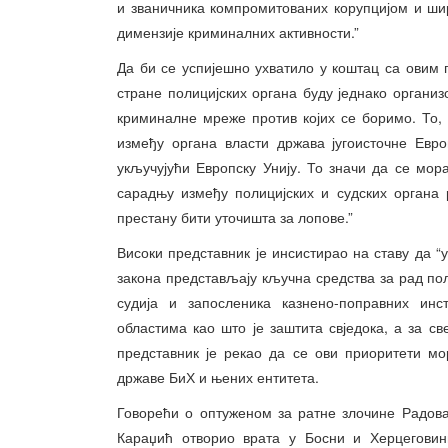
и званичника компромитованих корупцијом и ши
димензије криминалних активности.”
Да би се успијешно ухватило у коштац са овим 
стране полицијских органа буду једнако органи
криминалне мреже против којих се боримо. То,
између органа власти држава југоисточне Евр
укључујући Европску Унију. То значи да се мора
сарадњу између полицијских и судских органа
престану бити уточишта за лопове.”
Високи представник је инсистирао на ставу да 
закона представљају кључна средства за рад пол
судија и запосленика казнено-поправних ин
областима као што је заштита свједока, а за с
представник је рекао да се ови приоритети м
државе БиХ и њених ентитета.
Говорећи о оптуженом за ратне злочине Радова
Караџић отворио врата у Босни и Херцеговини