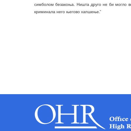
симболом безакоња. Ништа друго не би могло в
криминала него његово хапшење.”