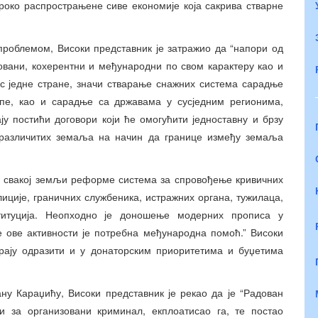
роко распрострањене сиве економије која сакрива стварне
проблемом, Високи представник је затражио да “напори од
зовани, кохерентни и међународни по свом карактеру као и
 с једне стране, значи стварање снажних система сарадње
опе, као и сарадње са државама у сусједним регионима,
ју постићи договори који ће омогућити једноставну и брзу
 различитих земаља на начин да границе између земаља
“у свакој земљи реформе система за спровођење кривичних
иције, граничних службеника, истражних органа, тужилаца,
ституција. Неопходно је доношење модерних прописа у
ве ове активности је потребна међународна помоћ.” Високи
орају одразити и у донаторским приоритетима и буџетима
ну Караџићу, Високи представник је рекао да је “Радован
 за организовани криминал, екплоатисао га, те постао