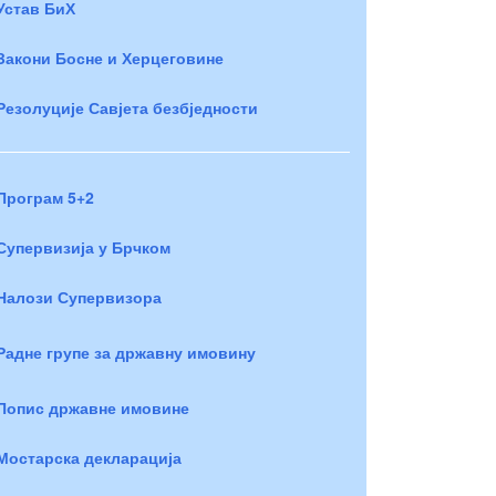
Устав БиХ
Закони Босне и Херцеговине
Резолуције Савјета безбједности
Програм 5+2
Супервизија у Брчком
Налози Супервизора
Радне групе за државну имовину
Попис државне имовине
Мостарска декларација