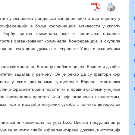
атио учесницима Лондонске конференције о партнерству у
онференције је боља координација активности у склопу
а борбу против криминала, као и постизање стварног
против организованог криминала. Конференција је окупила
вропе, сусједних држава и Европске Уније и званичника
овани криминал на Балкану проблем цијеле Европе и да због
тетан задатак у региону. Он је рекао да су фактори који
сти у свим дијеловима југоисточне Европе: стратешка
билни и фрагментирани политички и правни системи у којима
ни криминални простор” који није ограничен економским,
ама, као и насљеђе погубних сукоба с почетка деведестих
низованог криминала из угла БиХ, Високи представник је
 ужива заштиту слабе и фрагментиране државе, институција