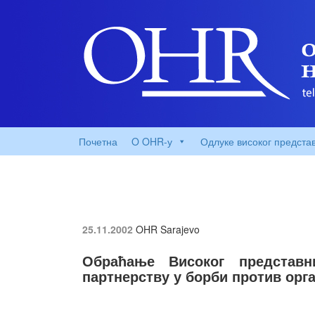
Почетна
O OHR-у
Одлуке високог предста
25.11.2002
OHR Sarajevo
Обраћање Високог представн
партнерству у борби против орг