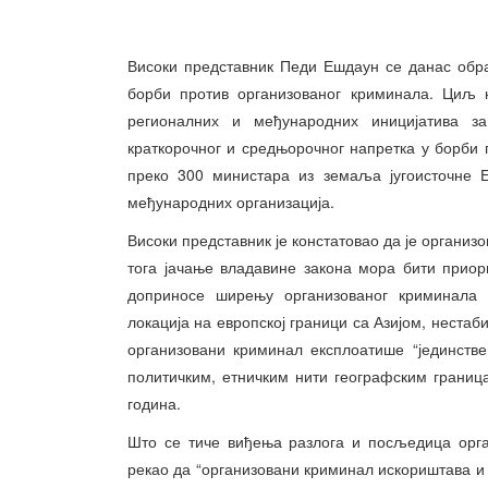
Високи представник Педи Ешдаун се данас обр
борби против организованог криминала. Циљ к
регионалних и међународних иницијатива з
краткорочног и средњорочног напретка у борби 
преко 300 министара из земаља југоисточне Е
међународних организација.
Високи представник је констатовао да је организ
тога јачање владавине закона мора бити приори
доприносе ширењу организованог криминала и
локација на европској граници са Азијом, неста
организовани криминал експлоатише “јединстве
политичким, етничким нити географским границ
година.
Што се тиче виђења разлога и посљедица орга
рекао да “организовани криминал искориштава и