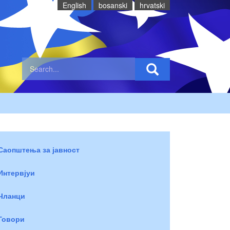
English
bosanski
hrvatski
Саопштења за јавност
Интервјуи
Чланци
Говори