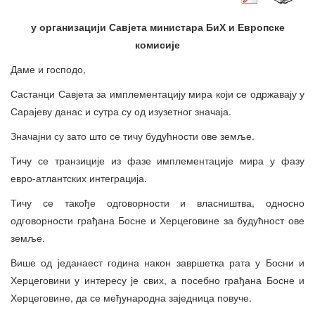
у организацији Савјета министара БиХ и Европске
комисије
Даме и господо,
Састанци Савјета за имплементацију мира који се одржавају у
Сарајеву данас и сутра су од изузетног значаја.
Значајни су зато што се тичу будућности ове земље.
Тичу се транзиције из фазе имплементације мира у фазу
евро-атлантских интеграција.
Тичу се такође одговорности и власништва, односно
одговорности грађана Босне и Херцеговине за будућност ове
земље.
Више од једанаест година након завршетка рата у Босни и
Херцеговини у интересу је свих, а посебно грађана Босне и
Херцеговине, да се међународна заједница повуче.