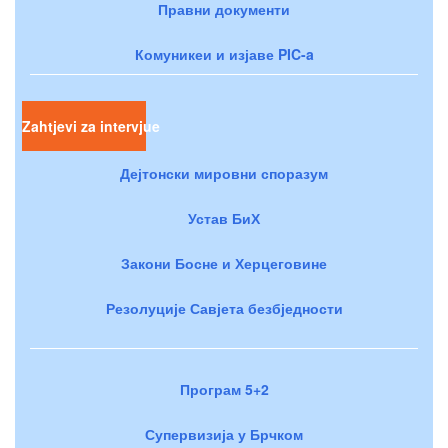
Правни документи
Комуникеи и изјаве PIC-a
Zahtjevi za intervjue
Дејтонски мировни споразум
Устав БиХ
Закони Босне и Херцеговине
Резолуције Савјета безбједности
Програм 5+2
Супервизија у Брчком