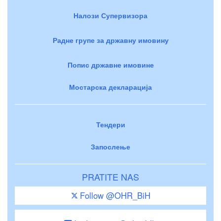
Налози Супервизора
Радне групе за државну имовину
Попис државне имовине
Мостарска декларација
Тендери
Запослење
PRATITE NAS
Follow @OHR_BiH