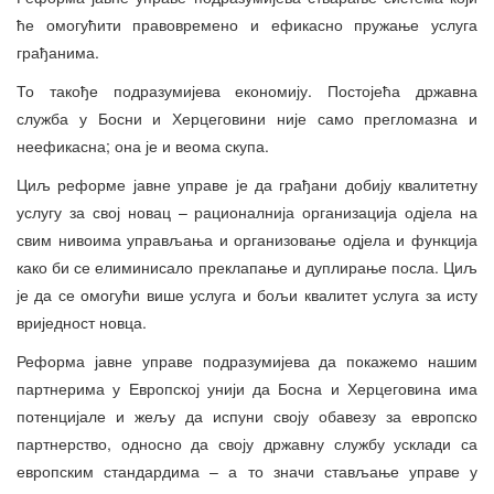
ће омогућити правовремено и ефикасно пружање услуга
грађанима.
То такође подразумијева економију. Постојећа државна
служба у Босни и Херцеговини није само прегломазна и
неефикасна; она је и веома скупа.
Циљ реформе јавне управе је да грађани добију квалитетну
услугу за свој новац – рационалнија организација одјела на
свим нивоима управљања и организовање одјела и функција
како би се елиминисало преклапање и дуплирање посла. Циљ
је да се омогући више услуга и бољи квалитет услуга за исту
вриједност новца.
Реформа јавне управе подразумијева да покажемо нашим
партнерима у Европској унији да Босна и Херцеговина има
потенцијале и жељу да испуни своју обавезу за европско
партнерство, односно да своју државну службу усклади са
европским стандардима – а то значи стављање управе у