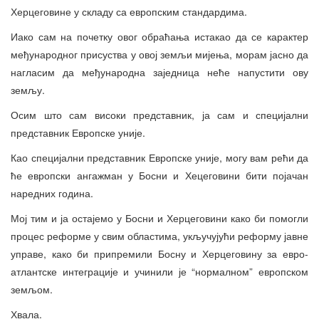
Херцеговине у складу са европским стандардима.
Иако сам на почетку овог обраћања истакао да се карактер
међународног присуства у овој земљи мијења, морам јасно да
нагласим да међународна заједница неће напустити ову
земљу.
Осим што сам високи представник, ја сам и специјални
представник Европске уније.
Као специјални представник Европске уније, могу вам рећи да
ће европски ангажман у Босни и Хецеговини бити појачан
наредних година.
Мој тим и ја остајемо у Босни и Херцеговини како би помогли
процес реформе у свим областима, укључујући реформу јавне
управе, како би припремили Босну и Херцеговину за евро-
атлантске интеграције и учинили је “нормалном” европском
земљом.
Хвала.