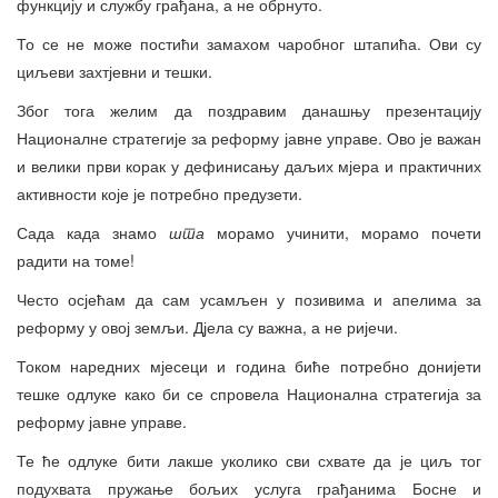
функцију и службу грађана, а не обрнуто.
То се не може постићи замахом чаробног штапића. Ови су
циљеви захтјевни и тешки.
Због тога желим да поздравим данашњу презентацију
Националне стратегије за реформу јавне управе. Ово је важан
и велики први корак у дефинисању даљих мјера и практичних
активности које је потребно предузети.
Сада када знамо
шта
морамо учинити, морамо почети
радити на томе!
Често осјећам да сам усамљен у позивима и апелима за
реформу у овој земљи. Дјела су важна, а не ријечи.
Током наредних мјесеци и година биће потребно донијети
тешке одлуке како би се спровела Национална стратегија за
реформу јавне управе.
Те ће одлуке бити лакше уколико сви схвате да је циљ тог
подухвата пружање бољих услуга грађанима Босне и