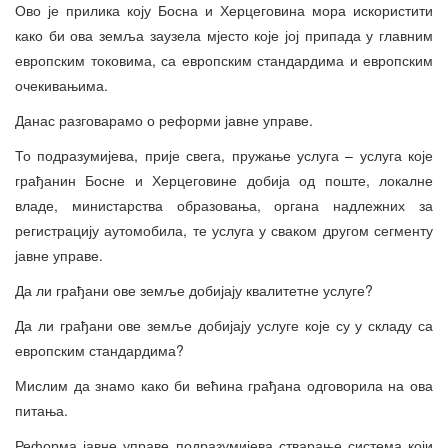
Ово је прилика коју Босна и Херцеговина мора искористити
како би ова земља заузела мјесто које јој припада у главним
европским токовима, са европским стандардима и европским
очекивањима.
Данас разговарамо о реформи јавне управе.
То подразумијева, прије свега, пружање услуга – услуга које
грађанин Босне и Херцеговине добија од поште, локалне
владе, министарства образовања, органа надлежних за
регистрацију аутомобила, те услуга у сваком другом сегменту
јавне управе.
Да ли грађани ове земље добијају квалитетне услуге?
Да ли грађани ове земље добијају услуге које су у складу са
европским стандардима?
Мислим да знамо како би већина грађана одговорила на ова
питања.
Реформа јавне управе подразумијева стварање система који