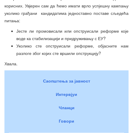
корисних. Увјерен сам да ћемо имати врло успјешну кампању
уколико грађани кандидатима једноставно поставе сљедећа
питања:
Јесте ли промовисали или опструисали реформе које
воде ка стабилизацији и придруживању с ЕУ?
Уколико сте опструисали реформе, објасните нам
разлоге због којих сте вршили опструкцију?
Хвала.
Саопштења за јавност
Интервјуи
Чланци
Говори