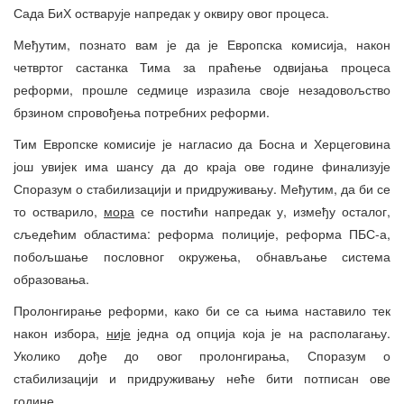
Сада БиХ остварује напредак у оквиру овог процеса.
Међутим, познато вам је да је Европска комисија, након
четвртог састанка Тима за праћење одвијања процеса
реформи, прошле седмице изразила своје незадовољство
брзином спровођења потребних реформи.
Тим Европске комисије је нагласио да Босна и Херцеговина
још увијек има шансу да до краја ове године финализује
Споразум о стабилизацији и придруживању. Међутим, да би се
то остварило,
мора
се постићи напредак у, између осталог,
сљедећим областима: реформа полиције, реформа ПБС-а,
побољшање пословног окружења, обнављање система
образовања.
Пролонгирање реформи, како би се са њима наставило тек
након избора,
није
једна од опција која је на располагању.
Уколико дође до овог пролонгирања, Споразум о
стабилизацији и придруживању неће бити потписан ове
године.