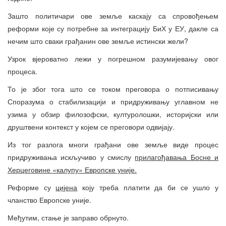
Зашто политичари ове земље каскају са спровођењем
реформи које су потребне за интеграцију БиХ у ЕУ, дакле са
нечим што сваки грађанин ове земље истински жели?
Узрок вјероватно лежи у погрешном разумијевању овог
процеса.
То је због тога што се током преговора о потписивању
Споразума о стабилизацији и придруживању углавном не
узима у обзир филозофски, културолошки, историјски или
друштвени контекст у којем се преговори одвијају.
Из тог разлога многи грађани ове земље виде процес
придруживања искључиво у смислу
прилагођавања Босне и
Херцеговине «калупу» Европске уније.
Реформе су
цијена
коју треба платити да би се ушло у
чланство Европске уније.
Међутим, стање је заправо обрнуто.