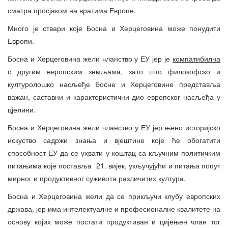
сматра просјаком на вратима Европе.
Много је ствари које Босна и Херцеговина може понудити
Европи.
Босна и Херцеговина жели чланство у ЕУ јер је
компатибилна
с другим европским земљама, зато што филозофско и
културолошко насљеђе Босне и Херцеговине представља
важан, саставни и карактеристични дио европског насљеђа у
цјелини.
Босна и Херцеговина жели чланство у ЕУ јер њено историјско
искуство садржи знања и вјештине које ће обогатити
способност ЕУ да се ухвати у коштац са кључним политичким
питањима које поставља 21. вијек, укључујући и питања попут
мирног и продуктивног суживота различитих култура.
Босна и Херцеговина жели да се прикључи клубу европских
држава, јер има интелектуалне и професионалне квалитете на
основу којих може постати продуктиван и цијењен члан тог