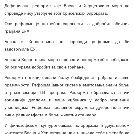
Дефинисане реформе које Босна и Херцеговина мора да
спроведе нису утврђене због бриселских бирократа.
Ове реформе је потребно спровести за добробит обичних
грађана БиХ.
Босна и Херцеговина не спроводи реформе да би
задовољила ЕУ.
Босна и Херцеговина мора спровести реформе због себе, како
би осигурала добробит за своје грађане.
Реформа полиције значи бољу безбједност грађана и више
правичности. Реформа јавног система емитовања значи бољи
и разноврснији ТВ програм. Реформа образовања значи
вриједније дипломе и више уџбеника у добро угријаним
учионицама. Реформа пословног окружења дугорочно значи
више радних мјеста и бољи животни стандард.
У филозофском, културолошком, историјском и друштвеном
контексту Босна и Херцеговина није и никада себе не треба да