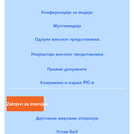
Конференције за медије
Мултимедија
Одлуке високог представника
Извјештаји високог представника
Правни документи
Комуникеи и изјаве PIC-a
Zahtjevi za intervjue
Дејтонски мировни споразум
Устав БиХ