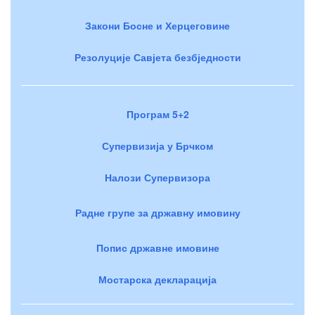
Закони Босне и Херцеговине
Резолуције Савјета безбједности
Програм 5+2
Супервизија у Брчком
Налози Супервизора
Радне групе за државну имовину
Попис државне имовине
Мостарска декларација