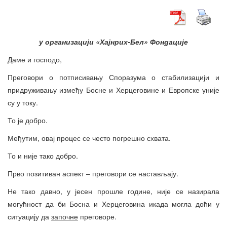
у организацији «Хајнрих-Бел» Фондације
Даме и господо,
Преговори о потписивању Споразума о стабилизацији и
придруживању између Босне и Херцеговине и Европске уније
су у току.
То је добро.
Међутим, овај процес се често погрешно схвата.
То и није тако добро.
Прво позитиван аспект – преговори се настављају.
Не тако давно, у јесен прошле године, није се назирала
могућност да би Босна и Херцеговина икада могла доћи у
ситуацију да
започне
преговоре.