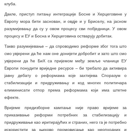
клуба.
Дакле, приступ питању интеграције Босне и Херцеговине у
Европу мора бити заснован, и овдје и у Бриселу, на јасном
разумијевању да су у овом процесу сви побједници. У овом
процесу и ЕУ и Босна и Херцеговина остварују добитак.
Такво разумијевање – да спроводимо реформе због тога што
смо увјерени да ће нам оне донијети добробит и зато што смо
увјерени да ће БиХ са пријемом међу земље чланице ЕУ
Европи понудити вриједне ресурсе – би требало да активира
јавну дебату о реформама које захтијева Споразум о
стабилизацији и придруживању и код многих политичара
елиминисати отпор према реформама који има штетне
ефекте.
Вријеме предизборне кампање није право вријеме за
приказивање реформи потребних за стабилизацију и
придруживање као иритирајућих и страних, него га је потребно
искористити за њихово промовисање као неопходних и