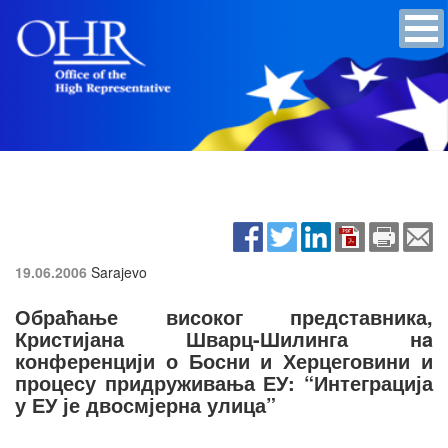
19.06.2006
Sarajevo
Обраћање високог представника,
Кристијана Шварц-Шилинга нa
конференцији о Босни и Херцеговини и
процесу придруживања ЕУ: “Интеграција
у ЕУ је двосмјерна улица”