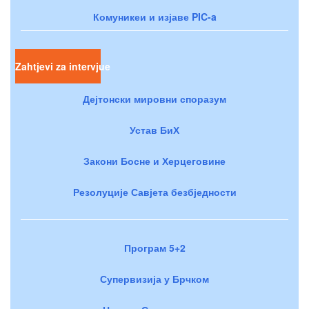
Комуникеи и изјаве PIC-a
Zahtjevi za intervjue
Дејтонски мировни споразум
Устав БиХ
Закони Босне и Херцеговине
Резолуције Савјета безбједности
Програм 5+2
Супервизија у Брчком