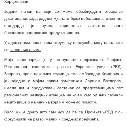
Херцеговини.
Једини начин на који се може обезбиједити отварање
десетина хиљада радних мјеста и брже побољшање животног
стандарда је путем кориштења латентне снаге
босанскохерцеговачког предузетништва.
У адекватном пословном окружењу предузећа могу наставити
са
запошљавањем.
Моја канцеларија је у потпуности подржавала Пројекат
Регионалног економског развоја Европске уније (РЕД).
Заправо, прије неколико седмица смо амбасадор Хемфриз и
ја, заједно с мојим првим замјеником Ларијем Батлером,
имали дуг и продуктиван састанак са представницима пет
регионалних развојних агенција на којем смо од њих сазнали
нешто више о начину на који им можемо помоћи.
Врло ми је драго што сам чуо да ће се Пројекат «РЕД ИИ»
фокусирати на развој малих и средњих предузећа.