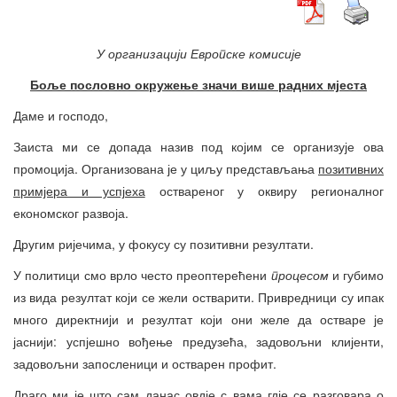
У организацији Европске комисије
Боље пословно окружење значи више радних мјеста
Даме и господо,
Заиста ми се допада назив под којим се организује ова
промоција. Организована је у циљу представљања
позитивних
примјера и успјеха
оствареног у оквиру регионалног
економског развоја.
Другим ријечима, у фокусу су позитивни резултати.
У политици смо врло често преоптерећени
процесом
и губимо
из вида резултат који се жели остварити. Привредници су ипак
много директнији и резултат који они желе да остваре је
јаснији: успјешно вођење предузећа, задовољни клијенти,
задовољни запосленици и остварен профит.
Драго ми је што сам данас овдје с вама гдје се разговара о