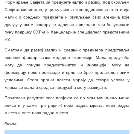
Формирање Савјета за предузетништво и развој, под окриљем
Савјета министара, у циљу јачања и координисања стратегија
малих и средњих предузећа и окупљања свих агенција које
дјелују у овом сектору је одличан приједлог који ће уживати
пуну подршку ОХР-а и Канцеларије специјалног представника
ЕУ.
Сматрам да развој малих и средњих предузећа представља
основни фактор сваке модерне економије. Мала предузећа
могу да понуде предузетништво и иновације, могу да
формирају нове производе и врло се брзо прилагоде новим
условима. Стога органи власти морају да створе услове у
којима се мала и средња предузећа могу развијати.
Позитиван резултат овог пројекта се по мом мишљењу може
описати у само три ријечи: нова радна мјеста, нова радна
мјеста и опет нова радна мјеста.
Хвала.