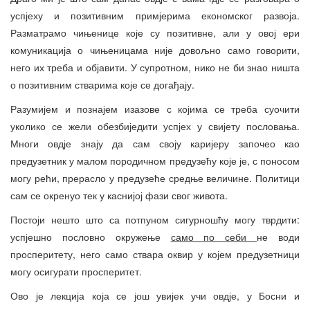
успјеху и позитивним примјерима економског развоја.
Разматрамо чињенице које су позитивне, али у овој ери
комуникација о чињеницама није довољно само говорити,
него их треба и објавити. У супротном, нико не би знао ништа
о позитивним стварима које се догађају.
Разумијем и познајем изазове с којима се треба суочити
уколико се жели обезбиједити успјех у свијету пословања.
Многи овдје знају да сам своју каријеру започео као
предузетник у малом породичном предузећу које је, с поносом
могу рећи, прерасло у предузеће средње величине. Политици
сам се окренуо тек у каснијој фази свог живота.
Постоји нешто што са потпуном сигурношћу могу тврдити:
успјешно пословно окружење
само по себи
не води
просперитету, него само ствара оквир у којем предузетници
могу осигурати просперитет.
Ово је лекција која се још увијек учи овдје, у Босни и