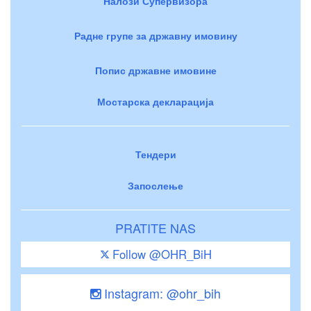
Налози Супервизора
Радне групе за државну имовину
Попис државне имовине
Мостарска декларација
Тендери
Запослење
PRATITE NAS
Follow @OHR_BiH
Instagram: @ohr_bih