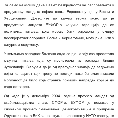
За само неколико дана Савјет безбједности ће расправљати о
продужењу мандата војних снага Европске уније у Босни и
Херцеговини. Дозволите да кажем веома јасно да је
продужење мандата ЕУФОР-а кључна гаранција да се
политичка питања, која морају бити ријешена у оквиру
послијератног опоравка Босне и Херцеговине, могу ријешити у
сигурном окружењу.
У земљама западног Балкана сада се рјешавају сва преостала
кључна питања која су проистекла из распада бивше
Југославије. Вјерујем да је од пресудног значаја да задржимо
војни капацитет који тренутно постоји, како би елиминисали
могућност да било која странка поништи напредак који је до
сада остварен.
Од када је у децембру 2004. године преузео мандат од
стабилизацијских снага, СФОР-а, ЕУФОР је помагао у
сложеном процесу смањивања, демократизације и припреме
Оружаних снага БиХ за евентуално чланство у НАТО савезу, те