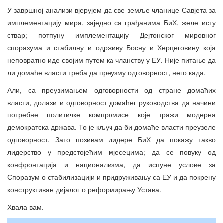
У завршној анализи вјерујем да све земље чланице Савјета за
имплементацију мира, заједно са грађанима БиХ, желе исту
ствар; потпуну имплементацију Дејтонског мировног
споразума и стабилну и одрживу Босну и Херцеговину која
неповратно иде својим путем ка чланству у ЕУ. Није питање да
ли домаће власти треба да преузму одговорност, него када.
Али, са преузимањем одговорности од стране домаћих
власти, долази и одговорност домаћег руководства да начини
потребне политичке компромисе које тражи модерна
демократска држава. То је кључ да би домаће власти преузеле
одговорност. Зато позивам лидере БиХ да покажу такво
лидерство у предстојећим мјесецима; да се повуку од
конфронтација и национализма, да испуне услове за
Споразум о стабилизацији и придруживању са ЕУ и да покрену
конструктиван дијалог о реформирању Устава.
Хвала вам.