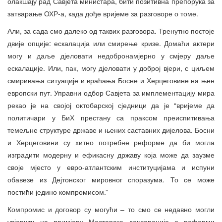
олакшају рад Савјета министара, бити позитивна препорука за
затварање ОХР-а, када дође вријеме за разговоре о томе.
Али, за сада смо далеко од таквих разговора. Тренутно постоје
двије опције: ескалација или смирење кризе. Домаћи актери
могу и даље дјеловати недобронамјерно у смјеру даље
ескалације. Или, пак, могу дјеловати у доброј вјери, с циљем
смиривања ситуације и враћања Босне и Херцеговине на њен
европски пут. Управни одбор Савјета за имплементацију мира
рекао је на својој октобарској сједници да је “вријеме да
политичари у БиХ престану са праксом преиспитивања
темељне структуре државе и њених саставних дијелова. Босни
и Херцеговини су хитно потребне реформе да би могла
изградити модерну и ефикасну државу која може да заузме
своје мјесто у евро-атлантским институцијама и испуни
обавезе из Дејтонског мировног споразума. То се може
постићи једино компромисом.”
Компромис и договор су могући – то смо се недавно могли
увјерити на примјеру Мостарске декларације о реформи