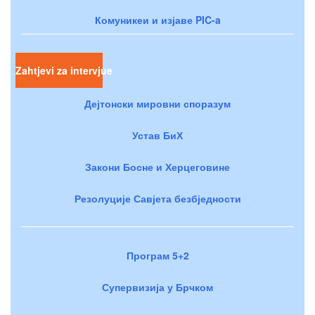
Комуникеи и изјаве PIC-a
Zahtjevi za intervjue
Дејтонски мировни споразум
Устав БиХ
Закони Босне и Херцеговине
Резолуције Савјета безбједности
Програм 5+2
Супервизија у Брчком