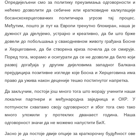
Опредијељени смо за политику преузимања одговорности и
нећемо дозволити да себичне или кратковидне калкулације
босанскохерцеговачких политичара угрозе тај процес.
Међутим, пошто је пут ка Европи тренутно блокиран, наша је
дужност да дјелујемо, устрајно и креативно, да би што брже
довели до побољшања у свакодневном животу грађана Босне
и Херцеговине, да би створена криза почела да се смирује.
Поред тога, морамо и осигурати да се не дозволи да било који
развој догађаја у другим дијеловима западног Балкана
прејудицира позитивне изгледе које Босна и Херцеговина има
право да ужива након деценије тешко постигнутог напретка.
Да закључим, постоји још много тога што морају учинити наши
локални партнери и међународна заједница и ОХР. У
потпуности схватамо своју одговорност и због тога смо тако
много уложили у протеклих дванаест година. Наша
одговорност значи да не можемо напустити БиХ.
Јасно је да постоје двије опције за краткорочну будућност ове