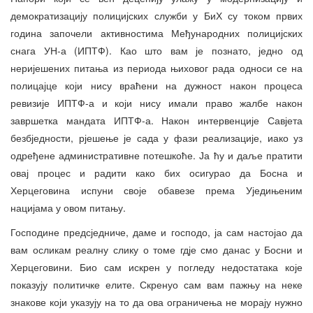
демократизацију полицијских служби у БиХ су током првих
година започели активностима Међународних полицијских
снага УН-а (ИПТФ). Као што вам је познато, једно од
неријешених питања из периода њиховог рада односи се на
полицајце који нису враћени на дужност након процеса
ревизије ИПТФ-а и који нису имали право жалбе након
завршетка мандата ИПТФ-а. Након интервенције Савјета
безбједности, рјешење је сада у фази реализације, иако уз
одређене административне потешкоће. Ја ћу и даље пратити
овај процес и радити како бих осигурао да Босна и
Херцеговина испуни своје обавезе према Уједињеним
нацијама у овом питању.
Господине предсједниче, даме и господо, ја сам настојао да
вам осликам реалну слику о томе гдје смо данас у Босни и
Херцеговини. Био сам искрен у погледу недостатака које
показују политичке елите. Скренуо сам вам пажњу на неке
знакове који указују на то да ова ограничења не морају нужно