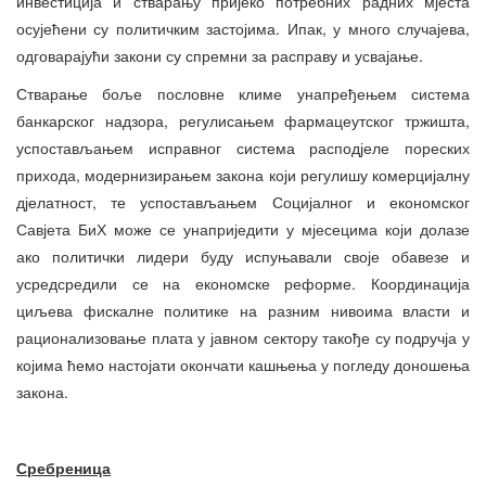
инвестиција и стварању пријеко потребних радних мјеста
осујећени су политичким застојима. Ипак, у много случајева,
одговарајући закони су спремни за расправу и усвајање.
Стварање боље пословне климе унапређењем система
банкарског надзора, регулисањем фармацеутског тржишта,
успостављањем исправног система расподјеле пореских
прихода, модернизирањем закона који регулишу комерцијалну
дјелатност, те успостављањем Социјалног и економског
Савјета БиХ може се унаприједити у мјесецима који долазе
ако политички лидери буду испуњавали своје обавезе и
усредсредили се на економске реформе. Координација
циљева фискалне политике на разним нивоима власти и
рационализовање плата у јавном сектору такође су подручја у
којима ћемо настојати окончати кашњења у погледу доношења
закона.
Сребреница