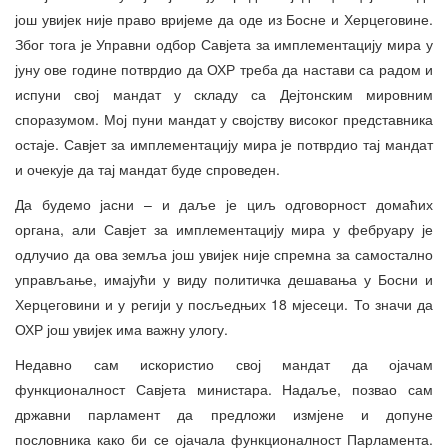
још увијек није право вријеме да оде из Босне и Херцеговине.
Због тога је Управни одбор Савјета за имплементацију мира у
јуну ове године потврдио да ОХР треба да настави са радом и
испуни свој мандат у складу са Дејтонским мировним
споразумом. Мој пуни мандат у својству високог представника
остаје. Савјет за имплементацију мира је потврдио тај мандат
и очекује да тај мандат буде спроведен.
Да будемо јасни – и даље је циљ одговорност домаћих
органа, али Савјет за имплементацију мира у фебруару је
одлучио да ова земља још увијек није спремна за самостално
управљање, имајући у виду политичка дешавања у Босни и
Херцеговини и у регији у посљедњих 18 мјесеци. То значи да
ОХР још увијек има важну улогу.
Недавно сам искористио свој мандат да ојачам
функционалност Савјета министара. Надаље, позвао сам
државни парламент да предложи измјене и допуне
пословника како би се ојачала функционалност Парламента.