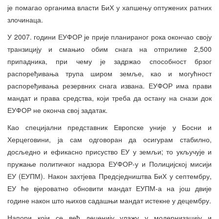
је помагао органима власти БиХ у хапшењу оптужених ратних
злочинаца.
У 2007. години ЕУФОР је прије планираног рока окончао своју
транзицију и смањио обим снага на отприлике 2,500
припадника, при чему је задржао способност брзог
распоређивања трупа широм земље, као и могућност
распоређивања резервних снага извана. ЕУФОР има прави
мандат и права средства, који треба да остану на снази док
ЕУФОР не оконча свој задатак.
Као специјални представник Европске уније у Босни и
Херцеговини, ја сам одговоран да осигурам стабилно,
досљедно и ефикасно присуство ЕУ у земљи; то укључује и
пружање политичког надзора ЕУФОР-у и Полицијској мисији
ЕУ (ЕУПМ). Након захтјева Предсједништва БиХ у септембру,
ЕУ ће вјероватно обновити мандат ЕУПМ-а на још двије
године након што њихов садашњи мандат истекне у децембру.
Напори који се већ деценију улажу у модернизацију и