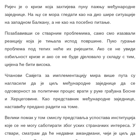
Ријеч је о кризи која захтијева пуну пажњу међународне
заједнице. На њу се мора гледати као на дио шире ситуације
на западном Балкану, а не као на посебно питање.
Позабавивши се стварним проблемима, само смо изазвали
реакцију која је тињала испод површине. Пуко гурање
проблема под тепих неће их ријешити. Ако се не увиди
озбиљност кризе и ако се не буде дјеловало у складу с тим,
цијена ће бити висока.
Чланови Савјета за имплементацију мира више пута су
нагласили да је циљ међународне заједнице да се
одговорност за политички процес врати у руке грађана Босне
и Херцеговине. Као представник међународне заједнице,
наставићу предано радити на томе.
Велики помак у том смислу представља успостава институција
које се не могу саботирати због уских страначких интереса. У
ствари, сматрам да ће недавни амандмани, чији је циљ да