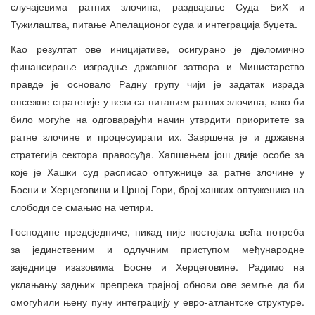
случајевима ратних злочина, раздвајање Суда БиХ и
Тужилаштва, питање Апелационог суда и интеграција буџета.
Као резултат ове иницијативе, осигурано је дјеломично
финансирање изградње државног затвора и Министарство
правде је основало Радну групу чији је задатак израда
опсежне стратегије у вези са питањем ратних злочина, како би
било могуће на одговарајући начин утврдити приоритете за
ратне злочине и процесуирати их. Завршена је и државна
стратегија сектора правосуђа. Хапшењем још двије особе за
које је Хашки суд расписао оптужнице за ратне злочине у
Босни и Херцеговини и Црној Гори, број хашких оптуженика на
слободи се смањио на четири.
Господине предсједниче, никад није постојала већа потреба
за јединственим и одлучним приступом међународне
заједнице изазовима Босне и Херцеговине. Радимо на
уклањању задњих препрека трајној обнови ове земље да би
омогућили њену пуну интеграцију у евро-атлантске структуре.