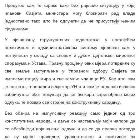
Предузео сам те кораке како бих ријешио ситуацију у којој
чланови Савјета министара могу блокирати рад владе
једноставно тако што ће одлучити да не присуствују њеним
сједницама.
У рјешавању структуралних недостатака у постојећем
политичком и административном систему дјеловао сам у
потпуности у складу са словом и духом Дејтонског мировног
споразума и Устава. Правну процјену ових мјера потврдиле су
све земље заступљене у Управном одбору Савјета за
имплементацију мира и све земље чланице ЕУ. Као што вам
је познато, генерални секретар УН-а и сам је недавно изразио
забринутост због покушаја да се блокира спровођење мојих
одлука, те позвао све стране на конструктивну сарадњу.
Без обзира на импулсивну реакцију само једног од три
конститутивна народа, и даље се настављају моји напори да
се обезбиједи појашњење одлуке и да се да правна потврда
да су мјере праведне, уравнотежене и позитивне за