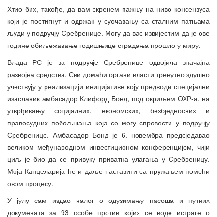
Хтио бих, такође, да вам скренем пажњу на ниво консензуса
који је постигнут и одржан у суочавању са сталним патњама
људи у подручју Сребренице. Могу да вас извијестим да је ове
године обиљежавање годишњице страдања прошло у миру.
Влада РС је за подручје Сребренице одвојила значајна
развојна средства. Сви домаћи органи власти тренутно здушно
учествују у реализацији иницијативе коју предводи специјални
изасланик амбасадор Клифорд Бонд, под окриљем ОХР-а, на
утврђивању социјалних, економских, безбједносних и
правосудних побољшања која се могу спровести у подручју
Сребренице. Амбасадор Бонд је 6. новембра предсједавао
великом међународном инвестиционом конференцијом, чији
циљ је био да се привуку приватна улагања у Сребреницу.
Моја Канцеларија ће и даље наставити са пружањем помоћи
овом процесу.
У јулу сам издао налог о одузимању пасоша и путних
докумената за 93 особе против којих се воде истраге о