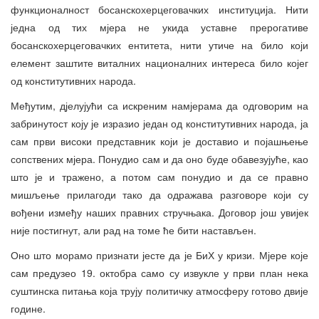
функционалност босанскохерцеговачких институција. Нити
једна од тих мјера не укида уставне прерогативе
босанскохерцеговачких ентитета, нити утиче на било који
елемент заштите виталних националних интереса било којег
од конститутивних народа.
Међутим, дјелујући са искреним намјерама да одговорим на
забринутост коју је изразио један од конститутивних народа, ја
сам први високи представник који је доставио и појашњење
сопствених мјера. Понудио сам и да оно буде обавезујуће, као
што је и тражено, а потом сам понудио и да се правно
мишљење прилагоди тако да одражава разговоре који су
вођени између наших правних стручњака. Договор још увијек
није постигнут, али рад на томе ће бити настављен.
Оно што морамо признати јесте да је БиХ у кризи. Мјере које
сам предузео 19. октобра само су извукле у први план нека
суштинска питања која трују политичку атмосферу готово двије
године.