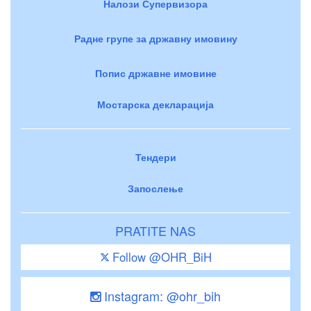
Налози Супервизора
Радне групе за државну имовину
Попис државне имовине
Мостарска декларација
Тендери
Запослење
PRATITE NAS
Follow @OHR_BiH
Instagram: @ohr_bih