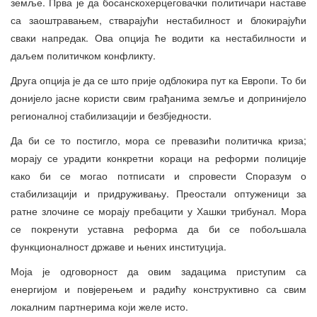
земље. Прва је да босанскохерцеговачки политичари наставе
са заоштравањем, стварајући нестабилност и блокирајући
сваки напредак. Ова опција ће водити ка нестабилности и
даљем политичком конфликту.
Друга опција је да се што прије одблокира пут ка Европи. То би
донијело јасне користи свим грађанима земље и допринијело
регионалној стабилизацији и безбједности.
Да би се то постигло, мора се превазићи политичка криза;
морају се урадити конкретни кораци на реформи полиције
како би се могао потписати и спровести Споразум о
стабилизацији и придруживању. Преостали оптуженици за
ратне злочине се морају пребацити у Хашки трибунал. Мора
се покренути уставна реформа да би се побољшала
функционалност државе и њених институција.
Моја је одговорност да овим задацима приступим са
енергијом и повјерењем и радићу конструктивно са свим
локалним партнерима који желе исто.