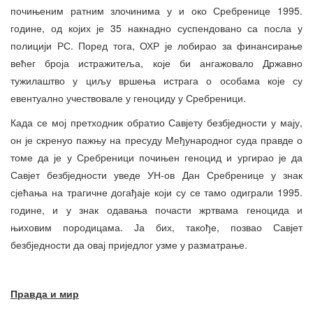
почињеним ратним злочинима у и око Сребренице 1995.
године, од којих је 35 накнадно суспендовано са посла у
полицији РС. Поред тога, ОХР је лобирао за финансирање
већег броја истражитеља, које би ангажовало Државно
тужилаштво у циљу вршења истрага о особама које су
евентуално учествовале у геноциду у Сребреници.
Када се мој претходник обратио Савјету безбједности у мају,
он је скренуо пажњу на пресуду Међународног суда правде о
томе да је у Сребреници почињен геноцид и ургирао је да
Савјет безбједности уведе УН-ов Дан Сребренице у знак
сјећања на трагичне догађаје који су се тамо одиграли 1995.
године, и у знак одавања почасти жртвама геноцида и
њиховим породицама. Ја бих, такође, позвао Савјет
безбједности да овај приједлог узме у разматрање.
Правда и мир