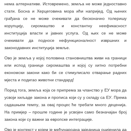
нема алтернативе. Истовремено, земља не може једноставно
стати. Босна и Херцеговина мора ићи напријед. Од њених
грађана се не може очекивати да бесконачно толеришу
корупцију, сиромаштво и константну неефикасност
институција власти и јавних услуга. Од њих се не може
очекивати да подносе нефункционалност извршних и
законодавних институција земље.
Ово је земља у којој половина становништва живи на граници
или испод границе сиромаштва и којој су хитно потребни
економски закони како би се стимулисало отварање радних
мјеста и подигао животни стандард!
Поред тога, земља која се припрема за чланство у ЕУ мора да
усвоји хиљаде закона и прописа који су у складу са ЕУ. Према
садашњем темпу, за овај процес ће требати много деценија.
На примјер – прошле године је усвојен само безначајан број
закона који су важни за европске интеграције.
Ово је контекст у којем је међународна заједница оцијенила да