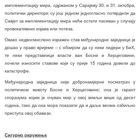
имплементацију мира, одржаном у Сарајеву 30. и 31. октобра,
политички директори су још једном једногласно потврдили да
Савјет за имплементацију мира неће остати пасиван у случају
провокативних изјава или потеза.
Овако недвосмислено изражен став међународне заједнице је
дошао у право вријеме – с обзиром да су неки лидери у БиХ,
те неки представници власти ван Босне и Херцеговине,
почели износити ставове који су прије 15 година довели до
катастрофе.
Међународна заједница није добронамјерни посматрач у
политичком животу Босне и Херцеговине; она је гарант
споразума којим је очуван мир у овој земљи више од десет
година, тако да она мора показати да и даље веома озбиљно
приступа овој обавези.
Сигурно окружење