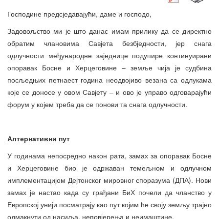
Господине предсједавајући, даме и господо,
Задовољство ми је што данас имам прилику да се директно
обратим члановима Савјета безбједности, јер снага
одлучности међународне заједнице подупире континуирани
опоравак Босне и Херцеговине – земље чија је судбина
посљедњих петнаест година неодвојиво везана са одлукама
које се доносе у овом Савјету – и ово је управо одговарајући
форум у којем треба да се понови та снага одлучности.
Алтернативни пут
У годинама непосредно након рата, замах за опоравак Босне
и Херцеговине био је одржаван темељном и одлучном
имплементацијом Дејтонског мировног споразума (ДПА). Нови
замах је настао када су грађани БиХ почели да чланство у
Европској унији посматрају као пут којим ће своју земљу трајно
одмакнути од насиља, неповјерења и неимаштине.