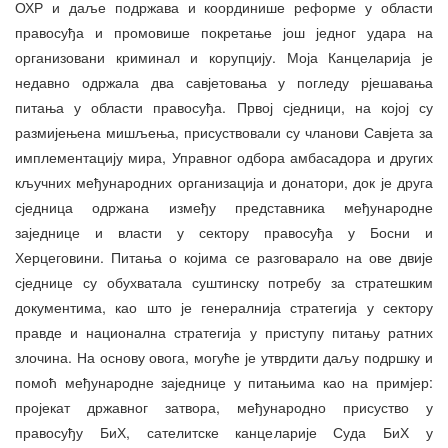
ОХР и даље подржава и координише реформе у области
правосуђа и промовише покретање још једног удара на
организовани криминал и корупцију. Моја Канцеларија је
недавно одржала два савјетовања у погледу рјешавања
питања у области правосуђа. Првој сједници, на којој су
размијењена мишљења, присуствовали су чланови Савјета за
имплементацију мира, Управног одбора амбасадора и других
кључних међународних организација и донатори, док је друга
сједница одржана између представника међународне
заједнице и власти у сектору правосуђа у Босни и
Херцеговини. Питања о којима се разговарало на ове двије
сједнице су обухватала суштинску потребу за стратешким
документима, као што је генералнија стратегија у сектору
правде и национална стратегија у приступу питању ратних
злочина. На основу овога, могуће је утврдити даљу подршку и
помоћ међународне заједнице у питањима као на примјер:
пројекат државног затвора, међународно присуство у
правосуђу БиХ, сателитске канцеларије Суда БиХ у