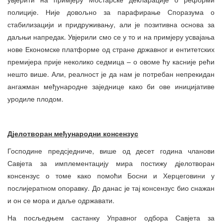
полиције. Није довољно за парафирање Споразума о
стабилизацији и придруживању, али је позитивна основа за
даљњи напредак. Увјерили смо се у то и на примјеру усвајања
нове Економске платформе од стране државног и ентитетских
премијера прије неколико седмица – о овоме ћу касније рећи
нешто више. Али, реалност је да нам је потребан непрекидан
ангажман међународне заједнице како би ове иницијативе
уродиле плодом.
Дјелотворан међународни консензус
Господине предсједниче, више од десет година чланови
Савјета за имплементацију мира постижу дјелотворан
консензус о томе како помоћи Босни и Херцеговини у
послијератном опоравку. До данас је тај консензус био снажан
и он се мора и даље одржавати.
На посљедњем састанку Управног одбора Савјета за