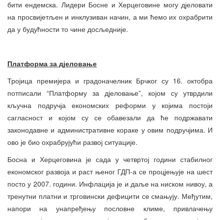
бити ендемска. Лидери Босне и Херцеговине могу дјеловати
на просвијетљен и инклузиван начин, а ми ћемо их охрабрити
да у будућности то чине досљедније.
Платформа за дјеловање
Тројица премијера и градоначелник Брчког су 16. октобра
потписали “Платформу за дјеловање”, којом су утврдили
кључна подручја економских реформи у којима постоји
сагласност и којом су се обавезали да ће подржавати
законодавне и административне кораке у овим подручјима. И
ово је био охрабрујући развој ситуације.
Босна и Херцеговина је сада у четвртој години стабилног
економског развоја и раст њеног ГДП-а се процјењује на шест
посто у 2007. години. Инфлација је и даље на ниском нивоу, а
тренутни платни и трговински дефицити се смањују. Међутим,
напори на унапређењу пословне климе, привлачењу