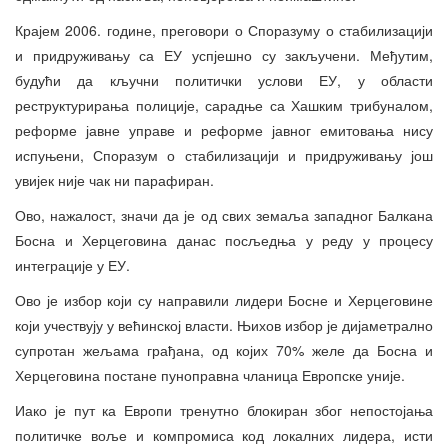
Крајем 2006. године, преговори о Споразуму о стабилизацији
и придруживању са ЕУ успјешно су закључени. Међутим,
будући да кључни политички услови ЕУ, у области
реструктурирања полиције, сарадње са Хашким трибуналом,
реформе јавне управе и реформе јавног емитовања нису
испуњени, Споразум о стабилизацији и придруживању још
увијек није чак ни парафиран.
Ово, нажалост, значи да је од свих земаља западног Балкана
Босна и Херцеговина данас посљедња у реду у процесу
интеграције у ЕУ.
Ово је избор који су направили лидери Босне и Херцеговине
који учествују у већинској власти. Њихов избор је дијаметрално
супротан жељама грађана, од којих 70% желе да Босна и
Херцеговина постане пуноправна чланица Европске уније.
Иако је пут ка Европи тренутно блокиран због непостојања
политичке воље и компромиса код локалних лидера, исти