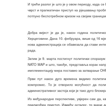
И трећи разлог је што је у овом периоду, када с
чврст и прагматичан приступ ка рјешавању пробл
потпуно беспотребном кризом на својим граница
Добра вијест је да је, након година политичк
Херцеговини. Дана 10. фебруара, више од 16 мје
нова администрација се обавезала да стави интег
рада.
Затим је 9. марта постигнут политички споразум
NATO MAP и што, такође, представља корак напри
имплементацију мира поставио за затварање OH
Први пут након дуго времена видимо политичк
компромис. То је отворило могућност да поли
административног застоја који је тако дуго блоки
Из међународне перспективе, увјерен сам да,
прилагођен приступ. Између осталог, то значи