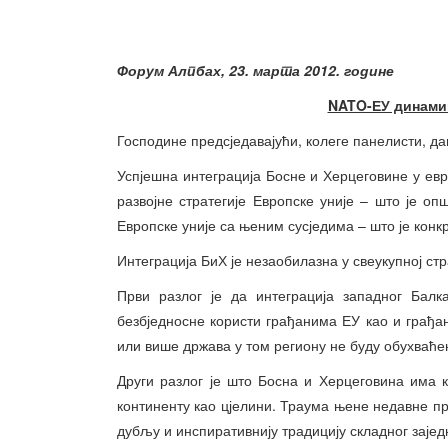
Форум Алпбах, 23. марта 2012. године
NATO-ЕУ динами
Господине предсједавајући, колеге панелисти, да
Успјешна интеграција Босне и Херцеговине у евр
развојне стратегије Европске уније – што је 
Европске уније са њеним сусједима – што је конк
Интеграција БиХ је незаобилазна у свеукупној стр
Први разлог је да интеграција западног Балк
безбједносне користи грађанима ЕУ као и грађа
или више држава у том региону не буду обухваће
Други разлог је што Босна и Херцеговина има 
континенту као цјелини. Траума њене недавне пр
дубљу и инспиративнију традицију складног зајед