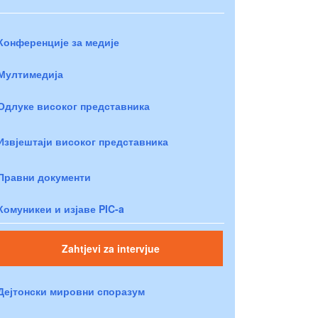
Конференције за медије
Мултимедија
Одлуке високог представника
Извјештаји високог представника
Правни документи
Комуникеи и изјаве PIC-a
Zahtjevi za intervjue
Дејтонски мировни споразум