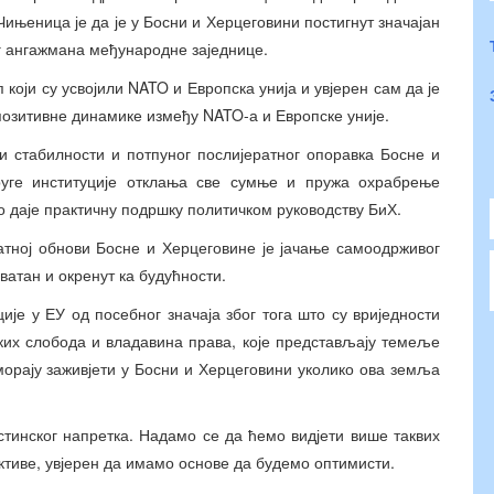
њеница је да је у Босни и Херцеговини постигнут значајан
ог ангажмана међународне заједнице.
који су усвојили NATO и Европска унија и увјерен сам да је
позитивне динамике између NATO-а и Европске уније.
 стабилности и потпуног послијератног опоравка Босне и
руге институције отклања све сумње и пружа охрабрење
 даје практичну подршку политичком руководству БиХ.
ратној обнови Босне и Херцеговине је јачање самоодрживог
хватан и окренут ка будућности.
ије у ЕУ од посебног значаја због тога што су вриједности
ких слобода и владавина права, које представљају темеље
 морају заживјети у Босни и Херцеговини уколико ова земља
истинског напретка. Надамо се да ћемо видјети више таквих
ективе, увјерен да имамо основе да будемо оптимисти.