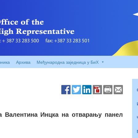
вника
Архива
Међународна заједница у БиХ
а Валентина Инцка на отварању панел