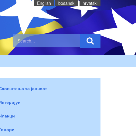
English
bosanski
hrvatski
Саопштења за јавност
Интервјуи
Чланци
Говори