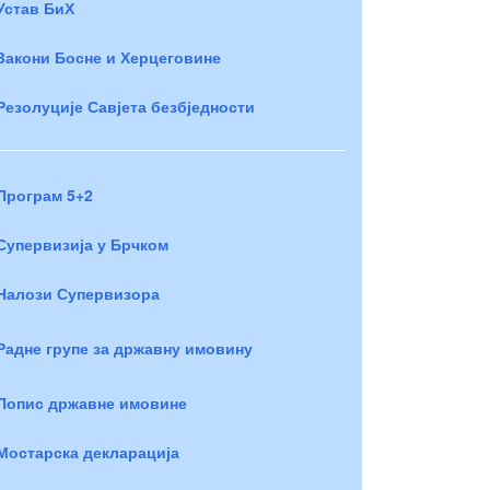
Устав БиХ
Закони Босне и Херцеговине
Резолуције Савјета безбједности
Програм 5+2
Супервизија у Брчком
Налози Супервизора
Радне групе за државну имовину
Попис државне имовине
Мостарска декларација