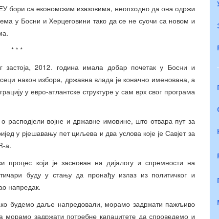
е ЕУ бори са економским изазовима, неопходно да она одржи
ема у Босни и Херцеговини тако да се не суочи са новом и
ма.
* * *
ог застоја, 2012. година имала добар почетак у Босни и
сеци након избора, државна влада је коначно именована, а
рацију у евро-атлантске структуре у сам врх свог програма
 о расподјели војне и државне имовине, што отвара пут за
јед у рјешавању пет циљева и два услова које је Савјет за
R-а.
и процес који је заснован на дијалогу и спремности на
тичари буду у стању да пронађу излаз из политичког и
рао напредак.
 како будемо даље напредовали, морамо задржати пажљиво
 да морамо задржати потребне капацитете да спроведемо и