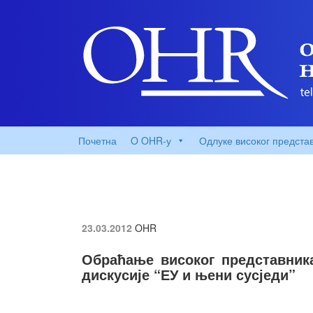
Почетна
O OHR-у
Одлуке високог предста
23.03.2012
OHR
Обраћање високог представник
дискусије “ЕУ и њени сусједи”