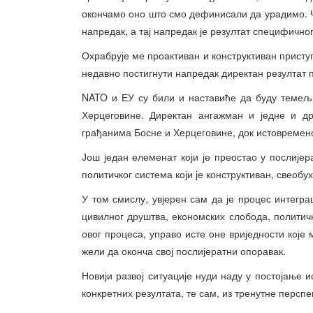
окончамо оно што смо дефинисали да урадимо. Чи
напредак, а тај напредак је резултат специфичн
Охрабрује ме проактиван и конструктиван приступ 
недавно постигнути напредак директан резултат 
NATO и ЕУ су били и наставиће да буду темељи
Херцеговине. Директан ангажман и једне и д
грађанима Босне и Херцеговине, док истовремено
Још један елеменат који је преостао у послије
политичког система који је конструктиван, свеобу
У том смислу, увјерен сам да је процес интеграц
цивилног друштва, економских слобода, политич
овог процеса, управо исте оне вриједности које
жели да оконча свој послијератни опоравак.
Новији развој ситуације нуди наду у постојање 
конкретних резултата, те сам, из тренутне персп