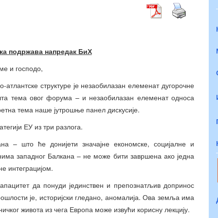
ка подржава напредак БиХ
ме и господо,
о-атлантске структуре је незаобилазан елеменат дугорочне
општа тема овог форума – и незаобилазан елеменат односа
ретна тема наше јутрошње панел дискусије.
атегији ЕУ из три разлога.
ана – што ће донијети значајне економске, социјалне и
нима западног Балкана – не може бити завршена ако једна
не интеграцијом.
капацитет да понуди јединствен и препознатљив допринос
ошлости је, историјски гледано, аномалија. Ова земља има
ничког живота из чега Европа може извући корисну лекцију.