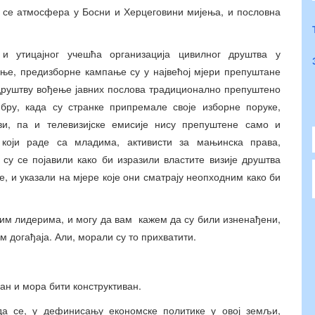
а се атмосфера у Босни и Херцеговини мијења, и пословна
и утицајног учешћа организација цивилног друштва у
ње, предизборне кампање су у највећој мјери препуштане
 друштву вођење јавних послова традиционално препуштено
ру, када су странке припремале своје изборне поруке,
ви, па и телевизијске емисије нису препуштене само и
који раде са младима, активисти за мањинска права,
су се појавили како би изразили властите визије друштва
, и указали на мјере које они сматрају неопходним како би
ким лидерима, и могу да вам кажем да су били изненађени,
м догађаја. Али, морали су то прихватити.
сан и мора бити конструктиван.
а се, у дефинисању економске политике у овој земљи,