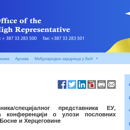
вника
Архива
Међународна заједница у БиХ
ика/специјалног представникa ЕУ,
а конфeрeнцији о улози пословних
Боснe и Хeрцеговинe