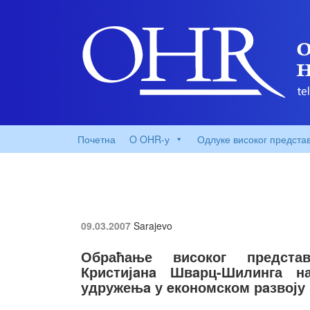
Почетна
O OHR-у
Одлуке високог предста
09.03.2007
Sarajevo
Обраћање високог представн
Кристијaнa Швaрц-Шилинга н
удружењa у eкономском рaзвоју 