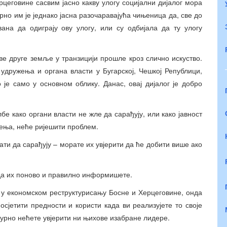
рцеговине сасвим јасно какву улогу социјални дијалог мора
но им је једнако јасна разочаравајућа чињеница да, све до
ана да одиграју ову улогу, или су одбијала да ту улогу
све друге земље у транзицији прошле кроз слично искуство.
 удружења и органа власти у Бугарској, Чешкој Републици,
је само у основном облику. Данас, овај дијалог је добро
е како органи власти не жле да сарађују, или како јавност
жења, неће ријешити проблем.
ати да сарађују – морате их увјерити да ће добити више ако
 да их поново и правилно информишете.
је у економском реструктурисању Босне и Херцеговине, онда
осјетити предности и користи када ви реализујете то своје
игурно нећете увјерити ни њихове изабране лидере.