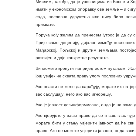
Мислим, такође, да је учесницима из Босне и Хе
имати у економском опоравку ове земље – и сигур
сада, пословна удружења или нису била позив
прихвате.
Порука коју желим да пренесем јутрос је да су 
Прије само деценију, дијалог између пословних
Мађарској, Пољској и другим земљама постојао 
развијен и даје конкретне резултате.
Ви можете кренути напријед истом путањом. Жалб
још увијек не схвата праву улогу пословних удру
Ако власти не желе да сарађују, морате их натјер
вас саслушају, него ако вас игнорешу.
Ако је јавност дезинформисана, онда је на вама
Ако вјерујете у ваше право да се и ваш глас чу
морате бити у стању увјерити јавност да ће сви 
право. Ако не можете увјерити јавност, онда зас