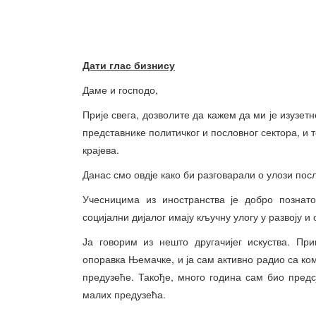
Дати глас бизнису
Даме и господо,
Прије свега, дозволите да кажем да ми је изузетн
представнике политичког и пословног сектора, и т
крајева.
Данас смо овдје како би разговарали о улози по
Учесницима из иностранства је добро познато
социјални дијалог имају кључну улогу у развоју 
Ја говорим из нешто другачијег искуства. Пр
опоравка Њемачке, и ја сам активно радио са ко
предузеће. Такође, много година сам био пред
малих предузећа.