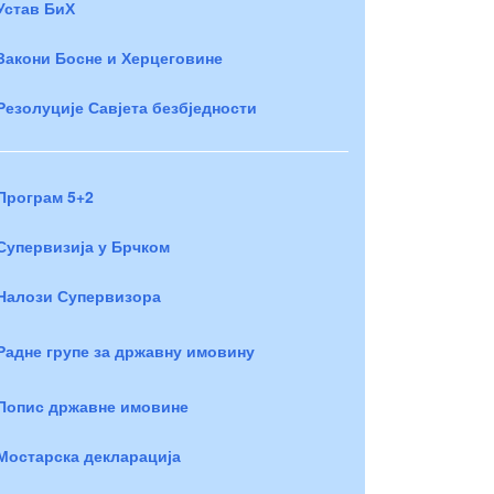
Устав БиХ
Закони Босне и Херцеговине
Резолуције Савјета безбједности
Програм 5+2
Супервизија у Брчком
Налози Супервизора
Радне групе за државну имовину
Попис државне имовине
Мостарска декларација