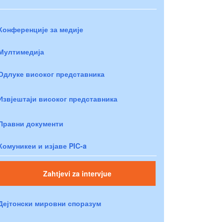
Конференције за медије
Мултимедија
Одлуке високог представника
Извјештаји високог представника
Правни документи
Комуникеи и изјаве PIC-a
Zahtjevi za intervjue
Дејтонски мировни споразум