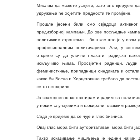
Мислим да можете успјети, зато што вјерујем д
удружења ће осјетити предности те промјене.
Прошле јесени били смо свједоци активног 
предизборној кампањи. До ове посљедње кампа
политичким странкама – баш као што је у овом
професионалним политичарима. Али, у септемб
откриле су да улични плакати, радијски вало
искључиво њима. Просвјетни радници, људи 
феминисткиње, припадници синдиката и остали 
какво би Босна и Херцеговина требало да постане
се то остварило.
Ја свакодневно контактирам и радим са политич
у неким случајевима и шокирани, оваквим развоје
Сада је вријеме да се чује и глас бизниса.
Овај глас мора бити ауторитативан; мора бити ја
Такво исказивање мишљења је једини начин д