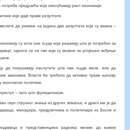
е потребе предузећа која омогућавају раст економије.
тике који даје праве резултате.
зволите да укажем на једина два резултата која су важна –
кономију су исти они људи који разумију шта је потребно за
давце; односи се на све који су везани за успјешно вођење
шаче.
ју да покушавају наслутити шта ови људи желе, или да
ским законима. Власти би требало да активно траже њихову
у економске политике.
 приступ – зато што функционише.
ан скуп стручног знања из других земаља, и драго ми је да
даваца, менаџера, предузетника и политичара из Босне и
слодаваца и представницима радника желим да кажем