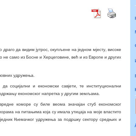
о драго да видим јутрос, окупљене на једном мјесту, високе
о не само из Босне и Херцеговине, већ и из Европе и других
словних удружења.
 да социјални и економски савјети, те институционални
и одржању економског напретка у другим земљама.
ивредне коморе су биле веома значајан стуб економског
морама на питањима која су имала утицаја на моје властито
сједник Њемачког удружења за подршку сектору средњих и