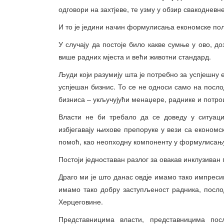
одговори на захтјеве, те узму у обзир свакодневн
И то је једини начин формулисања економске поли
У случају да постоје било какве сумње у ово, до
више радних мјеста и већи животни стандард.
Људи који разумију шта је потребно за успјешну е
успјешан бизнис. То се не односи само на посло
бизниса – укључујући менаџере, раднике и потро
Власти не би требало да се доведу у ситуаци
избјегавају њихове препоруке у вези са економ
помоћ, као неопходну компоненту у формулисањ
Постоји једноставан разлог за овакав инклузиван
Драго ми је што данас овдје имамо тако импресив
имамо тако добру заступљеност радника, посло
Херцеговине.
Представницима власти, представницима по