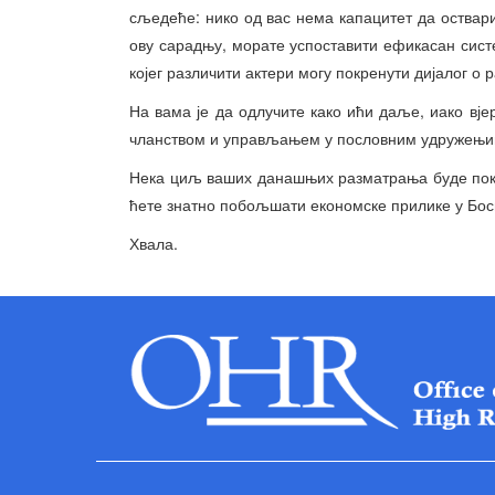
сљедеће: нико од вас нема капацитет да оствар
ову сарадњу, морате успоставити ефикасан сис
којег различити актери могу покренути дијалог о р
На вама је да одлучите како ићи даље, иако вје
чланством и управљањем у пословним удружењи
Нека циљ ваших данашњих разматрања буде покре
ћете знатно побољшати економске прилике у Бос
Хвала.