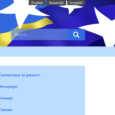
English
bosanski
hrvatski
Саопштења за јавност
Интервјуи
Чланци
Говори